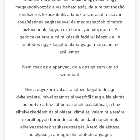
megakadályozzák a víz behatolását, de a rejtett rögzítő
rendszerek kiküszöbölik a lapok átszúrását a csavar
rögzítésének segítségével és megbízhatóbb tömítést
biztosítanak, legyen szó bármilyen időjárásról. A
gerinceket erre a célra készült fedéllel készítik el. A
tetőfedés egyik legjobb alapanyaga, magasan az
acéllemez.
Nem csak az alapanyag, de a design sem utolsó
szempont.
Nincs egyszerű válasz a létező legjobb design
kivitelezésre, mivel számos tényezőtől függ a kialakítás
- beleértve a ház többi részének kialakítását, a ház
elhelyezkedését és tájolását, klímáját, valamint a tetőre
szerelt egyéb berendezések, például napelemek
elhelyezésének szükségességét. A tető kialakítása
befolyásolja a megfelelő tetőfedő anyagok