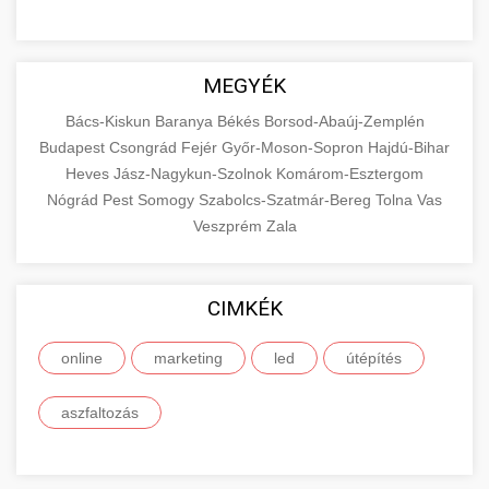
MEGYÉK
Bács-Kiskun
Baranya
Békés
Borsod-Abaúj-Zemplén
Budapest
Csongrád
Fejér
Győr-Moson-Sopron
Hajdú-Bihar
Heves
Jász-Nagykun-Szolnok
Komárom-Esztergom
Nógrád
Pest
Somogy
Szabolcs-Szatmár-Bereg
Tolna
Vas
Veszprém
Zala
CIMKÉK
online
marketing
led
útépítés
aszfaltozás