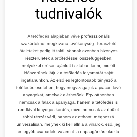
tudnivalók
A tetőfedés alapjában véve
professzionális
szakértelmet megkívánó tevékenység.
Terasztető
öteleteket
pedig itt talál. Vannak azonban bizonyos
részterületek a
tető
fedéssel összefüggésben,
melyekkel erősen ajánlott tisztában lenni, mielőtt
időszerűnek látjuk a tetőfedés folyamatát saját
ingatlanunkon. Az első és legfontosabb tényező a
tetőfedés esetében, hogy megvizsgáljuk a piacon lévő
anyagokat, amelyek elérhetőek. Egy otthonban
nemcsak a falak alapanyaga, hanem a tetőfedés is
rendkívül lényeges kérdés, mivel nemcsak az épület
többi részét védi, hanem az otthont, méghozzá
univerzálisan, melynek ki kell állnia a viharok, eső, jég
és egyéb csapadék, valamint a napsugárzás okozta