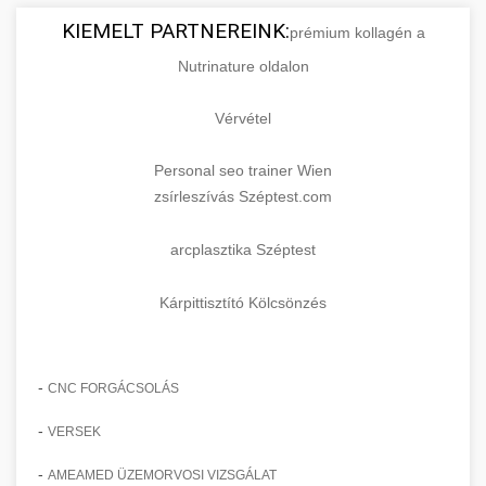
KIEMELT PARTNEREINK:
prémium kollagén a
Nutrinature oldalon
Vérvétel
Personal seo trainer Wien
zsírleszívás Széptest.com
arcplasztika Széptest
Kárpittisztító Kölcsönzés
-
CNC FORGÁCSOLÁS
-
VERSEK
-
AMEAMED ÜZEMORVOSI VIZSGÁLAT