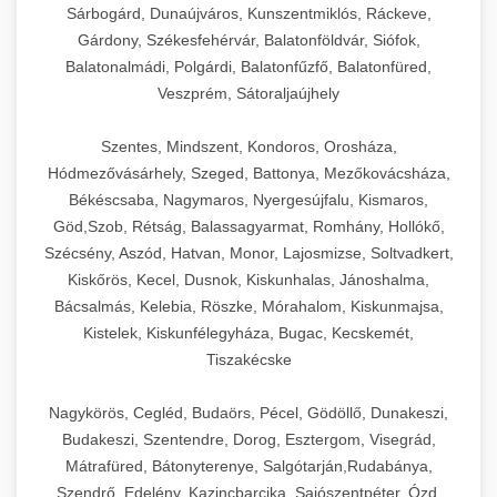
Sárbogárd, Dunaújváros, Kunszentmiklós, Ráckeve,
Gárdony, Székesfehérvár, Balatonföldvár, Siófok,
Balatonalmádi, Polgárdi, Balatonfűzfő, Balatonfüred,
Veszprém, Sátoraljaújhely
Szentes, Mindszent, Kondoros, Orosháza,
Hódmezővásárhely, Szeged, Battonya, Mezőkovácsháza,
Békéscsaba, Nagymaros, Nyergesújfalu, Kismaros,
Göd,Szob, Rétság, Balassagyarmat, Romhány, Hollókő,
Szécsény, Aszód, Hatvan, Monor, Lajosmizse, Soltvadkert,
Kiskőrös, Kecel, Dusnok, Kiskunhalas, Jánoshalma,
Bácsalmás, Kelebia, Röszke, Mórahalom, Kiskunmajsa,
Kistelek, Kiskunfélegyháza, Bugac, Kecskemét,
Tiszakécske
Nagykörös, Cegléd, Budaörs, Pécel, Gödöllő, Dunakeszi,
Budakeszi, Szentendre, Dorog, Esztergom, Visegrád,
Mátrafüred, Bátonyterenye, Salgótarján,Rudabánya,
Szendrő, Edelény, Kazincbarcika, Sajószentpéter, Ózd,