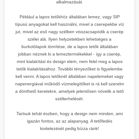
alkalmazását.
Például a lapos tetőkhöz általában lemez, vagy SIP
típusú anyagokat kell használni, mivel a cserepekbe víz
jut, mivel az eső nagy szélben visszacsapódik a cserép
szélei alá. Ilyen helyzetekben lehetséges a
burkolólapok tömítése, de a lapos tetők általában
jobban néznek ki a lemeztermékekkel - így a cserép,
mint kialakítási és design elem, nem felel meg a lapos
tetők kialakításához. További tényezőket is figyelembe
kell venni. A lapos tetőknél általában napelemeket vagy
napenergiával működő vízmelegítőket is rá kell szerelni
a dönthető keretekre, amelyek jelentősen növelik a tető
szélterhelését.
Tartsuk tehát észben, hogy a design nem minden, ami
igazán fontos, az az alapanyag. A tetőfedés
kivitelezését pedig bízza ránk!