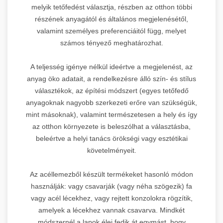
melyik tetőfedést választja, részben az otthon többi
részének anyagától és általános megjelenésétől,
valamint személyes preferenciáitól függ, melyet
számos tényező meghatározhat.
A teljesség igénye nélkül ideértve a megjelenést, az
anyag öko adatait, a rendelkezésre álló szín- és stílus
választékok, az építési módszert (egyes tetőfedő
anyagoknak nagyobb szerkezeti erőre van szükségük,
mint másoknak), valamint természetesen a hely és így
az otthon környezete is beleszólhat a választásba,
beleértve a helyi tanács örökségi vagy esztétikai
követelményeit.
Az acéllemezből készült termékeket hasonló módon
használják: vagy csavarják (vagy néha szögezik) fa
vagy acél lécekhez, vagy rejtett konzolokra rögzítik,
amelyek a lécekhez vannak csavarva. Mindkét
módszernél a lapok élei fedik át egymást, hogy