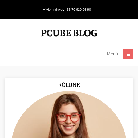
Hívjon minket: +36 70 629 06 90
Menü
RÓLUNK