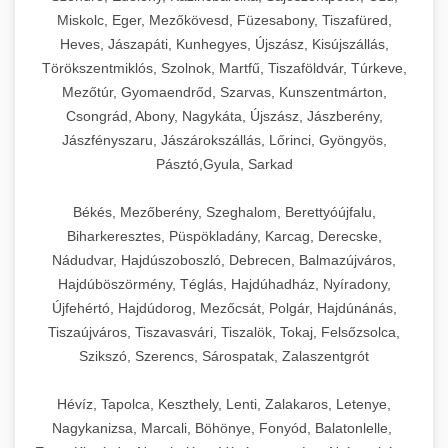
Miskolc, Eger, Mezőkövesd, Füzesabony, Tiszafüred,
Heves, Jászapáti, Kunhegyes, Újszász, Kisújszállás,
Törökszentmiklós, Szolnok, Martfű, Tiszaföldvár, Túrkeve,
Mezőtúr, Gyomaendrőd, Szarvas, Kunszentmárton,
Csongrád, Abony, Nagykáta, Újszász, Jászberény,
Jászfényszaru, Jászárokszállás, Lőrinci, Gyöngyös,
Pásztó,Gyula, Sarkad
Békés, Mezőberény, Szeghalom, Berettyóújfalu,
Biharkeresztes, Püspökladány, Karcag, Derecske,
Nádudvar, Hajdúszoboszló, Debrecen, Balmazújváros,
Hajdúböszörmény, Téglás, Hajdúhadház, Nyíradony,
Újfehértó, Hajdúdorog, Mezőcsát, Polgár, Hajdúnánás,
Tiszaújváros, Tiszavasvári, Tiszalök, Tokaj, Felsőzsolca,
Szikszó, Szerencs, Sárospatak, Zalaszentgrót
Hévíz, Tapolca, Keszthely, Lenti, Zalakaros, Letenye,
Nagykanizsa, Marcali, Böhönye, Fonyód, Balatonlelle,