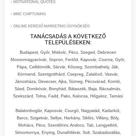
-
MOTIVATIONAL QUOTES
-
MMC CHIPTUNING
-
ONLINE KERESŐ MARKETING ÜGYNÖKSÉG
TANÁCSADÁS A KÖVETKEZŐ
TELEPÜLÉSEKEN:
Budapest, Győr, Miskolc, Pécs, Szeged, Debrecen
Mosonmagyaróvár, Sopron, Fertőd, Kapuvár, Csorna, Győr,
Pápa, Celldömölk, Sárvár, Kőszeg, Szombathely, Ják,
Körmend, Szentgotthárd, Csepreg, Zalalövő, Vasvár,
Jánosháza, Devecser, Ajka, Sümeg, Pécsvárad, Komló,
Sásd, Dombóvár, Bonyhád, Bátaszék, Baja, Bácsalmás,
Szekszárd, Tolna, Fadd, Paks, Kalocsa, Hőgyész, Tamási
Balatonboglár, Kaposvár, Csurgó, Nagyatád, Kadarkút,
Barcs, Szigetvár, Sellye, Harkány, Siklós, Villány, Bóly,
Mohács, Pécs, Szentlőrinc Andocs, Tab, Lengyeltóti,
Simontornya, Enying, Dunaföldvár, Solt, Szabadszállás,