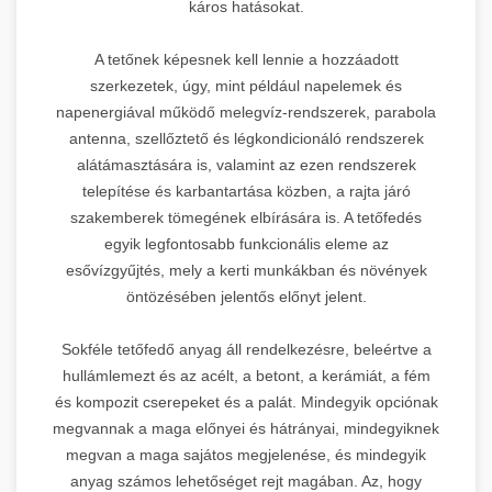
káros hatásokat.
A tetőnek képesnek kell lennie a hozzáadott
szerkezetek, úgy, mint például napelemek és
napenergiával működő melegvíz-rendszerek, parabola
antenna, szellőztető és légkondicionáló rendszerek
alátámasztására is, valamint az ezen rendszerek
telepítése és karbantartása közben, a rajta járó
szakemberek tömegének elbírására is. A tetőfedés
egyik legfontosabb funkcionális eleme az
esővízgyűjtés, mely a kerti munkákban és növények
öntözésében jelentős előnyt jelent.
Sokféle tetőfedő anyag áll rendelkezésre, beleértve a
hullámlemezt és az acélt, a betont, a kerámiát, a fém
és kompozit cserepeket és a palát. Mindegyik opciónak
megvannak a maga előnyei és hátrányai, mindegyiknek
megvan a maga sajátos megjelenése, és mindegyik
anyag számos lehetőséget rejt magában. Az, hogy