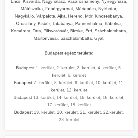
Encs, Kisvárda, Nagyhalász, Vásárosnamény, Nyíregyháza,
Mátészalka, Fehérgyarmat, Máriapócs, Nyírbátor,
Nagykálló, Várpalota, Ajka, Herend, Mór, Kincsesbánya,
Oroszlány, Kisbér, Tatabánya, Pannonhalma, Bábolna,
Komárom, Tata, Pilisvörösvár, Bicske, Érd, Százhalombatta,
Martonvásár, Százhalombatta, Gyál.
Budapest egész területe:
Budapest
1. kerület
,
2. kerület
,
3. kerület
,
4. kerület
,
5.
kerület
,
6. kerület
Budapest
7. kerület
,
8. kerület
,
9. kerület
,
10. kerület
,
11.
kerület
,
12. kerület
Budapest
13. kerület
,
14. kerület
,
15. kerület
,
16. kerület
,
17. kerület
,
18. kerület
Budapest
19. kerület
,
20. kerület
,
21. kerület
,
22.kerület
,
23. kerület