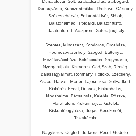
Dunaföldvár, Solt, Szabadszállás, Sárbogárd,
Dunaújváros, Kunszentmiklós, Ráckeve, Gárdony,
Székesfehérvár, Balatonföldvár, Siófok,
Balatonalmádi, Polgárdi, Balatonfűzfő,
Balatonfüred, Veszprém, Sátoraljaújhely
Szentes, Mindszent, Kondoros, Orosháza,
Hódmezővásárhely, Szeged, Battonya,
Mezőkovácsháza, Békéscsaba, Nagymaros,
Nyergesújfalu, Kismaros, Göd,Szob, Rétság,
Balassagyarmat, Romhány, Hollókő, Szécsény,
Aszód, Hatvan, Monor, Lajosmizse, Soltvadkert,
Kiskőrös, Kecel, Dusnok, Kiskunhalas,
Jánoshalma, Bácsalmás, Kelebia, Röszke,
Mórahalom, Kiskunmajsa, Kistelek,
Kiskunfélegyháza, Bugac, Kecskemét,
Tiszakécske
Nagykörös, Cegléd, Budaörs, Pécel, Gödöllő,