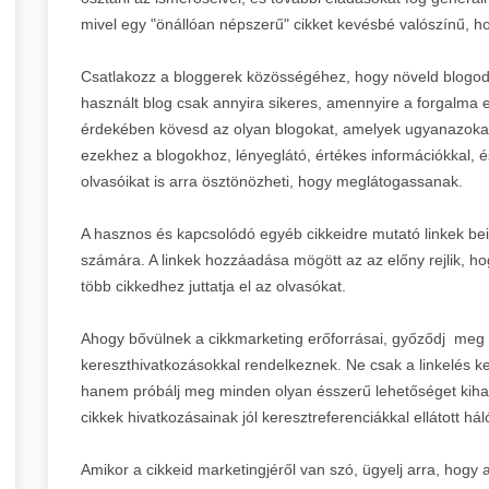
mivel egy "önállóan népszerű" cikket kevésbé valószínű, 
Csatlakozz a bloggerek közösségéhez, hogy növeld blogod 
használt blog csak annyira sikeres, amennyire a forgalma 
érdekében kövesd az olyan blogokat, amelyek ugyanazokat 
ezekhez a blogokhoz, lényeglátó, értékes információkkal, és
olvasóikat is arra ösztönözheti, hogy meglátogassanak.
A hasznos és kapcsolódó egyéb cikkeidre mutató linkek bei
számára. A linkek hozzáadása mögött az az előny rejlik, ho
több cikkedhez juttatja el az olvasókat.
Ahogy bővülnek a cikkmarketing erőforrásai, győződj meg ar
kereszthivatkozásokkal rendelkeznek. Ne csak a linkelés ke
hanem próbálj meg minden olyan ésszerű lehetőséget kihas
cikkek hivatkozásainak jól keresztreferenciákkal ellátott há
Amikor a cikkeid marketingjéről van szó, ügyelj arra, hogy 