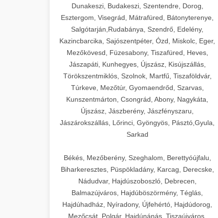
Dunakeszi, Budakeszi, Szentendre, Dorog,
Esztergom, Visegrád, Mátrafüred, Bátonyterenye,
Salgótarján,Rudabánya, Szendrő, Edelény,
Kazincbarcika, Sajószentpéter, Ózd, Miskolc, Eger,
Mezőkövesd, Füzesabony, Tiszafüred, Heves,
Jászapáti, Kunhegyes, Újszász, Kisújszállás,
Törökszentmiklós, Szolnok, Martfű, Tiszaföldvár,
Túrkeve, Mezőtúr, Gyomaendrőd, Szarvas,
Kunszentmárton, Csongrád, Abony, Nagykáta,
Újszász, Jászberény, Jászfényszaru,
Jászárokszállás, Lőrinci, Gyöngyös, Pásztó,Gyula,
Sarkad
Békés, Mezőberény, Szeghalom, Berettyóújfalu,
Biharkeresztes, Püspökladány, Karcag, Derecske,
Nádudvar, Hajdúszoboszló, Debrecen,
Balmazújváros, Hajdúböszörmény, Téglás,
Hajdúhadház, Nyíradony, Újfehértó, Hajdúdorog,
Mezőcsát, Polgár, Hajdúnánás, Tiszaújváros,