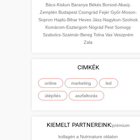
Bács-Kiskun
Baranya
Békés
Borsod-Abaúj-
Zemplén
Budapest
Csongrád
Fejér
Győr-Moson-
Sopron
Hajdú-Bihar
Heves
Jász-Nagykun-Szolnok
Komárom-Esztergom
Nógrád
Pest
Somogy
Szabolcs-Szatmár-Bereg
Tolna
Vas
Veszprém
Zala
CIMKÉK
online
marketing
led
útépítés
aszfaltozás
KIEMELT PARTNEREINK:
prémium
kollagén a Nutrinature oldalon