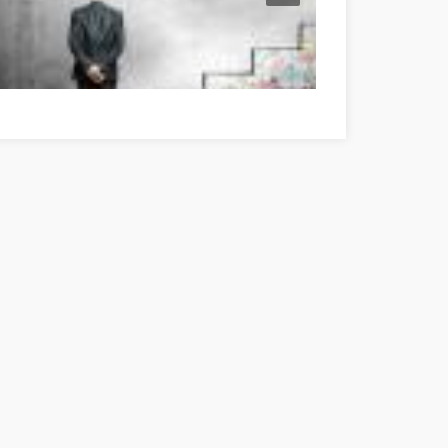
eat Information If You're In Need Of Self-Help Komárom-Esztergom m