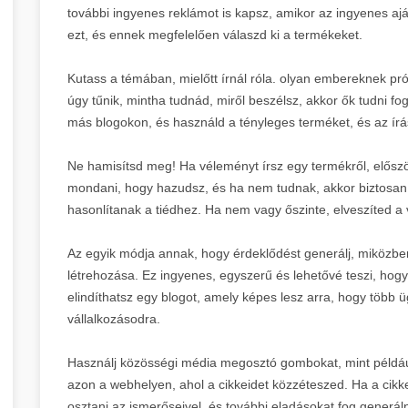
további ingyenes reklámot is kapsz, amikor az ingyenes ajá
ezt, és ennek megfelelően válaszd ki a termékeket.
Kutass a témában, mielőtt írnál róla. olyan embereknek pró
úgy tűnik, mintha tudnád, miről beszélsz, akkor ők tudni 
más blogokon, és használd a tényleges terméket, és az írás
Ne hamisítsd meg! Ha véleményt írsz egy termékről, előszö
mondani, hogy hazudsz, és ha nem tudnak, akkor biztosan t
hasonlítanak a tiédhez. Ha nem vagy őszinte, elveszíted a
Az egyik módja annak, hogy érdeklődést generálj, miközben
létrehozása. Ez ingyenes, egyszerű és lehetővé teszi, ho
elindíthatsz egy blogot, amely képes lesz arra, hogy több 
vállalkozásodra.
Használj közösségi média megosztó gombokat, mint például
azon a webhelyen, ahol a cikkeidet közzéteszed. Ha a cikke
osztani az ismerőseivel, és további eladásokat fog gener