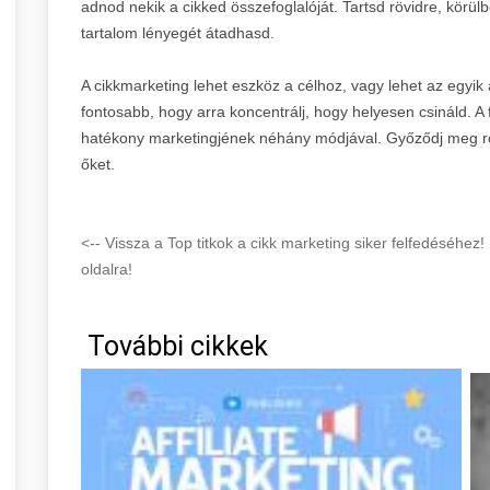
adnod nekik a cikked összefoglalóját. Tartsd rövidre, körül
tartalom lényegét átadhasd.
A cikkmarketing lehet eszköz a célhoz, vagy lehet az egyik 
fontosabb, hogy arra koncentrálj, hogy helyesen csináld. A
hatékony marketingjének néhány módjával. Győződj meg ró
őket.
<-- Vissza a Top titkok a cikk marketing siker felfedésé
oldalra!
További cikkek