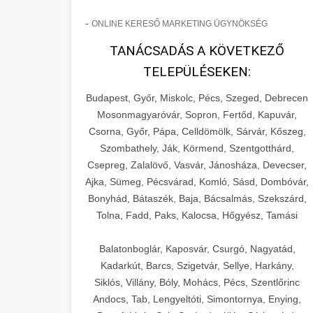
-
ONLINE KERESŐ MARKETING ÜGYNÖKSÉG
TANÁCSADÁS A KÖVETKEZŐ
TELEPÜLÉSEKEN:
Budapest, Győr, Miskolc, Pécs, Szeged, Debrecen
Mosonmagyaróvár, Sopron, Fertőd, Kapuvár,
Csorna, Győr, Pápa, Celldömölk, Sárvár, Kőszeg,
Szombathely, Ják, Körmend, Szentgotthárd,
Csepreg, Zalalövő, Vasvár, Jánosháza, Devecser,
Ajka, Sümeg, Pécsvárad, Komló, Sásd, Dombóvár,
Bonyhád, Bátaszék, Baja, Bácsalmás, Szekszárd,
Tolna, Fadd, Paks, Kalocsa, Hőgyész, Tamási
Balatonboglár, Kaposvár, Csurgó, Nagyatád,
Kadarkút, Barcs, Szigetvár, Sellye, Harkány,
Siklós, Villány, Bóly, Mohács, Pécs, Szentlőrinc
Andocs, Tab, Lengyeltóti, Simontornya, Enying,