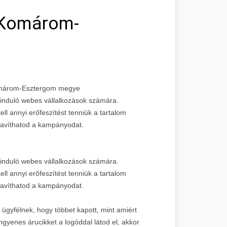
 Komárom-
 Komárom-Esztergom megye
z induló webes vállalkozások számára.
l annyi erőfeszítést tenniük a tartalom
javíthatod a kampányodat.
z induló webes vállalkozások számára.
l annyi erőfeszítést tenniük a tartalom
javíthatod a kampányodat.
 ügyfélnek, hogy többet kapott, mint amiért
 ingyenes árucikket a logóddal látod el, akkor