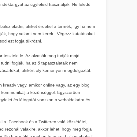
ndéktárgyat az ügyfeleid használják. Ne feledd
bálsz eladni, akiket érdekel a termék, így ha nem
fogják, hogy valami nem kerek. Végezz kutatásokat
od ezt fogja tükrözni.
r teszteld le. Az olvasók meg tudják majd
udni fogják, ha az ő tapasztalataik nem
 vásárlókat, akikért oly keményen megdolgoztál.
 kreatív vagy, amikor online vagy, az egy blog
gy kommunikálj a közönséggel. Egyszerűen
ügyfelet és látogatót vonzzon a weboldaladra és
 a Facebook és a Twitteren való közzététel,
d rezonál valakire, akkor lehet, hogy meg fogja
álni. Ne használd azonban te magad a" gombokat",