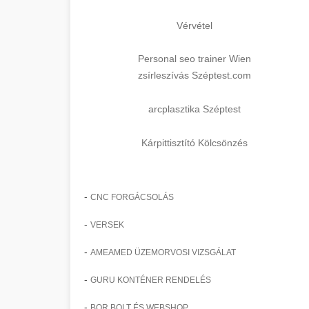
Vérvétel
Personal seo trainer Wien
zsírleszívás Széptest.com
arcplasztika Széptest
Kárpittisztító Kölcsönzés
-
CNC FORGÁCSOLÁS
-
VERSEK
-
AMEAMED ÜZEMORVOSI VIZSGÁLAT
-
GURU KONTÉNER RENDELÉS
-
BOR BOLT ÉS WEBSHOP