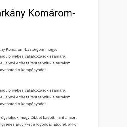
árkány Komárom-
árkány Komárom-Esztergom megye
z induló webes vállalkozások számára.
l annyi erőfeszítést tenniük a tartalom
javíthatod a kampányodat.
z induló webes vállalkozások számára.
l annyi erőfeszítést tenniük a tartalom
javíthatod a kampányodat.
 ügyfélnek, hogy többet kapott, mint amiért
 ingyenes árucikket a logóddal látod el, akkor