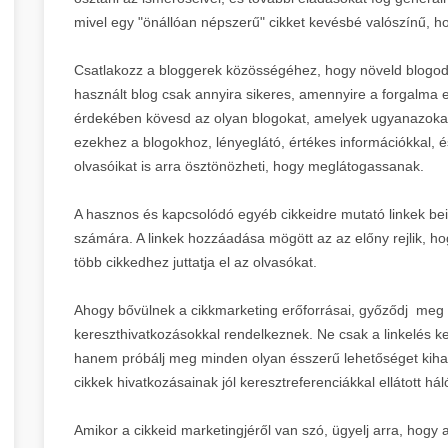
mivel egy "önállóan népszerű" cikket kevésbé valószínű, 
Csatlakozz a bloggerek közösségéhez, hogy növeld blogod 
használt blog csak annyira sikeres, amennyire a forgalma 
érdekében kövesd az olyan blogokat, amelyek ugyanazokat 
ezekhez a blogokhoz, lényeglátó, értékes információkkal, és
olvasóikat is arra ösztönözheti, hogy meglátogassanak.
A hasznos és kapcsolódó egyéb cikkeidre mutató linkek bei
számára. A linkek hozzáadása mögött az az előny rejlik, ho
több cikkedhez juttatja el az olvasókat.
Ahogy bővülnek a cikkmarketing erőforrásai, győződj meg ar
kereszthivatkozásokkal rendelkeznek. Ne csak a linkelés ke
hanem próbálj meg minden olyan ésszerű lehetőséget kihas
cikkek hivatkozásainak jól keresztreferenciákkal ellátott há
Amikor a cikkeid marketingjéről van szó, ügyelj arra, hogy 