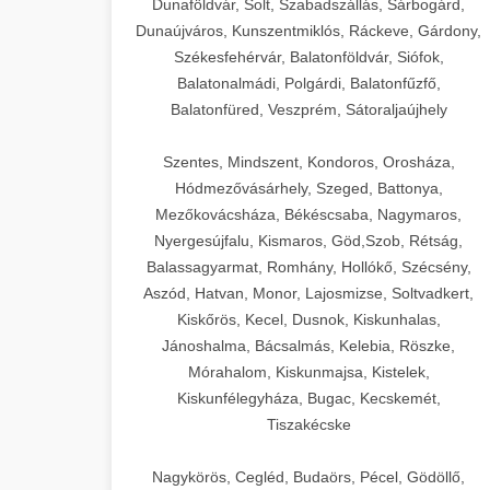
Dunaföldvár, Solt, Szabadszállás, Sárbogárd,
Dunaújváros, Kunszentmiklós, Ráckeve, Gárdony,
Székesfehérvár, Balatonföldvár, Siófok,
Balatonalmádi, Polgárdi, Balatonfűzfő,
Balatonfüred, Veszprém, Sátoraljaújhely
Szentes, Mindszent, Kondoros, Orosháza,
Hódmezővásárhely, Szeged, Battonya,
Mezőkovácsháza, Békéscsaba, Nagymaros,
Nyergesújfalu, Kismaros, Göd,Szob, Rétság,
Balassagyarmat, Romhány, Hollókő, Szécsény,
Aszód, Hatvan, Monor, Lajosmizse, Soltvadkert,
Kiskőrös, Kecel, Dusnok, Kiskunhalas,
Jánoshalma, Bácsalmás, Kelebia, Röszke,
Mórahalom, Kiskunmajsa, Kistelek,
Kiskunfélegyháza, Bugac, Kecskemét,
Tiszakécske
Nagykörös, Cegléd, Budaörs, Pécel, Gödöllő,