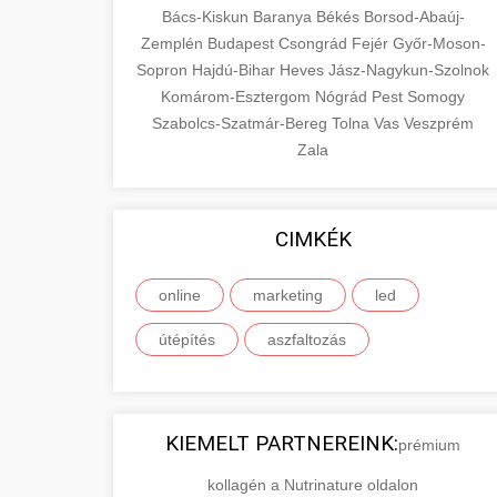
Bács-Kiskun
Baranya
Békés
Borsod-Abaúj-
Zemplén
Budapest
Csongrád
Fejér
Győr-Moson-
Sopron
Hajdú-Bihar
Heves
Jász-Nagykun-Szolnok
Komárom-Esztergom
Nógrád
Pest
Somogy
Szabolcs-Szatmár-Bereg
Tolna
Vas
Veszprém
Zala
CIMKÉK
online
marketing
led
útépítés
aszfaltozás
KIEMELT PARTNEREINK:
prémium
kollagén a Nutrinature oldalon