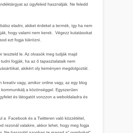
ndéktárgyat az ügyfeleid használják. Ne feledd
bálsz eladni, akiket érdekel a termék, így ha nem
fogják, hogy valami nem kerek. Végezz kutatásokat
od ezt fogja tükrözni.
r teszteld le. Az olvasók meg tudják majd
udni fogják, ha az ő tapasztalataik nem
 vásárlókat, akikért oly keményen megdolgoztál.
 kreatív vagy, amikor online vagy, az egy blog
gy kommunikálj a közönséggel. Egyszerűen
ügyfelet és látogatót vonzzon a weboldaladra és
 a Facebook és a Twitteren való közzététel,
d rezonál valakire, akkor lehet, hogy meg fogja
álni. Ne használd azonban te magad a" gombokat",