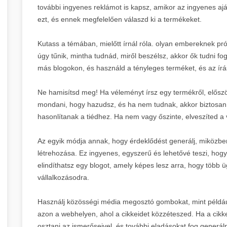
további ingyenes reklámot is kapsz, amikor az ingyenes ajá
ezt, és ennek megfelelően válaszd ki a termékeket.
Kutass a témában, mielőtt írnál róla. olyan embereknek pró
úgy tűnik, mintha tudnád, miről beszélsz, akkor ők tudni 
más blogokon, és használd a tényleges terméket, és az írás
Ne hamisítsd meg! Ha véleményt írsz egy termékről, előszö
mondani, hogy hazudsz, és ha nem tudnak, akkor biztosan t
hasonlítanak a tiédhez. Ha nem vagy őszinte, elveszíted a
Az egyik módja annak, hogy érdeklődést generálj, miközben
létrehozása. Ez ingyenes, egyszerű és lehetővé teszi, ho
elindíthatsz egy blogot, amely képes lesz arra, hogy több 
vállalkozásodra.
Használj közösségi média megosztó gombokat, mint például
azon a webhelyen, ahol a cikkeidet közzéteszed. Ha a cikke
osztani az ismerőseivel, és további eladásokat fog gener