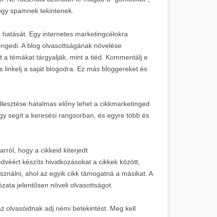
hogy spamnek tekintenek.
hatását. Egy internetes marketingcélokra
engedi. A blog olvasottságának növelése
a témákat tárgyalják, mint a tiéd. Kommentálj e
 linkelj a saját blogodra. Ez más bloggereket és
llesztése hatalmas előny lehet a cikkmarketinged
gy segít a keresési rangsorban, és egyre több és
ról, hogy a cikkeid kiterjedt
dvéért készíts hivatkozásokat a cikkek között,
ználni, ahol az egyik cikk támogatná a másikat. A
lózata jelentősen növeli olvasottságot.
az olvasóidnak adj némi betekintést. Meg kell