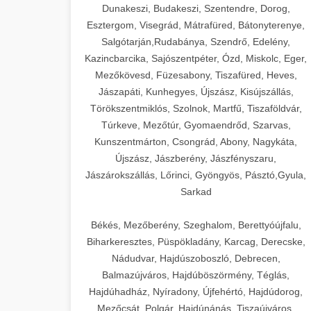
Dunakeszi, Budakeszi, Szentendre, Dorog,
Esztergom, Visegrád, Mátrafüred, Bátonyterenye,
Salgótarján,Rudabánya, Szendrő, Edelény,
Kazincbarcika, Sajószentpéter, Ózd, Miskolc, Eger,
Mezőkövesd, Füzesabony, Tiszafüred, Heves,
Jászapáti, Kunhegyes, Újszász, Kisújszállás,
Törökszentmiklós, Szolnok, Martfű, Tiszaföldvár,
Túrkeve, Mezőtúr, Gyomaendrőd, Szarvas,
Kunszentmárton, Csongrád, Abony, Nagykáta,
Újszász, Jászberény, Jászfényszaru,
Jászárokszállás, Lőrinci, Gyöngyös, Pásztó,Gyula,
Sarkad
Békés, Mezőberény, Szeghalom, Berettyóújfalu,
Biharkeresztes, Püspökladány, Karcag, Derecske,
Nádudvar, Hajdúszoboszló, Debrecen,
Balmazújváros, Hajdúböszörmény, Téglás,
Hajdúhadház, Nyíradony, Újfehértó, Hajdúdorog,
Mezőcsát, Polgár, Hajdúnánás, Tiszaújváros,