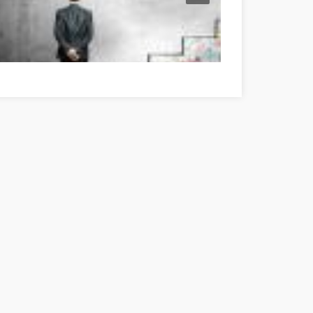
reat Information If You're In Need Of Self-Help Komárom-Esztergom