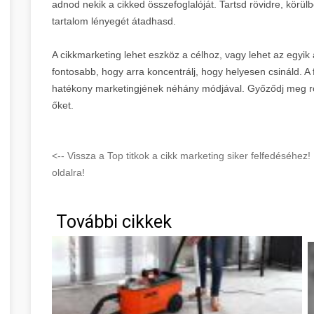
adnod nekik a cikked összefoglalóját. Tartsd rövidre, körül
tartalom lényegét átadhasd.
A cikkmarketing lehet eszköz a célhoz, vagy lehet az egyik 
fontosabb, hogy arra koncentrálj, hogy helyesen csináld. A
hatékony marketingjének néhány módjával. Győződj meg ró
őket.
<-- Vissza a Top titkok a cikk marketing siker felfedésé
oldalra!
További cikkek