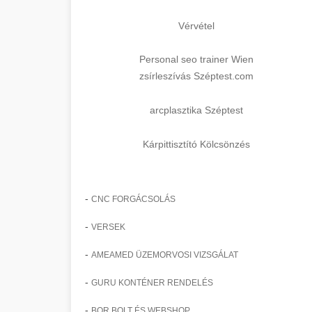
Vérvétel
Personal seo trainer Wien
zsírleszívás Széptest.com
arcplasztika Széptest
Kárpittisztító Kölcsönzés
-
CNC FORGÁCSOLÁS
-
VERSEK
-
AMEAMED ÜZEMORVOSI VIZSGÁLAT
-
GURU KONTÉNER RENDELÉS
-
BOR BOLT ÉS WEBSHOP