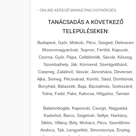
-
ONLINE KERESŐ MARKETING ÜGYNÖKSÉG
TANÁCSADÁS A KÖVETKEZŐ
TELEPÜLÉSEKEN:
Budapest, Győr, Miskolc, Pécs, Szeged, Debrecen
Mosonmagyaróvár, Sopron, Fertőd, Kapuvár,
Csorna, Győr, Pápa, Celldömölk, Sárvár, Kőszeg,
Szombathely, Ják, Körmend, Szentgotthárd,
Csepreg, Zalalövő, Vasvár, Jánosháza, Devecser,
Ajka, Sümeg, Pécsvárad, Komló, Sásd, Dombóvár,
Bonyhád, Bátaszék, Baja, Bácsalmás, Szekszárd,
Tolna, Fadd, Paks, Kalocsa, Hőgyész, Tamási
Balatonboglár, Kaposvár, Csurgó, Nagyatád,
Kadarkút, Barcs, Szigetvár, Sellye, Harkány,
Siklós, Villány, Bóly, Mohács, Pécs, Szentlőrinc
Andocs, Tab, Lengyeltóti, Simontornya, Enying,