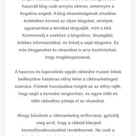
használt blog csak annyira sikeres, amennyire a
forgalma engedi. A blog olvasottságának növelése
érdekében kövesd az olyan blogokat, amelyek
ugyanazokat a témákat tárgyalják, mint a tiéd.
Kommentálj e ezekhez a blogokhoz, lényeglátó,
értékes információkkal, és linkelj a saját blogodra. Ez
más bloggereket és olvasóikat is arra ösztönözheti,
hogy meglátogassanak.
A hasznos és kapcsolódó egyéb cikkeidre mutató linkek
beillesztése hatalmas előny lehet a cikkmarketinged
számára. A linkek hozzáadása mögött az az előny rejlik,
hogy segít a keresési rangsorban, és egyre több és
több cikkedhez juttatja el az olvasókat.
Ahogy bővülnek a cikkmarketing erőforrásai, győződj
meg arról, hogy a cikkeid kiterjedt
kereszthivatkozásokkal rendelkeznek. Ne csak a