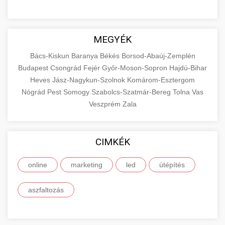
MEGYÉK
Bács-Kiskun
Baranya
Békés
Borsod-Abaúj-Zemplén
Budapest
Csongrád
Fejér
Győr-Moson-Sopron
Hajdú-Bihar
Heves
Jász-Nagykun-Szolnok
Komárom-Esztergom
Nógrád
Pest
Somogy
Szabolcs-Szatmár-Bereg
Tolna
Vas
Veszprém
Zala
CIMKÉK
online
marketing
led
útépítés
aszfaltozás