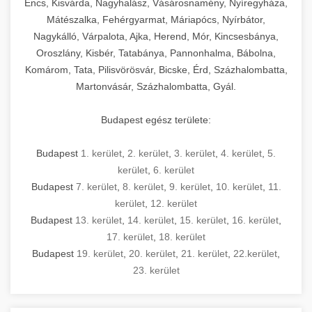
Encs, Kisvárda, Nagyhalász, Vásárosnamény, Nyíregyháza,
Mátészalka, Fehérgyarmat, Máriapócs, Nyírbátor,
Nagykálló, Várpalota, Ajka, Herend, Mór, Kincsesbánya,
Oroszlány, Kisbér, Tatabánya, Pannonhalma, Bábolna,
Komárom, Tata, Pilisvörösvár, Bicske, Érd, Százhalombatta,
Martonvásár, Százhalombatta, Gyál.
Budapest egész területe:
Budapest
1. kerület
,
2. kerület
,
3. kerület
,
4. kerület
,
5.
kerület
,
6. kerület
Budapest
7. kerület
,
8. kerület
,
9. kerület
,
10. kerület
,
11.
kerület
,
12. kerület
Budapest
13. kerület
,
14. kerület
,
15. kerület
,
16. kerület
,
17. kerület
,
18. kerület
Budapest
19. kerület
,
20. kerület
,
21. kerület
,
22.kerület
,
23. kerület