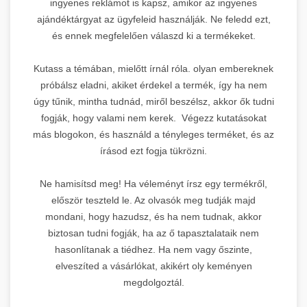
ingyenes reklámot is kapsz, amikor az ingyenes
ajándéktárgyat az ügyfeleid használják. Ne feledd ezt,
és ennek megfelelően válaszd ki a termékeket.
Kutass a témában, mielőtt írnál róla. olyan embereknek
próbálsz eladni, akiket érdekel a termék, így ha nem
úgy tűnik, mintha tudnád, miről beszélsz, akkor ők tudni
fogják, hogy valami nem kerek. Végezz kutatásokat
más blogokon, és használd a tényleges terméket, és az
írásod ezt fogja tükrözni.
Ne hamisítsd meg! Ha véleményt írsz egy termékről,
először teszteld le. Az olvasók meg tudják majd
mondani, hogy hazudsz, és ha nem tudnak, akkor
biztosan tudni fogják, ha az ő tapasztalataik nem
hasonlítanak a tiédhez. Ha nem vagy őszinte,
elveszíted a vásárlókat, akikért oly keményen
megdolgoztál.