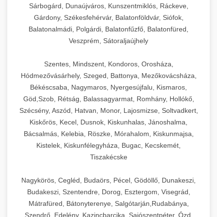
Sárbogárd, Dunaújváros, Kunszentmiklós, Ráckeve,
Gárdony, Székesfehérvár, Balatonföldvár, Siófok,
Balatonalmádi, Polgárdi, Balatonfűzfő, Balatonfüred,
Veszprém, Sátoraljaújhely
Szentes, Mindszent, Kondoros, Orosháza,
Hódmezővásárhely, Szeged, Battonya, Mezőkovácsháza,
Békéscsaba, Nagymaros, Nyergesújfalu, Kismaros,
Göd,Szob, Rétság, Balassagyarmat, Romhány, Hollókő,
Szécsény, Aszód, Hatvan, Monor, Lajosmizse, Soltvadkert,
Kiskőrös, Kecel, Dusnok, Kiskunhalas, Jánoshalma,
Bácsalmás, Kelebia, Röszke, Mórahalom, Kiskunmajsa,
Kistelek, Kiskunfélegyháza, Bugac, Kecskemét,
Tiszakécske
Nagykörös, Cegléd, Budaörs, Pécel, Gödöllő, Dunakeszi,
Budakeszi, Szentendre, Dorog, Esztergom, Visegrád,
Mátrafüred, Bátonyterenye, Salgótarján,Rudabánya,
Szendrő, Edelény, Kazincbarcika, Sajószentpéter, Ózd,