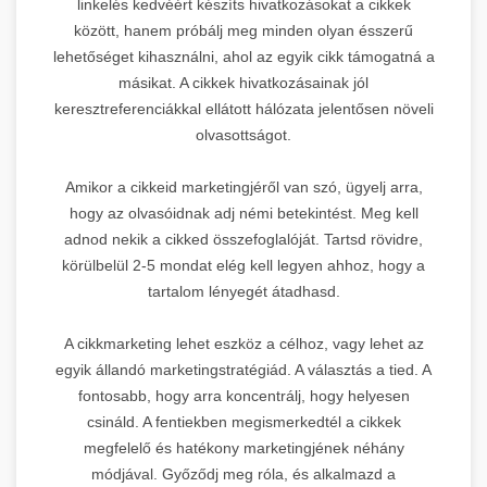
linkelés kedvéért készíts hivatkozásokat a cikkek
között, hanem próbálj meg minden olyan ésszerű
lehetőséget kihasználni, ahol az egyik cikk támogatná a
másikat. A cikkek hivatkozásainak jól
keresztreferenciákkal ellátott hálózata jelentősen növeli
olvasottságot.
Amikor a cikkeid marketingjéről van szó, ügyelj arra,
hogy az olvasóidnak adj némi betekintést. Meg kell
adnod nekik a cikked összefoglalóját. Tartsd rövidre,
körülbelül 2-5 mondat elég kell legyen ahhoz, hogy a
tartalom lényegét átadhasd.
A cikkmarketing lehet eszköz a célhoz, vagy lehet az
egyik állandó marketingstratégiád. A választás a tied. A
fontosabb, hogy arra koncentrálj, hogy helyesen
csináld. A fentiekben megismerkedtél a cikkek
megfelelő és hatékony marketingjének néhány
módjával. Győződj meg róla, és alkalmazd a