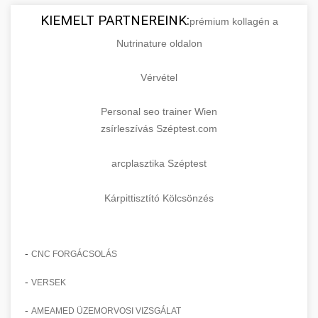
KIEMELT PARTNEREINK:
prémium kollagén a
Nutrinature oldalon
Vérvétel
Personal seo trainer Wien
zsírleszívás Széptest.com
arcplasztika Széptest
Kárpittisztító Kölcsönzés
-
CNC FORGÁCSOLÁS
-
VERSEK
-
AMEAMED ÜZEMORVOSI VIZSGÁLAT