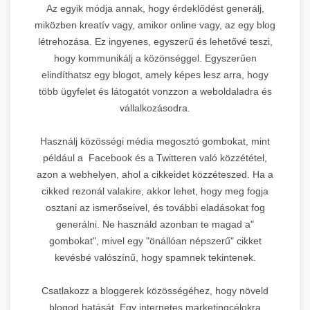
Az egyik módja annak, hogy érdeklődést generálj,
miközben kreatív vagy, amikor online vagy, az egy blog
létrehozása. Ez ingyenes, egyszerű és lehetővé teszi,
hogy kommunikálj a közönséggel. Egyszerűen
elindíthatsz egy blogot, amely képes lesz arra, hogy
több ügyfelet és látogatót vonzzon a weboldaladra és
vállalkozásodra.
Használj közösségi média megosztó gombokat, mint
például a Facebook és a Twitteren való közzététel,
azon a webhelyen, ahol a cikkeidet közzéteszed. Ha a
cikked rezonál valakire, akkor lehet, hogy meg fogja
osztani az ismerőseivel, és további eladásokat fog
generálni. Ne használd azonban te magad a"
gombokat", mivel egy "önállóan népszerű" cikket
kevésbé valószínű, hogy spamnek tekintenek.
Csatlakozz a bloggerek közösségéhez, hogy növeld
blogod hatását. Egy internetes marketingcélokra