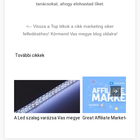
tanácsokat, ahogy elolvastad őket.
<-- Vissza a Top titkok a cikk marketing siker
felfedéséhez! Körmend Vas megye blog oldalra!
További cikkek
A Led szalag varázsa Vas megye
Great Affiliate Marketers V