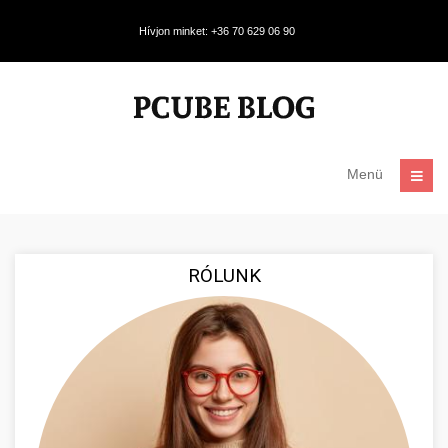
Hívjon minket: +36 70 629 06 90
Menü
RÓLUNK