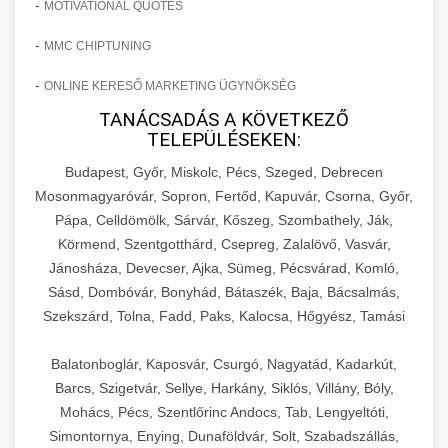
-
MOTIVATIONAL QUOTES
-
MMC CHIPTUNING
-
ONLINE KERESŐ MARKETING ÜGYNÖKSÉG
TANÁCSADÁS A KÖVETKEZŐ
TELEPÜLÉSEKEN:
Budapest, Győr, Miskolc, Pécs, Szeged, Debrecen
Mosonmagyaróvár, Sopron, Fertőd, Kapuvár, Csorna, Győr,
Pápa, Celldömölk, Sárvár, Kőszeg, Szombathely, Ják,
Körmend, Szentgotthárd, Csepreg, Zalalövő, Vasvár,
Jánosháza, Devecser, Ajka, Sümeg, Pécsvárad, Komló,
Sásd, Dombóvár, Bonyhád, Bátaszék, Baja, Bácsalmás,
Szekszárd, Tolna, Fadd, Paks, Kalocsa, Hőgyész, Tamási
Balatonboglár, Kaposvár, Csurgó, Nagyatád, Kadarkút,
Barcs, Szigetvár, Sellye, Harkány, Siklós, Villány, Bóly,
Mohács, Pécs, Szentlőrinc Andocs, Tab, Lengyeltóti,
Simontornya, Enying, Dunaföldvár, Solt, Szabadszállás,