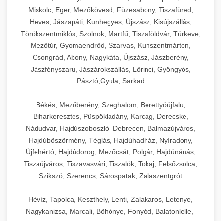
Miskolc, Eger, Mezőkövesd, Füzesabony, Tiszafüred,
Heves, Jászapáti, Kunhegyes, Újszász, Kisújszállás,
Törökszentmiklós, Szolnok, Martfű, Tiszaföldvár, Túrkeve,
Mezőtúr, Gyomaendrőd, Szarvas, Kunszentmárton,
Csongrád, Abony, Nagykáta, Újszász, Jászberény,
Jászfényszaru, Jászárokszállás, Lőrinci, Gyöngyös,
Pásztó,Gyula, Sarkad
Békés, Mezőberény, Szeghalom, Berettyóújfalu,
Biharkeresztes, Püspökladány, Karcag, Derecske,
Nádudvar, Hajdúszoboszló, Debrecen, Balmazújváros,
Hajdúböszörmény, Téglás, Hajdúhadház, Nyíradony,
Újfehértó, Hajdúdorog, Mezőcsát, Polgár, Hajdúnánás,
Tiszaújváros, Tiszavasvári, Tiszalök, Tokaj, Felsőzsolca,
Szikszó, Szerencs, Sárospatak, Zalaszentgrót
Hévíz, Tapolca, Keszthely, Lenti, Zalakaros, Letenye,
Nagykanizsa, Marcali, Böhönye, Fonyód, Balatonlelle,