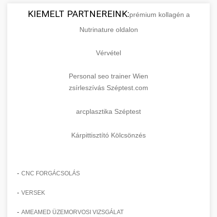
KIEMELT PARTNEREINK:
prémium kollagén a
Nutrinature oldalon
Vérvétel
Personal seo trainer Wien
zsírleszívás Széptest.com
arcplasztika Széptest
Kárpittisztító Kölcsönzés
-
CNC FORGÁCSOLÁS
-
VERSEK
-
AMEAMED ÜZEMORVOSI VIZSGÁLAT