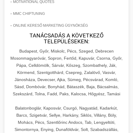
-
MOTIVATIONAL QUOTES
-
MMC CHIPTUNING
-
ONLINE KERESŐ MARKETING ÜGYNÖKSÉG
TANÁCSADÁS A KÖVETKEZŐ
TELEPÜLÉSEKEN:
Budapest, Győr, Miskolc, Pécs, Szeged, Debrecen
Mosonmagyaróvár, Sopron, Fertőd, Kapuvár, Csorna, Győr,
Pápa, Celldömölk, Sárvár, Kőszeg, Szombathely, Ják,
Körmend, Szentgotthárd, Csepreg, Zalalövő, Vasvár,
Jánosháza, Devecser, Ajka, Sümeg, Pécsvárad, Komló,
Sásd, Dombóvár, Bonyhád, Bátaszék, Baja, Bácsalmás,
Szekszárd, Tolna, Fadd, Paks, Kalocsa, Hőgyész, Tamási
Balatonboglár, Kaposvár, Csurgó, Nagyatád, Kadarkút,
Barcs, Szigetvár, Sellye, Harkány, Siklós, Villány, Bóly,
Mohács, Pécs, Szentlőrinc Andocs, Tab, Lengyeltóti,
Simontornya, Enying, Dunaföldvár, Solt, Szabadszállás,