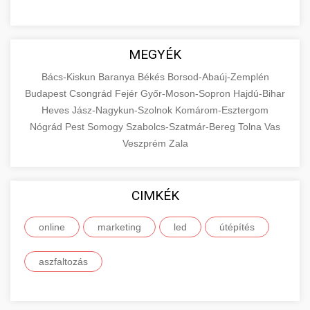
MEGYÉK
Bács-Kiskun
Baranya
Békés
Borsod-Abaúj-Zemplén
Budapest
Csongrád
Fejér
Győr-Moson-Sopron
Hajdú-Bihar
Heves
Jász-Nagykun-Szolnok
Komárom-Esztergom
Nógrád
Pest
Somogy
Szabolcs-Szatmár-Bereg
Tolna
Vas
Veszprém
Zala
CIMKÉK
online
marketing
led
útépítés
aszfaltozás