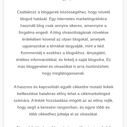
Csatlakozz a bloggerek közösségéhez, hogy növeld
blogod hatását. Egy internetes marketingcélokra
használt blog csak annyira sikeres, amennyire a
forgalma engedi. A blog olvasottságának növelése
érdekében kövesd az olyan blogokat, amelyek
ugyanazokat a témákat tárgyalják, mint a tiéd.
Kommentálj e ezekhez a blogokhoz, lényeglátó,
értékes információkkal, és linkelj a saját blogodra. Ez
más bloggereket és olvasóikat is arra ösztönözheti,
hogy meglátogassanak.
A hasznos és kapcsolódó egyéb cikkeidre mutató linkek
beillesztése hatalmas előny lehet a cikkmarketinged
számára. A linkek hozzáadása mögött az az előny rejlik,
hogy segít a keresési rangsorban, és egyre több és
több cikkedhez juttatja el az olvasókat.