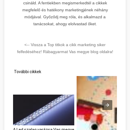
csináld. A fentiekben megismerkedtél a cikkek
megfelelő és hatékony marketingjének néhány
módjával. Győződj meg róla, és alkalmazd a
tanácsokat, ahogy elolvastad őket.
<-- Vissza a Top titkok a cikk marketing siker
felfedéséhez! Rábagyarmat Vas megye blog oldalra!
További cikkek
A Led szalag varázsa Vas megye