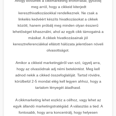
Ahogy bővülnek a cikkmarketing erőforrásai, győződj
meg arról, hogy a cikkeid kiterjedt
kereszthivatkozásokkal rendelkeznek. Ne csak a
linkelés kedvéért készíts hivatkozásokat a cikkek
között, hanem próbálj meg minden olyan ésszerű
lehetőséget kihasználni, ahol az egyik cikk támogatná a
másikat. A cikkek hivatkozásainak jól
keresztreferenciákkal ellátott hálózata jelentősen növeli
olvasottságot.
Amikor a cikkeid marketingjéről van szó, ügyelj arra,
hogy az olvasóidnak adj némi betekintést. Meg kell
adnod nekik a cikked összefoglalóját. Tartsd rövidre,
körülbelül 2-5 mondat elég kell legyen ahhoz, hogy a
tartalom lényegét átadhasd.
A cikkmarketing lehet eszköz a célhoz, vagy lehet az
egyik állandó marketingstratégiád. A választás a tied. A
fontosabb, hogy arra koncentrálj, hogy helyesen