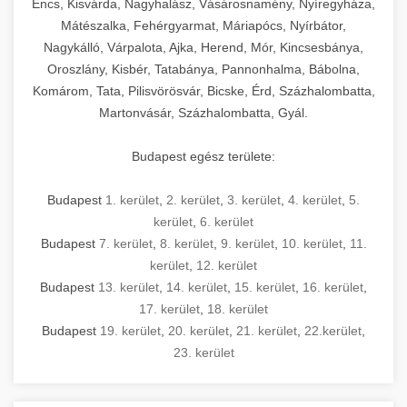
Encs, Kisvárda, Nagyhalász, Vásárosnamény, Nyíregyháza,
Mátészalka, Fehérgyarmat, Máriapócs, Nyírbátor,
Nagykálló, Várpalota, Ajka, Herend, Mór, Kincsesbánya,
Oroszlány, Kisbér, Tatabánya, Pannonhalma, Bábolna,
Komárom, Tata, Pilisvörösvár, Bicske, Érd, Százhalombatta,
Martonvásár, Százhalombatta, Gyál.
Budapest egész területe:
Budapest
1. kerület
,
2. kerület
,
3. kerület
,
4. kerület
,
5.
kerület
,
6. kerület
Budapest
7. kerület
,
8. kerület
,
9. kerület
,
10. kerület
,
11.
kerület
,
12. kerület
Budapest
13. kerület
,
14. kerület
,
15. kerület
,
16. kerület
,
17. kerület
,
18. kerület
Budapest
19. kerület
,
20. kerület
,
21. kerület
,
22.kerület
,
23. kerület