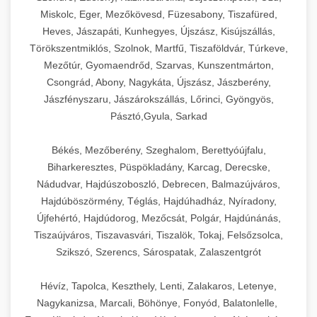
Miskolc, Eger, Mezőkövesd, Füzesabony, Tiszafüred,
Heves, Jászapáti, Kunhegyes, Újszász, Kisújszállás,
Törökszentmiklós, Szolnok, Martfű, Tiszaföldvár, Túrkeve,
Mezőtúr, Gyomaendrőd, Szarvas, Kunszentmárton,
Csongrád, Abony, Nagykáta, Újszász, Jászberény,
Jászfényszaru, Jászárokszállás, Lőrinci, Gyöngyös,
Pásztó,Gyula, Sarkad
Békés, Mezőberény, Szeghalom, Berettyóújfalu,
Biharkeresztes, Püspökladány, Karcag, Derecske,
Nádudvar, Hajdúszoboszló, Debrecen, Balmazújváros,
Hajdúböszörmény, Téglás, Hajdúhadház, Nyíradony,
Újfehértó, Hajdúdorog, Mezőcsát, Polgár, Hajdúnánás,
Tiszaújváros, Tiszavasvári, Tiszalök, Tokaj, Felsőzsolca,
Szikszó, Szerencs, Sárospatak, Zalaszentgrót
Hévíz, Tapolca, Keszthely, Lenti, Zalakaros, Letenye,
Nagykanizsa, Marcali, Böhönye, Fonyód, Balatonlelle,