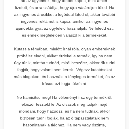
ad az ügyfélnek, hogy többet kapott, mint amiért
fizetett, és arra csábítja, hogy újra vásároljon tőled. Ha
az ingyenes árucikket a logóddal látod el, akkor további
ingyenes reklámot is kapsz, amikor az ingyenes
ajándéktárgyat az ügyfeleid használják. Ne feledd ezt,
és ennek megfelelően válaszd ki a termékeket.
Kutass a témában, mielőtt írnál róla. olyan embereknek
próbálsz eladni, akiket érdekel a termék, így ha nem
úgy tűnik, mintha tudnád, miről beszélsz, akkor ők tudni
fogják, hogy valami nem kerek. Végezz kutatásokat
más blogokon, és használd a tényleges terméket, és az
írásod ezt fogja tükrözni.
Ne hamisítsd meg! Ha véleményt írsz egy termékről,
először teszteld le. Az olvasók meg tudják majd
mondani, hogy hazudsz, és ha nem tudnak, akkor
biztosan tudni fogják, ha az ő tapasztalataik nem
hasonlítanak a tiédhez. Ha nem vagy őszinte,