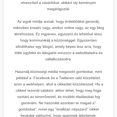
elveszíted a vásárlókat, akikért oly keményen
megdolgoztál.
Az egyik módja annak, hogy érdeklődést generálj,
miközben kreatív vagy, amikor online vagy, az egy blog
létrehozása. Ez ingyenes, egyszerű és lehetővé teszi,
hogy kommunikálj a közönséggel. Egyszerűen
elindíthatsz egy blogot, amely képes lesz arra, hogy
több ügyfelet és látogatót vonzzon a weboldaladra és
vállalkozásodra.
Használj közösségi média megosztó gombokat, mint
például a Facebook és a Twitteren való közzététel,
azon a webhelyen, ahol a cikkeidet közzéteszed. Ha a
cikked rezonál valakire, akkor lehet, hogy meg fogja
osztani az ismerőseivel, és további eladásokat fog
generálni. Ne használd azonban te magad a"
gombokat", mivel egy "önállóan népszerű" cikket
kevésbé valószínű, hogy spamnek tekintenek.