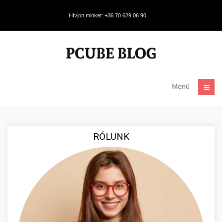
Hívjon minket: +36 70 629 06 90
Menü
RÓLUNK