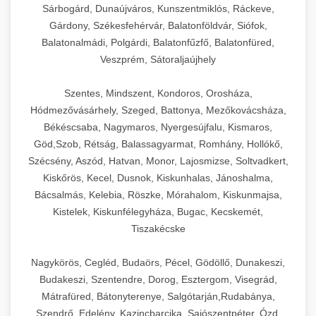
Sárbogárd, Dunaújváros, Kunszentmiklós, Ráckeve,
Gárdony, Székesfehérvár, Balatonföldvár, Siófok,
Balatonalmádi, Polgárdi, Balatonfűzfő, Balatonfüred,
Veszprém, Sátoraljaújhely
Szentes, Mindszent, Kondoros, Orosháza,
Hódmezővásárhely, Szeged, Battonya, Mezőkovácsháza,
Békéscsaba, Nagymaros, Nyergesújfalu, Kismaros,
Göd,Szob, Rétság, Balassagyarmat, Romhány, Hollókő,
Szécsény, Aszód, Hatvan, Monor, Lajosmizse, Soltvadkert,
Kiskőrös, Kecel, Dusnok, Kiskunhalas, Jánoshalma,
Bácsalmás, Kelebia, Röszke, Mórahalom, Kiskunmajsa,
Kistelek, Kiskunfélegyháza, Bugac, Kecskemét,
Tiszakécske
Nagykörös, Cegléd, Budaörs, Pécel, Gödöllő, Dunakeszi,
Budakeszi, Szentendre, Dorog, Esztergom, Visegrád,
Mátrafüred, Bátonyterenye, Salgótarján,Rudabánya,
Szendrő, Edelény, Kazincbarcika, Sajószentpéter, Ózd,