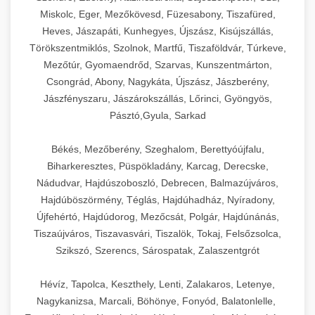
Miskolc, Eger, Mezőkövesd, Füzesabony, Tiszafüred,
Heves, Jászapáti, Kunhegyes, Újszász, Kisújszállás,
Törökszentmiklós, Szolnok, Martfű, Tiszaföldvár, Túrkeve,
Mezőtúr, Gyomaendrőd, Szarvas, Kunszentmárton,
Csongrád, Abony, Nagykáta, Újszász, Jászberény,
Jászfényszaru, Jászárokszállás, Lőrinci, Gyöngyös,
Pásztó,Gyula, Sarkad
Békés, Mezőberény, Szeghalom, Berettyóújfalu,
Biharkeresztes, Püspökladány, Karcag, Derecske,
Nádudvar, Hajdúszoboszló, Debrecen, Balmazújváros,
Hajdúböszörmény, Téglás, Hajdúhadház, Nyíradony,
Újfehértó, Hajdúdorog, Mezőcsát, Polgár, Hajdúnánás,
Tiszaújváros, Tiszavasvári, Tiszalök, Tokaj, Felsőzsolca,
Szikszó, Szerencs, Sárospatak, Zalaszentgrót
Hévíz, Tapolca, Keszthely, Lenti, Zalakaros, Letenye,
Nagykanizsa, Marcali, Böhönye, Fonyód, Balatonlelle,