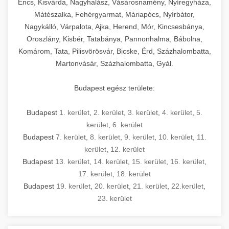
Encs, Kisvárda, Nagyhalász, Vásárosnamény, Nyíregyháza,
Mátészalka, Fehérgyarmat, Máriapócs, Nyírbátor,
Nagykálló, Várpalota, Ajka, Herend, Mór, Kincsesbánya,
Oroszlány, Kisbér, Tatabánya, Pannonhalma, Bábolna,
Komárom, Tata, Pilisvörösvár, Bicske, Érd, Százhalombatta,
Martonvásár, Százhalombatta, Gyál.
Budapest egész területe:
Budapest
1. kerület
,
2. kerület
,
3. kerület
,
4. kerület
,
5.
kerület
,
6. kerület
Budapest
7. kerület
,
8. kerület
,
9. kerület
,
10. kerület
,
11.
kerület
,
12. kerület
Budapest
13. kerület
,
14. kerület
,
15. kerület
,
16. kerület
,
17. kerület
,
18. kerület
Budapest
19. kerület
,
20. kerület
,
21. kerület
,
22.kerület
,
23. kerület