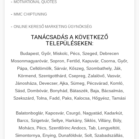
-
MOTIVATIONAL QUOTES
-
MMC CHIPTUNING
-
ONLINE KERESŐ MARKETING ÜGYNÖKSÉG
TANÁCSADÁS A KÖVETKEZŐ
TELEPÜLÉSEKEN:
Budapest, Győr, Miskolc, Pécs, Szeged, Debrecen
Mosonmagyaróvár, Sopron, Fertőd, Kapuvár, Csorna, Győr,
Pápa, Celldömölk, Sárvár, Kőszeg, Szombathely, Ják,
Körmend, Szentgotthárd, Csepreg, Zalalövő, Vasvár,
Jánosháza, Devecser, Ajka, Sümeg, Pécsvárad, Komló,
Sásd, Dombóvár, Bonyhád, Bátaszék, Baja, Bácsalmás,
Szekszárd, Tolna, Fadd, Paks, Kalocsa, Hőgyész, Tamási
Balatonboglár, Kaposvár, Csurgó, Nagyatád, Kadarkút,
Barcs, Szigetvár, Sellye, Harkány, Siklós, Villány, Bóly,
Mohács, Pécs, Szentlőrinc Andocs, Tab, Lengyeltóti,
Simontornya, Enying, Dunaföldvár, Solt, Szabadszállás,