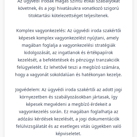
Az ügyvédi irodák magas szintű etikai szabályokat
követnek, és a jogi hivatásukra vonatkozó szigorú
titoktartási kötelezettséget teljesítenek.
Komplex vagyonkezelés: Az ügyvédi iroda szakértői
képesek komplex vagyonkezelést nyújtani, amely
magában foglalja a vagyonkezelési stratégiák
kidolgozását, az ingatlanok és értékpapírok
kezelését, a befektetések és pénzügyi tranzakciók
felügyeletét. Ez lehetővé teszi a megbízó számára,
hogy a vagyonát sokoldalúan és hatékonyan kezelje.
Jogvédelem: Az ügyvédi iroda szakértői az adott jogi
környezetben és szabályozásokban jártasak, így
képesek megvédeni a megbízó érdekeit a
vagyonkezelés során. Ez magában foglalhatja az
adózási kérdések kezelését, a jogi dokumentációk
felülvizsgálatát és az esetleges vitás ügyekben való
képviseletet.