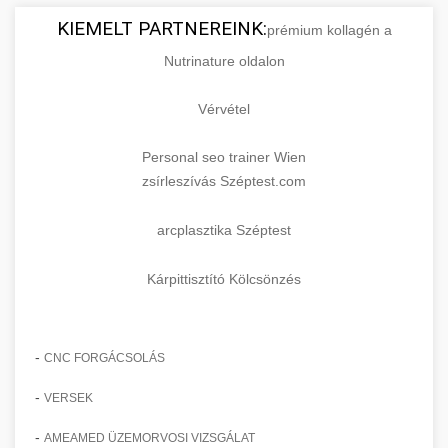
KIEMELT PARTNEREINK:
prémium kollagén a
Nutrinature oldalon
Vérvétel
Personal seo trainer Wien
zsírleszívás Széptest.com
arcplasztika Széptest
Kárpittisztító Kölcsönzés
-
CNC FORGÁCSOLÁS
-
VERSEK
-
AMEAMED ÜZEMORVOSI VIZSGÁLAT