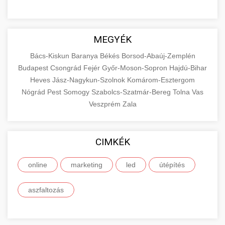
MEGYÉK
Bács-Kiskun
Baranya
Békés
Borsod-Abaúj-Zemplén
Budapest
Csongrád
Fejér
Győr-Moson-Sopron
Hajdú-Bihar
Heves
Jász-Nagykun-Szolnok
Komárom-Esztergom
Nógrád
Pest
Somogy
Szabolcs-Szatmár-Bereg
Tolna
Vas
Veszprém
Zala
CIMKÉK
online
marketing
led
útépítés
aszfaltozás