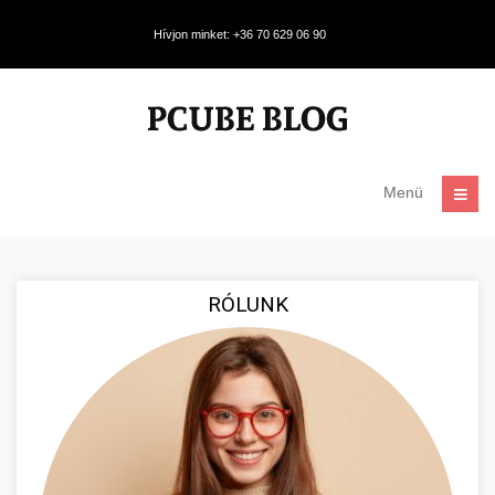
Hívjon minket: +36 70 629 06 90
Menü
RÓLUNK