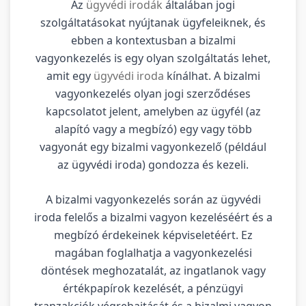
Az
ügyvédi irodák
általában jogi
szolgáltatásokat nyújtanak ügyfeleiknek, és
ebben a kontextusban a bizalmi
vagyonkezelés is egy olyan szolgáltatás lehet,
amit egy
ügyvédi iroda
kínálhat. A bizalmi
vagyonkezelés olyan jogi szerződéses
kapcsolatot jelent, amelyben az ügyfél (az
alapító vagy a megbízó) egy vagy több
vagyonát egy bizalmi vagyonkezelő (például
az ügyvédi iroda) gondozza és kezeli.
A bizalmi vagyonkezelés során az ügyvédi
iroda felelős a bizalmi vagyon kezeléséért és a
megbízó érdekeinek képviseletéért. Ez
magában foglalhatja a vagyonkezelési
döntések meghozatalát, az ingatlanok vagy
értékpapírok kezelését, a pénzügyi
tranzakciók végrehajtását és a bizalmi vagyon