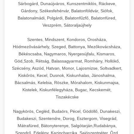
Sárbogárd, Dunaújváros, Kunszentmiklós, Ráckeve,
Gárdony, Székesfehérvár, Balatonföldvár, Siófok,
Balatonalmádi, Polgárdi, Balatonfűzfő, Balatonfüred,
Veszprém, Sátoraljaújhely
Szentes, Mindszent, Kondoros, Orosháza,
Hódmezővásárhely, Szeged, Battonya, Mezőkovácsháza,
Békéscsaba, Nagymaros, Nyergesújfalu, Kismaros,
Göd,Szob, Rétság, Balassagyarmat, Romhány, Hollókő,
Szécsény, Aszód, Hatvan, Monor, Lajosmizse, Soltvadkert,
Kiskőrös, Kecel, Dusnok, Kiskunhalas, Jánoshalma,
Bácsalmás, Kelebia, Röszke, Mórahalom, Kiskunmajsa,
Kistelek, Kiskunfélegyháza, Bugac, Kecskemét,
Tiszakécske
Nagykörös, Cegléd, Budaörs, Pécel, Gödöllő, Dunakeszi,
Budakeszi, Szentendre, Dorog, Esztergom, Visegrád,
Mátrafüred, Bátonyterenye, Salgótarján,Rudabánya,
Szendrő, Edelény, Kazincbarcika, Sajószentpéter, Ózd,