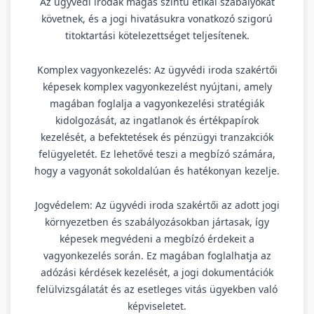
Az ügyvédi irodák magas szintű etikai szabályokat
követnek, és a jogi hivatásukra vonatkozó szigorú
titoktartási kötelezettséget teljesítenek.
Komplex vagyonkezelés: Az ügyvédi iroda szakértői
képesek komplex vagyonkezelést nyújtani, amely
magában foglalja a vagyonkezelési stratégiák
kidolgozását, az ingatlanok és értékpapírok
kezelését, a befektetések és pénzügyi tranzakciók
felügyeletét. Ez lehetővé teszi a megbízó számára,
hogy a vagyonát sokoldalúan és hatékonyan kezelje.
Jogvédelem: Az ügyvédi iroda szakértői az adott jogi
környezetben és szabályozásokban jártasak, így
képesek megvédeni a megbízó érdekeit a
vagyonkezelés során. Ez magában foglalhatja az
adózási kérdések kezelését, a jogi dokumentációk
felülvizsgálatát és az esetleges vitás ügyekben való
képviseletet.