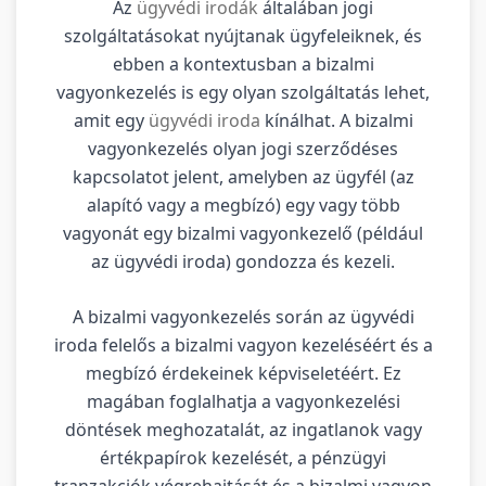
Az
ügyvédi irodák
általában jogi
szolgáltatásokat nyújtanak ügyfeleiknek, és
ebben a kontextusban a bizalmi
vagyonkezelés is egy olyan szolgáltatás lehet,
amit egy
ügyvédi iroda
kínálhat. A bizalmi
vagyonkezelés olyan jogi szerződéses
kapcsolatot jelent, amelyben az ügyfél (az
alapító vagy a megbízó) egy vagy több
vagyonát egy bizalmi vagyonkezelő (például
az ügyvédi iroda) gondozza és kezeli.
A bizalmi vagyonkezelés során az ügyvédi
iroda felelős a bizalmi vagyon kezeléséért és a
megbízó érdekeinek képviseletéért. Ez
magában foglalhatja a vagyonkezelési
döntések meghozatalát, az ingatlanok vagy
értékpapírok kezelését, a pénzügyi
tranzakciók végrehajtását és a bizalmi vagyon