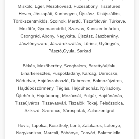
Miskolc, Eger, Mezőkövesd, Füzesabony, Tiszafüred,
Heves, Jászapáti, Kunhegyes, Újszász, Kisújszállás,
Törökszentmiklós, Szolnok, Martfű, Tiszaföldvár, Túrkeve,
Mezőtúr, Gyomaendrőd, Szarvas, Kunszentmárton,
Csongrád, Abony, Nagykáta, Újszász, Jászberény,
Jászfényszaru, Jászárokszállás, Lőrinci, Gyöngyös,
Pásztó,Gyula, Sarkad
Békés, Mezőberény, Szeghalom, Berettyóújfalu,
Biharkeresztes, Püspökladány, Karcag, Derecske,
Nádudvar, Hajdúszoboszló, Debrecen, Balmazújváros,
Hajdúböszörmény, Téglás, Hajdúhadház, Nyíradony,
Újfehértó, Hajdúdorog, Mezőcsát, Polgár, Hajdúnánás,
Tiszaújváros, Tiszavasvári, Tiszalök, Tokaj, Felsőzsolca,
Szikszó, Szerencs, Sárospatak, Zalaszentgrót
Hévíz, Tapolca, Keszthely, Lenti, Zalakaros, Letenye,
Nagykanizsa, Marcali, Böhönye, Fonyód, Balatonlelle,