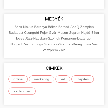
MEGYÉK
Bács-Kiskun
Baranya
Békés
Borsod-Abaúj-Zemplén
Budapest
Csongrád
Fejér
Győr-Moson-Sopron
Hajdú-Bihar
Heves
Jász-Nagykun-Szolnok
Komárom-Esztergom
Nógrád
Pest
Somogy
Szabolcs-Szatmár-Bereg
Tolna
Vas
Veszprém
Zala
CIMKÉK
online
marketing
led
útépítés
aszfaltozás