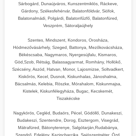
Sárbogárd, Dunaújváros, Kunszentmiklós, Ráckeve,
Gárdony, Székesfehérvár, Balatonföldvár, Siófok,
Balatonalmádi, Polgárdi, Balatonfűzfő, Balatonfüred,
Veszprém, Sátoraljaújhely
Szentes, Mindszent, Kondoros, Orosháza,
Hódmezővásárhely, Szeged, Battonya, Mezőkovácsháza,
Békéscsaba, Nagymaros, Nyergesújfalu, Kismaros,
Göd,Szob, Rétság, Balassagyarmat, Romhány, Hollókő,
Szécsény, Aszód, Hatvan, Monor, Lajosmizse, Soltvadkert,
Kiskőrös, Kecel, Dusnok, Kiskunhalas, Jánoshalma,
Bácsalmás, Kelebia, Röszke, Mórahalom, Kiskunmajsa,
Kistelek, Kiskunfélegyháza, Bugac, Kecskemét,
Tiszakécske
Nagykörös, Cegléd, Budaörs, Pécel, Gödöllő, Dunakeszi,
Budakeszi, Szentendre, Dorog, Esztergom, Visegrád,
Mátrafüred, Bátonyterenye, Salgótarján,Rudabánya,
Szendrő, Edelény, Kazincbarcika, Sajószentpéter, Ózd,