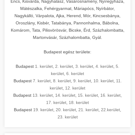
Encs, Kisvárda, Nagyhalász, Vásárosnamény, Nyíregyháza,
Mátészalka, Fehérgyarmat, Máriapócs, Nyírbátor,
Nagykálló, Várpalota, Ajka, Herend, Mór, Kincsesbánya,
Oroszlány, Kisbér, Tatabánya, Pannonhalma, Bábolna,
Komárom, Tata, Pilisvörösvár, Bicske, Érd, Százhalombatta,
Martonvásár, Százhalombatta, Gyál.
Budapest egész területe:
Budapest
1. kerület
,
2. kerület
,
3. kerület
,
4. kerület
,
5.
kerület
,
6. kerület
Budapest
7. kerület
,
8. kerület
,
9. kerület
,
10. kerület
,
11.
kerület
,
12. kerület
Budapest
13. kerület
,
14. kerület
,
15. kerület
,
16. kerület
,
17. kerület
,
18. kerület
Budapest
19. kerület
,
20. kerület
,
21. kerület
,
22.kerület
,
23. kerület