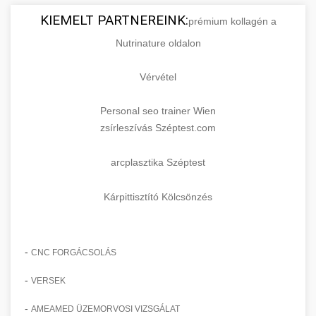
KIEMELT PARTNEREINK:
prémium kollagén a
Nutrinature oldalon
Vérvétel
Personal seo trainer Wien
zsírleszívás Széptest.com
arcplasztika Széptest
Kárpittisztító Kölcsönzés
-
CNC FORGÁCSOLÁS
-
VERSEK
-
AMEAMED ÜZEMORVOSI VIZSGÁLAT