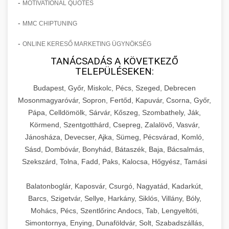
-
MOTIVATIONAL QUOTES
-
MMC CHIPTUNING
-
ONLINE KERESŐ MARKETING ÜGYNÖKSÉG
TANÁCSADÁS A KÖVETKEZŐ
TELEPÜLÉSEKEN:
Budapest, Győr, Miskolc, Pécs, Szeged, Debrecen
Mosonmagyaróvár, Sopron, Fertőd, Kapuvár, Csorna, Győr,
Pápa, Celldömölk, Sárvár, Kőszeg, Szombathely, Ják,
Körmend, Szentgotthárd, Csepreg, Zalalövő, Vasvár,
Jánosháza, Devecser, Ajka, Sümeg, Pécsvárad, Komló,
Sásd, Dombóvár, Bonyhád, Bátaszék, Baja, Bácsalmás,
Szekszárd, Tolna, Fadd, Paks, Kalocsa, Hőgyész, Tamási
Balatonboglár, Kaposvár, Csurgó, Nagyatád, Kadarkút,
Barcs, Szigetvár, Sellye, Harkány, Siklós, Villány, Bóly,
Mohács, Pécs, Szentlőrinc Andocs, Tab, Lengyeltóti,
Simontornya, Enying, Dunaföldvár, Solt, Szabadszállás,