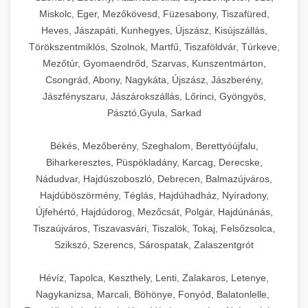
Miskolc, Eger, Mezőkövesd, Füzesabony, Tiszafüred,
Heves, Jászapáti, Kunhegyes, Újszász, Kisújszállás,
Törökszentmiklós, Szolnok, Martfű, Tiszaföldvár, Túrkeve,
Mezőtúr, Gyomaendrőd, Szarvas, Kunszentmárton,
Csongrád, Abony, Nagykáta, Újszász, Jászberény,
Jászfényszaru, Jászárokszállás, Lőrinci, Gyöngyös,
Pásztó,Gyula, Sarkad
Békés, Mezőberény, Szeghalom, Berettyóújfalu,
Biharkeresztes, Püspökladány, Karcag, Derecske,
Nádudvar, Hajdúszoboszló, Debrecen, Balmazújváros,
Hajdúböszörmény, Téglás, Hajdúhadház, Nyíradony,
Újfehértó, Hajdúdorog, Mezőcsát, Polgár, Hajdúnánás,
Tiszaújváros, Tiszavasvári, Tiszalök, Tokaj, Felsőzsolca,
Szikszó, Szerencs, Sárospatak, Zalaszentgrót
Hévíz, Tapolca, Keszthely, Lenti, Zalakaros, Letenye,
Nagykanizsa, Marcali, Böhönye, Fonyód, Balatonlelle,