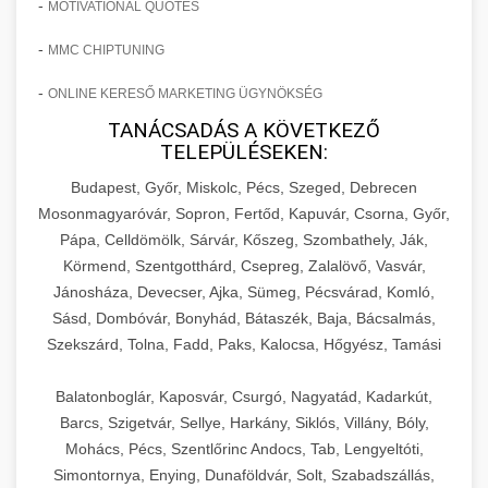
-
MOTIVATIONAL QUOTES
-
MMC CHIPTUNING
-
ONLINE KERESŐ MARKETING ÜGYNÖKSÉG
TANÁCSADÁS A KÖVETKEZŐ
TELEPÜLÉSEKEN:
Budapest, Győr, Miskolc, Pécs, Szeged, Debrecen
Mosonmagyaróvár, Sopron, Fertőd, Kapuvár, Csorna, Győr,
Pápa, Celldömölk, Sárvár, Kőszeg, Szombathely, Ják,
Körmend, Szentgotthárd, Csepreg, Zalalövő, Vasvár,
Jánosháza, Devecser, Ajka, Sümeg, Pécsvárad, Komló,
Sásd, Dombóvár, Bonyhád, Bátaszék, Baja, Bácsalmás,
Szekszárd, Tolna, Fadd, Paks, Kalocsa, Hőgyész, Tamási
Balatonboglár, Kaposvár, Csurgó, Nagyatád, Kadarkút,
Barcs, Szigetvár, Sellye, Harkány, Siklós, Villány, Bóly,
Mohács, Pécs, Szentlőrinc Andocs, Tab, Lengyeltóti,
Simontornya, Enying, Dunaföldvár, Solt, Szabadszállás,