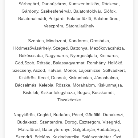
Sárbogárd, Dunaújváros, Kunszentmiklós, Ráckeve,
Gárdony, Székesfehérvár, Balatonföldvár, Siófok,
Balatonalmádi, Polgárdi, Balatonfűzfő, Balatonfüred,
Veszprém, Sátoraljaújhely
Szentes, Mindszent, Kondoros, Orosháza,
Hódmezővásárhely, Szeged, Battonya, Mezőkovácsháza,
Békéscsaba, Nagymaros, Nyergesújfalu, Kismaros,
Göd,Szob, Rétság, Balassagyarmat, Romhány, Hollókő,
Szécsény, Aszód, Hatvan, Monor, Lajosmizse, Soltvadkert,
Kiskőrös, Kecel, Dusnok, Kiskunhalas, Jánoshalma,
Bácsalmás, Kelebia, Röszke, Mórahalom, Kiskunmajsa,
Kistelek, Kiskunfélegyháza, Bugac, Kecskemét,
Tiszakécske
Nagykörös, Cegléd, Budaörs, Pécel, Gödöllő, Dunakeszi,
Budakeszi, Szentendre, Dorog, Esztergom, Visegrád,
Mátrafüred, Bátonyterenye, Salgótarján,Rudabánya,
Szendrő, Edelény, Kazincbarcika, Sajószentpéter, Ózd,