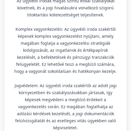
Az ügyvédi irodák magas szintű etikai szabályokat
követnek, és a jogi hivatásukra vonatkozó szigorú
titoktartási kötelezettséget teljesítenek.
Komplex vagyonkezelés: Az ügyvédi iroda szakértői
képesek komplex vagyonkezelést nyújtani, amely
magában foglalja a vagyonkezelési stratégiák
kidolgozását, az ingatlanok és értékpapírok
kezelését, a befektetések és pénzügyi tranzakciók
felügyeletét. Ez lehetővé teszi a megbízó számára,
hogy a vagyonát sokoldalúan és hatékonyan kezelje.
Jogvédelem: Az ügyvédi iroda szakértői az adott jogi
környezetben és szabályozásokban jártasak, így
képesek megvédeni a megbízó érdekeit a
vagyonkezelés során. Ez magában foglalhatja az
adózási kérdések kezelését, a jogi dokumentációk
felülvizsgálatát és az esetleges vitás ügyekben való
képviseletet.