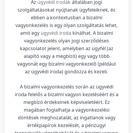
Az
ügyvédi irodák
általában jogi
szolgáltatásokat nyújtanak ügyfeleiknek, és
ebben a kontextusban a bizalmi
vagyonkezelés is egy olyan szolgáltatás lehet,
amit egy
ügyvédi iroda
kínálhat. A bizalmi
vagyonkezelés olyan jogi szerződéses
kapcsolatot jelent, amelyben az ügyfél (az
alapító vagy a megbízó) egy vagy több
vagyonát egy bizalmi vagyonkezelő (például
az ügyvédi iroda) gondozza és kezeli.
A bizalmi vagyonkezelés során az ügyvédi
iroda felelős a bizalmi vagyon kezeléséért és a
megbízó érdekeinek képviseletéért. Ez
magában foglalhatja a vagyonkezelési
döntések meghozatalát, az ingatlanok vagy
értékpapírok kezelését, a pénzügyi
tranzakciók végrehajtását és a bizalmi vagyon