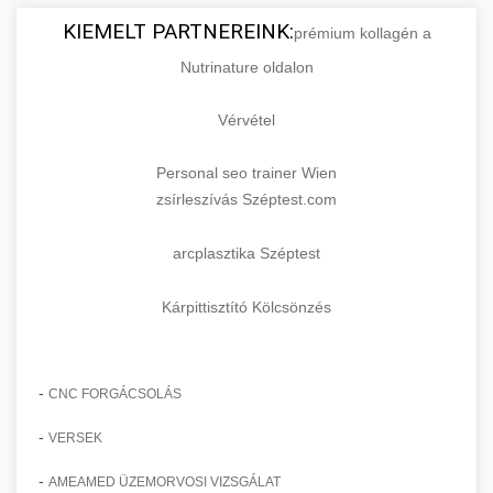
KIEMELT PARTNEREINK:
prémium kollagén a
Nutrinature oldalon
Vérvétel
Personal seo trainer Wien
zsírleszívás Széptest.com
arcplasztika Széptest
Kárpittisztító Kölcsönzés
-
CNC FORGÁCSOLÁS
-
VERSEK
-
AMEAMED ÜZEMORVOSI VIZSGÁLAT