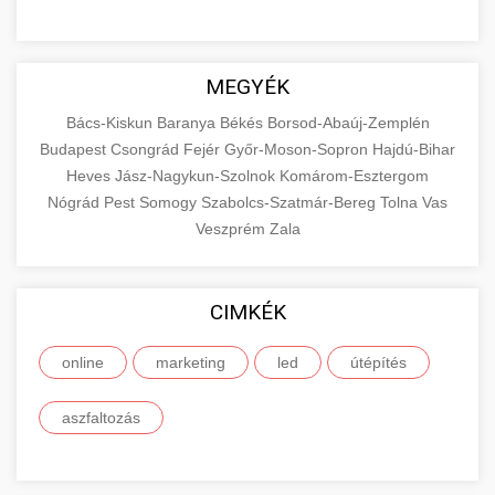
MEGYÉK
Bács-Kiskun
Baranya
Békés
Borsod-Abaúj-Zemplén
Budapest
Csongrád
Fejér
Győr-Moson-Sopron
Hajdú-Bihar
Heves
Jász-Nagykun-Szolnok
Komárom-Esztergom
Nógrád
Pest
Somogy
Szabolcs-Szatmár-Bereg
Tolna
Vas
Veszprém
Zala
CIMKÉK
online
marketing
led
útépítés
aszfaltozás