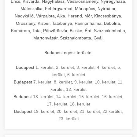
Encs, Kisvárda, Nagyhalász, Vásárosnamény, Nyíregyháza,
Mátészalka, Fehérgyarmat, Máriapócs, Nyírbátor,
Nagykálló, Várpalota, Ajka, Herend, Mór, Kincsesbánya,
Oroszlány, Kisbér, Tatabánya, Pannonhalma, Bábolna,
Komárom, Tata, Pilisvörösvár, Bicske, Érd, Százhalombatta,
Martonvásár, Százhalombatta, Gyál.
Budapest egész területe:
Budapest
1. kerület
,
2. kerület
,
3. kerület
,
4. kerület
,
5.
kerület
,
6. kerület
Budapest
7. kerület
,
8. kerület
,
9. kerület
,
10. kerület
,
11.
kerület
,
12. kerület
Budapest
13. kerület
,
14. kerület
,
15. kerület
,
16. kerület
,
17. kerület
,
18. kerület
Budapest
19. kerület
,
20. kerület
,
21. kerület
,
22.kerület
,
23. kerület