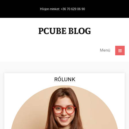
Hívjon minket: +36 70 629 06 90
Menü
RÓLUNK