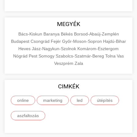
MEGYÉK
Bács-Kiskun
Baranya
Békés
Borsod-Abaúj-Zemplén
Budapest
Csongrád
Fejér
Győr-Moson-Sopron
Hajdú-Bihar
Heves
Jász-Nagykun-Szolnok
Komárom-Esztergom
Nógrád
Pest
Somogy
Szabolcs-Szatmár-Bereg
Tolna
Vas
Veszprém
Zala
CIMKÉK
online
marketing
led
útépítés
aszfaltozás