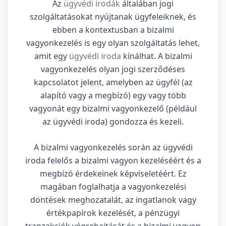
Az
ügyvédi irodák
általában jogi
szolgáltatásokat nyújtanak ügyfeleiknek, és
ebben a kontextusban a bizalmi
vagyonkezelés is egy olyan szolgáltatás lehet,
amit egy
ügyvédi iroda
kínálhat. A bizalmi
vagyonkezelés olyan jogi szerződéses
kapcsolatot jelent, amelyben az ügyfél (az
alapító vagy a megbízó) egy vagy több
vagyonát egy bizalmi vagyonkezelő (például
az ügyvédi iroda) gondozza és kezeli.
A bizalmi vagyonkezelés során az ügyvédi
iroda felelős a bizalmi vagyon kezeléséért és a
megbízó érdekeinek képviseletéért. Ez
magában foglalhatja a vagyonkezelési
döntések meghozatalát, az ingatlanok vagy
értékpapírok kezelését, a pénzügyi
tranzakciók végrehajtását és a bizalmi vagyon