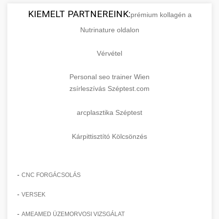
KIEMELT PARTNEREINK:
prémium kollagén a
Nutrinature oldalon
Vérvétel
Personal seo trainer Wien
zsírleszívás Széptest.com
arcplasztika Széptest
Kárpittisztító Kölcsönzés
-
CNC FORGÁCSOLÁS
-
VERSEK
-
AMEAMED ÜZEMORVOSI VIZSGÁLAT