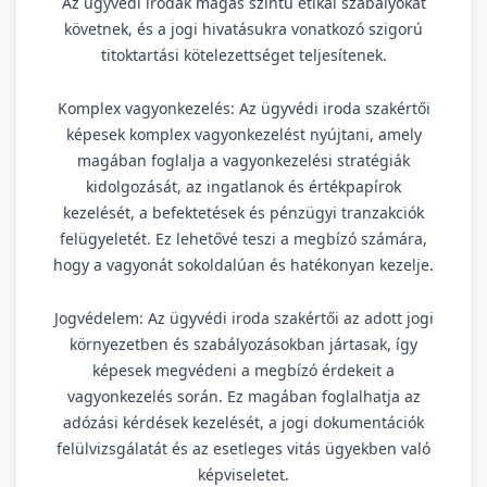
Az ügyvédi irodák magas szintű etikai szabályokat
követnek, és a jogi hivatásukra vonatkozó szigorú
titoktartási kötelezettséget teljesítenek.
Komplex vagyonkezelés: Az ügyvédi iroda szakértői
képesek komplex vagyonkezelést nyújtani, amely
magában foglalja a vagyonkezelési stratégiák
kidolgozását, az ingatlanok és értékpapírok
kezelését, a befektetések és pénzügyi tranzakciók
felügyeletét. Ez lehetővé teszi a megbízó számára,
hogy a vagyonát sokoldalúan és hatékonyan kezelje.
Jogvédelem: Az ügyvédi iroda szakértői az adott jogi
környezetben és szabályozásokban jártasak, így
képesek megvédeni a megbízó érdekeit a
vagyonkezelés során. Ez magában foglalhatja az
adózási kérdések kezelését, a jogi dokumentációk
felülvizsgálatát és az esetleges vitás ügyekben való
képviseletet.