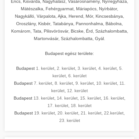
Encs, Kisvárda, Nagyhalász, Vásárosnamény, Nyíregyháza,
Mátészalka, Fehérgyarmat, Máriapócs, Nyírbátor,
Nagykálló, Várpalota, Ajka, Herend, Mór, Kincsesbánya,
Oroszlány, Kisbér, Tatabánya, Pannonhalma, Bábolna,
Komárom, Tata, Pilisvörösvár, Bicske, Érd, Százhalombatta,
Martonvásár, Százhalombatta, Gyál.
Budapest egész területe:
Budapest
1. kerület
,
2. kerület
,
3. kerület
,
4. kerület
,
5.
kerület
,
6. kerület
Budapest
7. kerület
,
8. kerület
,
9. kerület
,
10. kerület
,
11.
kerület
,
12. kerület
Budapest
13. kerület
,
14. kerület
,
15. kerület
,
16. kerület
,
17. kerület
,
18. kerület
Budapest
19. kerület
,
20. kerület
,
21. kerület
,
22.kerület
,
23. kerület