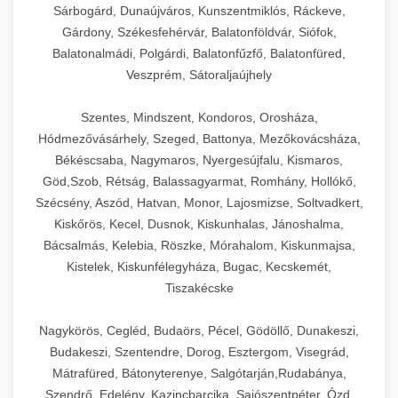
Sárbogárd, Dunaújváros, Kunszentmiklós, Ráckeve,
Gárdony, Székesfehérvár, Balatonföldvár, Siófok,
Balatonalmádi, Polgárdi, Balatonfűzfő, Balatonfüred,
Veszprém, Sátoraljaújhely
Szentes, Mindszent, Kondoros, Orosháza,
Hódmezővásárhely, Szeged, Battonya, Mezőkovácsháza,
Békéscsaba, Nagymaros, Nyergesújfalu, Kismaros,
Göd,Szob, Rétság, Balassagyarmat, Romhány, Hollókő,
Szécsény, Aszód, Hatvan, Monor, Lajosmizse, Soltvadkert,
Kiskőrös, Kecel, Dusnok, Kiskunhalas, Jánoshalma,
Bácsalmás, Kelebia, Röszke, Mórahalom, Kiskunmajsa,
Kistelek, Kiskunfélegyháza, Bugac, Kecskemét,
Tiszakécske
Nagykörös, Cegléd, Budaörs, Pécel, Gödöllő, Dunakeszi,
Budakeszi, Szentendre, Dorog, Esztergom, Visegrád,
Mátrafüred, Bátonyterenye, Salgótarján,Rudabánya,
Szendrő, Edelény, Kazincbarcika, Sajószentpéter, Ózd,