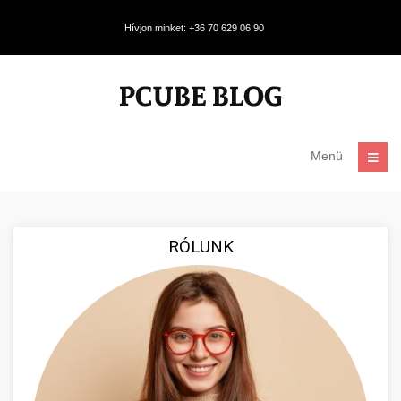
Hívjon minket: +36 70 629 06 90
Menü
RÓLUNK