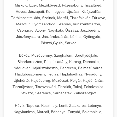
Miskolc, Eger, Mezőkövesd, Füzesabony, Tiszafüred,
Heves, Jászapáti, Kunhegyes, Újszász, Kisújszállás,
Törökszentmiklós, Szolnok, Martfű, Tiszaföldvár, Túrkeve,
Mezőtúr, Gyomaendrőd, Szarvas, Kunszentmárton,
Csongrád, Abony, Nagykáta, Újszász, Jászberény,
Jászfényszaru, Jászárokszállás, Lőrinci, Gyöngyös,
Pásztó,Gyula, Sarkad
Békés, Mezőberény, Szeghalom, Berettyóújfalu,
Biharkeresztes, Püspökladány, Karcag, Derecske,
Nádudvar, Hajdúszoboszló, Debrecen, Balmazújváros,
Hajdúböszörmény, Téglás, Hajdúhadház, Nyíradony,
Újfehértó, Hajdúdorog, Mezőcsát, Polgár, Hajdúnánás,
Tiszaújváros, Tiszavasvári, Tiszalök, Tokaj, Felsőzsolca,
Szikszó, Szerencs, Sárospatak, Zalaszentgrót
Hévíz, Tapolca, Keszthely, Lenti, Zalakaros, Letenye,
Nagykanizsa, Marcali, Böhönye, Fonyód, Balatonlelle,