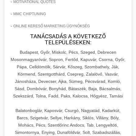
-
MOTIVATIONAL QUOTES
-
MMC CHIPTUNING
-
ONLINE KERESŐ MARKETING ÜGYNÖKSÉG
TANÁCSADÁS A KÖVETKEZŐ
TELEPÜLÉSEKEN:
Budapest, Győr, Miskolc, Pécs, Szeged, Debrecen
Mosonmagyaróvár, Sopron, Fertőd, Kapuvár, Csorna, Győr,
Pápa, Celldömölk, Sárvár, Kőszeg, Szombathely, Ják,
Körmend, Szentgotthárd, Csepreg, Zalalövő, Vasvár,
Jánosháza, Devecser, Ajka, Sümeg, Pécsvárad, Komló,
Sásd, Dombóvár, Bonyhád, Bátaszék, Baja, Bácsalmás,
Szekszárd, Tolna, Fadd, Paks, Kalocsa, Hőgyész, Tamási
Balatonboglár, Kaposvár, Csurgó, Nagyatád, Kadarkút,
Barcs, Szigetvár, Sellye, Harkány, Siklós, Villány, Bóly,
Mohács, Pécs, Szentlőrinc Andocs, Tab, Lengyeltóti,
Simontornya, Enying, Dunaföldvár, Solt, Szabadszállás,