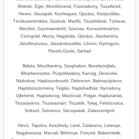
Miskolc, Eger, Mezőkövesd, Füzesabony, Tiszafüred,
Heves, Jászapáti, Kunhegyes, Újszász, Kisújszállás,
Törökszentmiklós, Szolnok, Martfű, Tiszaföldvár, Túrkeve,
Mezőtúr, Gyomaendrőd, Szarvas, Kunszentmárton,
Csongrád, Abony, Nagykáta, Újszász, Jászberény,
Jászfényszaru, Jászárokszállás, Lőrinci, Gyöngyös,
Pásztó,Gyula, Sarkad
Békés, Mezőberény, Szeghalom, Berettyóújfalu,
Biharkeresztes, Püspökladány, Karcag, Derecske,
Nádudvar, Hajdúszoboszló, Debrecen, Balmazújváros,
Hajdúböszörmény, Téglás, Hajdúhadház, Nyíradony,
Újfehértó, Hajdúdorog, Mezőcsát, Polgár, Hajdúnánás,
Tiszaújváros, Tiszavasvári, Tiszalök, Tokaj, Felsőzsolca,
Szikszó, Szerencs, Sárospatak, Zalaszentgrót
Hévíz, Tapolca, Keszthely, Lenti, Zalakaros, Letenye,
Nagykanizsa, Marcali, Böhönye, Fonyód, Balatonlelle,