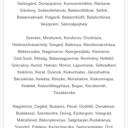
Sárbogárd, Dunaújváros, Kunszentmiklós, Ráckeve,
Gárdony, Székesfehérvár, Balatonföldvár, Siófok,
Balatonalmádi, Polgárdi, Balatonfűzfő, Balatonfüred,
Veszprém, Sátoraljaújhely
Szentes, Mindszent, Kondoros, Orosháza,
Hódmezővásárhely, Szeged, Battonya, Mezőkovácsháza,
Békéscsaba, Nagymaros, Nyergesújfalu, Kismaros,
Göd,Szob, Rétság, Balassagyarmat, Romhány, Hollókő,
Szécsény, Aszód, Hatvan, Monor, Lajosmizse, Soltvadkert,
Kiskőrös, Kecel, Dusnok, Kiskunhalas, Jánoshalma,
Bácsalmás, Kelebia, Röszke, Mórahalom, Kiskunmajsa,
Kistelek, Kiskunfélegyháza, Bugac, Kecskemét,
Tiszakécske
Nagykörös, Cegléd, Budaörs, Pécel, Gödöllő, Dunakeszi,
Budakeszi, Szentendre, Dorog, Esztergom, Visegrád,
Mátrafüred, Bátonyterenye, Salgótarján,Rudabánya,
Szendrő, Edelény, Kazincbarcika, Sajószentpéter, Ózd,