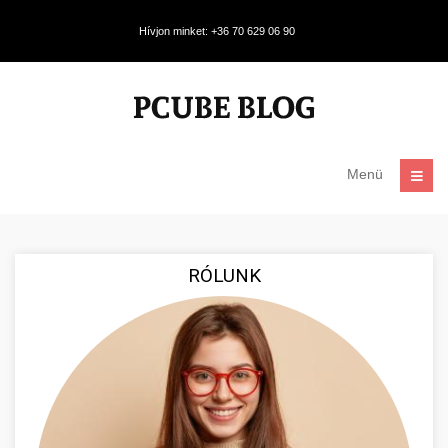
Hívjon minket: +36 70 629 06 90
Menü
RÓLUNK