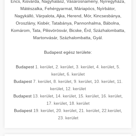
Encs, Kisvárda, Nagyhalász, Vásárosnamény, Nyíregyháza,
Mátészalka, Fehérgyarmat, Máriapócs, Nyírbátor,
Nagykálló, Várpalota, Ajka, Herend, Mór, Kincsesbánya,
Oroszlány, Kisbér, Tatabánya, Pannonhalma, Bábolna,
Komárom, Tata, Pilisvörösvár, Bicske, Érd, Százhalombatta,
Martonvásár, Százhalombatta, Gyál.
Budapest egész területe:
Budapest
1. kerület
,
2. kerület
,
3. kerület
,
4. kerület
,
5.
kerület
,
6. kerület
Budapest
7. kerület
,
8. kerület
,
9. kerület
,
10. kerület
,
11.
kerület
,
12. kerület
Budapest
13. kerület
,
14. kerület
,
15. kerület
,
16. kerület
,
17. kerület
,
18. kerület
Budapest
19. kerület
,
20. kerület
,
21. kerület
,
22.kerület
,
23. kerület