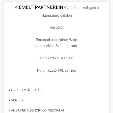
KIEMELT PARTNEREINK:
prémium kollagén a
Nutrinature oldalon
Vérvétel
Personal seo trainer Wien
zsírleszívás Széptest.com
arcplasztika Széptest
Kárpittisztító Kölcsönzés
-
CNC FORGÁCSOLÁS
-
VERSEK
-
AMEAMED ÜZEMORVOSI VIZSGÁLAT