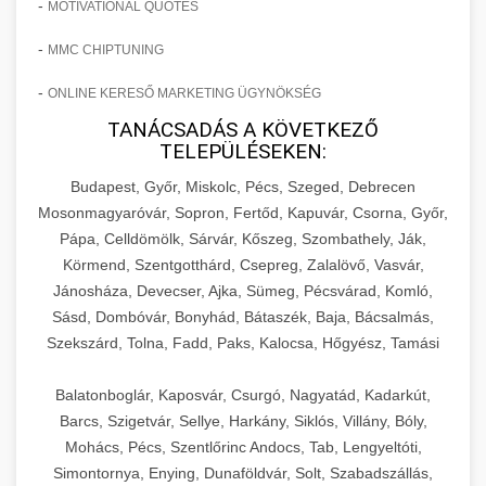
-
MOTIVATIONAL QUOTES
-
MMC CHIPTUNING
-
ONLINE KERESŐ MARKETING ÜGYNÖKSÉG
TANÁCSADÁS A KÖVETKEZŐ
TELEPÜLÉSEKEN:
Budapest, Győr, Miskolc, Pécs, Szeged, Debrecen
Mosonmagyaróvár, Sopron, Fertőd, Kapuvár, Csorna, Győr,
Pápa, Celldömölk, Sárvár, Kőszeg, Szombathely, Ják,
Körmend, Szentgotthárd, Csepreg, Zalalövő, Vasvár,
Jánosháza, Devecser, Ajka, Sümeg, Pécsvárad, Komló,
Sásd, Dombóvár, Bonyhád, Bátaszék, Baja, Bácsalmás,
Szekszárd, Tolna, Fadd, Paks, Kalocsa, Hőgyész, Tamási
Balatonboglár, Kaposvár, Csurgó, Nagyatád, Kadarkút,
Barcs, Szigetvár, Sellye, Harkány, Siklós, Villány, Bóly,
Mohács, Pécs, Szentlőrinc Andocs, Tab, Lengyeltóti,
Simontornya, Enying, Dunaföldvár, Solt, Szabadszállás,