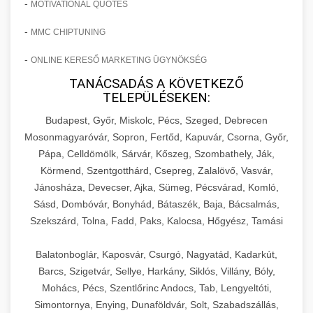
-
MOTIVATIONAL QUOTES
-
MMC CHIPTUNING
-
ONLINE KERESŐ MARKETING ÜGYNÖKSÉG
TANÁCSADÁS A KÖVETKEZŐ
TELEPÜLÉSEKEN:
Budapest, Győr, Miskolc, Pécs, Szeged, Debrecen
Mosonmagyaróvár, Sopron, Fertőd, Kapuvár, Csorna, Győr,
Pápa, Celldömölk, Sárvár, Kőszeg, Szombathely, Ják,
Körmend, Szentgotthárd, Csepreg, Zalalövő, Vasvár,
Jánosháza, Devecser, Ajka, Sümeg, Pécsvárad, Komló,
Sásd, Dombóvár, Bonyhád, Bátaszék, Baja, Bácsalmás,
Szekszárd, Tolna, Fadd, Paks, Kalocsa, Hőgyész, Tamási
Balatonboglár, Kaposvár, Csurgó, Nagyatád, Kadarkút,
Barcs, Szigetvár, Sellye, Harkány, Siklós, Villány, Bóly,
Mohács, Pécs, Szentlőrinc Andocs, Tab, Lengyeltóti,
Simontornya, Enying, Dunaföldvár, Solt, Szabadszállás,