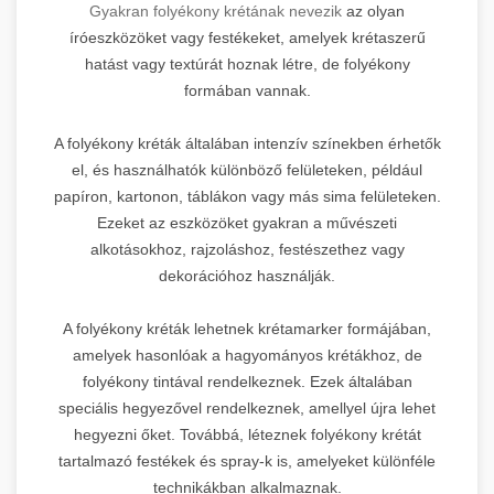
Gyakran folyékony krétának nevezik
az olyan
íróeszközöket vagy festékeket, amelyek krétaszerű
hatást vagy textúrát hoznak létre, de folyékony
formában vannak.
A folyékony kréták általában intenzív színekben érhetők
el, és használhatók különböző felületeken, például
papíron, kartonon, táblákon vagy más sima felületeken.
Ezeket az eszközöket gyakran a művészeti
alkotásokhoz, rajzoláshoz, festészethez vagy
dekorációhoz használják.
A folyékony kréták lehetnek krétamarker formájában,
amelyek hasonlóak a hagyományos krétákhoz, de
folyékony tintával rendelkeznek. Ezek általában
speciális hegyezővel rendelkeznek, amellyel újra lehet
hegyezni őket. Továbbá, léteznek folyékony krétát
tartalmazó festékek és spray-k is, amelyeket különféle
technikákban alkalmaznak.