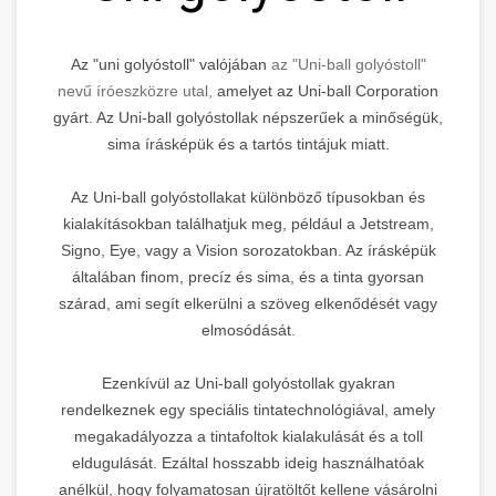
Az "uni golyóstoll" valójában
az "Uni-ball golyóstoll"
nevű íróeszközre utal,
amelyet az Uni-ball Corporation
gyárt. Az Uni-ball golyóstollak népszerűek a minőségük,
sima írásképük és a tartós tintájuk miatt.
Az Uni-ball golyóstollakat különböző típusokban és
kialakításokban találhatjuk meg, például a Jetstream,
Signo, Eye, vagy a Vision sorozatokban. Az írásképük
általában finom, precíz és sima, és a tinta gyorsan
szárad, ami segít elkerülni a szöveg elkenődését vagy
elmosódását.
Ezenkívül az Uni-ball golyóstollak gyakran
rendelkeznek egy speciális tintatechnológiával, amely
megakadályozza a tintafoltok kialakulását és a toll
eldugulását. Ezáltal hosszabb ideig használhatóak
anélkül, hogy folyamatosan újratöltőt kellene vásárolni