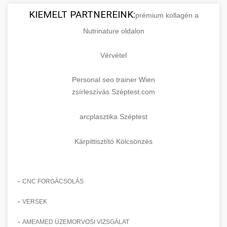
KIEMELT PARTNEREINK:
prémium kollagén a
Nutrinature oldalon
Vérvétel
Personal seo trainer Wien
zsírleszívás Széptest.com
arcplasztika Széptest
Kárpittisztító Kölcsönzés
-
CNC FORGÁCSOLÁS
-
VERSEK
-
AMEAMED ÜZEMORVOSI VIZSGÁLAT