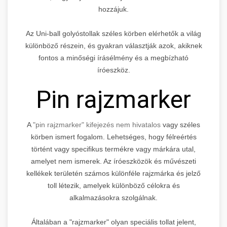
hozzájuk.
Az Uni-ball golyóstollak széles körben elérhetők a világ
különböző részein, és gyakran választják azok, akiknek
fontos a minőségi írásélmény és a megbízható
íróeszköz.
Pin rajzmarker
A
"pin rajzmarker" kifejezés nem hivatalos
vagy széles
körben ismert fogalom. Lehetséges, hogy félreértés
történt vagy specifikus termékre vagy márkára utal,
amelyet nem ismerek. Az íróeszközök és művészeti
kellékek területén számos különféle rajzmárka és jelző
toll létezik, amelyek különböző célokra és
alkalmazásokra szolgálnak.
Általában a "rajzmarker" olyan speciális tollat jelent,