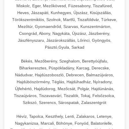
Miskolc, Eger, Mezőkövesd, Füzesabony, Tiszafüred,
Heves, Jászapáti, Kunhegyes, Újszász, Kisújszállás,
Törökszentmiklós, Szolnok, Martfű, Tiszaföldvár, Túrkeve,
Mezőtúr, Gyomaendrőd, Szarvas, Kunszentmárton,
Csongrád, Abony, Nagykáta, Újszász, Jászberény,
Jászfényszaru, Jászárokszállás, Lőrinci, Gyöngyös,
Pásztó,Gyula, Sarkad
Békés, Mezőberény, Szeghalom, Berettyóújfalu,
Biharkeresztes, Püspökladány, Karcag, Derecske,
Nádudvar, Hajdúszoboszló, Debrecen, Balmazújváros,
Hajdúböszörmény, Téglás, Hajdúhadház, Nyíradony,
Újfehértó, Hajdúdorog, Mezőcsát, Polgár, Hajdúnánás,
Tiszaújváros, Tiszavasvári, Tiszalök, Tokaj, Felsőzsolca,
Szikszó, Szerencs, Sárospatak, Zalaszentgrót
Hévíz, Tapolca, Keszthely, Lenti, Zalakaros, Letenye,
Nagykanizsa, Marcali, Böhönye, Fonyód, Balatonlelle,