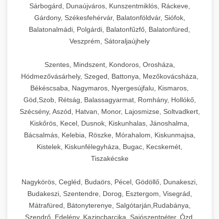
Sárbogárd, Dunaújváros, Kunszentmiklós, Ráckeve,
Gárdony, Székesfehérvár, Balatonföldvár, Siófok,
Balatonalmádi, Polgárdi, Balatonfűzfő, Balatonfüred,
Veszprém, Sátoraljaújhely
Szentes, Mindszent, Kondoros, Orosháza,
Hódmezővásárhely, Szeged, Battonya, Mezőkovácsháza,
Békéscsaba, Nagymaros, Nyergesújfalu, Kismaros,
Göd,Szob, Rétság, Balassagyarmat, Romhány, Hollókő,
Szécsény, Aszód, Hatvan, Monor, Lajosmizse, Soltvadkert,
Kiskőrös, Kecel, Dusnok, Kiskunhalas, Jánoshalma,
Bácsalmás, Kelebia, Röszke, Mórahalom, Kiskunmajsa,
Kistelek, Kiskunfélegyháza, Bugac, Kecskemét,
Tiszakécske
Nagykörös, Cegléd, Budaörs, Pécel, Gödöllő, Dunakeszi,
Budakeszi, Szentendre, Dorog, Esztergom, Visegrád,
Mátrafüred, Bátonyterenye, Salgótarján,Rudabánya,
Szendrő, Edelény, Kazincbarcika, Sajószentpéter, Ózd,