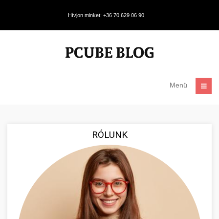
Hívjon minket: +36 70 629 06 90
Menü
RÓLUNK