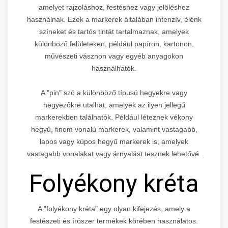
amelyet rajzoláshoz, festéshez vagy jelöléshez
használnak. Ezek a markerek általában intenzív, élénk
színeket és tartós tintát tartalmaznak, amelyek
különböző felületeken, például papíron, kartonon,
művészeti vásznon vagy egyéb anyagokon
használhatók.
A "pin" szó a különböző típusú hegyekre vagy
hegyezőkre utalhat, amelyek az ilyen jellegű
markerekben találhatók. Például léteznek vékony
hegyű, finom vonalú markerek, valamint vastagabb,
lapos vagy kúpos hegyű markerek is, amelyek
vastagabb vonalakat vagy árnyalást tesznek lehetővé.
Folyékony kréta
A "folyékony kréta" egy olyan kifejezés, amely a
festészeti és írószer termékek körében használatos.