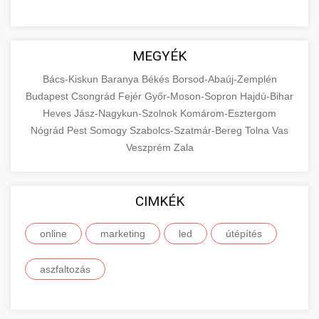
MEGYÉK
Bács-Kiskun
Baranya
Békés
Borsod-Abaúj-Zemplén
Budapest
Csongrád
Fejér
Győr-Moson-Sopron
Hajdú-Bihar
Heves
Jász-Nagykun-Szolnok
Komárom-Esztergom
Nógrád
Pest
Somogy
Szabolcs-Szatmár-Bereg
Tolna
Vas
Veszprém
Zala
CIMKÉK
online
marketing
led
útépítés
aszfaltozás