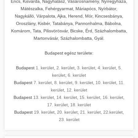
Encs, Kisvárda, Nagyhalász, Vásárosnamény, Nyíregyháza,
Mátészalka, Fehérgyarmat, Máriapócs, Nyírbátor,
Nagykálló, Várpalota, Ajka, Herend, Mór, Kincsesbánya,
Oroszlány, Kisbér, Tatabánya, Pannonhalma, Bábolna,
Komárom, Tata, Pilisvörösvár, Bicske, Érd, Százhalombatta,
Martonvásár, Százhalombatta, Gyál.
Budapest egész területe:
Budapest
1. kerület
,
2. kerület
,
3. kerület
,
4. kerület
,
5.
kerület
,
6. kerület
Budapest
7. kerület
,
8. kerület
,
9. kerület
,
10. kerület
,
11.
kerület
,
12. kerület
Budapest
13. kerület
,
14. kerület
,
15. kerület
,
16. kerület
,
17. kerület
,
18. kerület
Budapest
19. kerület
,
20. kerület
,
21. kerület
,
22.kerület
,
23. kerület