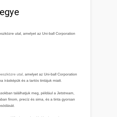
egye
óeszközre utal, amelyet az Uni-ball Corporation
róeszközre utal,
amelyet az Uni-ball Corporation
a írásképük és a tartós tintájuk miatt.
ásokban találhatjuk meg, például a Jetstream,
ában finom, precíz és sima, és a tinta gyorsan
osódását.