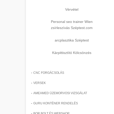
Vérvétel
Personal seo trainer Wien
zsírleszívás Széptest.com
arcplasztika Széptest
Kárpittisztító Kölcsönzés
-
CNC FORGÁCSOLÁS
-
VERSEK
-
AMEAMED ÜZEMORVOSI VIZSGÁLAT
-
GURU KONTÉNER RENDELÉS
-
BOR BOLT ÉS WEBSHOP