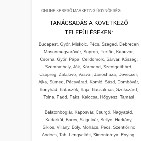
-
ONLINE KERESŐ MARKETING ÜGYNÖKSÉG
TANÁCSADÁS A KÖVETKEZŐ
TELEPÜLÉSEKEN:
Budapest, Győr, Miskolc, Pécs, Szeged, Debrecen
Mosonmagyaróvár, Sopron, Fertőd, Kapuvár,
Csorna, Győr, Pápa, Celldömölk, Sárvár, Kőszeg,
Szombathely, Ják, Körmend, Szentgotthárd,
Csepreg, Zalalövő, Vasvár, Jánosháza, Devecser,
Ajka, Sümeg, Pécsvárad, Komló, Sásd, Dombóvár,
Bonyhád, Bátaszék, Baja, Bácsalmás, Szekszárd,
Tolna, Fadd, Paks, Kalocsa, Hőgyész, Tamási
Balatonboglár, Kaposvár, Csurgó, Nagyatád,
Kadarkút, Barcs, Szigetvár, Sellye, Harkány,
Siklós, Villány, Bóly, Mohács, Pécs, Szentlőrinc
Andocs, Tab, Lengyeltóti, Simontornya, Enying,