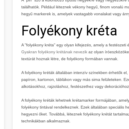
találhatók. Például léteznek vékony hegyű, finom vonalú m
hegyű markerek is, amelyek vastagabb vonalakat vagy árny
Folyékony kréta
A "folyékony kréta" egy olyan kifejezés, amely a festészet
Gyakran folyékony krétának nevezik
az olyan íróeszközöket
textúrát hoznak létre, de folyékony formában vannak.
A folyékony kréták általában intenzív színekben érhetők el
papíron, kartonon, táblákon vagy más sima felületeken. E
alkotásokhoz, rajzoláshoz, festészethez vagy dekorációhoz
A folyékony kréták lehetnek krétamarker formájában, ame
folyékony tintával rendelkeznek. Ezek általában speciális h
hegyezni őket. Továbbá, léteznek folyékony krétát tartalma
technikákban alkalmaznak.