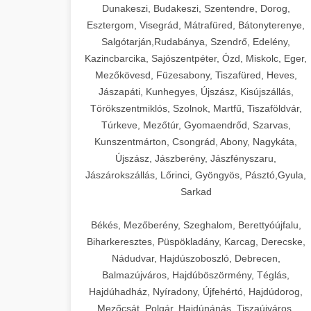
Dunakeszi, Budakeszi, Szentendre, Dorog,
Esztergom, Visegrád, Mátrafüred, Bátonyterenye,
Salgótarján,Rudabánya, Szendrő, Edelény,
Kazincbarcika, Sajószentpéter, Ózd, Miskolc, Eger,
Mezőkövesd, Füzesabony, Tiszafüred, Heves,
Jászapáti, Kunhegyes, Újszász, Kisújszállás,
Törökszentmiklós, Szolnok, Martfű, Tiszaföldvár,
Túrkeve, Mezőtúr, Gyomaendrőd, Szarvas,
Kunszentmárton, Csongrád, Abony, Nagykáta,
Újszász, Jászberény, Jászfényszaru,
Jászárokszállás, Lőrinci, Gyöngyös, Pásztó,Gyula,
Sarkad
Békés, Mezőberény, Szeghalom, Berettyóújfalu,
Biharkeresztes, Püspökladány, Karcag, Derecske,
Nádudvar, Hajdúszoboszló, Debrecen,
Balmazújváros, Hajdúböszörmény, Téglás,
Hajdúhadház, Nyíradony, Újfehértó, Hajdúdorog,
Mezőcsát, Polgár, Hajdúnánás, Tiszaújváros,