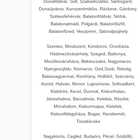
Dunaföldvár, Solt, Szabadszállás, Sárbogárd,
Dunaújváros, Kunszentmiklós, Ráckeve, Gárdony,
Székesfehérvár, Balatonföldvár, Siófok,
Balatonalmádi, Polgárdi, Balatonfűzfő,
Balatonfüred, Veszprém, Sátoraljaújhely
Szentes, Mindszent, Kondoros, Orosháza,
Hódmezővásárhely, Szeged, Battonya,
Mezőkovácsháza, Békéscsaba, Nagymaros,
Nyergesújfalu, Kismaros, Göd,Szob, Rétság,
Balassagyarmat, Romhány, Hollókő, Szécsény,
Aszód, Hatvan, Monor, Lajosmizse, Soltvadkert,
Kiskőrös, Kecel, Dusnok, Kiskunhalas,
Jánoshalma, Bácsalmás, Kelebia, Röszke,
Mórahalom, Kiskunmajsa, Kistelek,
Kiskunfélegyháza, Bugac, Kecskemét,
Tiszakécske
Nagykörös, Cegléd, Budaörs, Pécel, Gödöllő,