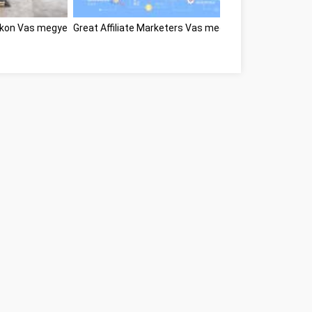
fokon Vas megye
Great Affiliate Marketers Vas megye
A Led szalag v