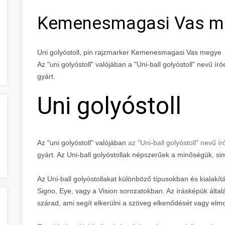
Kemenesmagasi Vas m
Uni golyóstoll, pin rajzmarker Kemenesmagasi Vas megye
Az "uni golyóstoll" valójában a "Uni-ball golyóstoll" nevű ír
gyárt.
Uni golyóstoll
Az "uni golyóstoll" valójában
az "Uni-ball golyóstoll" nevű í
gyárt. Az Uni-ball golyóstollak népszerűek a minőségük, sim
Az Uni-ball golyóstollakat különböző típusokban és kialakít
Signo, Eye, vagy a Vision sorozatokban. Az írásképük által
szárad, ami segít elkerülni a szöveg elkenődését vagy elm