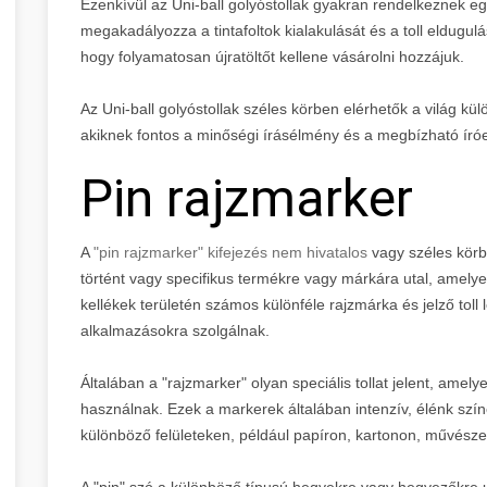
Ezenkívül az Uni-ball golyóstollak gyakran rendelkeznek egy
megakadályozza a tintafoltok kialakulását és a toll eldugul
hogy folyamatosan újratöltőt kellene vásárolni hozzájuk.
Az Uni-ball golyóstollak széles körben elérhetők a világ kü
akiknek fontos a minőségi írásélmény és a megbízható író
Pin rajzmarker
A
"pin rajzmarker" kifejezés nem hivatalos
vagy széles körb
történt vagy specifikus termékre vagy márkára utal, amely
kellékek területén számos különféle rajzmárka és jelző toll
alkalmazásokra szolgálnak.
Általában a "rajzmarker" olyan speciális tollat jelent, amely
használnak. Ezek a markerek általában intenzív, élénk szín
különböző felületeken, például papíron, kartonon, művész
A "pin" szó a különböző típusú hegyekre vagy hegyezőkre u