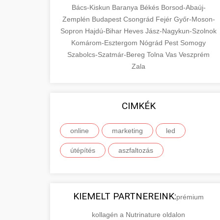
Bács-Kiskun
Baranya
Békés
Borsod-Abaúj-
Zemplén
Budapest
Csongrád
Fejér
Győr-Moson-
Sopron
Hajdú-Bihar
Heves
Jász-Nagykun-Szolnok
Komárom-Esztergom
Nógrád
Pest
Somogy
Szabolcs-Szatmár-Bereg
Tolna
Vas
Veszprém
Zala
CIMKÉK
online
marketing
led
útépítés
aszfaltozás
KIEMELT PARTNEREINK:
prémium
kollagén a Nutrinature oldalon