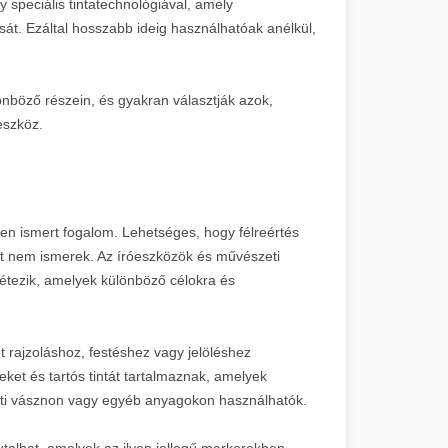
 speciális tintatechnológiával, amely
ását. Ezáltal hosszabb ideig használhatóak anélkül,
lönböző részein, és gyakran választják azok,
eszköz.
en ismert fogalom. Lehetséges, hogy félreértés
et nem ismerek. Az íróeszközök és művészeti
 létezik, amelyek különböző célokra és
et rajzoláshoz, festéshez vagy jelöléshez
eket és tartós tintát tartalmaznak, amelyek
eti vásznon vagy egyéb anyagokon használhatók.
talhat, amelyek az ilyen jellegű markerekben