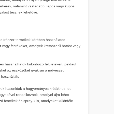
arkerek, valamint vastagabb, lapos vagy kúpos
alást tesznek lehetővé.
i és írószer termékek körében használatos.
 vagy festékeket, amelyek krétaszerű hatást vagy
, és használhatók különböző felületeken, például
zeket az eszközöket gyakran a művészeti
 használják.
lyek hasonlóak a hagyományos krétákhoz, de
egyezővel rendelkeznek, amellyel újra lehet
zó festékek és spray-k is, amelyeket különféle