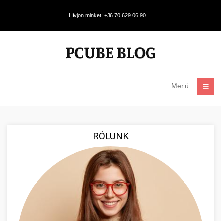
Hívjon minket: +36 70 629 06 90
Menü
RÓLUNK