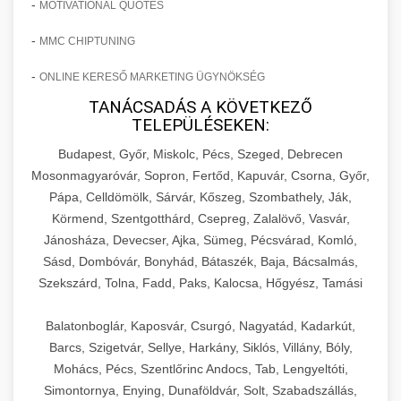
-
MOTIVATIONAL QUOTES
-
MMC CHIPTUNING
-
ONLINE KERESŐ MARKETING ÜGYNÖKSÉG
TANÁCSADÁS A KÖVETKEZŐ
TELEPÜLÉSEKEN:
Budapest, Győr, Miskolc, Pécs, Szeged, Debrecen
Mosonmagyaróvár, Sopron, Fertőd, Kapuvár, Csorna, Győr,
Pápa, Celldömölk, Sárvár, Kőszeg, Szombathely, Ják,
Körmend, Szentgotthárd, Csepreg, Zalalövő, Vasvár,
Jánosháza, Devecser, Ajka, Sümeg, Pécsvárad, Komló,
Sásd, Dombóvár, Bonyhád, Bátaszék, Baja, Bácsalmás,
Szekszárd, Tolna, Fadd, Paks, Kalocsa, Hőgyész, Tamási
Balatonboglár, Kaposvár, Csurgó, Nagyatád, Kadarkút,
Barcs, Szigetvár, Sellye, Harkány, Siklós, Villány, Bóly,
Mohács, Pécs, Szentlőrinc Andocs, Tab, Lengyeltóti,
Simontornya, Enying, Dunaföldvár, Solt, Szabadszállás,