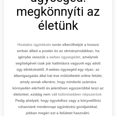
megkönnyíti az
életünk
Hivatalos ügyintézés
során elkerülhetjük a hosszú
sorban állást a postán és az okmányirodákban, ha
igénybe vesszük
a webes ügysegédet,
amelynek
segítségével csak pár kattintásra vagyunk egy adott
ügy elintézésétõl. A webes ügysegéd egy olyan, az
államigazgatás által hat éve mûködtetett online felület,
amely annak ellenére, hogy mindenki számára
könnyedén elérhetõ és jelentõsen egyszerûbbé teszi az
életünket, ezidáig nem
vált különösebben népszerûvé.
Pedig ahelyett, hogy ügyvédhez vagy a könyvelõhöz
rohannánk mindennapi ügyintézési gondjainkkal,
jobban megéri ezt a felületet használni.