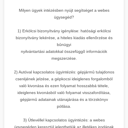
Milyen ügyek intézésben nyújt segítséget a webes
ügysegéd?
1) Erkölcsi bizonyítvány igénylése: hatósági erkölcsi
bizonyítvány lekérése, a hiteles kiadás ellenõrzése és
bûnügyi
nyilvántartási adatokkal összefüggõ információk
megszerzése.
2) Autóval kapcsolatos ügyintézés: gépjármû tulajdonos
cseréjének jelzése, a gépkocsi ideiglenes forgalomból
való kivonása és ezen folyamat hosszabbá tétele,
ideiglenes kivonásból való folyamat visszafordítása,
gépjármû adatainak utánajárása és a törzskönyv
pótlása.
3) Útlevéllel kapcsolatos ügyintézés: a webes
ügysegéden keresztül jelenthetjük az illetékes irodának