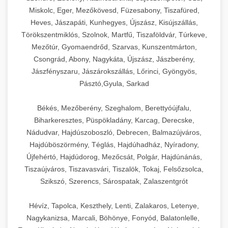
Miskolc, Eger, Mezőkövesd, Füzesabony, Tiszafüred,
Heves, Jászapáti, Kunhegyes, Újszász, Kisújszállás,
Törökszentmiklós, Szolnok, Martfű, Tiszaföldvár, Túrkeve,
Mezőtúr, Gyomaendrőd, Szarvas, Kunszentmárton,
Csongrád, Abony, Nagykáta, Újszász, Jászberény,
Jászfényszaru, Jászárokszállás, Lőrinci, Gyöngyös,
Pásztó,Gyula, Sarkad
Békés, Mezőberény, Szeghalom, Berettyóújfalu,
Biharkeresztes, Püspökladány, Karcag, Derecske,
Nádudvar, Hajdúszoboszló, Debrecen, Balmazújváros,
Hajdúböszörmény, Téglás, Hajdúhadház, Nyíradony,
Újfehértó, Hajdúdorog, Mezőcsát, Polgár, Hajdúnánás,
Tiszaújváros, Tiszavasvári, Tiszalök, Tokaj, Felsőzsolca,
Szikszó, Szerencs, Sárospatak, Zalaszentgrót
Hévíz, Tapolca, Keszthely, Lenti, Zalakaros, Letenye,
Nagykanizsa, Marcali, Böhönye, Fonyód, Balatonlelle,