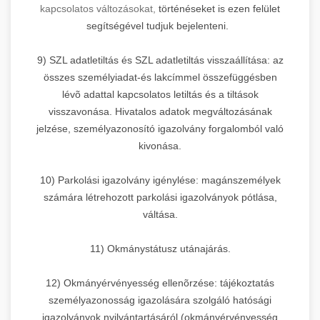
kapcsolatos változásokat,
történéseket is ezen felület
segítségével tudjuk bejelenteni.
9) SZL adatletiltás és SZL adatletiltás visszaállítása: az
összes személyiadat-és lakcímmel összefüggésben
lévõ adattal kapcsolatos letiltás és a tiltások
visszavonása. Hivatalos adatok megváltozásának
jelzése, személyazonosító igazolvány forgalomból való
kivonása.
10) Parkolási igazolvány igénylése: magánszemélyek
számára létrehozott parkolási igazolványok pótlása,
váltása.
11) Okmánystátusz utánajárás.
12) Okmányérvényesség ellenõrzése: tájékoztatás
személyazonosság igazolására szolgáló hatósági
igazolványok nyilvántartásáról (okmányérvényesség