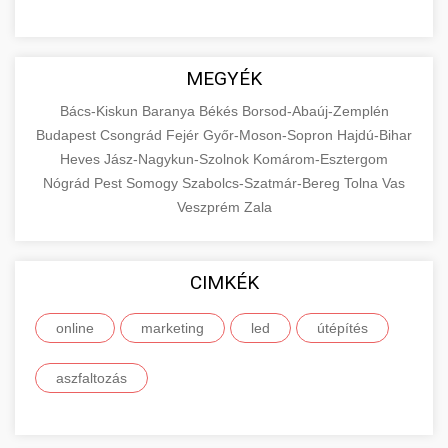
MEGYÉK
Bács-Kiskun
Baranya
Békés
Borsod-Abaúj-Zemplén
Budapest
Csongrád
Fejér
Győr-Moson-Sopron
Hajdú-Bihar
Heves
Jász-Nagykun-Szolnok
Komárom-Esztergom
Nógrád
Pest
Somogy
Szabolcs-Szatmár-Bereg
Tolna
Vas
Veszprém
Zala
CIMKÉK
online
marketing
led
útépítés
aszfaltozás