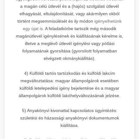
a magán célú útlevél és a (hajós) szolgálati útlevél
elhagyását, eltulajdonítását, vagy akármilyen okból
történt megsemmisülését és ily módon
igényelhetünk
egy újat is.
A feladatkörbe tartozik még második
magánútlevél igénylésének és kiállításának kérelme is,
illetve a meglévõ útlevél igénylési vagy pótlási
folyamatának gyorsítása (gyorsított folyamatban
elvégzett okmánykiállítás).
4) Külföldi tartós tartózkodás és külföldi lakcím
megváltoztatása: magyar állampolgárok esetében
külföldi letelepedési igény bejelentése és a magyar
állampolgárok külföldi lakóhelyváltozásának jelzése.
5) Anyakönyvi kivonattal kapcsolatos ügyintézés:
születési és házassági anyakönyvi dokumentumok
kiállítása.