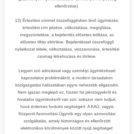
ellenõrzése).
13) Értesítési címmel összefüggésben lévõ ügyintézés:
értesítési cím jelzése, változtatása, megújítása,
megszüntetése, a bejelentés elõzetes letiltása, az
elõzetes tiltás eltörlése. Bejelentéssel összefüggõ
nyilatkozat tétele, változtatása, visszavonása, értesítési
csomag létrehozása és törlése.
Legyen szó adózással vagy személyi ügyintézéssel
kapcsolatos problémákról, a modern társadalom
közigazgatási hálózatában egyre nehezebb eligazodni.
Nem igazán meglepõ ez, hiszen ha pénzügyekrõl és
hivatalos ügyintézésrõl van szó, sokszor nem tudjuk,
hová érdemes fordulni segítségért. A KAÜ, vagyis
Központi Azonosítási Ügynök egy olyan azonosítási
szolgáltatás, amely biztonságos és ellenõrzött
elektronikus körülmények között nyújt segítséget: