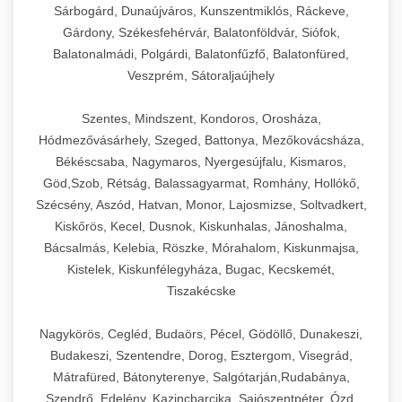
Sárbogárd, Dunaújváros, Kunszentmiklós, Ráckeve,
Gárdony, Székesfehérvár, Balatonföldvár, Siófok,
Balatonalmádi, Polgárdi, Balatonfűzfő, Balatonfüred,
Veszprém, Sátoraljaújhely
Szentes, Mindszent, Kondoros, Orosháza,
Hódmezővásárhely, Szeged, Battonya, Mezőkovácsháza,
Békéscsaba, Nagymaros, Nyergesújfalu, Kismaros,
Göd,Szob, Rétság, Balassagyarmat, Romhány, Hollókő,
Szécsény, Aszód, Hatvan, Monor, Lajosmizse, Soltvadkert,
Kiskőrös, Kecel, Dusnok, Kiskunhalas, Jánoshalma,
Bácsalmás, Kelebia, Röszke, Mórahalom, Kiskunmajsa,
Kistelek, Kiskunfélegyháza, Bugac, Kecskemét,
Tiszakécske
Nagykörös, Cegléd, Budaörs, Pécel, Gödöllő, Dunakeszi,
Budakeszi, Szentendre, Dorog, Esztergom, Visegrád,
Mátrafüred, Bátonyterenye, Salgótarján,Rudabánya,
Szendrő, Edelény, Kazincbarcika, Sajószentpéter, Ózd,