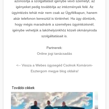
azonosítja a szolgáltatást igénybe vevõ személyt, az
igényeket pedig továbbítja az intézmények felé. Az
ügyintézés tehát már nem csak az Ügyfélkapun, hanem
akár telefonon keresztül is történhet. Ha úgy döntünk,
hogy mégis maradnánk a személyes ügyintézésnél,
igénybe vehetjük a lakóhelyünkhöz közeli okmányiroda
szolgáltatásait is.
Partnerek:
Online jogi tanácsadás
<-- Vissza a Webes ügysegéd Csolnok Komárom-
Esztergom megye blog oldalra!
További cikkek