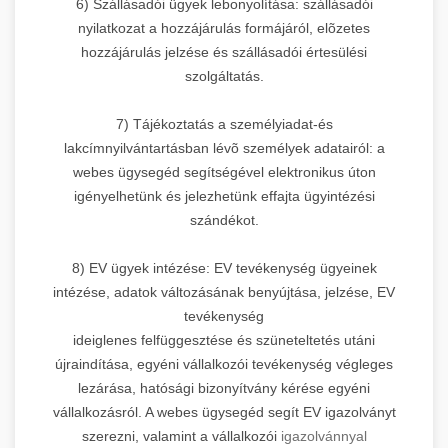
6) Szállásadói ügyek lebonyolítása: szállásadói
nyilatkozat a hozzájárulás formájáról, elõzetes
hozzájárulás jelzése és szállásadói értesülési
szolgáltatás.
7) Tájékoztatás a személyiadat-és
lakcímnyilvántartásban lévõ személyek adatairól: a
webes ügysegéd segítségével elektronikus úton
igényelhetünk és jelezhetünk effajta ügyintézési
szándékot.
8) EV ügyek intézése: EV tevékenység ügyeinek
intézése, adatok változásának benyújtása, jelzése, EV
tevékenység
ideiglenes felfüggesztése és szüneteltetés utáni
újraindítása, egyéni vállalkozói tevékenység végleges
lezárása, hatósági bizonyítvány kérése egyéni
vállalkozásról. A webes ügysegéd segít EV igazolványt
szerezni, valamint a vállalkozói
igazolvánnyal