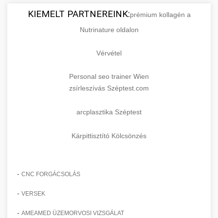
KIEMELT PARTNEREINK:
prémium kollagén a
Nutrinature oldalon
Vérvétel
Personal seo trainer Wien
zsírleszívás Széptest.com
arcplasztika Széptest
Kárpittisztító Kölcsönzés
-
CNC FORGÁCSOLÁS
-
VERSEK
-
AMEAMED ÜZEMORVOSI VIZSGÁLAT