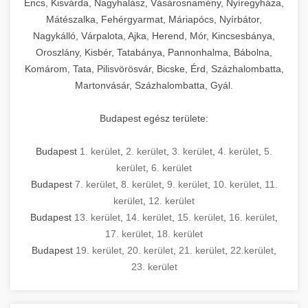
Encs, Kisvárda, Nagyhalász, Vásárosnamény, Nyíregyháza,
Mátészalka, Fehérgyarmat, Máriapócs, Nyírbátor,
Nagykálló, Várpalota, Ajka, Herend, Mór, Kincsesbánya,
Oroszlány, Kisbér, Tatabánya, Pannonhalma, Bábolna,
Komárom, Tata, Pilisvörösvár, Bicske, Érd, Százhalombatta,
Martonvásár, Százhalombatta, Gyál.
Budapest egész területe:
Budapest
1. kerület
,
2. kerület
,
3. kerület
,
4. kerület
,
5.
kerület
,
6. kerület
Budapest
7. kerület
,
8. kerület
,
9. kerület
,
10. kerület
,
11.
kerület
,
12. kerület
Budapest
13. kerület
,
14. kerület
,
15. kerület
,
16. kerület
,
17. kerület
,
18. kerület
Budapest
19. kerület
,
20. kerület
,
21. kerület
,
22.kerület
,
23. kerület