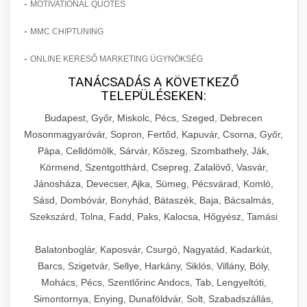
-
MOTIVATIONAL QUOTES
-
MMC CHIPTUNING
-
ONLINE KERESŐ MARKETING ÜGYNÖKSÉG
TANÁCSADÁS A KÖVETKEZŐ
TELEPÜLÉSEKEN:
Budapest, Győr, Miskolc, Pécs, Szeged, Debrecen
Mosonmagyaróvár, Sopron, Fertőd, Kapuvár, Csorna, Győr,
Pápa, Celldömölk, Sárvár, Kőszeg, Szombathely, Ják,
Körmend, Szentgotthárd, Csepreg, Zalalövő, Vasvár,
Jánosháza, Devecser, Ajka, Sümeg, Pécsvárad, Komló,
Sásd, Dombóvár, Bonyhád, Bátaszék, Baja, Bácsalmás,
Szekszárd, Tolna, Fadd, Paks, Kalocsa, Hőgyész, Tamási
Balatonboglár, Kaposvár, Csurgó, Nagyatád, Kadarkút,
Barcs, Szigetvár, Sellye, Harkány, Siklós, Villány, Bóly,
Mohács, Pécs, Szentlőrinc Andocs, Tab, Lengyeltóti,
Simontornya, Enying, Dunaföldvár, Solt, Szabadszállás,