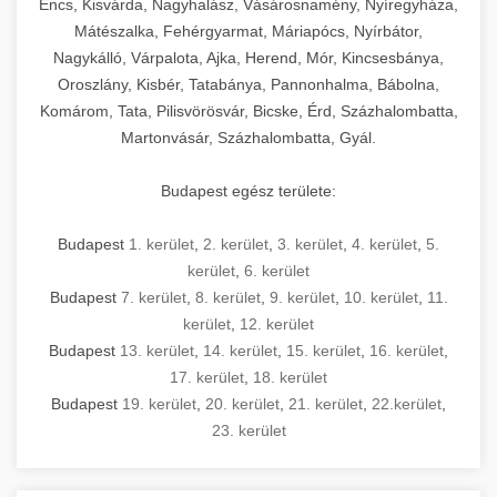
Encs, Kisvárda, Nagyhalász, Vásárosnamény, Nyíregyháza,
Mátészalka, Fehérgyarmat, Máriapócs, Nyírbátor,
Nagykálló, Várpalota, Ajka, Herend, Mór, Kincsesbánya,
Oroszlány, Kisbér, Tatabánya, Pannonhalma, Bábolna,
Komárom, Tata, Pilisvörösvár, Bicske, Érd, Százhalombatta,
Martonvásár, Százhalombatta, Gyál.
Budapest egész területe:
Budapest
1. kerület
,
2. kerület
,
3. kerület
,
4. kerület
,
5.
kerület
,
6. kerület
Budapest
7. kerület
,
8. kerület
,
9. kerület
,
10. kerület
,
11.
kerület
,
12. kerület
Budapest
13. kerület
,
14. kerület
,
15. kerület
,
16. kerület
,
17. kerület
,
18. kerület
Budapest
19. kerület
,
20. kerület
,
21. kerület
,
22.kerület
,
23. kerület