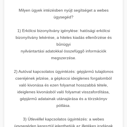
Milyen ügyek intézésben nyújt segítséget a webes
ügysegéd?
1) Erkölcsi bizonyítvány igénylése: hatósági erkölcsi
bizonyítvány lekérése, a hiteles kiadás ellenõrzése és
bûnügyi
nyilvántartási adatokkal összefüggõ információk
megszerzése.
2) Autóval kapcsolatos ügyintézés: gépjármû tulajdonos
cseréjének jelzése, a gépkocsi ideiglenes forgalomból
való kivonása és ezen folyamat hosszabbá tétele,
ideiglenes kivonásból való folyamat visszafordítása,
gépjármû adatainak utánajárása és a törzskönyv
pótlása.
3) Útlevéllel kapcsolatos ügyintézés: a webes
ügysegéden keresztül jelenthetjük az illetékes irodának