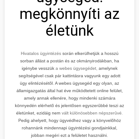
megkönnyíti az
életünk
Hivatalos ügyintézés
során elkerülhetjük a hosszú
sorban állást a postán és az okmányirodákban, ha
igénybe vesszük
a webes ügysegédet,
amelynek
segítségével csak pár kattintásra vagyunk egy adott
ügy elintézésétõl. A webes ügysegéd egy olyan, az
államigazgatás által hat éve mûködtetett online felület,
amely annak ellenére, hogy mindenki számára
könnyedén elérhetõ és jelentõsen egyszerûbbé teszi az
életünket, ezidáig nem
vált különösebben népszerûvé.
Pedig ahelyett, hogy ügyvédhez vagy a könyvelõhöz
rohannánk mindennapi ügyintézési gondjainkkal,
jobban megéri ezt a felületet használni.