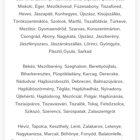
Miskolc, Eger, Mezőkövesd, Füzesabony, Tiszafüred,
Heves, Jászapáti, Kunhegyes, Újszász, Kisújszállás,
Törökszentmiklós, Szolnok, Martfű, Tiszaföldvár, Túrkeve,
Mezőtúr, Gyomaendrőd, Szarvas, Kunszentmárton,
Csongrád, Abony, Nagykáta, Újszász, Jászberény,
Jászfényszaru, Jászárokszállás, Lőrinci, Gyöngyös,
Pásztó,Gyula, Sarkad
Békés, Mezőberény, Szeghalom, Berettyóújfalu,
Biharkeresztes, Püspökladány, Karcag, Derecske,
Nádudvar, Hajdúszoboszló, Debrecen, Balmazújváros,
Hajdúböszörmény, Téglás, Hajdúhadház, Nyíradony,
Újfehértó, Hajdúdorog, Mezőcsát, Polgár, Hajdúnánás,
Tiszaújváros, Tiszavasvári, Tiszalök, Tokaj, Felsőzsolca,
Szikszó, Szerencs, Sárospatak, Zalaszentgrót
Hévíz, Tapolca, Keszthely, Lenti, Zalakaros, Letenye,
Nagykanizsa, Marcali, Böhönye, Fonyód, Balatonlelle,