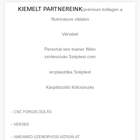
KIEMELT PARTNEREINK:
prémium kollagén a
Nutrinature oldalon
Vérvétel
Personal seo trainer Wien
zsírleszívás Széptest.com
arcplasztika Széptest
Kárpittisztító Kölcsönzés
-
CNC FORGÁCSOLÁS
-
VERSEK
-
AMEAMED ÜZEMORVOSI VIZSGÁLAT