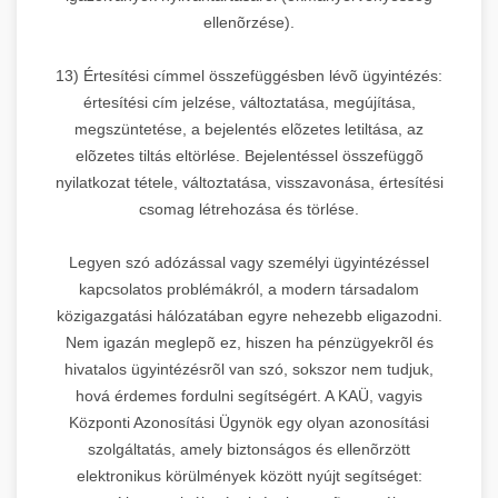
ellenõrzése).
13) Értesítési címmel összefüggésben lévõ ügyintézés:
értesítési cím jelzése, változtatása, megújítása,
megszüntetése, a bejelentés elõzetes letiltása, az
elõzetes tiltás eltörlése. Bejelentéssel összefüggõ
nyilatkozat tétele, változtatása, visszavonása, értesítési
csomag létrehozása és törlése.
Legyen szó adózással vagy személyi ügyintézéssel
kapcsolatos problémákról, a modern társadalom
közigazgatási hálózatában egyre nehezebb eligazodni.
Nem igazán meglepõ ez, hiszen ha pénzügyekrõl és
hivatalos ügyintézésrõl van szó, sokszor nem tudjuk,
hová érdemes fordulni segítségért. A KAÜ, vagyis
Központi Azonosítási Ügynök egy olyan azonosítási
szolgáltatás, amely biztonságos és ellenõrzött
elektronikus körülmények között nyújt segítséget: