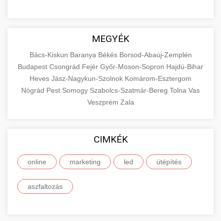
MEGYÉK
Bács-Kiskun
Baranya
Békés
Borsod-Abaúj-Zemplén
Budapest
Csongrád
Fejér
Győr-Moson-Sopron
Hajdú-Bihar
Heves
Jász-Nagykun-Szolnok
Komárom-Esztergom
Nógrád
Pest
Somogy
Szabolcs-Szatmár-Bereg
Tolna
Vas
Veszprém
Zala
CIMKÉK
online
marketing
led
útépítés
aszfaltozás