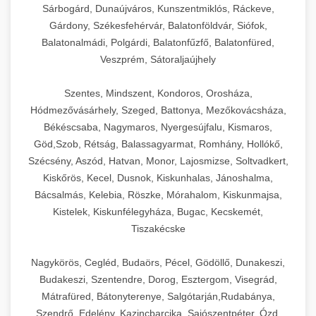
Sárbogárd, Dunaújváros, Kunszentmiklós, Ráckeve,
Gárdony, Székesfehérvár, Balatonföldvár, Siófok,
Balatonalmádi, Polgárdi, Balatonfűzfő, Balatonfüred,
Veszprém, Sátoraljaújhely
Szentes, Mindszent, Kondoros, Orosháza,
Hódmezővásárhely, Szeged, Battonya, Mezőkovácsháza,
Békéscsaba, Nagymaros, Nyergesújfalu, Kismaros,
Göd,Szob, Rétság, Balassagyarmat, Romhány, Hollókő,
Szécsény, Aszód, Hatvan, Monor, Lajosmizse, Soltvadkert,
Kiskőrös, Kecel, Dusnok, Kiskunhalas, Jánoshalma,
Bácsalmás, Kelebia, Röszke, Mórahalom, Kiskunmajsa,
Kistelek, Kiskunfélegyháza, Bugac, Kecskemét,
Tiszakécske
Nagykörös, Cegléd, Budaörs, Pécel, Gödöllő, Dunakeszi,
Budakeszi, Szentendre, Dorog, Esztergom, Visegrád,
Mátrafüred, Bátonyterenye, Salgótarján,Rudabánya,
Szendrő, Edelény, Kazincbarcika, Sajószentpéter, Ózd,