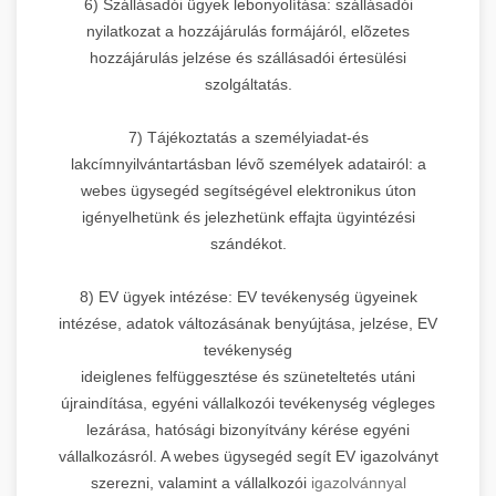
6) Szállásadói ügyek lebonyolítása: szállásadói
nyilatkozat a hozzájárulás formájáról, elõzetes
hozzájárulás jelzése és szállásadói értesülési
szolgáltatás.
7) Tájékoztatás a személyiadat-és
lakcímnyilvántartásban lévõ személyek adatairól: a
webes ügysegéd segítségével elektronikus úton
igényelhetünk és jelezhetünk effajta ügyintézési
szándékot.
8) EV ügyek intézése: EV tevékenység ügyeinek
intézése, adatok változásának benyújtása, jelzése, EV
tevékenység
ideiglenes felfüggesztése és szüneteltetés utáni
újraindítása, egyéni vállalkozói tevékenység végleges
lezárása, hatósági bizonyítvány kérése egyéni
vállalkozásról. A webes ügysegéd segít EV igazolványt
szerezni, valamint a vállalkozói
igazolvánnyal