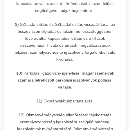
kapcsolatos változásokat,
történéseket is ezen felület
segítségével tudjuk bejelenteni.
9) SZL adatletiltás és SZL adatletiltás visszaállítása: az
összes személyiadat-és lakcímmel összefüggésben
lévõ adattal kapcsolatos letiltás és a tiltások
visszavonása. Hivatalos adatok megváltozásának
jelzése, személyazonosító igazolvány forgalomból való
kivonása.
10) Parkolási igazolvány igénylése: magánszemélyek
számára létrehozott parkolási igazolványok pótlása,
váltása.
11) Okmánystátusz utánajárás.
12) Okmányérvényesség ellenõrzése: tájékoztatás
személyazonosság igazolására szolgáló hatósági
igazolványok nyilvántartásáról (okmányérvényesség