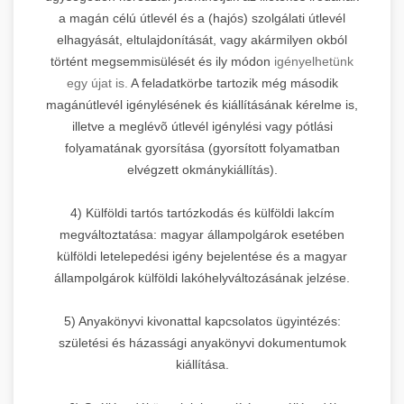
a magán célú útlevél és a (hajós) szolgálati útlevél
elhagyását, eltulajdonítását, vagy akármilyen okból
történt megsemmisülését és ily módon
igényelhetünk
egy újat is.
A feladatkörbe tartozik még második
magánútlevél igénylésének és kiállításának kérelme is,
illetve a meglévõ útlevél igénylési vagy pótlási
folyamatának gyorsítása (gyorsított folyamatban
elvégzett okmánykiállítás).
4) Külföldi tartós tartózkodás és külföldi lakcím
megváltoztatása: magyar állampolgárok esetében
külföldi letelepedési igény bejelentése és a magyar
állampolgárok külföldi lakóhelyváltozásának jelzése.
5) Anyakönyvi kivonattal kapcsolatos ügyintézés:
születési és házassági anyakönyvi dokumentumok
kiállítása.