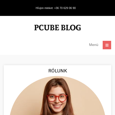
Hívjon minket: +36 70 629 06 90
Menü
RÓLUNK