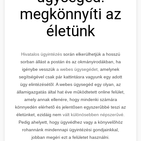
megkönnyíti az
életünk
Hivatalos ügyintézés
során elkerülhetjük a hosszú
sorban állást a postán és az okmányirodákban, ha
igénybe vesszük
a webes ügysegédet,
amelynek
segítségével csak pár kattintásra vagyunk egy adott
ügy elintézésétõl. A webes ügysegéd egy olyan, az
államigazgatás által hat éve mûködtetett online felület,
amely annak ellenére, hogy mindenki számára
könnyedén elérhetõ és jelentõsen egyszerûbbé teszi az
életünket, ezidáig nem
vált különösebben népszerûvé.
Pedig ahelyett, hogy ügyvédhez vagy a könyvelõhöz
rohannánk mindennapi ügyintézési gondjainkkal,
jobban megéri ezt a felületet használni.