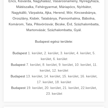
Encs, Kisvárda, Nagyhalász, Vásárosnamény, Nyíregyháza,
Mátészalka, Fehérgyarmat, Máriapócs, Nyírbátor,
Nagykálló, Várpalota, Ajka, Herend, Mór, Kincsesbánya,
Oroszlány, Kisbér, Tatabánya, Pannonhalma, Bábolna,
Komárom, Tata, Pilisvörösvár, Bicske, Érd, Százhalombatta,
Martonvásár, Százhalombatta, Gyál.
Budapest egész területe:
Budapest
1. kerület
,
2. kerület
,
3. kerület
,
4. kerület
,
5.
kerület
,
6. kerület
Budapest
7. kerület
,
8. kerület
,
9. kerület
,
10. kerület
,
11.
kerület
,
12. kerület
Budapest
13. kerület
,
14. kerület
,
15. kerület
,
16. kerület
,
17. kerület
,
18. kerület
Budapest
19. kerület
,
20. kerület
,
21. kerület
,
22.kerület
,
23. kerület