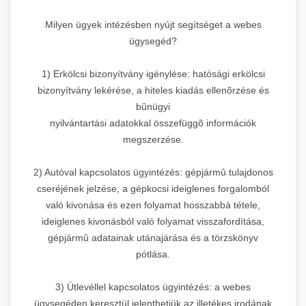
Milyen ügyek intézésben nyújt segítséget a webes
ügysegéd?
1) Erkölcsi bizonyítvány igénylése: hatósági erkölcsi
bizonyítvány lekérése, a hiteles kiadás ellenõrzése és
bûnügyi
nyilvántartási adatokkal összefüggõ információk
megszerzése.
2) Autóval kapcsolatos ügyintézés: gépjármû tulajdonos
cseréjének jelzése, a gépkocsi ideiglenes forgalomból
való kivonása és ezen folyamat hosszabbá tétele,
ideiglenes kivonásból való folyamat visszafordítása,
gépjármû adatainak utánajárása és a törzskönyv
pótlása.
3) Útlevéllel kapcsolatos ügyintézés: a webes
ügysegéden keresztül jelenthetjük az illetékes irodának