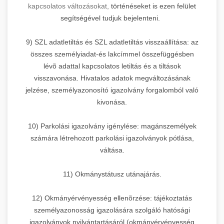
kapcsolatos változásokat,
történéseket is ezen felület
segítségével tudjuk bejelenteni.
9) SZL adatletiltás és SZL adatletiltás visszaállítása: az
összes személyiadat-és lakcímmel összefüggésben
lévõ adattal kapcsolatos letiltás és a tiltások
visszavonása. Hivatalos adatok megváltozásának
jelzése, személyazonosító igazolvány forgalomból való
kivonása.
10) Parkolási igazolvány igénylése: magánszemélyek
számára létrehozott parkolási igazolványok pótlása,
váltása.
11) Okmánystátusz utánajárás.
12) Okmányérvényesség ellenõrzése: tájékoztatás
személyazonosság igazolására szolgáló hatósági
igazolványok nyilvántartásáról (okmányérvényesség