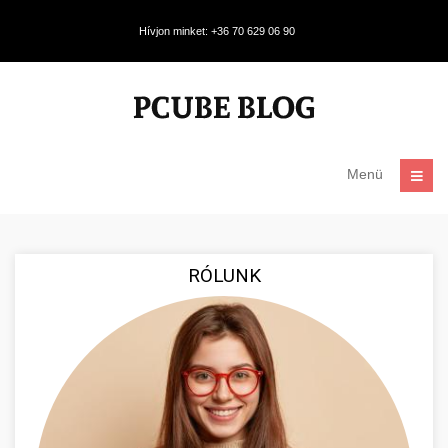
Hívjon minket: +36 70 629 06 90
Menü
RÓLUNK