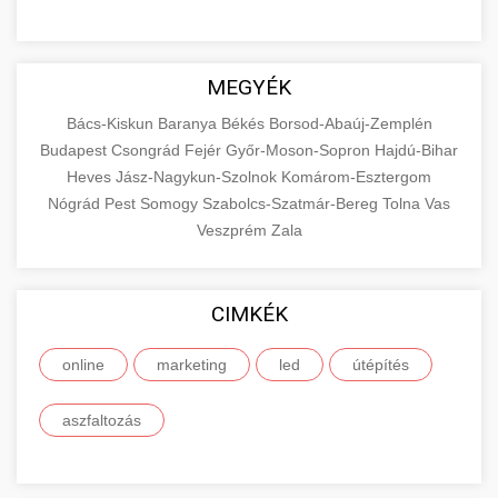
MEGYÉK
Bács-Kiskun
Baranya
Békés
Borsod-Abaúj-Zemplén
Budapest
Csongrád
Fejér
Győr-Moson-Sopron
Hajdú-Bihar
Heves
Jász-Nagykun-Szolnok
Komárom-Esztergom
Nógrád
Pest
Somogy
Szabolcs-Szatmár-Bereg
Tolna
Vas
Veszprém
Zala
CIMKÉK
online
marketing
led
útépítés
aszfaltozás