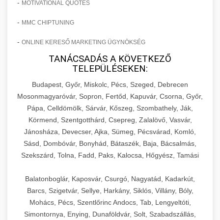
-
MOTIVATIONAL QUOTES
-
MMC CHIPTUNING
-
ONLINE KERESŐ MARKETING ÜGYNÖKSÉG
TANÁCSADÁS A KÖVETKEZŐ
TELEPÜLÉSEKEN:
Budapest, Győr, Miskolc, Pécs, Szeged, Debrecen
Mosonmagyaróvár, Sopron, Fertőd, Kapuvár, Csorna, Győr,
Pápa, Celldömölk, Sárvár, Kőszeg, Szombathely, Ják,
Körmend, Szentgotthárd, Csepreg, Zalalövő, Vasvár,
Jánosháza, Devecser, Ajka, Sümeg, Pécsvárad, Komló,
Sásd, Dombóvár, Bonyhád, Bátaszék, Baja, Bácsalmás,
Szekszárd, Tolna, Fadd, Paks, Kalocsa, Hőgyész, Tamási
Balatonboglár, Kaposvár, Csurgó, Nagyatád, Kadarkút,
Barcs, Szigetvár, Sellye, Harkány, Siklós, Villány, Bóly,
Mohács, Pécs, Szentlőrinc Andocs, Tab, Lengyeltóti,
Simontornya, Enying, Dunaföldvár, Solt, Szabadszállás,