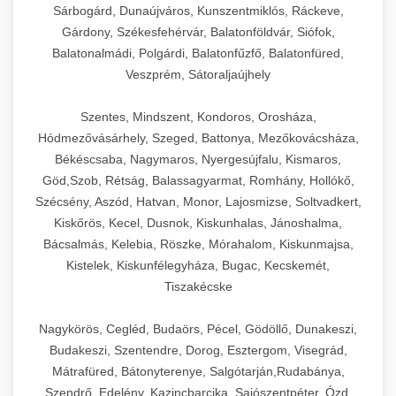
Sárbogárd, Dunaújváros, Kunszentmiklós, Ráckeve,
Gárdony, Székesfehérvár, Balatonföldvár, Siófok,
Balatonalmádi, Polgárdi, Balatonfűzfő, Balatonfüred,
Veszprém, Sátoraljaújhely
Szentes, Mindszent, Kondoros, Orosháza,
Hódmezővásárhely, Szeged, Battonya, Mezőkovácsháza,
Békéscsaba, Nagymaros, Nyergesújfalu, Kismaros,
Göd,Szob, Rétság, Balassagyarmat, Romhány, Hollókő,
Szécsény, Aszód, Hatvan, Monor, Lajosmizse, Soltvadkert,
Kiskőrös, Kecel, Dusnok, Kiskunhalas, Jánoshalma,
Bácsalmás, Kelebia, Röszke, Mórahalom, Kiskunmajsa,
Kistelek, Kiskunfélegyháza, Bugac, Kecskemét,
Tiszakécske
Nagykörös, Cegléd, Budaörs, Pécel, Gödöllő, Dunakeszi,
Budakeszi, Szentendre, Dorog, Esztergom, Visegrád,
Mátrafüred, Bátonyterenye, Salgótarján,Rudabánya,
Szendrő, Edelény, Kazincbarcika, Sajószentpéter, Ózd,