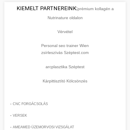
KIEMELT PARTNEREINK:
prémium kollagén a
Nutrinature oldalon
Vérvétel
Personal seo trainer Wien
zsírleszívás Széptest.com
arcplasztika Széptest
Kárpittisztító Kölcsönzés
-
CNC FORGÁCSOLÁS
-
VERSEK
-
AMEAMED ÜZEMORVOSI VIZSGÁLAT