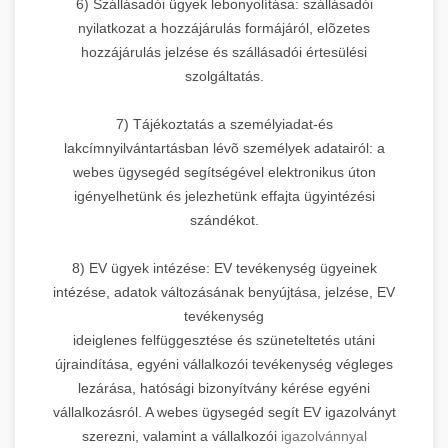
6) Szállásadói ügyek lebonyolítása: szállásadói
nyilatkozat a hozzájárulás formájáról, elõzetes
hozzájárulás jelzése és szállásadói értesülési
szolgáltatás.
7) Tájékoztatás a személyiadat-és
lakcímnyilvántartásban lévõ személyek adatairól: a
webes ügysegéd segítségével elektronikus úton
igényelhetünk és jelezhetünk effajta ügyintézési
szándékot.
8) EV ügyek intézése: EV tevékenység ügyeinek
intézése, adatok változásának benyújtása, jelzése, EV
tevékenység
ideiglenes felfüggesztése és szüneteltetés utáni
újraindítása, egyéni vállalkozói tevékenység végleges
lezárása, hatósági bizonyítvány kérése egyéni
vállalkozásról. A webes ügysegéd segít EV igazolványt
szerezni, valamint a vállalkozói
igazolvánnyal