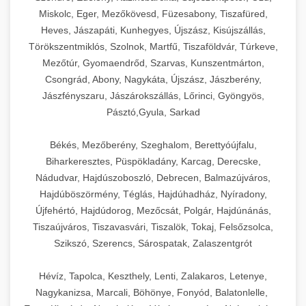
Miskolc, Eger, Mezőkövesd, Füzesabony, Tiszafüred,
Heves, Jászapáti, Kunhegyes, Újszász, Kisújszállás,
Törökszentmiklós, Szolnok, Martfű, Tiszaföldvár, Túrkeve,
Mezőtúr, Gyomaendrőd, Szarvas, Kunszentmárton,
Csongrád, Abony, Nagykáta, Újszász, Jászberény,
Jászfényszaru, Jászárokszállás, Lőrinci, Gyöngyös,
Pásztó,Gyula, Sarkad
Békés, Mezőberény, Szeghalom, Berettyóújfalu,
Biharkeresztes, Püspökladány, Karcag, Derecske,
Nádudvar, Hajdúszoboszló, Debrecen, Balmazújváros,
Hajdúböszörmény, Téglás, Hajdúhadház, Nyíradony,
Újfehértó, Hajdúdorog, Mezőcsát, Polgár, Hajdúnánás,
Tiszaújváros, Tiszavasvári, Tiszalök, Tokaj, Felsőzsolca,
Szikszó, Szerencs, Sárospatak, Zalaszentgrót
Hévíz, Tapolca, Keszthely, Lenti, Zalakaros, Letenye,
Nagykanizsa, Marcali, Böhönye, Fonyód, Balatonlelle,