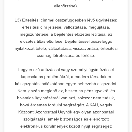
ellenõrzése).
13) Értesítési címmel összefüggésben lévõ ügyintézés:
értesítési cím jelzése, változtatása, megújítása,
megszüntetése, a bejelentés elõzetes letiltása, az
elõzetes tiltás eltörlése. Bejelentéssel összefüggõ
nyilatkozat tétele, változtatása, visszavonása, értesítési
csomag létrehozása és törlése.
Legyen szó adózással vagy személyi ügyintézéssel
kapcsolatos problémákról, a modern társadalom
közigazgatási hálózatában egyre nehezebb eligazodni.
Nem igazán meglepõ ez, hiszen ha pénzügyekrõl és
hivatalos ügyintézésrõl van szó, sokszor nem tudjuk,
hová érdemes fordulni segítségért. A KAÜ, vagyis
Központi Azonosítási Ügynök egy olyan azonosítási
szolgáltatás, amely biztonságos és ellenõrzött
elektronikus körülmények között nyújt segítséget: