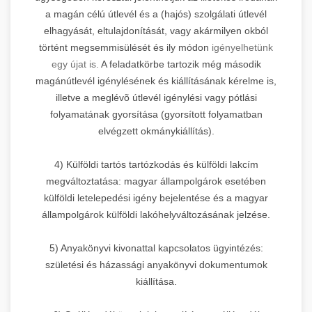
a magán célú útlevél és a (hajós) szolgálati útlevél
elhagyását, eltulajdonítását, vagy akármilyen okból
történt megsemmisülését és ily módon
igényelhetünk
egy újat is.
A feladatkörbe tartozik még második
magánútlevél igénylésének és kiállításának kérelme is,
illetve a meglévõ útlevél igénylési vagy pótlási
folyamatának gyorsítása (gyorsított folyamatban
elvégzett okmánykiállítás).
4) Külföldi tartós tartózkodás és külföldi lakcím
megváltoztatása: magyar állampolgárok esetében
külföldi letelepedési igény bejelentése és a magyar
állampolgárok külföldi lakóhelyváltozásának jelzése.
5) Anyakönyvi kivonattal kapcsolatos ügyintézés:
születési és házassági anyakönyvi dokumentumok
kiállítása.