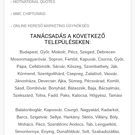
-
MOTIVATIONAL QUOTES
-
MMC CHIPTUNING
-
ONLINE KERESŐ MARKETING ÜGYNÖKSÉG
TANÁCSADÁS A KÖVETKEZŐ
TELEPÜLÉSEKEN:
Budapest, Győr, Miskolc, Pécs, Szeged, Debrecen
Mosonmagyaróvár, Sopron, Fertőd, Kapuvár, Csorna, Győr,
Pápa, Celldömölk, Sárvár, Kőszeg, Szombathely, Ják,
Körmend, Szentgotthárd, Csepreg, Zalalövő, Vasvár,
Jánosháza, Devecser, Ajka, Sümeg, Pécsvárad, Komló,
Sásd, Dombóvár, Bonyhád, Bátaszék, Baja, Bácsalmás,
Szekszárd, Tolna, Fadd, Paks, Kalocsa, Hőgyész, Tamási
Balatonboglár, Kaposvár, Csurgó, Nagyatád, Kadarkút,
Barcs, Szigetvár, Sellye, Harkány, Siklós, Villány, Bóly,
Mohács, Pécs, Szentlőrinc Andocs, Tab, Lengyeltóti,
Simontornya, Enying, Dunaföldvár, Solt, Szabadszállás,