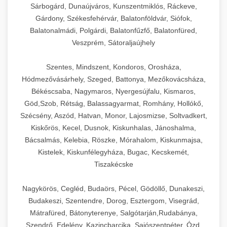
Sárbogárd, Dunaújváros, Kunszentmiklós, Ráckeve,
Gárdony, Székesfehérvár, Balatonföldvár, Siófok,
Balatonalmádi, Polgárdi, Balatonfűzfő, Balatonfüred,
Veszprém, Sátoraljaújhely
Szentes, Mindszent, Kondoros, Orosháza,
Hódmezővásárhely, Szeged, Battonya, Mezőkovácsháza,
Békéscsaba, Nagymaros, Nyergesújfalu, Kismaros,
Göd,Szob, Rétság, Balassagyarmat, Romhány, Hollókő,
Szécsény, Aszód, Hatvan, Monor, Lajosmizse, Soltvadkert,
Kiskőrös, Kecel, Dusnok, Kiskunhalas, Jánoshalma,
Bácsalmás, Kelebia, Röszke, Mórahalom, Kiskunmajsa,
Kistelek, Kiskunfélegyháza, Bugac, Kecskemét,
Tiszakécske
Nagykörös, Cegléd, Budaörs, Pécel, Gödöllő, Dunakeszi,
Budakeszi, Szentendre, Dorog, Esztergom, Visegrád,
Mátrafüred, Bátonyterenye, Salgótarján,Rudabánya,
Szendrő, Edelény, Kazincbarcika, Sajószentpéter, Ózd,