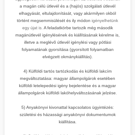
a magán célú útlevél és a (hajós) szolgálati útlevél
elhagyását, eltulajdonítását, vagy akármilyen okból
történt megsemmisülését és ily módon
igényelhetünk
egy újat is.
A feladatkörbe tartozik még második
magánútlevél igénylésének és kiállításának kérelme is,
illetve a meglévõ útlevél igénylési vagy pótlási
folyamatának gyorsítása (gyorsított folyamatban
elvégzett okmánykiállítás).
4) Külföldi tartós tartózkodás és külföldi lakcím
megváltoztatása: magyar állampolgárok esetében
külföldi letelepedési igény bejelentése és a magyar
állampolgárok külföldi lakóhelyváltozásának jelzése.
5) Anyakönyvi kivonattal kapcsolatos ügyintézés:
születési és házassági anyakönyvi dokumentumok
kiállítása.