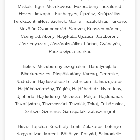
Miskolc, Eger, Mezőkövesd, Füzesabony, Tiszafüred,
Heves, Jászapáti, Kunhegyes, Újszász, Kisújszállás,
Törökszentmiklós, Szolnok, Martfű, Tiszaföldvár, Túrkeve,
Mezőtúr, Gyomaendrőd, Szarvas, Kunszentmárton,
Csongrád, Abony, Nagykáta, Újszász, Jászberény,
Jászfényszaru, Jászárokszállás, Lőrinci, Gyöngyös,
Pásztó,Gyula, Sarkad
Békés, Mezőberény, Szeghalom, Berettyóújfalu,
Biharkeresztes, Püspökladány, Karcag, Derecske,
Nádudvar, Hajdúszoboszló, Debrecen, Balmazújváros,
Hajdúböszörmény, Téglás, Hajdúhadház, Nyíradony,
Újfehértó, Hajdúdorog, Mezőcsát, Polgár, Hajdúnánás,
Tiszaújváros, Tiszavasvári, Tiszalök, Tokaj, Felsőzsolca,
Szikszó, Szerencs, Sárospatak, Zalaszentgrót
Hévíz, Tapolca, Keszthely, Lenti, Zalakaros, Letenye,
Nagykanizsa, Marcali, Böhönye, Fonyód, Balatonlelle,