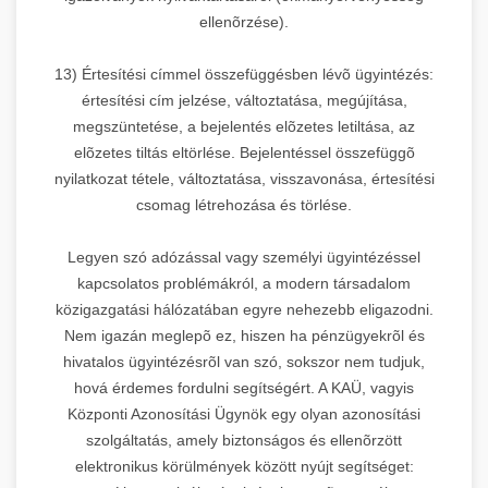
ellenõrzése).
13) Értesítési címmel összefüggésben lévõ ügyintézés:
értesítési cím jelzése, változtatása, megújítása,
megszüntetése, a bejelentés elõzetes letiltása, az
elõzetes tiltás eltörlése. Bejelentéssel összefüggõ
nyilatkozat tétele, változtatása, visszavonása, értesítési
csomag létrehozása és törlése.
Legyen szó adózással vagy személyi ügyintézéssel
kapcsolatos problémákról, a modern társadalom
közigazgatási hálózatában egyre nehezebb eligazodni.
Nem igazán meglepõ ez, hiszen ha pénzügyekrõl és
hivatalos ügyintézésrõl van szó, sokszor nem tudjuk,
hová érdemes fordulni segítségért. A KAÜ, vagyis
Központi Azonosítási Ügynök egy olyan azonosítási
szolgáltatás, amely biztonságos és ellenõrzött
elektronikus körülmények között nyújt segítséget: