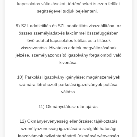
kapcsolatos változásokat,
történéseket is ezen felület
segítségével tudjuk bejelenteni.
9) SZL adatletiltás és SZL adatletiltás visszaállítása: az
összes személyiadat-és lakcímmel összefüggésben
lévõ adattal kapcsolatos letiltás és a tiltások
visszavonása. Hivatalos adatok megváltozásának
jelzése, személyazonosító igazolvány forgalomból való
kivonása.
10) Parkolási igazolvány igénylése: magánszemélyek
számára létrehozott parkolási igazolványok pótlása,
váltása.
11) Okmánystátusz utánajárás.
12) Okmányérvényesség ellenõrzése: tájékoztatás
személyazonosság igazolására szolgáló hatósági
igazolványok nyilvántartásáról (okmányérvényesség