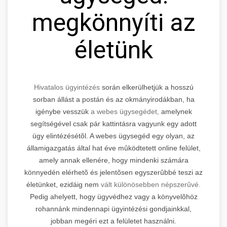
megkönnyíti az
életünk
Hivatalos ügyintézés
során elkerülhetjük a hosszú
sorban állást a postán és az okmányirodákban, ha
igénybe vesszük
a webes ügysegédet,
amelynek
segítségével csak pár kattintásra vagyunk egy adott
ügy elintézésétõl. A webes ügysegéd egy olyan, az
államigazgatás által hat éve mûködtetett online felület,
amely annak ellenére, hogy mindenki számára
könnyedén elérhetõ és jelentõsen egyszerûbbé teszi az
életünket, ezidáig nem
vált különösebben népszerûvé.
Pedig ahelyett, hogy ügyvédhez vagy a könyvelõhöz
rohannánk mindennapi ügyintézési gondjainkkal,
jobban megéri ezt a felületet használni.