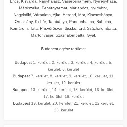
Encs, Kisvárda, Nagyhalász, Vásárosnamény, Nyíregyháza,
Mátészalka, Fehérgyarmat, Máriapócs, Nyírbátor,
Nagykálló, Várpalota, Ajka, Herend, Mór, Kincsesbánya,
Oroszlány, Kisbér, Tatabánya, Pannonhalma, Bábolna,
Komárom, Tata, Pilisvörösvár, Bicske, Érd, Százhalombatta,
Martonvásár, Százhalombatta, Gyál.
Budapest egész területe:
Budapest
1. kerület
,
2. kerület
,
3. kerület
,
4. kerület
,
5.
kerület
,
6. kerület
Budapest
7. kerület
,
8. kerület
,
9. kerület
,
10. kerület
,
11.
kerület
,
12. kerület
Budapest
13. kerület
,
14. kerület
,
15. kerület
,
16. kerület
,
17. kerület
,
18. kerület
Budapest
19. kerület
,
20. kerület
,
21. kerület
,
22.kerület
,
23. kerület