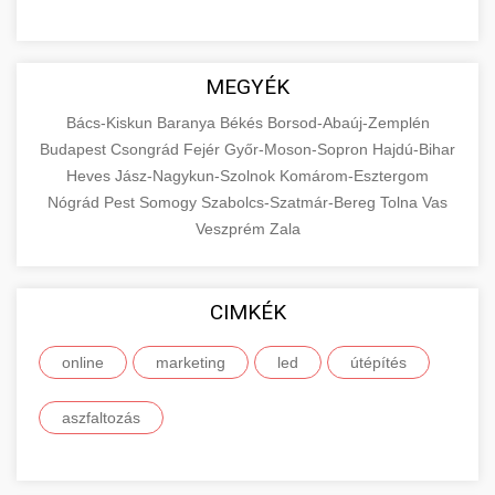
MEGYÉK
Bács-Kiskun
Baranya
Békés
Borsod-Abaúj-Zemplén
Budapest
Csongrád
Fejér
Győr-Moson-Sopron
Hajdú-Bihar
Heves
Jász-Nagykun-Szolnok
Komárom-Esztergom
Nógrád
Pest
Somogy
Szabolcs-Szatmár-Bereg
Tolna
Vas
Veszprém
Zala
CIMKÉK
online
marketing
led
útépítés
aszfaltozás