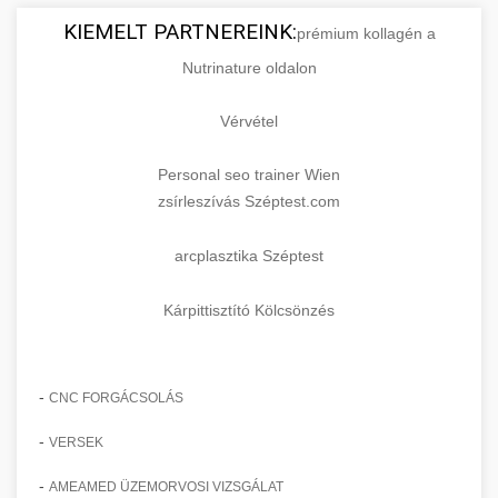
KIEMELT PARTNEREINK:
prémium kollagén a
Nutrinature oldalon
Vérvétel
Personal seo trainer Wien
zsírleszívás Széptest.com
arcplasztika Széptest
Kárpittisztító Kölcsönzés
-
CNC FORGÁCSOLÁS
-
VERSEK
-
AMEAMED ÜZEMORVOSI VIZSGÁLAT