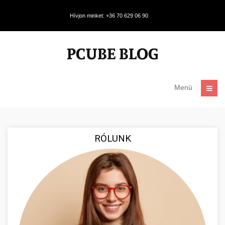
Hívjon minket: +36 70 629 06 90
Menü
RÓLUNK