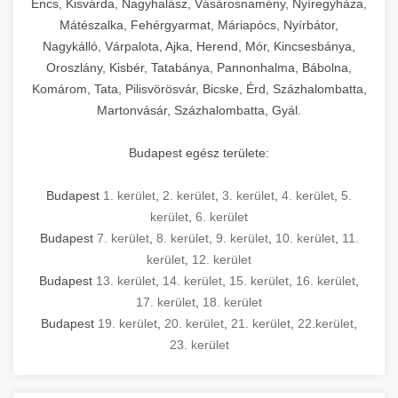
Encs, Kisvárda, Nagyhalász, Vásárosnamény, Nyíregyháza,
Mátészalka, Fehérgyarmat, Máriapócs, Nyírbátor,
Nagykálló, Várpalota, Ajka, Herend, Mór, Kincsesbánya,
Oroszlány, Kisbér, Tatabánya, Pannonhalma, Bábolna,
Komárom, Tata, Pilisvörösvár, Bicske, Érd, Százhalombatta,
Martonvásár, Százhalombatta, Gyál.
Budapest egész területe:
Budapest
1. kerület
,
2. kerület
,
3. kerület
,
4. kerület
,
5.
kerület
,
6. kerület
Budapest
7. kerület
,
8. kerület
,
9. kerület
,
10. kerület
,
11.
kerület
,
12. kerület
Budapest
13. kerület
,
14. kerület
,
15. kerület
,
16. kerület
,
17. kerület
,
18. kerület
Budapest
19. kerület
,
20. kerület
,
21. kerület
,
22.kerület
,
23. kerület