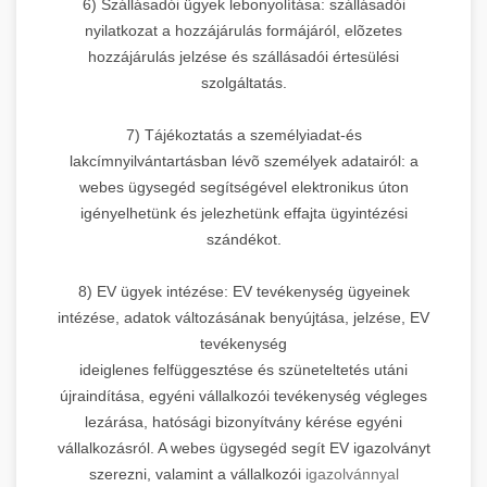
6) Szállásadói ügyek lebonyolítása: szállásadói
nyilatkozat a hozzájárulás formájáról, elõzetes
hozzájárulás jelzése és szállásadói értesülési
szolgáltatás.
7) Tájékoztatás a személyiadat-és
lakcímnyilvántartásban lévõ személyek adatairól: a
webes ügysegéd segítségével elektronikus úton
igényelhetünk és jelezhetünk effajta ügyintézési
szándékot.
8) EV ügyek intézése: EV tevékenység ügyeinek
intézése, adatok változásának benyújtása, jelzése, EV
tevékenység
ideiglenes felfüggesztése és szüneteltetés utáni
újraindítása, egyéni vállalkozói tevékenység végleges
lezárása, hatósági bizonyítvány kérése egyéni
vállalkozásról. A webes ügysegéd segít EV igazolványt
szerezni, valamint a vállalkozói
igazolvánnyal