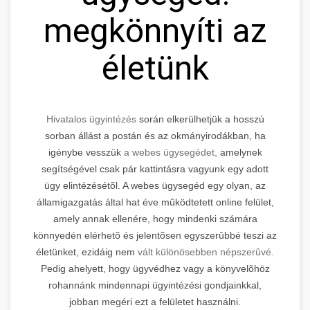
megkönnyíti az
életünk
Hivatalos ügyintézés
során elkerülhetjük a hosszú
sorban állást a postán és az okmányirodákban, ha
igénybe vesszük
a webes ügysegédet,
amelynek
segítségével csak pár kattintásra vagyunk egy adott
ügy elintézésétõl. A webes ügysegéd egy olyan, az
államigazgatás által hat éve mûködtetett online felület,
amely annak ellenére, hogy mindenki számára
könnyedén elérhetõ és jelentõsen egyszerûbbé teszi az
életünket, ezidáig nem
vált különösebben népszerûvé.
Pedig ahelyett, hogy ügyvédhez vagy a könyvelõhöz
rohannánk mindennapi ügyintézési gondjainkkal,
jobban megéri ezt a felületet használni.