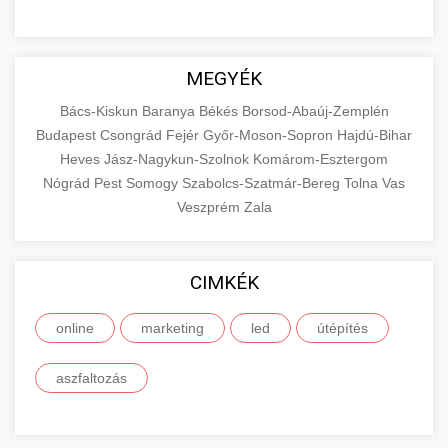
MEGYÉK
Bács-Kiskun
Baranya
Békés
Borsod-Abaúj-Zemplén
Budapest
Csongrád
Fejér
Győr-Moson-Sopron
Hajdú-Bihar
Heves
Jász-Nagykun-Szolnok
Komárom-Esztergom
Nógrád
Pest
Somogy
Szabolcs-Szatmár-Bereg
Tolna
Vas
Veszprém
Zala
CIMKÉK
online
marketing
led
útépítés
aszfaltozás