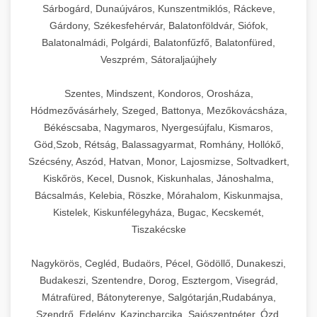
Sárbogárd, Dunaújváros, Kunszentmiklós, Ráckeve,
Gárdony, Székesfehérvár, Balatonföldvár, Siófok,
Balatonalmádi, Polgárdi, Balatonfűzfő, Balatonfüred,
Veszprém, Sátoraljaújhely
Szentes, Mindszent, Kondoros, Orosháza,
Hódmezővásárhely, Szeged, Battonya, Mezőkovácsháza,
Békéscsaba, Nagymaros, Nyergesújfalu, Kismaros,
Göd,Szob, Rétság, Balassagyarmat, Romhány, Hollókő,
Szécsény, Aszód, Hatvan, Monor, Lajosmizse, Soltvadkert,
Kiskőrös, Kecel, Dusnok, Kiskunhalas, Jánoshalma,
Bácsalmás, Kelebia, Röszke, Mórahalom, Kiskunmajsa,
Kistelek, Kiskunfélegyháza, Bugac, Kecskemét,
Tiszakécske
Nagykörös, Cegléd, Budaörs, Pécel, Gödöllő, Dunakeszi,
Budakeszi, Szentendre, Dorog, Esztergom, Visegrád,
Mátrafüred, Bátonyterenye, Salgótarján,Rudabánya,
Szendrő, Edelény, Kazincbarcika, Sajószentpéter, Ózd,