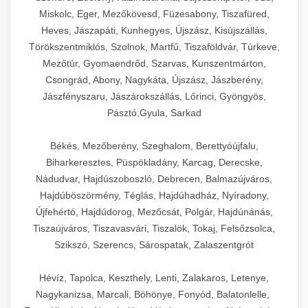
Miskolc, Eger, Mezőkövesd, Füzesabony, Tiszafüred,
Heves, Jászapáti, Kunhegyes, Újszász, Kisújszállás,
Törökszentmiklós, Szolnok, Martfű, Tiszaföldvár, Túrkeve,
Mezőtúr, Gyomaendrőd, Szarvas, Kunszentmárton,
Csongrád, Abony, Nagykáta, Újszász, Jászberény,
Jászfényszaru, Jászárokszállás, Lőrinci, Gyöngyös,
Pásztó,Gyula, Sarkad
Békés, Mezőberény, Szeghalom, Berettyóújfalu,
Biharkeresztes, Püspökladány, Karcag, Derecske,
Nádudvar, Hajdúszoboszló, Debrecen, Balmazújváros,
Hajdúböszörmény, Téglás, Hajdúhadház, Nyíradony,
Újfehértó, Hajdúdorog, Mezőcsát, Polgár, Hajdúnánás,
Tiszaújváros, Tiszavasvári, Tiszalök, Tokaj, Felsőzsolca,
Szikszó, Szerencs, Sárospatak, Zalaszentgrót
Hévíz, Tapolca, Keszthely, Lenti, Zalakaros, Letenye,
Nagykanizsa, Marcali, Böhönye, Fonyód, Balatonlelle,