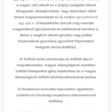
a magán célú útlevél és a (hajós) szolgálati útlevél
elhagyását, eltulajdonítását, vagy akármilyen okból
történt megsemmisülését és ily módon
igényelhetünk
egy újat is.
A feladatkörbe tartozik még második
magánútlevél igénylésének és kiállításának kérelme is,
illetve a meglévõ útlevél igénylési vagy pótlási
folyamatának gyorsítása (gyorsított folyamatban
elvégzett okmánykiállítás).
4) Külföldi tartós tartózkodás és külföldi lakcím
megváltoztatása: magyar állampolgárok esetében
külföldi letelepedési igény bejelentése és a magyar
állampolgárok külföldi lakóhelyváltozásának jelzése.
5) Anyakönyvi kivonattal kapcsolatos ügyintézés:
születési és házassági anyakönyvi dokumentumok
kiállítása.