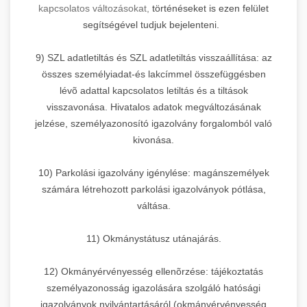
kapcsolatos változásokat,
történéseket is ezen felület
segítségével tudjuk bejelenteni.
9) SZL adatletiltás és SZL adatletiltás visszaállítása: az
összes személyiadat-és lakcímmel összefüggésben
lévõ adattal kapcsolatos letiltás és a tiltások
visszavonása. Hivatalos adatok megváltozásának
jelzése, személyazonosító igazolvány forgalomból való
kivonása.
10) Parkolási igazolvány igénylése: magánszemélyek
számára létrehozott parkolási igazolványok pótlása,
váltása.
11) Okmánystátusz utánajárás.
12) Okmányérvényesség ellenõrzése: tájékoztatás
személyazonosság igazolására szolgáló hatósági
igazolványok nyilvántartásáról (okmányérvényesség