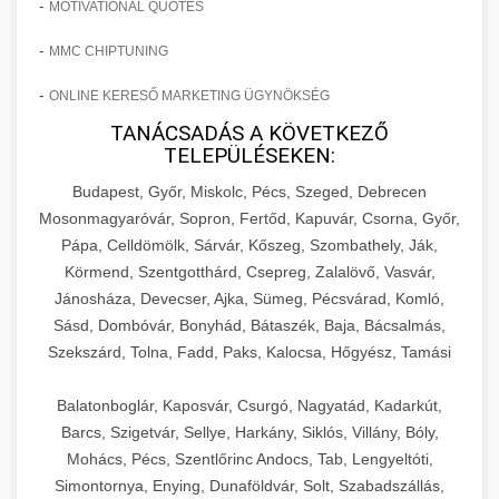
-
MOTIVATIONAL QUOTES
-
MMC CHIPTUNING
-
ONLINE KERESŐ MARKETING ÜGYNÖKSÉG
TANÁCSADÁS A KÖVETKEZŐ
TELEPÜLÉSEKEN:
Budapest, Győr, Miskolc, Pécs, Szeged, Debrecen
Mosonmagyaróvár, Sopron, Fertőd, Kapuvár, Csorna, Győr,
Pápa, Celldömölk, Sárvár, Kőszeg, Szombathely, Ják,
Körmend, Szentgotthárd, Csepreg, Zalalövő, Vasvár,
Jánosháza, Devecser, Ajka, Sümeg, Pécsvárad, Komló,
Sásd, Dombóvár, Bonyhád, Bátaszék, Baja, Bácsalmás,
Szekszárd, Tolna, Fadd, Paks, Kalocsa, Hőgyész, Tamási
Balatonboglár, Kaposvár, Csurgó, Nagyatád, Kadarkút,
Barcs, Szigetvár, Sellye, Harkány, Siklós, Villány, Bóly,
Mohács, Pécs, Szentlőrinc Andocs, Tab, Lengyeltóti,
Simontornya, Enying, Dunaföldvár, Solt, Szabadszállás,