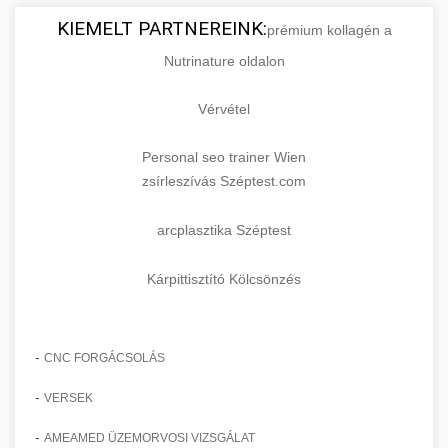
KIEMELT PARTNEREINK:
prémium kollagén a
Nutrinature oldalon
Vérvétel
Personal seo trainer Wien
zsírleszívás Széptest.com
arcplasztika Széptest
Kárpittisztító Kölcsönzés
-
CNC FORGÁCSOLÁS
-
VERSEK
-
AMEAMED ÜZEMORVOSI VIZSGÁLAT