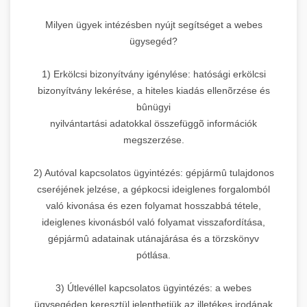
Milyen ügyek intézésben nyújt segítséget a webes
ügysegéd?
1) Erkölcsi bizonyítvány igénylése: hatósági erkölcsi
bizonyítvány lekérése, a hiteles kiadás ellenõrzése és
bûnügyi
nyilvántartási adatokkal összefüggõ információk
megszerzése.
2) Autóval kapcsolatos ügyintézés: gépjármû tulajdonos
cseréjének jelzése, a gépkocsi ideiglenes forgalomból
való kivonása és ezen folyamat hosszabbá tétele,
ideiglenes kivonásból való folyamat visszafordítása,
gépjármû adatainak utánajárása és a törzskönyv
pótlása.
3) Útlevéllel kapcsolatos ügyintézés: a webes
ügysegéden keresztül jelenthetjük az illetékes irodának