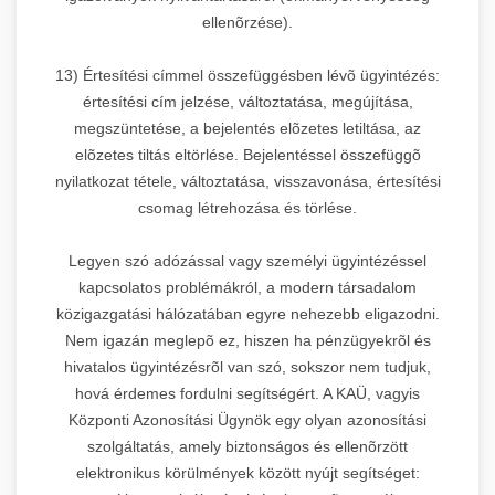
ellenõrzése).
13) Értesítési címmel összefüggésben lévõ ügyintézés:
értesítési cím jelzése, változtatása, megújítása,
megszüntetése, a bejelentés elõzetes letiltása, az
elõzetes tiltás eltörlése. Bejelentéssel összefüggõ
nyilatkozat tétele, változtatása, visszavonása, értesítési
csomag létrehozása és törlése.
Legyen szó adózással vagy személyi ügyintézéssel
kapcsolatos problémákról, a modern társadalom
közigazgatási hálózatában egyre nehezebb eligazodni.
Nem igazán meglepõ ez, hiszen ha pénzügyekrõl és
hivatalos ügyintézésrõl van szó, sokszor nem tudjuk,
hová érdemes fordulni segítségért. A KAÜ, vagyis
Központi Azonosítási Ügynök egy olyan azonosítási
szolgáltatás, amely biztonságos és ellenõrzött
elektronikus körülmények között nyújt segítséget: