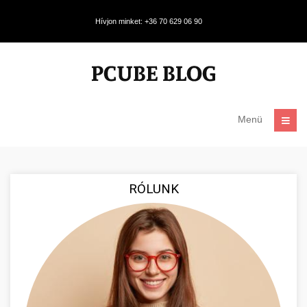
Hívjon minket: +36 70 629 06 90
Menü
RÓLUNK