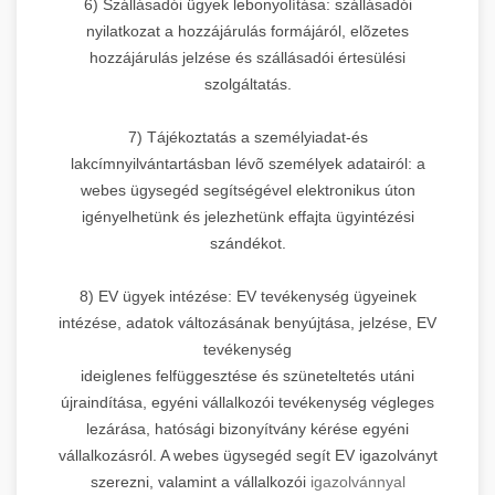
6) Szállásadói ügyek lebonyolítása: szállásadói
nyilatkozat a hozzájárulás formájáról, elõzetes
hozzájárulás jelzése és szállásadói értesülési
szolgáltatás.
7) Tájékoztatás a személyiadat-és
lakcímnyilvántartásban lévõ személyek adatairól: a
webes ügysegéd segítségével elektronikus úton
igényelhetünk és jelezhetünk effajta ügyintézési
szándékot.
8) EV ügyek intézése: EV tevékenység ügyeinek
intézése, adatok változásának benyújtása, jelzése, EV
tevékenység
ideiglenes felfüggesztése és szüneteltetés utáni
újraindítása, egyéni vállalkozói tevékenység végleges
lezárása, hatósági bizonyítvány kérése egyéni
vállalkozásról. A webes ügysegéd segít EV igazolványt
szerezni, valamint a vállalkozói
igazolvánnyal