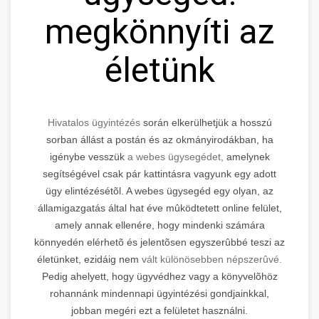
megkönnyíti az
életünk
Hivatalos ügyintézés
során elkerülhetjük a hosszú
sorban állást a postán és az okmányirodákban, ha
igénybe vesszük
a webes ügysegédet,
amelynek
segítségével csak pár kattintásra vagyunk egy adott
ügy elintézésétõl. A webes ügysegéd egy olyan, az
államigazgatás által hat éve mûködtetett online felület,
amely annak ellenére, hogy mindenki számára
könnyedén elérhetõ és jelentõsen egyszerûbbé teszi az
életünket, ezidáig nem
vált különösebben népszerûvé.
Pedig ahelyett, hogy ügyvédhez vagy a könyvelõhöz
rohannánk mindennapi ügyintézési gondjainkkal,
jobban megéri ezt a felületet használni.