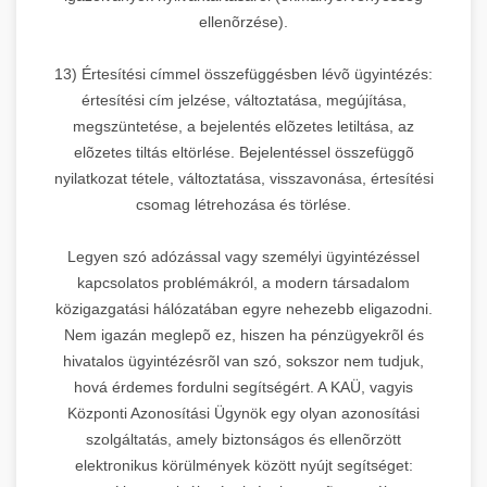
ellenõrzése).
13) Értesítési címmel összefüggésben lévõ ügyintézés:
értesítési cím jelzése, változtatása, megújítása,
megszüntetése, a bejelentés elõzetes letiltása, az
elõzetes tiltás eltörlése. Bejelentéssel összefüggõ
nyilatkozat tétele, változtatása, visszavonása, értesítési
csomag létrehozása és törlése.
Legyen szó adózással vagy személyi ügyintézéssel
kapcsolatos problémákról, a modern társadalom
közigazgatási hálózatában egyre nehezebb eligazodni.
Nem igazán meglepõ ez, hiszen ha pénzügyekrõl és
hivatalos ügyintézésrõl van szó, sokszor nem tudjuk,
hová érdemes fordulni segítségért. A KAÜ, vagyis
Központi Azonosítási Ügynök egy olyan azonosítási
szolgáltatás, amely biztonságos és ellenõrzött
elektronikus körülmények között nyújt segítséget: