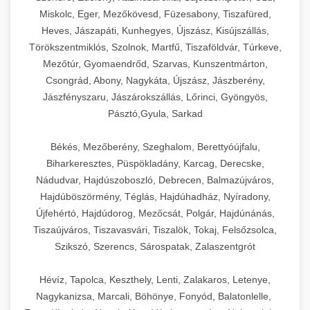
Miskolc, Eger, Mezőkövesd, Füzesabony, Tiszafüred,
Heves, Jászapáti, Kunhegyes, Újszász, Kisújszállás,
Törökszentmiklós, Szolnok, Martfű, Tiszaföldvár, Túrkeve,
Mezőtúr, Gyomaendrőd, Szarvas, Kunszentmárton,
Csongrád, Abony, Nagykáta, Újszász, Jászberény,
Jászfényszaru, Jászárokszállás, Lőrinci, Gyöngyös,
Pásztó,Gyula, Sarkad
Békés, Mezőberény, Szeghalom, Berettyóújfalu,
Biharkeresztes, Püspökladány, Karcag, Derecske,
Nádudvar, Hajdúszoboszló, Debrecen, Balmazújváros,
Hajdúböszörmény, Téglás, Hajdúhadház, Nyíradony,
Újfehértó, Hajdúdorog, Mezőcsát, Polgár, Hajdúnánás,
Tiszaújváros, Tiszavasvári, Tiszalök, Tokaj, Felsőzsolca,
Szikszó, Szerencs, Sárospatak, Zalaszentgrót
Hévíz, Tapolca, Keszthely, Lenti, Zalakaros, Letenye,
Nagykanizsa, Marcali, Böhönye, Fonyód, Balatonlelle,