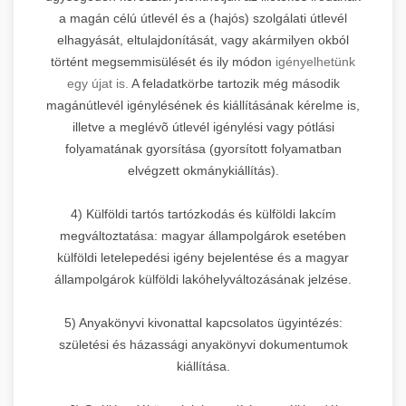
a magán célú útlevél és a (hajós) szolgálati útlevél
elhagyását, eltulajdonítását, vagy akármilyen okból
történt megsemmisülését és ily módon
igényelhetünk
egy újat is.
A feladatkörbe tartozik még második
magánútlevél igénylésének és kiállításának kérelme is,
illetve a meglévõ útlevél igénylési vagy pótlási
folyamatának gyorsítása (gyorsított folyamatban
elvégzett okmánykiállítás).
4) Külföldi tartós tartózkodás és külföldi lakcím
megváltoztatása: magyar állampolgárok esetében
külföldi letelepedési igény bejelentése és a magyar
állampolgárok külföldi lakóhelyváltozásának jelzése.
5) Anyakönyvi kivonattal kapcsolatos ügyintézés:
születési és házassági anyakönyvi dokumentumok
kiállítása.