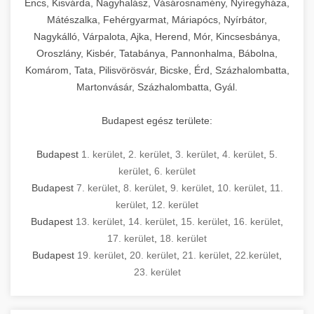
Encs, Kisvárda, Nagyhalász, Vásárosnamény, Nyíregyháza,
Mátészalka, Fehérgyarmat, Máriapócs, Nyírbátor,
Nagykálló, Várpalota, Ajka, Herend, Mór, Kincsesbánya,
Oroszlány, Kisbér, Tatabánya, Pannonhalma, Bábolna,
Komárom, Tata, Pilisvörösvár, Bicske, Érd, Százhalombatta,
Martonvásár, Százhalombatta, Gyál.
Budapest egész területe:
Budapest
1. kerület
,
2. kerület
,
3. kerület
,
4. kerület
,
5.
kerület
,
6. kerület
Budapest
7. kerület
,
8. kerület
,
9. kerület
,
10. kerület
,
11.
kerület
,
12. kerület
Budapest
13. kerület
,
14. kerület
,
15. kerület
,
16. kerület
,
17. kerület
,
18. kerület
Budapest
19. kerület
,
20. kerület
,
21. kerület
,
22.kerület
,
23. kerület