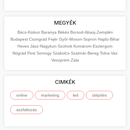
MEGYÉK
Bács-Kiskun
Baranya
Békés
Borsod-Abaúj-Zemplén
Budapest
Csongrád
Fejér
Győr-Moson-Sopron
Hajdú-Bihar
Heves
Jász-Nagykun-Szolnok
Komárom-Esztergom
Nógrád
Pest
Somogy
Szabolcs-Szatmár-Bereg
Tolna
Vas
Veszprém
Zala
CIMKÉK
online
marketing
led
útépítés
aszfaltozás