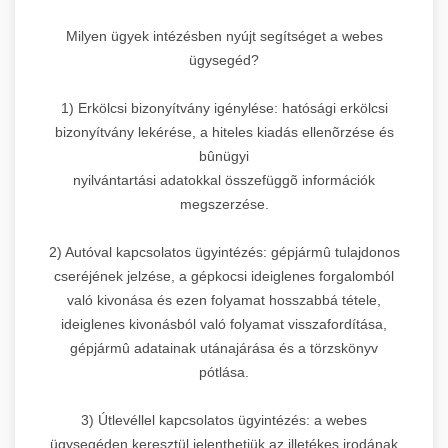
Milyen ügyek intézésben nyújt segítséget a webes
ügysegéd?
1) Erkölcsi bizonyítvány igénylése: hatósági erkölcsi
bizonyítvány lekérése, a hiteles kiadás ellenõrzése és
bûnügyi
nyilvántartási adatokkal összefüggõ információk
megszerzése.
2) Autóval kapcsolatos ügyintézés: gépjármû tulajdonos
cseréjének jelzése, a gépkocsi ideiglenes forgalomból
való kivonása és ezen folyamat hosszabbá tétele,
ideiglenes kivonásból való folyamat visszafordítása,
gépjármû adatainak utánajárása és a törzskönyv
pótlása.
3) Útlevéllel kapcsolatos ügyintézés: a webes
ügysegéden keresztül jelenthetjük az illetékes irodának