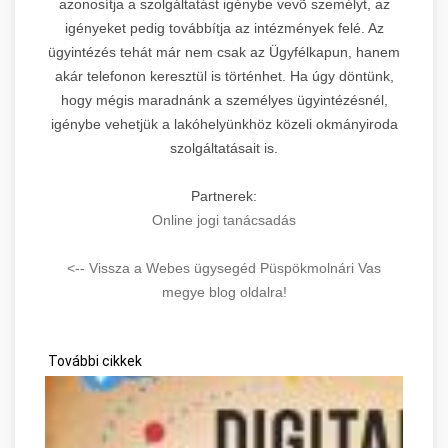
azonosítja a szolgáltatást igénybe vevõ személyt, az
igényeket pedig továbbítja az intézmények felé. Az
ügyintézés tehát már nem csak az Ügyfélkapun, hanem
akár telefonon keresztül is történhet. Ha úgy döntünk,
hogy mégis maradnánk a személyes ügyintézésnél,
igénybe vehetjük a lakóhelyünkhöz közeli okmányiroda
szolgáltatásait is.
Partnerek:
Online jogi tanácsadás
<-- Vissza a Webes ügysegéd Püspökmolnári Vas
megye blog oldalra!
További cikkek