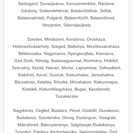
Sárbogárd, Dunaújváros, Kunszentmiklós, Ráckeve,
Gárdony, Székesfehérvár, Balatonföldvár, Siófok,
Balatonalmádi, Polgárdi, Balatonfűzfő, Balatonfüred,
Veszprém, Sátoraljaújhely
Szentes, Mindszent, Kondoros, Orosháza,
Hódmezővásárhely, Szeged, Battonya, Mezőkovácsháza,
Békéscsaba, Nagymaros, Nyergesújfalu, Kismaros,
Göd,Szob, Rétság, Balassagyarmat, Romhány, Hollókő,
Szécsény, Aszód, Hatvan, Monor, Lajosmizse, Soltvadkert,
Kiskőrös, Kecel, Dusnok, Kiskunhalas, Jánoshalma,
Bácsalmás, Kelebia, Röszke, Mórahalom, Kiskunmajsa,
Kistelek, Kiskunfélegyháza, Bugac, Kecskemét,
Tiszakécske
Nagykörös, Cegléd, Budaörs, Pécel, Gödöllő, Dunakeszi,
Budakeszi, Szentendre, Dorog, Esztergom, Visegrád,
Mátrafüred, Bátonyterenye, Salgótarján,Rudabánya,
Szendrő, Edelény, Kazincbarcika, Sajószentpéter, Ózd,