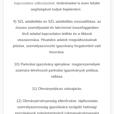
kapcsolatos változásokat,
történéseket is ezen felület
segítségével tudjuk bejelenteni.
9) SZL adatletiltás és SZL adatletiltás visszaállítása: az
összes személyiadat-és lakcímmel összefüggésben
lévõ adattal kapcsolatos letiltás és a tiltások
visszavonása. Hivatalos adatok megváltozásának
jelzése, személyazonosító igazolvány forgalomból való
kivonása.
10) Parkolási igazolvány igénylése: magánszemélyek
számára létrehozott parkolási igazolványok pótlása,
váltása.
11) Okmánystátusz utánajárás.
12) Okmányérvényesség ellenõrzése: tájékoztatás
személyazonosság igazolására szolgáló hatósági
igazolványok nyilvántartásáról (okmányérvényesség