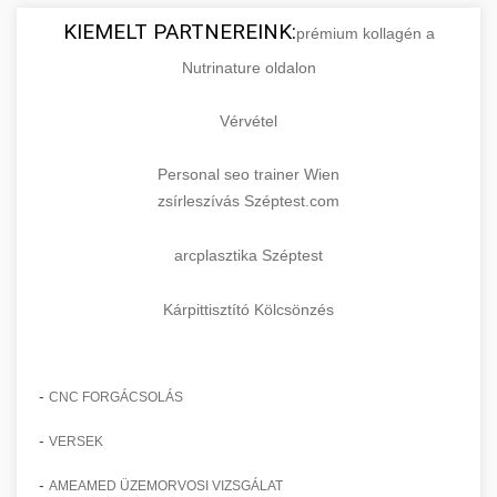
KIEMELT PARTNEREINK:
prémium kollagén a
Nutrinature oldalon
Vérvétel
Personal seo trainer Wien
zsírleszívás Széptest.com
arcplasztika Széptest
Kárpittisztító Kölcsönzés
-
CNC FORGÁCSOLÁS
-
VERSEK
-
AMEAMED ÜZEMORVOSI VIZSGÁLAT