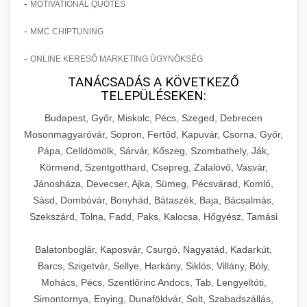
-
MOTIVATIONAL QUOTES
-
MMC CHIPTUNING
-
ONLINE KERESŐ MARKETING ÜGYNÖKSÉG
TANÁCSADÁS A KÖVETKEZŐ
TELEPÜLÉSEKEN:
Budapest, Győr, Miskolc, Pécs, Szeged, Debrecen
Mosonmagyaróvár, Sopron, Fertőd, Kapuvár, Csorna, Győr,
Pápa, Celldömölk, Sárvár, Kőszeg, Szombathely, Ják,
Körmend, Szentgotthárd, Csepreg, Zalalövő, Vasvár,
Jánosháza, Devecser, Ajka, Sümeg, Pécsvárad, Komló,
Sásd, Dombóvár, Bonyhád, Bátaszék, Baja, Bácsalmás,
Szekszárd, Tolna, Fadd, Paks, Kalocsa, Hőgyész, Tamási
Balatonboglár, Kaposvár, Csurgó, Nagyatád, Kadarkút,
Barcs, Szigetvár, Sellye, Harkány, Siklós, Villány, Bóly,
Mohács, Pécs, Szentlőrinc Andocs, Tab, Lengyeltóti,
Simontornya, Enying, Dunaföldvár, Solt, Szabadszállás,