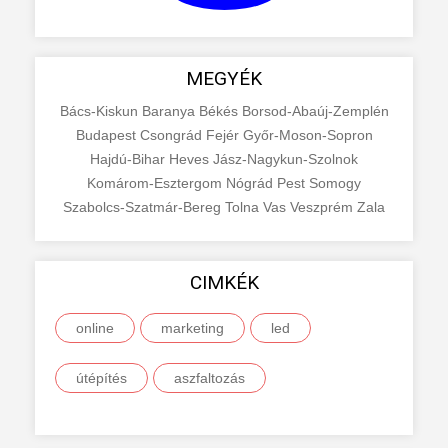
MEGYÉK
Bács-Kiskun
Baranya
Békés
Borsod-Abaúj-Zemplén
Budapest
Csongrád
Fejér
Győr-Moson-Sopron
Hajdú-Bihar
Heves
Jász-Nagykun-Szolnok
Komárom-Esztergom
Nógrád
Pest
Somogy
Szabolcs-Szatmár-Bereg
Tolna
Vas
Veszprém
Zala
CIMKÉK
online
marketing
led
útépítés
aszfaltozás