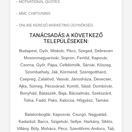
-
MOTIVATIONAL QUOTES
-
MMC CHIPTUNING
-
ONLINE KERESŐ MARKETING ÜGYNÖKSÉG
TANÁCSADÁS A KÖVETKEZŐ
TELEPÜLÉSEKEN:
Budapest, Győr, Miskolc, Pécs, Szeged, Debrecen
Mosonmagyaróvár, Sopron, Fertőd, Kapuvár,
Csorna, Győr, Pápa, Celldömölk, Sárvár, Kőszeg,
Szombathely, Ják, Körmend, Szentgotthárd,
Csepreg, Zalalövő, Vasvár, Jánosháza, Devecser,
Ajka, Sümeg, Pécsvárad, Komló, Sásd, Dombóvár,
Bonyhád, Bátaszék, Baja, Bácsalmás, Szekszárd,
Tolna, Fadd, Paks, Kalocsa, Hőgyész, Tamási
Balatonboglár, Kaposvár, Csurgó, Nagyatád,
Kadarkút, Barcs, Szigetvár, Sellye, Harkány, Siklós,
Villány, Bóly, Mohács, Pécs, Szentlőrinc Andocs, Tab,