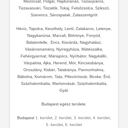
Mezőcsát, Polgár, Hajdúnánás, Tiszaújváros,
Tiszavasvári, Tiszalök, Tokaj, Felsőzsolca, Szikszó,
Szerencs, Sárospatak, Zalaszentgrót
Hévíz, Tapolca, Keszthely, Lenti, Zalakaros, Letenye,
Nagykanizsa, Marcali, Böhönye, Fonyód,
Balatonlelle, Encs, Kisvárda, Nagyhalász,
Vásárosnamény, Nyíregyháza, Mátészalka,
Fehérgyarmat, Máriapócs, Nyírbátor, Nagykálló,
Várpalota, Ajka, Herend, Mór, Kincsesbánya,
Oroszlány, Kisbér, Tatabánya, Pannonhalma,
Bábolna, Komárom, Tata, Pilisvörösvár, Bicske, Érd,
Százhalombatta, Martonvásár, Százhalombatta,
Gyál.
Budapest egész területe:
Budapest
1. kerület
,
2. kerület
,
3. kerület
,
4. kerület
,
5. kerület
,
6. kerület