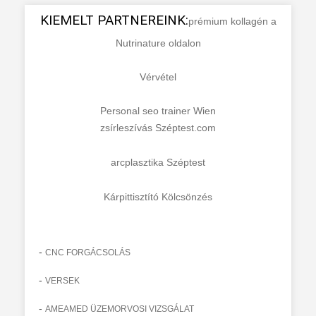
KIEMELT PARTNEREINK:
prémium kollagén a
Nutrinature oldalon
Vérvétel
Personal seo trainer Wien
zsírleszívás Széptest.com
arcplasztika Széptest
Kárpittisztító Kölcsönzés
-
CNC FORGÁCSOLÁS
-
VERSEK
-
AMEAMED ÜZEMORVOSI VIZSGÁLAT