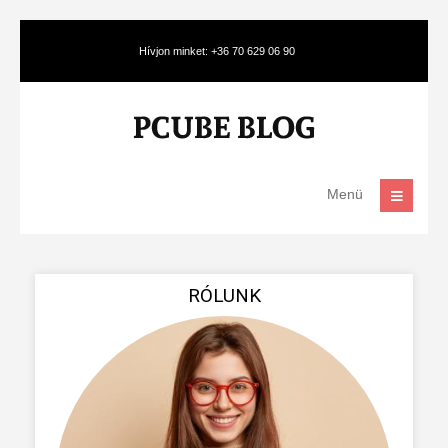
Hívjon minket: +36 70 629 06 90
Menü
RÓLUNK