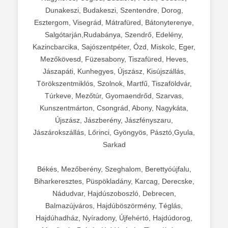
Dunakeszi, Budakeszi, Szentendre, Dorog,
Esztergom, Visegrád, Mátrafüred, Bátonyterenye,
Salgótarján,Rudabánya, Szendrő, Edelény,
Kazincbarcika, Sajószentpéter, Ózd, Miskolc, Eger,
Mezőkövesd, Füzesabony, Tiszafüred, Heves,
Jászapáti, Kunhegyes, Újszász, Kisújszállás,
Törökszentmiklós, Szolnok, Martfű, Tiszaföldvár,
Túrkeve, Mezőtúr, Gyomaendrőd, Szarvas,
Kunszentmárton, Csongrád, Abony, Nagykáta,
Újszász, Jászberény, Jászfényszaru,
Jászárokszállás, Lőrinci, Gyöngyös, Pásztó,Gyula,
Sarkad
Békés, Mezőberény, Szeghalom, Berettyóújfalu,
Biharkeresztes, Püspökladány, Karcag, Derecske,
Nádudvar, Hajdúszoboszló, Debrecen,
Balmazújváros, Hajdúböszörmény, Téglás,
Hajdúhadház, Nyíradony, Újfehértó, Hajdúdorog,