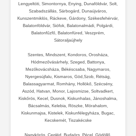
Lengyeltóti, Simontornya, Enying, Dunaföldvár, Solt,
Szabadszállás, Sárbogárd, Dunaújváros,
Kunszentmiklós, Ráckeve, Gárdony, Székesfehérvár,
Balatonföldvár, Siófok, Balatonalmádi, Polgárdi,
Balatonfűzfő, Balatonfüred, Veszprém,
Sátoraljaújhely
Szentes, Mindszent, Kondoros, Orosháza,
Hódmezővásárhely, Szeged, Battonya,
Mezőkovácsháza, Békéscsaba, Nagymaros,
Nyergesújfalu, Kismaros, Göd,Szob, Rétság,
Balassagyarmat, Romhány, Hollókő, Szécsény,
Aszód, Hatvan, Monor, Lajosmizse, Soltvadkert,
Kiskőrös, Kecel, Dusnok, Kiskunhalas, Jánoshalma,
Bácsalmás, Kelebia, Röszke, Mórahalom,
Kiskunmajsa, Kistelek, Kiskunfélegyháza, Bugac,
Kecskemét, Tiszakécske
Nagykörös, Cegléd, Budaörs, Pécel, Gödöllő,