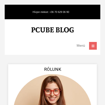
Hívjon minket: +36 70 629 06 90
Menü
RÓLUNK