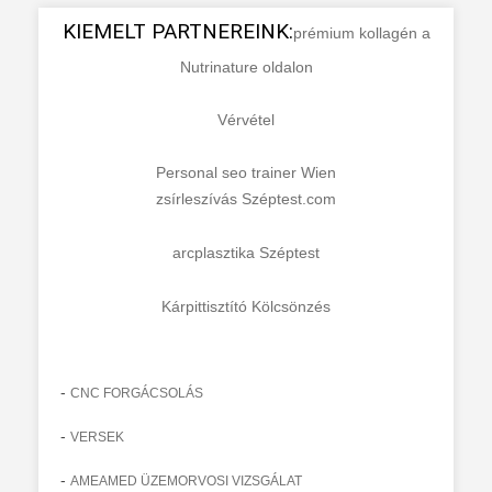
KIEMELT PARTNEREINK:
prémium kollagén a
Nutrinature oldalon
Vérvétel
Personal seo trainer Wien
zsírleszívás Széptest.com
arcplasztika Széptest
Kárpittisztító Kölcsönzés
-
CNC FORGÁCSOLÁS
-
VERSEK
-
AMEAMED ÜZEMORVOSI VIZSGÁLAT