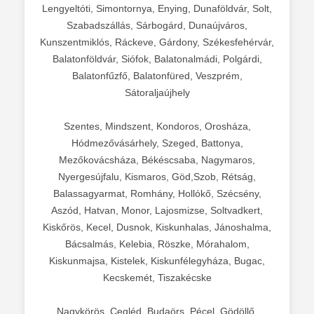
Lengyeltóti, Simontornya, Enying, Dunaföldvár, Solt,
Szabadszállás, Sárbogárd, Dunaújváros,
Kunszentmiklós, Ráckeve, Gárdony, Székesfehérvár,
Balatonföldvár, Siófok, Balatonalmádi, Polgárdi,
Balatonfűzfő, Balatonfüred, Veszprém,
Sátoraljaújhely
Szentes, Mindszent, Kondoros, Orosháza,
Hódmezővásárhely, Szeged, Battonya,
Mezőkovácsháza, Békéscsaba, Nagymaros,
Nyergesújfalu, Kismaros, Göd,Szob, Rétság,
Balassagyarmat, Romhány, Hollókő, Szécsény,
Aszód, Hatvan, Monor, Lajosmizse, Soltvadkert,
Kiskőrös, Kecel, Dusnok, Kiskunhalas, Jánoshalma,
Bácsalmás, Kelebia, Röszke, Mórahalom,
Kiskunmajsa, Kistelek, Kiskunfélegyháza, Bugac,
Kecskemét, Tiszakécske
Nagykörös, Cegléd, Budaörs, Pécel, Gödöllő,