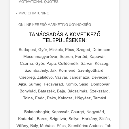
-
MOTIVATIONAL QUOTES
-
MMC CHIPTUNING
-
ONLINE KERESŐ MARKETING ÜGYNÖKSÉG
TANÁCSADÁS A KÖVETKEZŐ
TELEPÜLÉSEKEN:
Budapest, Győr, Miskolc, Pécs, Szeged, Debrecen
Mosonmagyaróvár, Sopron, Fertőd, Kapuvár,
Csorna, Győr, Pápa, Celldömölk, Sárvár, Kőszeg,
Szombathely, Ják, Körmend, Szentgotthárd,
Csepreg, Zalalövő, Vasvár, Jánosháza, Devecser,
Ajka, Sümeg, Pécsvárad, Komló, Sásd, Dombóvár,
Bonyhád, Bátaszék, Baja, Bácsalmás, Szekszárd,
Tolna, Fadd, Paks, Kalocsa, Hőgyész, Tamási
Balatonboglár, Kaposvár, Csurgó, Nagyatád,
Kadarkút, Barcs, Szigetvár, Sellye, Harkány, Siklós,
Villány, Bóly, Mohács, Pécs, Szentlőrinc Andocs, Tab,