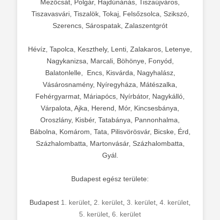
Mezőcsát, Polgár, Hajdúnánás, Tiszaújváros,
Tiszavasvári, Tiszalök, Tokaj, Felsőzsolca, Szikszó,
Szerencs, Sárospatak, Zalaszentgrót
Hévíz, Tapolca, Keszthely, Lenti, Zalakaros, Letenye,
Nagykanizsa, Marcali, Böhönye, Fonyód,
Balatonlelle, Encs, Kisvárda, Nagyhalász,
Vásárosnamény, Nyíregyháza, Mátészalka,
Fehérgyarmat, Máriapócs, Nyírbátor, Nagykálló,
Várpalota, Ajka, Herend, Mór, Kincsesbánya,
Oroszlány, Kisbér, Tatabánya, Pannonhalma,
Bábolna, Komárom, Tata, Pilisvörösvár, Bicske, Érd,
Százhalombatta, Martonvásár, Százhalombatta,
Gyál.
Budapest egész területe:
Budapest
1. kerület
,
2. kerület
,
3. kerület
,
4. kerület
,
5. kerület
,
6. kerület