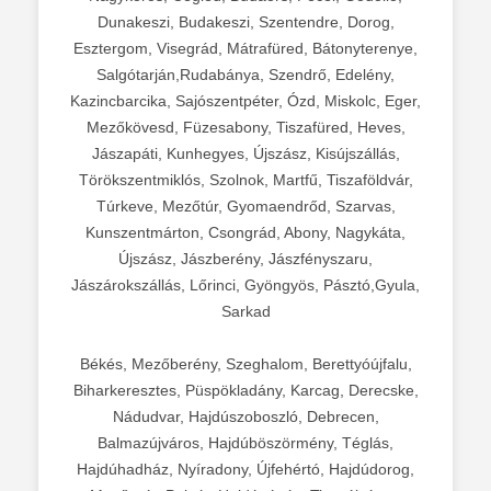
Dunakeszi, Budakeszi, Szentendre, Dorog,
Esztergom, Visegrád, Mátrafüred, Bátonyterenye,
Salgótarján,Rudabánya, Szendrő, Edelény,
Kazincbarcika, Sajószentpéter, Ózd, Miskolc, Eger,
Mezőkövesd, Füzesabony, Tiszafüred, Heves,
Jászapáti, Kunhegyes, Újszász, Kisújszállás,
Törökszentmiklós, Szolnok, Martfű, Tiszaföldvár,
Túrkeve, Mezőtúr, Gyomaendrőd, Szarvas,
Kunszentmárton, Csongrád, Abony, Nagykáta,
Újszász, Jászberény, Jászfényszaru,
Jászárokszállás, Lőrinci, Gyöngyös, Pásztó,Gyula,
Sarkad
Békés, Mezőberény, Szeghalom, Berettyóújfalu,
Biharkeresztes, Püspökladány, Karcag, Derecske,
Nádudvar, Hajdúszoboszló, Debrecen,
Balmazújváros, Hajdúböszörmény, Téglás,
Hajdúhadház, Nyíradony, Újfehértó, Hajdúdorog,