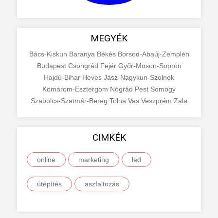
MEGYÉK
Bács-Kiskun
Baranya
Békés
Borsod-Abaúj-Zemplén
Budapest
Csongrád
Fejér
Győr-Moson-Sopron
Hajdú-Bihar
Heves
Jász-Nagykun-Szolnok
Komárom-Esztergom
Nógrád
Pest
Somogy
Szabolcs-Szatmár-Bereg
Tolna
Vas
Veszprém
Zala
CIMKÉK
online
marketing
led
útépítés
aszfaltozás