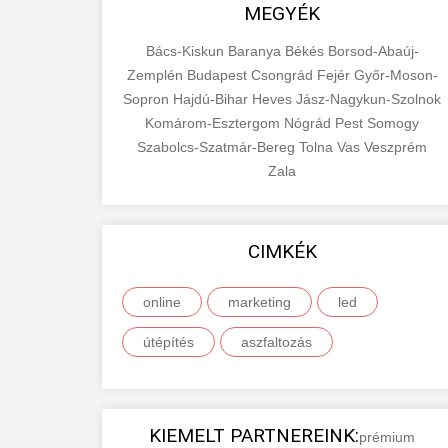
MEGYÉK
Bács-Kiskun
Baranya
Békés
Borsod-Abaúj-
Zemplén
Budapest
Csongrád
Fejér
Győr-Moson-
Sopron
Hajdú-Bihar
Heves
Jász-Nagykun-Szolnok
Komárom-Esztergom
Nógrád
Pest
Somogy
Szabolcs-Szatmár-Bereg
Tolna
Vas
Veszprém
Zala
CIMKÉK
online
marketing
led
útépítés
aszfaltozás
KIEMELT PARTNEREINK:
prémium