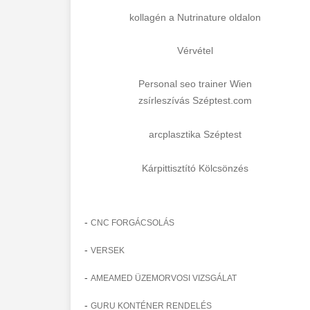
kollagén a Nutrinature oldalon
Vérvétel
Personal seo trainer Wien
zsírleszívás Széptest.com
arcplasztika Széptest
Kárpittisztító Kölcsönzés
-
CNC FORGÁCSOLÁS
-
VERSEK
-
AMEAMED ÜZEMORVOSI VIZSGÁLAT
-
GURU KONTÉNER RENDELÉS