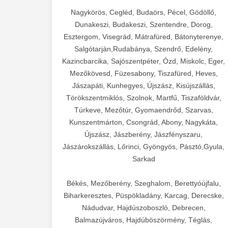
Nagykörös, Cegléd, Budaörs, Pécel, Gödöllő,
Dunakeszi, Budakeszi, Szentendre, Dorog,
Esztergom, Visegrád, Mátrafüred, Bátonyterenye,
Salgótarján,Rudabánya, Szendrő, Edelény,
Kazincbarcika, Sajószentpéter, Ózd, Miskolc, Eger,
Mezőkövesd, Füzesabony, Tiszafüred, Heves,
Jászapáti, Kunhegyes, Újszász, Kisújszállás,
Törökszentmiklós, Szolnok, Martfű, Tiszaföldvár,
Túrkeve, Mezőtúr, Gyomaendrőd, Szarvas,
Kunszentmárton, Csongrád, Abony, Nagykáta,
Újszász, Jászberény, Jászfényszaru,
Jászárokszállás, Lőrinci, Gyöngyös, Pásztó,Gyula,
Sarkad
Békés, Mezőberény, Szeghalom, Berettyóújfalu,
Biharkeresztes, Püspökladány, Karcag, Derecske,
Nádudvar, Hajdúszoboszló, Debrecen,
Balmazújváros, Hajdúböszörmény, Téglás,