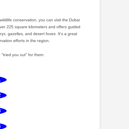
ildlife conservation, you can visit the Dubai
ver 225 square kilometers and offers guided
yx, gazelles, and desert foxes. It's a great
ation efforts in the region.
tried you out" for them.
1
2
3
4