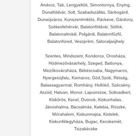
Andocs, Tab, Lengyeltóti, Simontornya, Enying,
Dunaföldvár, Solt, Szabadszállás, Sárbogárd,
Dunaújváros, Kunszentmiklós, Ráckeve, Gárdony,
Székesfehérvár, Balatonföldvár, Siófok,
Balatonalmádi, Polgárdi, Balatonfűzfő,
Balatonfüred, Veszprém, Sátoraljaújhely
Szentes, Mindszent, Kondoros, Orosháza,
Hódmezővásárhely, Szeged, Battonya,
Mezőkovácsháza, Békéscsaba, Nagymaros,
Nyergesújfalu, Kismaros, Göd,Szob, Rétság,
Balassagyarmat, Romhány, Hollókő, Szécsény,
Aszód, Hatvan, Monor, Lajosmizse, Soltvadkert,
Kiskőrös, Kecel, Dusnok, Kiskunhalas,
Jánoshalma, Bácsalmás, Kelebia, Röszke,
Mórahalom, Kiskunmajsa, Kistelek,
Kiskunfélegyháza, Bugac, Kecskemét,
Tiszakécske