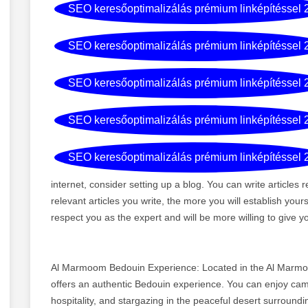
SEO keresőoptimalizálás prémium linképítéssel 
SEO keresőoptimalizálás prémium linképítéssel 
SEO keresőoptimalizálás prémium linképítéssel 
SEO keresőoptimalizálás prémium linképítéssel 
SEO keresőoptimalizálás prémium linképítéssel 
internet, consider setting up a blog. You can write articles r
relevant articles you write, the more you will establish yours
respect you as the expert and will be more willing to give y
Al Marmoom Bedouin Experience: Located in the Al Marmoo
offers an authentic Bedouin experience. You can enjoy camel 
hospitality, and stargazing in the peaceful desert surroundi