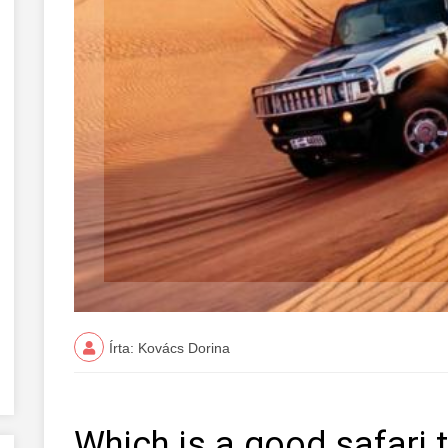
Írta: Kovács Dorina
Which is a good safari t