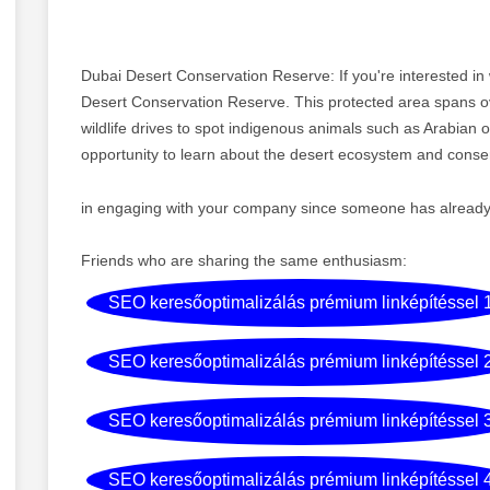
Dubai Desert Conservation Reserve: If you're interested in w
Desert Conservation Reserve. This protected area spans o
wildlife drives to spot indigenous animals such as Arabian or
opportunity to learn about the desert ecosystem and conserv
in engaging with your company since someone has already "
Friends who are sharing the same enthusiasm:
SEO keresőoptimalizálás prémium linképítéssel 
SEO keresőoptimalizálás prémium linképítéssel 
SEO keresőoptimalizálás prémium linképítéssel 
SEO keresőoptimalizálás prémium linképítéssel 