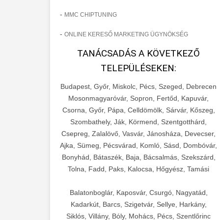
-
MMC CHIPTUNING
-
ONLINE KERESŐ MARKETING ÜGYNÖKSÉG
TANÁCSADÁS A KÖVETKEZŐ
TELEPÜLÉSEKEN:
Budapest, Győr, Miskolc, Pécs, Szeged, Debrecen
Mosonmagyaróvár, Sopron, Fertőd, Kapuvár,
Csorna, Győr, Pápa, Celldömölk, Sárvár, Kőszeg,
Szombathely, Ják, Körmend, Szentgotthárd,
Csepreg, Zalalövő, Vasvár, Jánosháza, Devecser,
Ajka, Sümeg, Pécsvárad, Komló, Sásd, Dombóvár,
Bonyhád, Bátaszék, Baja, Bácsalmás, Szekszárd,
Tolna, Fadd, Paks, Kalocsa, Hőgyész, Tamási
Balatonboglár, Kaposvár, Csurgó, Nagyatád,
Kadarkút, Barcs, Szigetvár, Sellye, Harkány,
Siklós, Villány, Bóly, Mohács, Pécs, Szentlőrinc