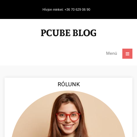
Hívjon minket: +36 70 629 06 90
Menü
RÓLUNK