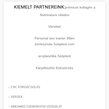
KIEMELT PARTNEREINK:
prémium kollagén a
Nutrinature oldalon
Vérvétel
Personal seo trainer Wien
zsírleszívás Széptest.com
arcplasztika Széptest
Kárpittisztító Kölcsönzés
-
CNC FORGÁCSOLÁS
-
VERSEK
-
AMEAMED ÜZEMORVOSI VIZSGÁLAT