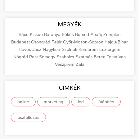
MEGYÉK
Bács-Kiskun
Baranya
Békés
Borsod-Abaúj-Zemplén
Budapest
Csongrád
Fejér
Győr-Moson-Sopron
Hajdú-Bihar
Heves
Jász-Nagykun-Szolnok
Komárom-Esztergom
Nógrád
Pest
Somogy
Szabolcs-Szatmár-Bereg
Tolna
Vas
Veszprém
Zala
CIMKÉK
online
marketing
led
útépítés
aszfaltozás