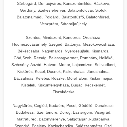
Sárbogárd, Dunaújváros, Kunszentmiklós, Ráckeve,
Gárdony, Székesfehérvár, Balatonföldvár, Siófok,
Balatonalmádi, Polgárdi, Balatonfűzfő, Balatonfüred,
Veszprém, Sátoraljaújhely
Szentes, Mindszent, Kondoros, Orosháza,
Hódmezővásárhely, Szeged, Battonya, Mezőkovácsháza,
Békéscsaba, Nagymaros, Nyergesújfalu, Kismaros,
Göd,Szob, Rétság, Balassagyarmat, Romhány, Hollókő,
Szécsény, Aszód, Hatvan, Monor, Lajosmizse, Soltvadkert,
Kiskőrös, Kecel, Dusnok, Kiskunhalas, Jánoshalma,
Bácsalmás, Kelebia, Röszke, Mórahalom, Kiskunmajsa,
Kistelek, Kiskunfélegyháza, Bugac, Kecskemét,
Tiszakécske
Nagykörös, Cegléd, Budaörs, Pécel, Gödöllő, Dunakeszi,
Budakeszi, Szentendre, Dorog, Esztergom, Visegrád,
Mátrafüred, Bátonyterenye, Salgótarján,Rudabánya,
Szendrő, Edelény, Kazincbarcika, Sajószentpéter, Ózd,