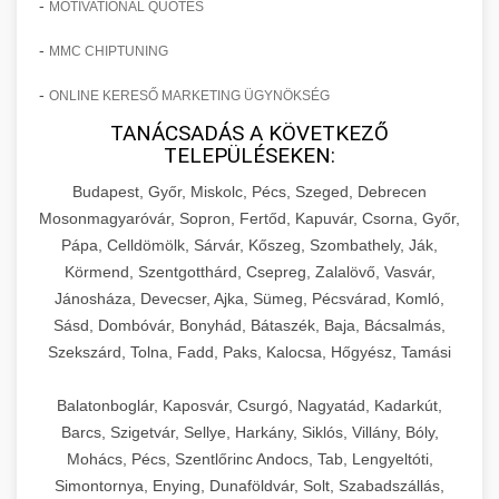
-
MOTIVATIONAL QUOTES
-
MMC CHIPTUNING
-
ONLINE KERESŐ MARKETING ÜGYNÖKSÉG
TANÁCSADÁS A KÖVETKEZŐ
TELEPÜLÉSEKEN:
Budapest, Győr, Miskolc, Pécs, Szeged, Debrecen
Mosonmagyaróvár, Sopron, Fertőd, Kapuvár, Csorna, Győr,
Pápa, Celldömölk, Sárvár, Kőszeg, Szombathely, Ják,
Körmend, Szentgotthárd, Csepreg, Zalalövő, Vasvár,
Jánosháza, Devecser, Ajka, Sümeg, Pécsvárad, Komló,
Sásd, Dombóvár, Bonyhád, Bátaszék, Baja, Bácsalmás,
Szekszárd, Tolna, Fadd, Paks, Kalocsa, Hőgyész, Tamási
Balatonboglár, Kaposvár, Csurgó, Nagyatád, Kadarkút,
Barcs, Szigetvár, Sellye, Harkány, Siklós, Villány, Bóly,
Mohács, Pécs, Szentlőrinc Andocs, Tab, Lengyeltóti,
Simontornya, Enying, Dunaföldvár, Solt, Szabadszállás,