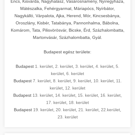
Encs, Kisvárda, Nagyhalász, Vásárosnamény, Nyíregyháza,
Mátészalka, Fehérgyarmat, Máriapócs, Nyírbátor,
Nagykálló, Várpalota, Ajka, Herend, Mór, Kincsesbánya,
Oroszlány, Kisbér, Tatabánya, Pannonhalma, Bábolna,
Komárom, Tata, Pilisvörösvár, Bicske, Érd, Százhalombatta,
Martonvásár, Százhalombatta, Gyál.
Budapest egész területe:
Budapest
1. kerület
,
2. kerület
,
3. kerület
,
4. kerület
,
5.
kerület
,
6. kerület
Budapest
7. kerület
,
8. kerület
,
9. kerület
,
10. kerület
,
11.
kerület
,
12. kerület
Budapest
13. kerület
,
14. kerület
,
15. kerület
,
16. kerület
,
17. kerület
,
18. kerület
Budapest
19. kerület
,
20. kerület
,
21. kerület
,
22.kerület
,
23. kerület