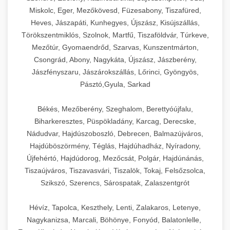
Miskolc, Eger, Mezőkövesd, Füzesabony, Tiszafüred,
Heves, Jászapáti, Kunhegyes, Újszász, Kisújszállás,
Törökszentmiklós, Szolnok, Martfű, Tiszaföldvár, Túrkeve,
Mezőtúr, Gyomaendrőd, Szarvas, Kunszentmárton,
Csongrád, Abony, Nagykáta, Újszász, Jászberény,
Jászfényszaru, Jászárokszállás, Lőrinci, Gyöngyös,
Pásztó,Gyula, Sarkad
Békés, Mezőberény, Szeghalom, Berettyóújfalu,
Biharkeresztes, Püspökladány, Karcag, Derecske,
Nádudvar, Hajdúszoboszló, Debrecen, Balmazújváros,
Hajdúböszörmény, Téglás, Hajdúhadház, Nyíradony,
Újfehértó, Hajdúdorog, Mezőcsát, Polgár, Hajdúnánás,
Tiszaújváros, Tiszavasvári, Tiszalök, Tokaj, Felsőzsolca,
Szikszó, Szerencs, Sárospatak, Zalaszentgrót
Hévíz, Tapolca, Keszthely, Lenti, Zalakaros, Letenye,
Nagykanizsa, Marcali, Böhönye, Fonyód, Balatonlelle,