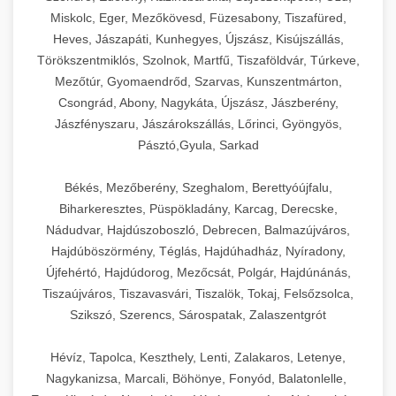
Miskolc, Eger, Mezőkövesd, Füzesabony, Tiszafüred,
Heves, Jászapáti, Kunhegyes, Újszász, Kisújszállás,
Törökszentmiklós, Szolnok, Martfű, Tiszaföldvár, Túrkeve,
Mezőtúr, Gyomaendrőd, Szarvas, Kunszentmárton,
Csongrád, Abony, Nagykáta, Újszász, Jászberény,
Jászfényszaru, Jászárokszállás, Lőrinci, Gyöngyös,
Pásztó,Gyula, Sarkad
Békés, Mezőberény, Szeghalom, Berettyóújfalu,
Biharkeresztes, Püspökladány, Karcag, Derecske,
Nádudvar, Hajdúszoboszló, Debrecen, Balmazújváros,
Hajdúböszörmény, Téglás, Hajdúhadház, Nyíradony,
Újfehértó, Hajdúdorog, Mezőcsát, Polgár, Hajdúnánás,
Tiszaújváros, Tiszavasvári, Tiszalök, Tokaj, Felsőzsolca,
Szikszó, Szerencs, Sárospatak, Zalaszentgrót
Hévíz, Tapolca, Keszthely, Lenti, Zalakaros, Letenye,
Nagykanizsa, Marcali, Böhönye, Fonyód, Balatonlelle,