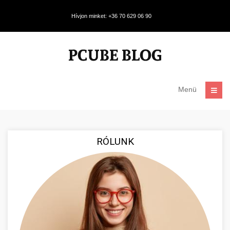
Hívjon minket: +36 70 629 06 90
Menü
RÓLUNK