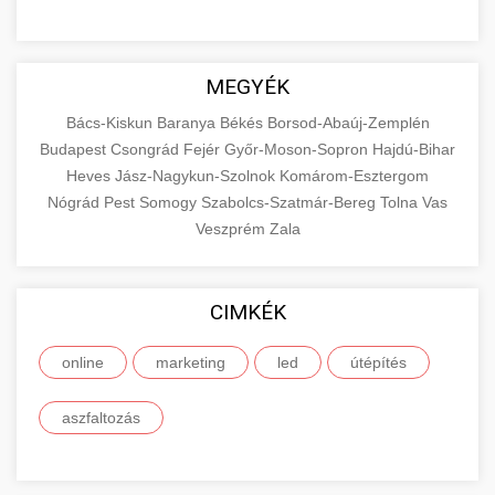
MEGYÉK
Bács-Kiskun
Baranya
Békés
Borsod-Abaúj-Zemplén
Budapest
Csongrád
Fejér
Győr-Moson-Sopron
Hajdú-Bihar
Heves
Jász-Nagykun-Szolnok
Komárom-Esztergom
Nógrád
Pest
Somogy
Szabolcs-Szatmár-Bereg
Tolna
Vas
Veszprém
Zala
CIMKÉK
online
marketing
led
útépítés
aszfaltozás