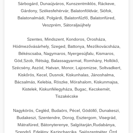
Sárbogárd, Dunaújváros, Kunszentmiklós, Ráckeve,
Gárdony, Székesfehérvár, Balatonföldvár, Siófok,
Balatonalmádi, Polgárdi, Balatonfűzfő, Balatonfüred,
Veszprém, Sátoraljaújhely
Szentes, Mindszent, Kondoros, Orosháza,
Hódmezővásárhely, Szeged, Battonya, Mezőkovácsháza,
Békéscsaba, Nagymaros, Nyergesújfalu, Kismaros,
Göd,Szob, Rétság, Balassagyarmat, Romhány, Hollókő,
Szécsény, Aszód, Hatvan, Monor, Lajosmizse, Soltvadkert,
Kiskőrös, Kecel, Dusnok, Kiskunhalas, Jánoshalma,
Bácsalmás, Kelebia, Röszke, Mórahalom, Kiskunmajsa,
Kistelek, Kiskunfélegyháza, Bugac, Kecskemét,
Tiszakécske
Nagykörös, Cegléd, Budaörs, Pécel, Gödöllő, Dunakeszi,
Budakeszi, Szentendre, Dorog, Esztergom, Visegrád,
Mátrafüred, Bátonyterenye, Salgótarján,Rudabánya,
Szendrő, Edelény, Kazincbarcika, Sajószentpéter, Ózd,