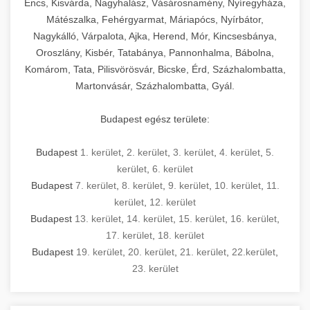
Encs, Kisvárda, Nagyhalász, Vásárosnamény, Nyíregyháza,
Mátészalka, Fehérgyarmat, Máriapócs, Nyírbátor,
Nagykálló, Várpalota, Ajka, Herend, Mór, Kincsesbánya,
Oroszlány, Kisbér, Tatabánya, Pannonhalma, Bábolna,
Komárom, Tata, Pilisvörösvár, Bicske, Érd, Százhalombatta,
Martonvásár, Százhalombatta, Gyál.
Budapest egész területe:
Budapest
1. kerület
,
2. kerület
,
3. kerület
,
4. kerület
,
5.
kerület
,
6. kerület
Budapest
7. kerület
,
8. kerület
,
9. kerület
,
10. kerület
,
11.
kerület
,
12. kerület
Budapest
13. kerület
,
14. kerület
,
15. kerület
,
16. kerület
,
17. kerület
,
18. kerület
Budapest
19. kerület
,
20. kerület
,
21. kerület
,
22.kerület
,
23. kerület