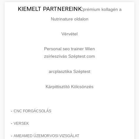
KIEMELT PARTNEREINK:
prémium kollagén a
Nutrinature oldalon
Vérvétel
Personal seo trainer Wien
zsírleszívás Széptest.com
arcplasztika Széptest
Kárpittisztító Kölcsönzés
-
CNC FORGÁCSOLÁS
-
VERSEK
-
AMEAMED ÜZEMORVOSI VIZSGÁLAT