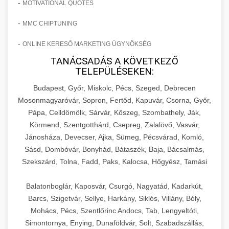
-
MOTIVATIONAL QUOTES
-
MMC CHIPTUNING
-
ONLINE KERESŐ MARKETING ÜGYNÖKSÉG
TANÁCSADÁS A KÖVETKEZŐ
TELEPÜLÉSEKEN:
Budapest, Győr, Miskolc, Pécs, Szeged, Debrecen
Mosonmagyaróvár, Sopron, Fertőd, Kapuvár, Csorna, Győr,
Pápa, Celldömölk, Sárvár, Kőszeg, Szombathely, Ják,
Körmend, Szentgotthárd, Csepreg, Zalalövő, Vasvár,
Jánosháza, Devecser, Ajka, Sümeg, Pécsvárad, Komló,
Sásd, Dombóvár, Bonyhád, Bátaszék, Baja, Bácsalmás,
Szekszárd, Tolna, Fadd, Paks, Kalocsa, Hőgyész, Tamási
Balatonboglár, Kaposvár, Csurgó, Nagyatád, Kadarkút,
Barcs, Szigetvár, Sellye, Harkány, Siklós, Villány, Bóly,
Mohács, Pécs, Szentlőrinc Andocs, Tab, Lengyeltóti,
Simontornya, Enying, Dunaföldvár, Solt, Szabadszállás,