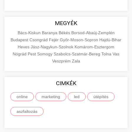
MEGYÉK
Bács-Kiskun
Baranya
Békés
Borsod-Abaúj-Zemplén
Budapest
Csongrád
Fejér
Győr-Moson-Sopron
Hajdú-Bihar
Heves
Jász-Nagykun-Szolnok
Komárom-Esztergom
Nógrád
Pest
Somogy
Szabolcs-Szatmár-Bereg
Tolna
Vas
Veszprém
Zala
CIMKÉK
online
marketing
led
útépítés
aszfaltozás