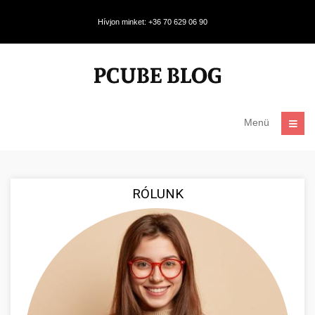
Hívjon minket: +36 70 629 06 90
Menü
RÓLUNK