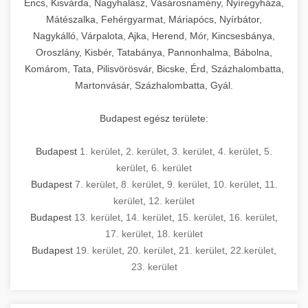
Encs, Kisvárda, Nagyhalász, Vásárosnamény, Nyíregyháza,
Mátészalka, Fehérgyarmat, Máriapócs, Nyírbátor,
Nagykálló, Várpalota, Ajka, Herend, Mór, Kincsesbánya,
Oroszlány, Kisbér, Tatabánya, Pannonhalma, Bábolna,
Komárom, Tata, Pilisvörösvár, Bicske, Érd, Százhalombatta,
Martonvásár, Százhalombatta, Gyál.
Budapest egész területe:
Budapest
1. kerület
,
2. kerület
,
3. kerület
,
4. kerület
,
5.
kerület
,
6. kerület
Budapest
7. kerület
,
8. kerület
,
9. kerület
,
10. kerület
,
11.
kerület
,
12. kerület
Budapest
13. kerület
,
14. kerület
,
15. kerület
,
16. kerület
,
17. kerület
,
18. kerület
Budapest
19. kerület
,
20. kerület
,
21. kerület
,
22.kerület
,
23. kerület