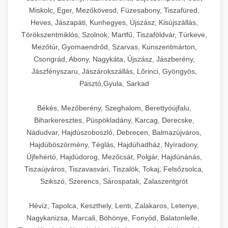
Miskolc, Eger, Mezőkövesd, Füzesabony, Tiszafüred,
Heves, Jászapáti, Kunhegyes, Újszász, Kisújszállás,
Törökszentmiklós, Szolnok, Martfű, Tiszaföldvár, Túrkeve,
Mezőtúr, Gyomaendrőd, Szarvas, Kunszentmárton,
Csongrád, Abony, Nagykáta, Újszász, Jászberény,
Jászfényszaru, Jászárokszállás, Lőrinci, Gyöngyös,
Pásztó,Gyula, Sarkad
Békés, Mezőberény, Szeghalom, Berettyóújfalu,
Biharkeresztes, Püspökladány, Karcag, Derecske,
Nádudvar, Hajdúszoboszló, Debrecen, Balmazújváros,
Hajdúböszörmény, Téglás, Hajdúhadház, Nyíradony,
Újfehértó, Hajdúdorog, Mezőcsát, Polgár, Hajdúnánás,
Tiszaújváros, Tiszavasvári, Tiszalök, Tokaj, Felsőzsolca,
Szikszó, Szerencs, Sárospatak, Zalaszentgrót
Hévíz, Tapolca, Keszthely, Lenti, Zalakaros, Letenye,
Nagykanizsa, Marcali, Böhönye, Fonyód, Balatonlelle,