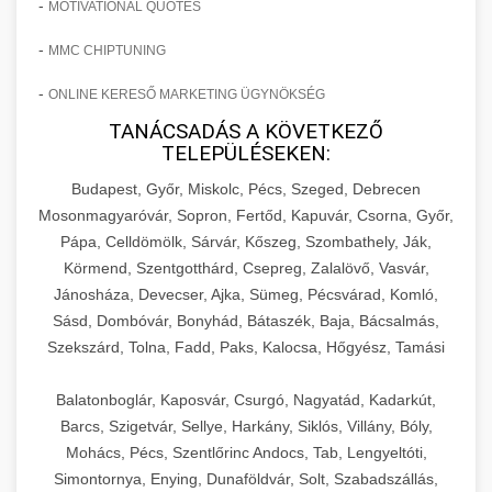
-
MOTIVATIONAL QUOTES
-
MMC CHIPTUNING
-
ONLINE KERESŐ MARKETING ÜGYNÖKSÉG
TANÁCSADÁS A KÖVETKEZŐ
TELEPÜLÉSEKEN:
Budapest, Győr, Miskolc, Pécs, Szeged, Debrecen
Mosonmagyaróvár, Sopron, Fertőd, Kapuvár, Csorna, Győr,
Pápa, Celldömölk, Sárvár, Kőszeg, Szombathely, Ják,
Körmend, Szentgotthárd, Csepreg, Zalalövő, Vasvár,
Jánosháza, Devecser, Ajka, Sümeg, Pécsvárad, Komló,
Sásd, Dombóvár, Bonyhád, Bátaszék, Baja, Bácsalmás,
Szekszárd, Tolna, Fadd, Paks, Kalocsa, Hőgyész, Tamási
Balatonboglár, Kaposvár, Csurgó, Nagyatád, Kadarkút,
Barcs, Szigetvár, Sellye, Harkány, Siklós, Villány, Bóly,
Mohács, Pécs, Szentlőrinc Andocs, Tab, Lengyeltóti,
Simontornya, Enying, Dunaföldvár, Solt, Szabadszállás,