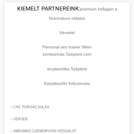
KIEMELT PARTNEREINK:
prémium kollagén a
Nutrinature oldalon
Vérvétel
Personal seo trainer Wien
zsírleszívás Széptest.com
arcplasztika Széptest
Kárpittisztító Kölcsönzés
-
CNC FORGÁCSOLÁS
-
VERSEK
-
AMEAMED ÜZEMORVOSI VIZSGÁLAT