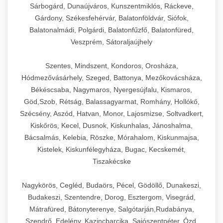
Sárbogárd, Dunaújváros, Kunszentmiklós, Ráckeve,
Gárdony, Székesfehérvár, Balatonföldvár, Siófok,
Balatonalmádi, Polgárdi, Balatonfűzfő, Balatonfüred,
Veszprém, Sátoraljaújhely
Szentes, Mindszent, Kondoros, Orosháza,
Hódmezővásárhely, Szeged, Battonya, Mezőkovácsháza,
Békéscsaba, Nagymaros, Nyergesújfalu, Kismaros,
Göd,Szob, Rétság, Balassagyarmat, Romhány, Hollókő,
Szécsény, Aszód, Hatvan, Monor, Lajosmizse, Soltvadkert,
Kiskőrös, Kecel, Dusnok, Kiskunhalas, Jánoshalma,
Bácsalmás, Kelebia, Röszke, Mórahalom, Kiskunmajsa,
Kistelek, Kiskunfélegyháza, Bugac, Kecskemét,
Tiszakécske
Nagykörös, Cegléd, Budaörs, Pécel, Gödöllő, Dunakeszi,
Budakeszi, Szentendre, Dorog, Esztergom, Visegrád,
Mátrafüred, Bátonyterenye, Salgótarján,Rudabánya,
Szendrő, Edelény, Kazincbarcika, Sajószentpéter, Ózd,