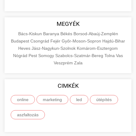
MEGYÉK
Bács-Kiskun
Baranya
Békés
Borsod-Abaúj-Zemplén
Budapest
Csongrád
Fejér
Győr-Moson-Sopron
Hajdú-Bihar
Heves
Jász-Nagykun-Szolnok
Komárom-Esztergom
Nógrád
Pest
Somogy
Szabolcs-Szatmár-Bereg
Tolna
Vas
Veszprém
Zala
CIMKÉK
online
marketing
led
útépítés
aszfaltozás