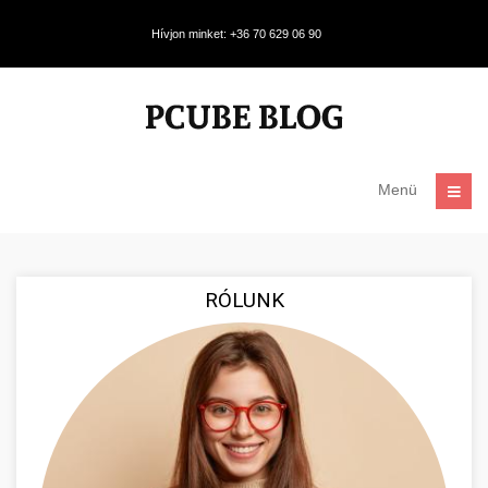
Hívjon minket: +36 70 629 06 90
Menü
RÓLUNK