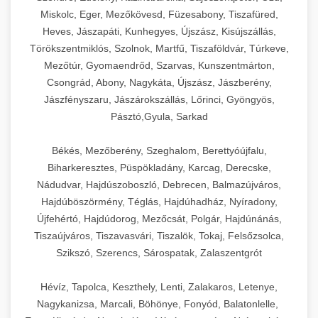
Miskolc, Eger, Mezőkövesd, Füzesabony, Tiszafüred,
Heves, Jászapáti, Kunhegyes, Újszász, Kisújszállás,
Törökszentmiklós, Szolnok, Martfű, Tiszaföldvár, Túrkeve,
Mezőtúr, Gyomaendrőd, Szarvas, Kunszentmárton,
Csongrád, Abony, Nagykáta, Újszász, Jászberény,
Jászfényszaru, Jászárokszállás, Lőrinci, Gyöngyös,
Pásztó,Gyula, Sarkad
Békés, Mezőberény, Szeghalom, Berettyóújfalu,
Biharkeresztes, Püspökladány, Karcag, Derecske,
Nádudvar, Hajdúszoboszló, Debrecen, Balmazújváros,
Hajdúböszörmény, Téglás, Hajdúhadház, Nyíradony,
Újfehértó, Hajdúdorog, Mezőcsát, Polgár, Hajdúnánás,
Tiszaújváros, Tiszavasvári, Tiszalök, Tokaj, Felsőzsolca,
Szikszó, Szerencs, Sárospatak, Zalaszentgrót
Hévíz, Tapolca, Keszthely, Lenti, Zalakaros, Letenye,
Nagykanizsa, Marcali, Böhönye, Fonyód, Balatonlelle,