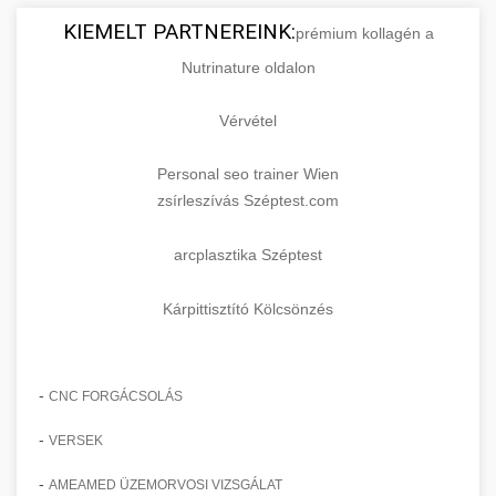
KIEMELT PARTNEREINK:
prémium kollagén a
Nutrinature oldalon
Vérvétel
Personal seo trainer Wien
zsírleszívás Széptest.com
arcplasztika Széptest
Kárpittisztító Kölcsönzés
-
CNC FORGÁCSOLÁS
-
VERSEK
-
AMEAMED ÜZEMORVOSI VIZSGÁLAT