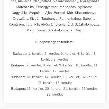
Encs, Kisvárda, Nagyhalász, Vásárosnamény, Nyíregyháza,
Mátészalka, Fehérgyarmat, Máriapócs, Nyírbátor,
Nagykálló, Várpalota, Ajka, Herend, Mór, Kincsesbánya,
Oroszlány, Kisbér, Tatabánya, Pannonhalma, Bábolna,
Komárom, Tata, Pilisvörösvár, Bicske, Érd, Százhalombatta,
Martonvásár, Százhalombatta, Gyál.
Budapest egész területe:
Budapest
1. kerület
,
2. kerület
,
3. kerület
,
4. kerület
,
5.
kerület
,
6. kerület
Budapest
7. kerület
,
8. kerület
,
9. kerület
,
10. kerület
,
11.
kerület
,
12. kerület
Budapest
13. kerület
,
14. kerület
,
15. kerület
,
16. kerület
,
17. kerület
,
18. kerület
Budapest
19. kerület
,
20. kerület
,
21. kerület
,
22.kerület
,
23. kerület