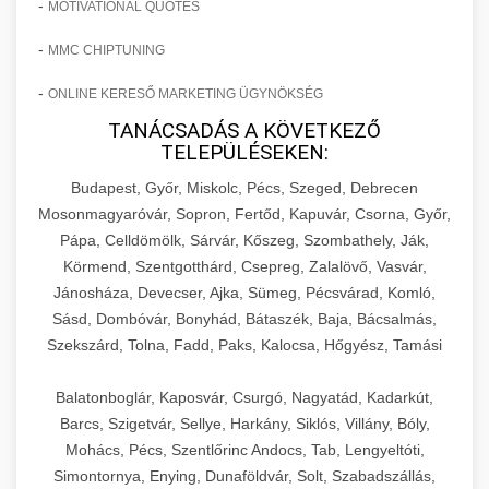
-
MOTIVATIONAL QUOTES
-
MMC CHIPTUNING
-
ONLINE KERESŐ MARKETING ÜGYNÖKSÉG
TANÁCSADÁS A KÖVETKEZŐ
TELEPÜLÉSEKEN:
Budapest, Győr, Miskolc, Pécs, Szeged, Debrecen
Mosonmagyaróvár, Sopron, Fertőd, Kapuvár, Csorna, Győr,
Pápa, Celldömölk, Sárvár, Kőszeg, Szombathely, Ják,
Körmend, Szentgotthárd, Csepreg, Zalalövő, Vasvár,
Jánosháza, Devecser, Ajka, Sümeg, Pécsvárad, Komló,
Sásd, Dombóvár, Bonyhád, Bátaszék, Baja, Bácsalmás,
Szekszárd, Tolna, Fadd, Paks, Kalocsa, Hőgyész, Tamási
Balatonboglár, Kaposvár, Csurgó, Nagyatád, Kadarkút,
Barcs, Szigetvár, Sellye, Harkány, Siklós, Villány, Bóly,
Mohács, Pécs, Szentlőrinc Andocs, Tab, Lengyeltóti,
Simontornya, Enying, Dunaföldvár, Solt, Szabadszállás,