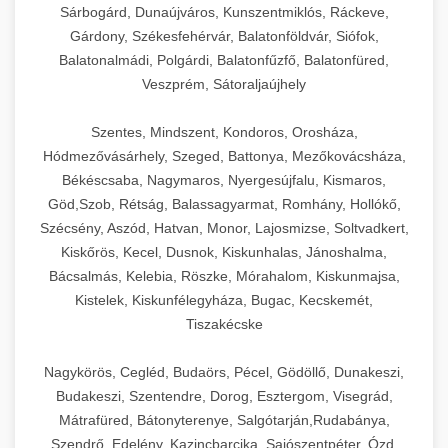
Sárbogárd, Dunaújváros, Kunszentmiklós, Ráckeve,
Gárdony, Székesfehérvár, Balatonföldvár, Siófok,
Balatonalmádi, Polgárdi, Balatonfűzfő, Balatonfüred,
Veszprém, Sátoraljaújhely
Szentes, Mindszent, Kondoros, Orosháza,
Hódmezővásárhely, Szeged, Battonya, Mezőkovácsháza,
Békéscsaba, Nagymaros, Nyergesújfalu, Kismaros,
Göd,Szob, Rétság, Balassagyarmat, Romhány, Hollókő,
Szécsény, Aszód, Hatvan, Monor, Lajosmizse, Soltvadkert,
Kiskőrös, Kecel, Dusnok, Kiskunhalas, Jánoshalma,
Bácsalmás, Kelebia, Röszke, Mórahalom, Kiskunmajsa,
Kistelek, Kiskunfélegyháza, Bugac, Kecskemét,
Tiszakécske
Nagykörös, Cegléd, Budaörs, Pécel, Gödöllő, Dunakeszi,
Budakeszi, Szentendre, Dorog, Esztergom, Visegrád,
Mátrafüred, Bátonyterenye, Salgótarján,Rudabánya,
Szendrő, Edelény, Kazincbarcika, Sajószentpéter, Ózd,