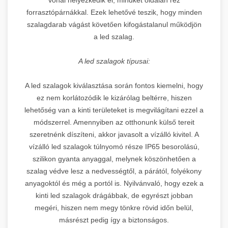
forrasztópárnákkal. Ezek lehetővé teszik, hogy minden
szalagdarab vágást követően kifogástalanul működjön
a led szalag.
A led szalagok típusai:
A led szalagok kiválasztása során fontos kiemelni, hogy
ez nem korlátozódik le kizárólag beltérre, hiszen
lehetőség van a kinti területeket is megvilágítani ezzel a
módszerrel. Amennyiben az otthonunk külső tereit
szeretnénk díszíteni, akkor javasolt a vízálló kivitel. A
vízálló led szalagok túlnyomó része IP65 besorolású,
szilikon gyanta anyaggal, melynek köszönhetően a
szalag védve lesz a nedvességtől, a párától, folyékony
anyagoktól és még a portól is. Nyilvánvaló, hogy ezek a
kinti led szalagok drágábbak, de egyrészt jobban
megéri, hiszen nem megy tönkre rövid időn belül,
másrészt pedig így a biztonságos.