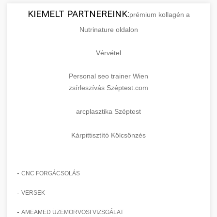
KIEMELT PARTNEREINK:
prémium kollagén a
Nutrinature oldalon
Vérvétel
Personal seo trainer Wien
zsírleszívás Széptest.com
arcplasztika Széptest
Kárpittisztító Kölcsönzés
-
CNC FORGÁCSOLÁS
-
VERSEK
-
AMEAMED ÜZEMORVOSI VIZSGÁLAT