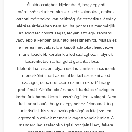
Általánosságban kijelenthető, hogy egyedi
méretezéssel tehetünk szert led szalagokra, amihez
otthoni mérésekre van szükség. Az esztétikus látvány
elérése érdekében nem árt, ha pontosan megmérjük
az adott tér hosszúságát, legyen szó egy szobáról,
vagy épp a kertben található létesítményről. Miután ez
a mérés megvalósult, a kapott adatokat lejegyezve
máris közelebb kerülünk a led szalaghoz, melynek
köszönhetően a hangulat garantált lesz.
Előfordulhat viszont olyan eset is, amikor nincs időnk
méricskélni, mert azonnal be kell szerezni a led
szalagot, de szerencsére ez nem okoz túl nagy
problémát. A különféle áruházak barkács részlegein
kérhetünk bármekkora hosszúságú led szalagot. Nem
kell tartani attól, hogy ez egy nehéz feladatnak fog
minősülni, hiszen a szalagok vágása kifejezetten
egyszerű a csíkok mentén levágott vonalak miatt. A
standard led szalagok vágási pontjainál egy fekete
vonal helyezkedik el, mindkét oldalán réz