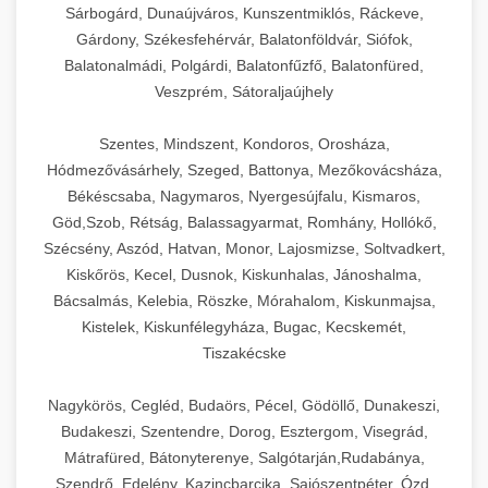
Sárbogárd, Dunaújváros, Kunszentmiklós, Ráckeve,
Gárdony, Székesfehérvár, Balatonföldvár, Siófok,
Balatonalmádi, Polgárdi, Balatonfűzfő, Balatonfüred,
Veszprém, Sátoraljaújhely
Szentes, Mindszent, Kondoros, Orosháza,
Hódmezővásárhely, Szeged, Battonya, Mezőkovácsháza,
Békéscsaba, Nagymaros, Nyergesújfalu, Kismaros,
Göd,Szob, Rétság, Balassagyarmat, Romhány, Hollókő,
Szécsény, Aszód, Hatvan, Monor, Lajosmizse, Soltvadkert,
Kiskőrös, Kecel, Dusnok, Kiskunhalas, Jánoshalma,
Bácsalmás, Kelebia, Röszke, Mórahalom, Kiskunmajsa,
Kistelek, Kiskunfélegyháza, Bugac, Kecskemét,
Tiszakécske
Nagykörös, Cegléd, Budaörs, Pécel, Gödöllő, Dunakeszi,
Budakeszi, Szentendre, Dorog, Esztergom, Visegrád,
Mátrafüred, Bátonyterenye, Salgótarján,Rudabánya,
Szendrő, Edelény, Kazincbarcika, Sajószentpéter, Ózd,