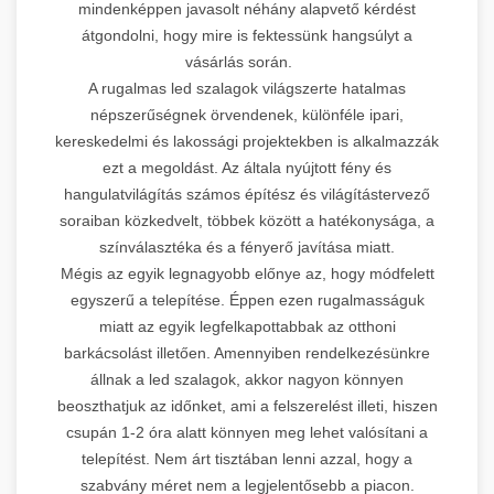
mindenképpen javasolt néhány alapvető kérdést
átgondolni, hogy mire is fektessünk hangsúlyt a
vásárlás során.
A rugalmas led szalagok világszerte hatalmas
népszerűségnek örvendenek, különféle ipari,
kereskedelmi és lakossági projektekben is alkalmazzák
ezt a megoldást. Az általa nyújtott fény és
hangulatvilágítás számos építész és világítástervező
soraiban közkedvelt, többek között a hatékonysága, a
színválasztéka és a fényerő javítása miatt.
Mégis az egyik legnagyobb előnye az, hogy módfelett
egyszerű a telepítése. Éppen ezen rugalmasságuk
miatt az egyik legfelkapottabbak az otthoni
barkácsolást illetően. Amennyiben rendelkezésünkre
állnak a led szalagok, akkor nagyon könnyen
beoszthatjuk az időnket, ami a felszerelést illeti, hiszen
csupán 1-2 óra alatt könnyen meg lehet valósítani a
telepítést. Nem árt tisztában lenni azzal, hogy a
szabvány méret nem a legjelentősebb a piacon.