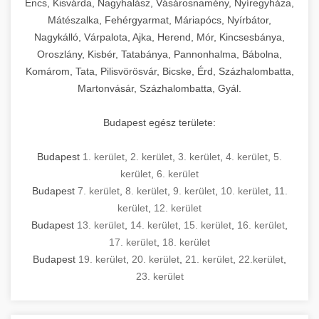
Encs, Kisvárda, Nagyhalász, Vásárosnamény, Nyíregyháza,
Mátészalka, Fehérgyarmat, Máriapócs, Nyírbátor,
Nagykálló, Várpalota, Ajka, Herend, Mór, Kincsesbánya,
Oroszlány, Kisbér, Tatabánya, Pannonhalma, Bábolna,
Komárom, Tata, Pilisvörösvár, Bicske, Érd, Százhalombatta,
Martonvásár, Százhalombatta, Gyál.
Budapest egész területe:
Budapest
1. kerület
,
2. kerület
,
3. kerület
,
4. kerület
,
5.
kerület
,
6. kerület
Budapest
7. kerület
,
8. kerület
,
9. kerület
,
10. kerület
,
11.
kerület
,
12. kerület
Budapest
13. kerület
,
14. kerület
,
15. kerület
,
16. kerület
,
17. kerület
,
18. kerület
Budapest
19. kerület
,
20. kerület
,
21. kerület
,
22.kerület
,
23. kerület