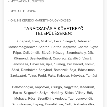
-
MOTIVATIONAL QUOTES
-
MMC CHIPTUNING
-
ONLINE KERESŐ MARKETING ÜGYNÖKSÉG
TANÁCSADÁS A KÖVETKEZŐ
TELEPÜLÉSEKEN:
Budapest, Győr, Miskolc, Pécs, Szeged, Debrecen
Mosonmagyaróvár, Sopron, Fertőd, Kapuvár, Csorna, Győr,
Pápa, Celldömölk, Sárvár, Kőszeg, Szombathely, Ják,
Körmend, Szentgotthárd, Csepreg, Zalalövő, Vasvár,
Jánosháza, Devecser, Ajka, Sümeg, Pécsvárad, Komló,
Sásd, Dombóvár, Bonyhád, Bátaszék, Baja, Bácsalmás,
Szekszárd, Tolna, Fadd, Paks, Kalocsa, Hőgyész, Tamási
Balatonboglár, Kaposvár, Csurgó, Nagyatád, Kadarkút,
Barcs, Szigetvár, Sellye, Harkány, Siklós, Villány, Bóly,
Mohács, Pécs, Szentlőrinc Andocs, Tab, Lengyeltóti,
Simontornya, Enying, Dunaföldvár, Solt, Szabadszállás,