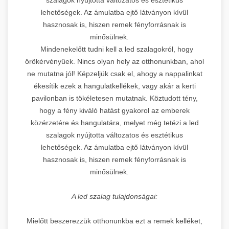
lehetőségek. Az ámulatba ejtő látványon kívül
hasznosak is, hiszen remek fényforrásnak is
minősülnek.
Mindenekelőtt tudni kell a led szalagokról, hogy
örökérvényűek. Nincs olyan hely az otthonunkban, ahol
ne mutatna jól! Képzeljük csak el, ahogy a nappalinkat
ékesítik ezek a hangulatkellékek, vagy akár a kerti
pavilonban is tökéletesen mutatnak. Köztudott tény,
hogy a fény kiváló hatást gyakorol az emberek
közérzetére és hangulatára, melyet még tetézi a led
szalagok nyújtotta változatos és esztétikus
lehetőségek. Az ámulatba ejtő látványon kívül
hasznosak is, hiszen remek fényforrásnak is
minősülnek.
A led szalag tulajdonságai:
Mielőtt beszerezzük otthonunkba ezt a remek kelléket,