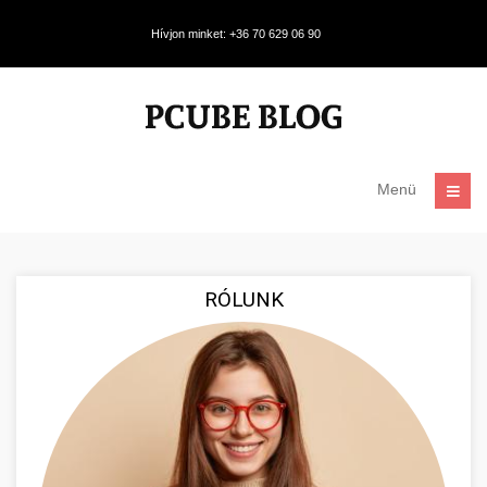
Hívjon minket: +36 70 629 06 90
Menü
RÓLUNK