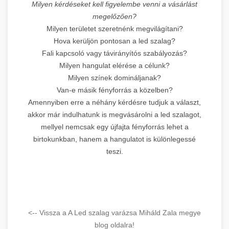
Milyen kérdéseket kell figyelembe venni a vásárlást
megelőzően?
Milyen területet szeretnénk megvilágítani?
Hova kerüljön pontosan a led szalag?
Fali kapcsoló vagy távirányítós szabályozás?
Milyen hangulat elérése a célunk?
Milyen színek domináljanak?
Van-e másik fényforrás a közelben?
Amennyiben erre a néhány kérdésre tudjuk a választ,
akkor már indulhatunk is megvásárolni a led szalagot,
mellyel nemcsak egy újfajta fényforrás lehet a
birtokunkban, hanem a hangulatot is különlegessé
teszi.
<-- Vissza a A Led szalag varázsa Miháld Zala megye
blog oldalra!