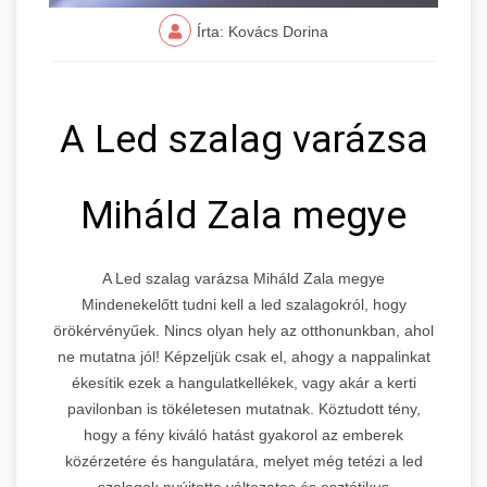
Írta: Kovács Dorina
A Led szalag varázsa
Miháld Zala megye
A Led szalag varázsa Miháld Zala megye
Mindenekelőtt tudni kell a led szalagokról, hogy
örökérvényűek. Nincs olyan hely az otthonunkban, ahol
ne mutatna jól! Képzeljük csak el, ahogy a nappalinkat
ékesítik ezek a hangulatkellékek, vagy akár a kerti
pavilonban is tökéletesen mutatnak. Köztudott tény,
hogy a fény kiváló hatást gyakorol az emberek
közérzetére és hangulatára, melyet még tetézi a led
szalagok nyújtotta változatos és esztétikus