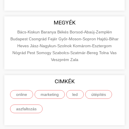
MEGYÉK
Bács-Kiskun
Baranya
Békés
Borsod-Abaúj-Zemplén
Budapest
Csongrád
Fejér
Győr-Moson-Sopron
Hajdú-Bihar
Heves
Jász-Nagykun-Szolnok
Komárom-Esztergom
Nógrád
Pest
Somogy
Szabolcs-Szatmár-Bereg
Tolna
Vas
Veszprém
Zala
CIMKÉK
online
marketing
led
útépítés
aszfaltozás