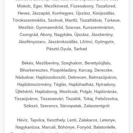
Miskolc, Eger, Mezőkövesd, Füzesabony, Tiszafüred,
Heves, Jászapáti, Kunhegyes, Újszász, Kisújszállás,
Törökszentmiklós, Szolnok, Martfű, Tiszaföldvár, Túrkeve,
Mezőtúr, Gyomaendrőd, Szarvas, Kunszentmárton,
Csongrád, Abony, Nagykáta, Újszász, Jászberény,
Jászfényszaru, Jászárokszállás, Lőrinci, Gyöngyös,
Pásztó,Gyula, Sarkad
Békés, Mezőberény, Szeghalom, Berettyóújfalu,
Biharkeresztes, Püspökladány, Karcag, Derecske,
Nádudvar, Hajdúszoboszló, Debrecen, Balmazújváros,
Hajdúböszörmény, Téglás, Hajdúhadház, Nyíradony,
Újfehértó, Hajdúdorog, Mezőcsát, Polgár, Hajdúnánás,
Tiszaújváros, Tiszavasvári, Tiszalök, Tokaj, Felsőzsolca,
Szikszó, Szerencs, Sárospatak, Zalaszentgrót
Hévíz, Tapolca, Keszthely, Lenti, Zalakaros, Letenye,
Nagykanizsa, Marcali, Böhönye, Fonyód, Balatonlelle,