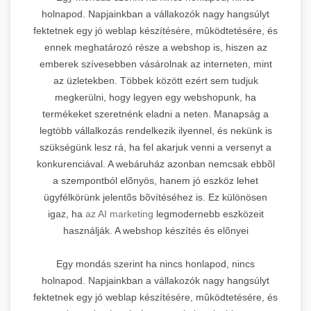
holnapod. Napjainkban a vállakozók nagy hangsúlyt
fektetnek egy jó weblap készítésére, mûködtetésére, és
ennek meghatározó része a webshop is, hiszen az
emberek szívesebben vásárolnak az interneten, mint
az üzletekben. Többek között ezért sem tudjuk
megkerülni, hogy legyen egy webshopunk, ha
termékeket szeretnénk eladni a neten. Manapság a
legtöbb vállalkozás rendelkezik ilyennel, és nekünk is
szükségünk lesz rá, ha fel akarjuk venni a versenyt a
konkurenciával. A webáruház azonban nemcsak ebbõl
a szempontból elõnyös, hanem jó eszköz lehet
ügyfélkörünk jelentõs bõvítéséhez is. Ez különösen
igaz, ha
az AI marketing
legmodernebb eszközeit
használják. A webshop készítés és elõnyei
Egy mondás szerint ha nincs honlapod, nincs
holnapod. Napjainkban a vállakozók nagy hangsúlyt
fektetnek egy jó weblap készítésére, mûködtetésére, és