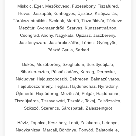
Miskolc, Eger, Mezőkövesd, Füzesabony, Tiszafüred,
Heves, Jászapáti, Kunhegyes, Újszász, Kisújszállás,
Törökszentmiklós, Szolnok, Martfű, Tiszaföldvár, Túrkeve,
Mezőtúr, Gyomaendrőd, Szarvas, Kunszentmárton,
Csongrád, Abony, Nagykáta, Újszász, Jászberény,
Jászfényszaru, Jászárokszállás, Lőrinci, Gyöngyös,
Pásztó,Gyula, Sarkad
Békés, Mezőberény, Szeghalom, Berettyóújfalu,
Biharkeresztes, Püspökladány, Karcag, Derecske,
Nádudvar, Hajdúszoboszló, Debrecen, Balmazújváros,
Hajdúböszörmény, Téglás, Hajdúhadház, Nyíradony,
Újfehértó, Hajdúdorog, Mezőcsát, Polgár, Hajdúnánás,
Tiszaújváros, Tiszavasvári, Tiszalök, Tokaj, Felsőzsolca,
Szikszó, Szerencs, Sárospatak, Zalaszentgrót
Hévíz, Tapolca, Keszthely, Lenti, Zalakaros, Letenye,
Nagykanizsa, Marcali, Böhönye, Fonyód, Balatonlelle,