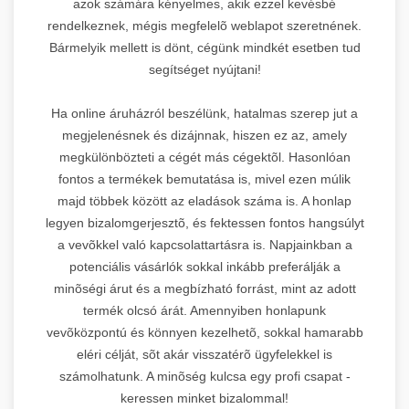
azok számára kényelmes, akik ezzel kevésbé
rendelkeznek, mégis megfelelõ weblapot szeretnének.
Bármelyik mellett is dönt, cégünk mindkét esetben tud
segítséget nyújtani!
Ha online áruházról beszélünk, hatalmas szerep jut a
megjelenésnek és dizájnnak, hiszen ez az, amely
megkülönbözteti a cégét más cégektõl. Hasonlóan
fontos a termékek bemutatása is, mivel ezen múlik
majd többek között az eladások száma is. A honlap
legyen bizalomgerjesztõ, és fektessen fontos hangsúlyt
a vevõkkel való kapcsolattartásra is. Napjainkban a
potenciális vásárlók sokkal inkább preferálják a
minõségi árut és a megbízható forrást, mint az adott
termék olcsó árát. Amennyiben honlapunk
vevõközpontú és könnyen kezelhetõ, sokkal hamarabb
eléri célját, sõt akár visszatérõ ügyfelekkel is
számolhatunk. A minõség kulcsa egy profi csapat -
keressen minket bizalommal!