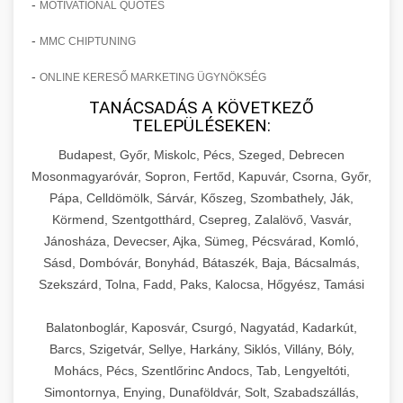
-
MOTIVATIONAL QUOTES
-
MMC CHIPTUNING
-
ONLINE KERESŐ MARKETING ÜGYNÖKSÉG
TANÁCSADÁS A KÖVETKEZŐ
TELEPÜLÉSEKEN:
Budapest, Győr, Miskolc, Pécs, Szeged, Debrecen
Mosonmagyaróvár, Sopron, Fertőd, Kapuvár, Csorna, Győr,
Pápa, Celldömölk, Sárvár, Kőszeg, Szombathely, Ják,
Körmend, Szentgotthárd, Csepreg, Zalalövő, Vasvár,
Jánosháza, Devecser, Ajka, Sümeg, Pécsvárad, Komló,
Sásd, Dombóvár, Bonyhád, Bátaszék, Baja, Bácsalmás,
Szekszárd, Tolna, Fadd, Paks, Kalocsa, Hőgyész, Tamási
Balatonboglár, Kaposvár, Csurgó, Nagyatád, Kadarkút,
Barcs, Szigetvár, Sellye, Harkány, Siklós, Villány, Bóly,
Mohács, Pécs, Szentlőrinc Andocs, Tab, Lengyeltóti,
Simontornya, Enying, Dunaföldvár, Solt, Szabadszállás,