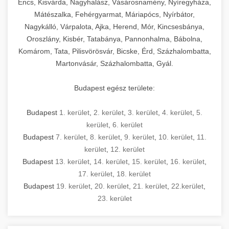
Encs, Kisvárda, Nagyhalász, Vásárosnamény, Nyíregyháza,
Mátészalka, Fehérgyarmat, Máriapócs, Nyírbátor,
Nagykálló, Várpalota, Ajka, Herend, Mór, Kincsesbánya,
Oroszlány, Kisbér, Tatabánya, Pannonhalma, Bábolna,
Komárom, Tata, Pilisvörösvár, Bicske, Érd, Százhalombatta,
Martonvásár, Százhalombatta, Gyál.
Budapest egész területe:
Budapest
1. kerület
,
2. kerület
,
3. kerület
,
4. kerület
,
5.
kerület
,
6. kerület
Budapest
7. kerület
,
8. kerület
,
9. kerület
,
10. kerület
,
11.
kerület
,
12. kerület
Budapest
13. kerület
,
14. kerület
,
15. kerület
,
16. kerület
,
17. kerület
,
18. kerület
Budapest
19. kerület
,
20. kerület
,
21. kerület
,
22.kerület
,
23. kerület