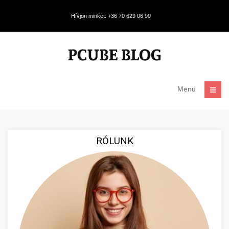
Hívjon minket: +36 70 629 06 90
Menü
RÓLUNK