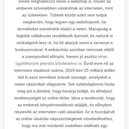
ennek meghatározó része a webshop is, hiszen az
emberek szívesebben vásárolnak az interneten, mint
az üzletekben. Többek között ezért sem tudjuk
megkerülni, hogy legyen egy webshopunk, ha
termékeket szeretnénk eladni a neten. Manapság a
legtöbb vállalkozás rendelkezik ilyennel, és nekünk is
szükségünk lesz rá, ha fel akarjuk venni a versenyt a
konkurenciával. A webáruház azonban nemcsak ebbõl
a szempontból elõnyös, hanem jó eszköz
lehet
ügyfélkörünk jelentõs bõvítéséhez is.
Évrõl-évre nõ az
internetes eladások száma, 2019-ben 25 milliárd dollárt
tett ki azon termékek árának összege, amelyeket a
neten vásároltak világszerte. Sok üzlettulajdonos hozta
meg azt a döntést, hogy bezárja boltját, és áthelyezi
tevékenységét az online térbe, látva a tendenciát, hogy
az emberek kényelmesebbnek találják, és elõnyben
részesítik az interneten való vásárlást. Az is hozzájárult
az online vásárlás népszerûségének növekedéséhez,
hogy ma már mindenki zsebében található egy