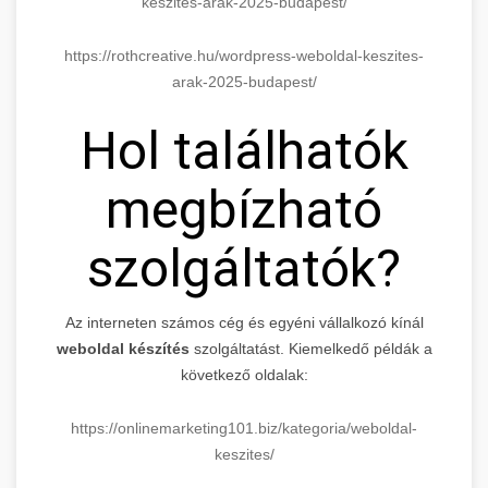
keszites-arak-2025-budapest/
https://rothcreative.hu/wordpress-weboldal-keszites-
arak-2025-budapest/
Hol találhatók
megbízható
szolgáltatók?
Az interneten számos cég és egyéni vállalkozó kínál
weboldal készítés
szolgáltatást. Kiemelkedő példák a
következő oldalak:
https://onlinemarketing101.biz/kategoria/weboldal-
keszites/