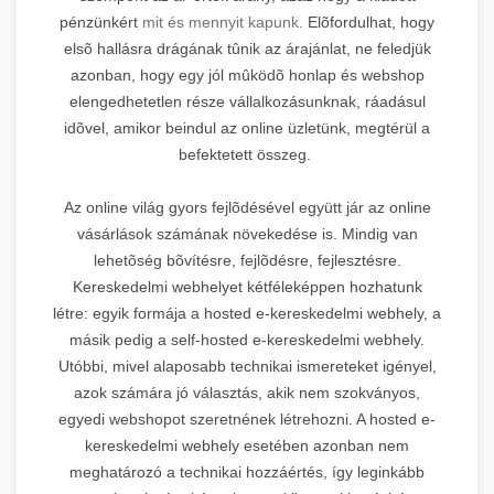
pénzünkért
mit és mennyit kapunk.
Elõfordulhat, hogy
elsõ hallásra drágának tûnik az árajánlat, ne feledjük
azonban, hogy egy jól mûködõ honlap és webshop
elengedhetetlen része vállalkozásunknak, ráadásul
idõvel, amikor beindul az online üzletünk, megtérül a
befektetett összeg.
Az online világ gyors fejlõdésével együtt jár az online
vásárlások számának növekedése is. Mindig van
lehetõség bõvítésre, fejlõdésre, fejlesztésre.
Kereskedelmi webhelyet kétféleképpen hozhatunk
létre: egyik formája a hosted e-kereskedelmi webhely, a
másik pedig a self-hosted e-kereskedelmi webhely.
Utóbbi, mivel alaposabb technikai ismereteket igényel,
azok számára jó választás, akik nem szokványos,
egyedi webshopot szeretnének létrehozni. A hosted e-
kereskedelmi webhely esetében azonban nem
meghatározó a technikai hozzáértés, így leginkább