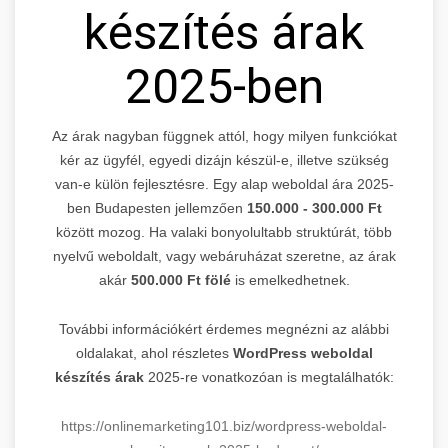
készítés árak
2025-ben
Az árak nagyban függnek attól, hogy milyen funkciókat
kér az ügyfél, egyedi dizájn készül-e, illetve szükség
van-e külön fejlesztésre. Egy alap weboldal ára 2025-
ben Budapesten jellemzően
150.000 - 300.000 Ft
között mozog. Ha valaki bonyolultabb struktúrát, több
nyelvű weboldalt, vagy webáruházat szeretne, az árak
akár
500.000 Ft fölé
is emelkedhetnek.
További információkért érdemes megnézni az alábbi
oldalakat, ahol részletes
WordPress weboldal
készítés árak
2025-re vonatkozóan is megtalálhatók:
https://onlinemarketing101.biz/wordpress-weboldal-