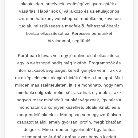
okostelefon, amelynek segítségével gyerekjáték a
vásárlás. Habár sok új vállalkozó és üzlettulajdonos
szeretne hatékony webshoppal rendelkezni, kevesen
tudják, mi szükséges a megfelelõ, felhasználóbarát
honlap elkészítéséhez. Keressen bennünket
bizalommal, segítünk!
Korábban kihívás volt egy jó online oldal elkészítése,
egy jó webshopé pedig még inkább. Programozók és
informatikusok segítségét kellett igénybe venni, akik a
mi elképzeléseink alapján hívták életre a honlapot. Mint
minden más szakterületen, itt is elmondható, hogy nem
mindenki dolgozik profin, sõt: akadnak olyanok is, akik
nagyon rossz minõségû munkát végeznek, így búcsút
mondhatunk a könnyen kezelhetõ oldalunknak, és a
megrendelõinknek is. Manapság sem egyszerû olyan
csapatot találni, amely gyorsan, profin, megbízhatóan
dolgozik. Mire érdemes figyelnünk? Egy fontos
szempont az ár-érték arány, azaz hogy a kiadott