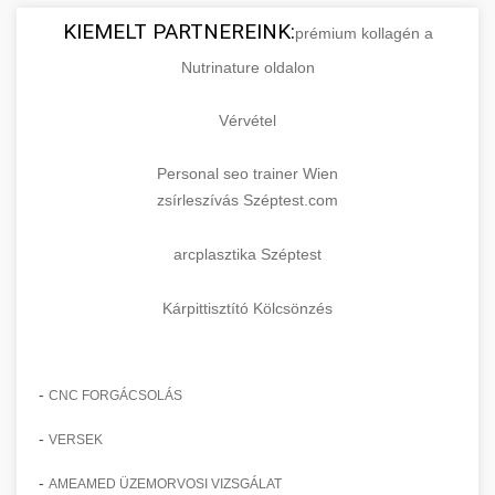
KIEMELT PARTNEREINK:
prémium kollagén a
Nutrinature oldalon
Vérvétel
Personal seo trainer Wien
zsírleszívás Széptest.com
arcplasztika Széptest
Kárpittisztító Kölcsönzés
-
CNC FORGÁCSOLÁS
-
VERSEK
-
AMEAMED ÜZEMORVOSI VIZSGÁLAT