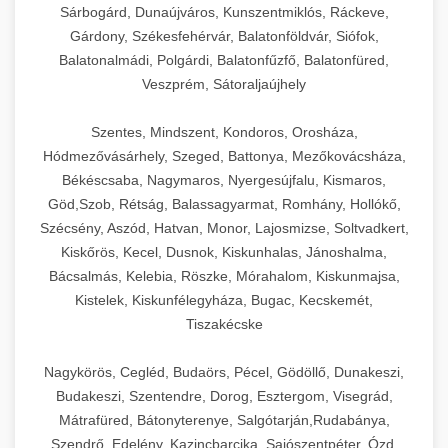
Sárbogárd, Dunaújváros, Kunszentmiklós, Ráckeve,
Gárdony, Székesfehérvár, Balatonföldvár, Siófok,
Balatonalmádi, Polgárdi, Balatonfűzfő, Balatonfüred,
Veszprém, Sátoraljaújhely
Szentes, Mindszent, Kondoros, Orosháza,
Hódmezővásárhely, Szeged, Battonya, Mezőkovácsháza,
Békéscsaba, Nagymaros, Nyergesújfalu, Kismaros,
Göd,Szob, Rétság, Balassagyarmat, Romhány, Hollókő,
Szécsény, Aszód, Hatvan, Monor, Lajosmizse, Soltvadkert,
Kiskőrös, Kecel, Dusnok, Kiskunhalas, Jánoshalma,
Bácsalmás, Kelebia, Röszke, Mórahalom, Kiskunmajsa,
Kistelek, Kiskunfélegyháza, Bugac, Kecskemét,
Tiszakécske
Nagykörös, Cegléd, Budaörs, Pécel, Gödöllő, Dunakeszi,
Budakeszi, Szentendre, Dorog, Esztergom, Visegrád,
Mátrafüred, Bátonyterenye, Salgótarján,Rudabánya,
Szendrő, Edelény, Kazincbarcika, Sajószentpéter, Ózd,