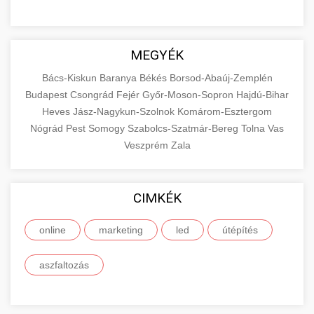
MEGYÉK
Bács-Kiskun
Baranya
Békés
Borsod-Abaúj-Zemplén
Budapest
Csongrád
Fejér
Győr-Moson-Sopron
Hajdú-Bihar
Heves
Jász-Nagykun-Szolnok
Komárom-Esztergom
Nógrád
Pest
Somogy
Szabolcs-Szatmár-Bereg
Tolna
Vas
Veszprém
Zala
CIMKÉK
online
marketing
led
útépítés
aszfaltozás