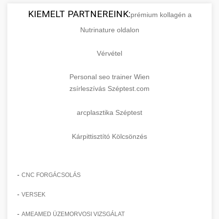
KIEMELT PARTNEREINK:
prémium kollagén a
Nutrinature oldalon
Vérvétel
Personal seo trainer Wien
zsírleszívás Széptest.com
arcplasztika Széptest
Kárpittisztító Kölcsönzés
-
CNC FORGÁCSOLÁS
-
VERSEK
-
AMEAMED ÜZEMORVOSI VIZSGÁLAT