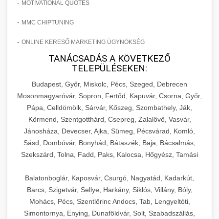
-
MOTIVATIONAL QUOTES
-
MMC CHIPTUNING
-
ONLINE KERESŐ MARKETING ÜGYNÖKSÉG
TANÁCSADÁS A KÖVETKEZŐ
TELEPÜLÉSEKEN:
Budapest, Győr, Miskolc, Pécs, Szeged, Debrecen
Mosonmagyaróvár, Sopron, Fertőd, Kapuvár, Csorna, Győr,
Pápa, Celldömölk, Sárvár, Kőszeg, Szombathely, Ják,
Körmend, Szentgotthárd, Csepreg, Zalalövő, Vasvár,
Jánosháza, Devecser, Ajka, Sümeg, Pécsvárad, Komló,
Sásd, Dombóvár, Bonyhád, Bátaszék, Baja, Bácsalmás,
Szekszárd, Tolna, Fadd, Paks, Kalocsa, Hőgyész, Tamási
Balatonboglár, Kaposvár, Csurgó, Nagyatád, Kadarkút,
Barcs, Szigetvár, Sellye, Harkány, Siklós, Villány, Bóly,
Mohács, Pécs, Szentlőrinc Andocs, Tab, Lengyeltóti,
Simontornya, Enying, Dunaföldvár, Solt, Szabadszállás,