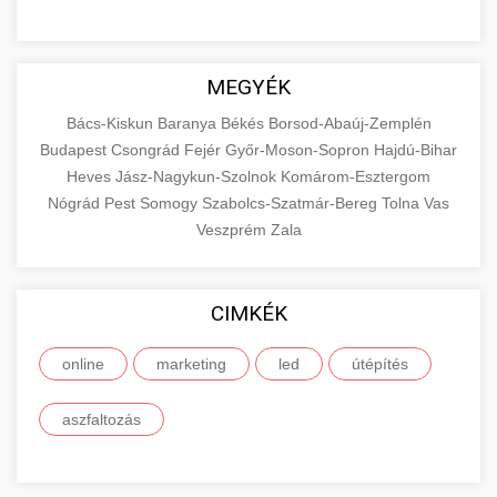
MEGYÉK
Bács-Kiskun
Baranya
Békés
Borsod-Abaúj-Zemplén
Budapest
Csongrád
Fejér
Győr-Moson-Sopron
Hajdú-Bihar
Heves
Jász-Nagykun-Szolnok
Komárom-Esztergom
Nógrád
Pest
Somogy
Szabolcs-Szatmár-Bereg
Tolna
Vas
Veszprém
Zala
CIMKÉK
online
marketing
led
útépítés
aszfaltozás