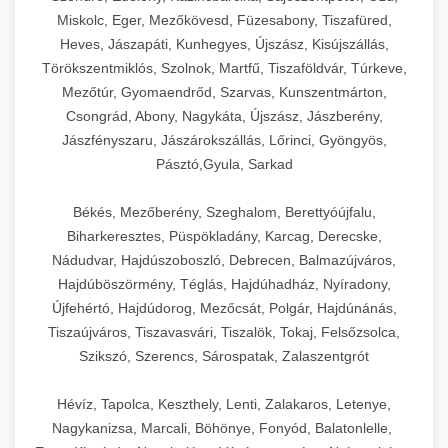
Miskolc, Eger, Mezőkövesd, Füzesabony, Tiszafüred,
Heves, Jászapáti, Kunhegyes, Újszász, Kisújszállás,
Törökszentmiklós, Szolnok, Martfű, Tiszaföldvár, Túrkeve,
Mezőtúr, Gyomaendrőd, Szarvas, Kunszentmárton,
Csongrád, Abony, Nagykáta, Újszász, Jászberény,
Jászfényszaru, Jászárokszállás, Lőrinci, Gyöngyös,
Pásztó,Gyula, Sarkad
Békés, Mezőberény, Szeghalom, Berettyóújfalu,
Biharkeresztes, Püspökladány, Karcag, Derecske,
Nádudvar, Hajdúszoboszló, Debrecen, Balmazújváros,
Hajdúböszörmény, Téglás, Hajdúhadház, Nyíradony,
Újfehértó, Hajdúdorog, Mezőcsát, Polgár, Hajdúnánás,
Tiszaújváros, Tiszavasvári, Tiszalök, Tokaj, Felsőzsolca,
Szikszó, Szerencs, Sárospatak, Zalaszentgrót
Hévíz, Tapolca, Keszthely, Lenti, Zalakaros, Letenye,
Nagykanizsa, Marcali, Böhönye, Fonyód, Balatonlelle,