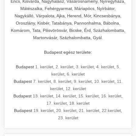
Encs, Kisvárda, Nagyhalász, Vásárosnamény, Nyíregyháza,
Mátészalka, Fehérgyarmat, Máriapócs, Nyírbátor,
Nagykálló, Várpalota, Ajka, Herend, Mór, Kincsesbánya,
Oroszlány, Kisbér, Tatabánya, Pannonhalma, Bábolna,
Komárom, Tata, Pilisvörösvár, Bicske, Érd, Százhalombatta,
Martonvásár, Százhalombatta, Gyál.
Budapest egész területe:
Budapest
1. kerület
,
2. kerület
,
3. kerület
,
4. kerület
,
5.
kerület
,
6. kerület
Budapest
7. kerület
,
8. kerület
,
9. kerület
,
10. kerület
,
11.
kerület
,
12. kerület
Budapest
13. kerület
,
14. kerület
,
15. kerület
,
16. kerület
,
17. kerület
,
18. kerület
Budapest
19. kerület
,
20. kerület
,
21. kerület
,
22.kerület
,
23. kerület