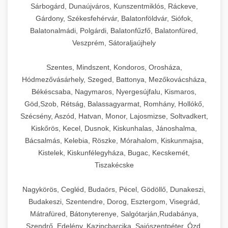
Sárbogárd, Dunaújváros, Kunszentmiklós, Ráckeve,
Gárdony, Székesfehérvár, Balatonföldvár, Siófok,
Balatonalmádi, Polgárdi, Balatonfűzfő, Balatonfüred,
Veszprém, Sátoraljaújhely
Szentes, Mindszent, Kondoros, Orosháza,
Hódmezővásárhely, Szeged, Battonya, Mezőkovácsháza,
Békéscsaba, Nagymaros, Nyergesújfalu, Kismaros,
Göd,Szob, Rétság, Balassagyarmat, Romhány, Hollókő,
Szécsény, Aszód, Hatvan, Monor, Lajosmizse, Soltvadkert,
Kiskőrös, Kecel, Dusnok, Kiskunhalas, Jánoshalma,
Bácsalmás, Kelebia, Röszke, Mórahalom, Kiskunmajsa,
Kistelek, Kiskunfélegyháza, Bugac, Kecskemét,
Tiszakécske
Nagykörös, Cegléd, Budaörs, Pécel, Gödöllő, Dunakeszi,
Budakeszi, Szentendre, Dorog, Esztergom, Visegrád,
Mátrafüred, Bátonyterenye, Salgótarján,Rudabánya,
Szendrő, Edelény, Kazincbarcika, Sajószentpéter, Ózd,