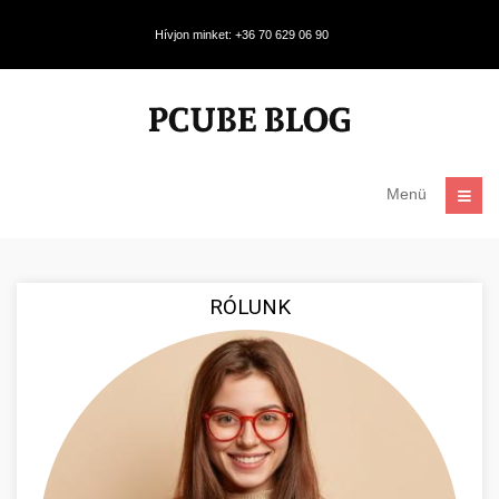
Hívjon minket: +36 70 629 06 90
Menü
RÓLUNK