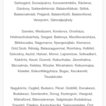
Sárbogárd, Dunaújváros, Kunszentmiklós, Ráckeve,
Gárdony, Székesfehérvár, Balatonföldvár, Siófok,
Balatonalmádi, Polgárdi, Balatonfűzfő, Balatonfüred,
Veszprém, Sátoraljaújhely
Szentes, Mindszent, Kondoros, Orosháza,
Hódmezővásárhely, Szeged, Battonya, Mezőkovácsháza,
Békéscsaba, Nagymaros, Nyergesújfalu, Kismaros,
Göd,Szob, Rétság, Balassagyarmat, Romhány, Hollókő,
Szécsény, Aszód, Hatvan, Monor, Lajosmizse, Soltvadkert,
Kiskőrös, Kecel, Dusnok, Kiskunhalas, Jánoshalma,
Bácsalmás, Kelebia, Röszke, Mórahalom, Kiskunmajsa,
Kistelek, Kiskunfélegyháza, Bugac, Kecskemét,
Tiszakécske
Nagykörös, Cegléd, Budaörs, Pécel, Gödöllő, Dunakeszi,
Budakeszi, Szentendre, Dorog, Esztergom, Visegrád,
Mátrafüred, Bátonyterenye, Salgótarján,Rudabánya,
Szendrő, Edelény, Kazincbarcika, Sajószentpéter, Ózd,