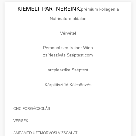
KIEMELT PARTNEREINK:
prémium kollagén a
Nutrinature oldalon
Vérvétel
Personal seo trainer Wien
zsírleszívás Széptest.com
arcplasztika Széptest
Kárpittisztító Kölcsönzés
-
CNC FORGÁCSOLÁS
-
VERSEK
-
AMEAMED ÜZEMORVOSI VIZSGÁLAT