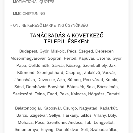
-
MOTIVATIONAL QUOTES
-
MMC CHIPTUNING
-
ONLINE KERESŐ MARKETING ÜGYNÖKSÉG
TANÁCSADÁS A KÖVETKEZŐ
TELEPÜLÉSEKEN:
Budapest, Győr, Miskolc, Pécs, Szeged, Debrecen
Mosonmagyaróvár, Sopron, Fertőd, Kapuvár, Csorna, Győr,
Pápa, Celldömölk, Sárvár, Kőszeg, Szombathely, Ják,
Körmend, Szentgotthárd, Csepreg, Zalalövő, Vasvár,
Jánosháza, Devecser, Ajka, Sümeg, Pécsvárad, Komló,
Sásd, Dombóvár, Bonyhád, Bátaszék, Baja, Bácsalmás,
Szekszárd, Tolna, Fadd, Paks, Kalocsa, Hőgyész, Tamási
Balatonboglár, Kaposvár, Csurgó, Nagyatád, Kadarkút,
Barcs, Szigetvár, Sellye, Harkány, Siklós, Villány, Bóly,
Mohács, Pécs, Szentlőrinc Andocs, Tab, Lengyeltóti,
Simontornya, Enying, Dunaföldvár, Solt, Szabadszállás,