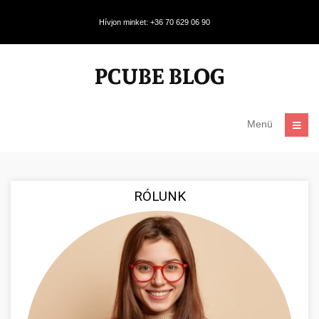
Hívjon minket: +36 70 629 06 90
Menü
RÓLUNK