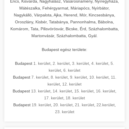
Encs, Kisvárda, Nagyhalász, Vásárosnamény, Nyíregyháza,
Mátészalka, Fehérgyarmat, Máriapócs, Nyírbátor,
Nagykálló, Várpalota, Ajka, Herend, Mór, Kincsesbánya,
Oroszlány, Kisbér, Tatabánya, Pannonhalma, Bábolna,
Komárom, Tata, Pilisvörösvár, Bicske, Érd, Százhalombatta,
Martonvásár, Százhalombatta, Gyál.
Budapest egész területe:
Budapest
1. kerület
,
2. kerület
,
3. kerület
,
4. kerület
,
5.
kerület
,
6. kerület
Budapest
7. kerület
,
8. kerület
,
9. kerület
,
10. kerület
,
11.
kerület
,
12. kerület
Budapest
13. kerület
,
14. kerület
,
15. kerület
,
16. kerület
,
17. kerület
,
18. kerület
Budapest
19. kerület
,
20. kerület
,
21. kerület
,
22.kerület
,
23. kerület