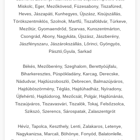
Miskolc, Eger, Mezőkövesd, Füzesabony, Tiszafüred,
Heves, Jászapáti, Kunhegyes, Újszász, Kisújszállás,
Törökszentmiklós, Szolnok, Martfű, Tiszaföldvár, Túrkeve,
Mezőtúr, Gyomaendrőd, Szarvas, Kunszentmárton,
Csongrád, Abony, Nagykáta, Újszász, Jászberény,
Jászfényszaru, Jászárokszállás, Lőrinci, Gyöngyös,
Pásztó,Gyula, Sarkad
Békés, Mezőberény, Szeghalom, Berettyóújfalu,
Biharkeresztes, Püspökladány, Karcag, Derecske,
Nádudvar, Hajdúszoboszló, Debrecen, Balmazújváros,
Hajdúböszörmény, Téglás, Hajdúhadház, Nyíradony,
Újfehértó, Hajdúdorog, Mezőcsát, Polgár, Hajdúnánás,
Tiszaújváros, Tiszavasvári, Tiszalök, Tokaj, Felsőzsolca,
Szikszó, Szerencs, Sárospatak, Zalaszentgrót
Hévíz, Tapolca, Keszthely, Lenti, Zalakaros, Letenye,
Nagykanizsa, Marcali, Böhönye, Fonyód, Balatonlelle,