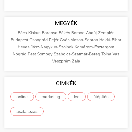
MEGYÉK
Bács-Kiskun
Baranya
Békés
Borsod-Abaúj-Zemplén
Budapest
Csongrád
Fejér
Győr-Moson-Sopron
Hajdú-Bihar
Heves
Jász-Nagykun-Szolnok
Komárom-Esztergom
Nógrád
Pest
Somogy
Szabolcs-Szatmár-Bereg
Tolna
Vas
Veszprém
Zala
CIMKÉK
online
marketing
led
útépítés
aszfaltozás