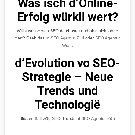
Was isch d’Online-
Erfolg würkli wert?
Willst wüsse was SEO de chostet und ob’d sich lohne
tuet? Gseh das uf
SEO Agentur Züri
oder
SEO Agentur
Wien
.
d’Evolution vo SEO-
Strategie – Neue
Trends und
Technologië
Blib am Ball wäg SEO-Trends uf
SEO Agentur Züri
.