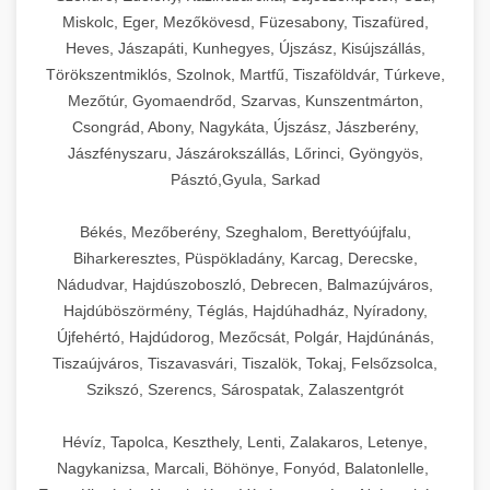
Miskolc, Eger, Mezőkövesd, Füzesabony, Tiszafüred,
Heves, Jászapáti, Kunhegyes, Újszász, Kisújszállás,
Törökszentmiklós, Szolnok, Martfű, Tiszaföldvár, Túrkeve,
Mezőtúr, Gyomaendrőd, Szarvas, Kunszentmárton,
Csongrád, Abony, Nagykáta, Újszász, Jászberény,
Jászfényszaru, Jászárokszállás, Lőrinci, Gyöngyös,
Pásztó,Gyula, Sarkad
Békés, Mezőberény, Szeghalom, Berettyóújfalu,
Biharkeresztes, Püspökladány, Karcag, Derecske,
Nádudvar, Hajdúszoboszló, Debrecen, Balmazújváros,
Hajdúböszörmény, Téglás, Hajdúhadház, Nyíradony,
Újfehértó, Hajdúdorog, Mezőcsát, Polgár, Hajdúnánás,
Tiszaújváros, Tiszavasvári, Tiszalök, Tokaj, Felsőzsolca,
Szikszó, Szerencs, Sárospatak, Zalaszentgrót
Hévíz, Tapolca, Keszthely, Lenti, Zalakaros, Letenye,
Nagykanizsa, Marcali, Böhönye, Fonyód, Balatonlelle,