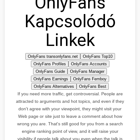
OnlyFans
Kapcsolódó
Linkek
OnlyFans transonlyfans.net
OnlyFans Top10
OnlyFans Profiles
OnlyFans Accounts
OnlyFans Guide
OnlyFans Manager
OnlyFans Earnings
OnlyFans Femboy
OnlyFans Alternatives
OnlyFans Best
If you need more traffic, get controversial. People are
attracted to arguments and hot topics, and even if they
don't agree with your viewpoint, they might visit your
Web page or site just to leave a comment about how
wrong you are. That's still good for you from a search
engine ranking point of view, and it will raise your
visibility if people talk about you even when the talk is