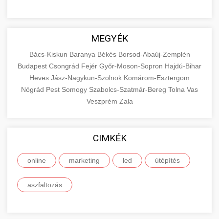
MEGYÉK
Bács-Kiskun
Baranya
Békés
Borsod-Abaúj-Zemplén
Budapest
Csongrád
Fejér
Győr-Moson-Sopron
Hajdú-Bihar
Heves
Jász-Nagykun-Szolnok
Komárom-Esztergom
Nógrád
Pest
Somogy
Szabolcs-Szatmár-Bereg
Tolna
Vas
Veszprém
Zala
CIMKÉK
online
marketing
led
útépítés
aszfaltozás