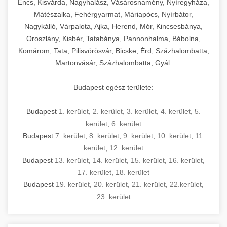
Encs, Kisvárda, Nagyhalász, Vásárosnamény, Nyíregyháza,
Mátészalka, Fehérgyarmat, Máriapócs, Nyírbátor,
Nagykálló, Várpalota, Ajka, Herend, Mór, Kincsesbánya,
Oroszlány, Kisbér, Tatabánya, Pannonhalma, Bábolna,
Komárom, Tata, Pilisvörösvár, Bicske, Érd, Százhalombatta,
Martonvásár, Százhalombatta, Gyál.
Budapest egész területe:
Budapest
1. kerület
,
2. kerület
,
3. kerület
,
4. kerület
,
5.
kerület
,
6. kerület
Budapest
7. kerület
,
8. kerület
,
9. kerület
,
10. kerület
,
11.
kerület
,
12. kerület
Budapest
13. kerület
,
14. kerület
,
15. kerület
,
16. kerület
,
17. kerület
,
18. kerület
Budapest
19. kerület
,
20. kerület
,
21. kerület
,
22.kerület
,
23. kerület