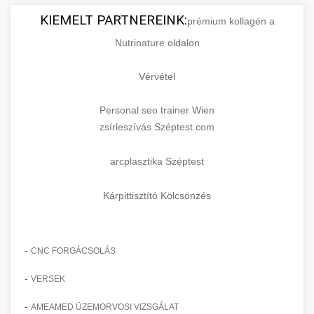
KIEMELT PARTNEREINK:
prémium kollagén a
Nutrinature oldalon
Vérvétel
Personal seo trainer Wien
zsírleszívás Széptest.com
arcplasztika Széptest
Kárpittisztító Kölcsönzés
-
CNC FORGÁCSOLÁS
-
VERSEK
-
AMEAMED ÜZEMORVOSI VIZSGÁLAT