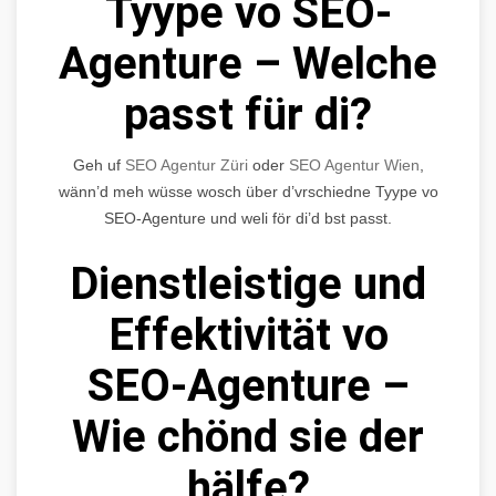
Tyype vo SEO-
Agenture – Welche
passt für di?
Geh uf
SEO Agentur Züri
oder
SEO Agentur Wien
,
wänn’d meh wüsse wosch über d’vrschiedne Tyype vo
SEO-Agenture und weli för di’d bst passt.
Dienstleistige und
Effektivität vo
SEO-Agenture –
Wie chönd sie der
hälfe?