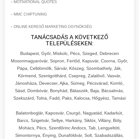
-
MOTIVATIONAL QUOTES
-
MMC CHIPTUNING
-
ONLINE KERESŐ MARKETING ÜGYNÖKSÉG
TANÁCSADÁS A KÖVETKEZŐ
TELEPÜLÉSEKEN:
Budapest, Győr, Miskolc, Pécs, Szeged, Debrecen
Mosonmagyaróvár, Sopron, Fertőd, Kapuvár, Csorna, Győr,
Pápa, Celldömölk, Sárvár, Kőszeg, Szombathely, Ják,
Körmend, Szentgotthárd, Csepreg, Zalalövő, Vasvár,
Jánosháza, Devecser, Ajka, Sümeg, Pécsvárad, Komló,
Sásd, Dombóvár, Bonyhád, Bátaszék, Baja, Bácsalmás,
Szekszárd, Tolna, Fadd, Paks, Kalocsa, Hőgyész, Tamási
Balatonboglár, Kaposvár, Csurgó, Nagyatád, Kadarkút,
Barcs, Szigetvár, Sellye, Harkány, Siklós, Villány, Bóly,
Mohács, Pécs, Szentlőrinc Andocs, Tab, Lengyeltóti,
Simontornya, Enying, Dunaföldvár, Solt, Szabadszállás,