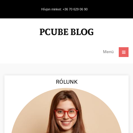
Hívjon minket: +36 70 629 06 90
Menü
RÓLUNK