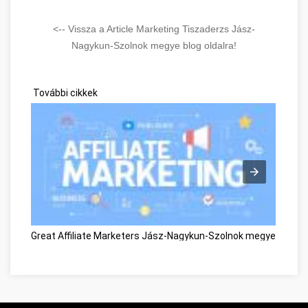
<-- Vissza a Article Marketing Tiszaderzs Jász-
Nagykun-Szolnok megye blog oldalra!
További cikkek
Great Affiliate Marketers Jász-Nagykun-Szolnok megye
Great