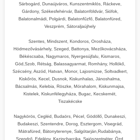
Sárbogárd, Dunaújváros, Kunszentmiklós, Ráckeve,
Gárdony, Székesfehérvár, Balatonföldvár, Siófok,
Balatonalmádi, Polgárdi, Balatonfűzfő, Balatonfüred,
Veszprém, Sátoraljaújhely
Szentes, Mindszent, Kondoros, Orosháza,
Hódmezővásárhely, Szeged, Battonya, Mezőkovácsháza,
Békéscsaba, Nagymaros, Nyergesújfalu, Kismaros,
Göd,Szob, Rétság, Balassagyarmat, Romhány, Hollókő,
Szécsény, Aszód, Hatvan, Monor, Lajosmizse, Soltvadkert,
Kiskőrös, Kecel, Dusnok, Kiskunhalas, Jánoshalma,
Bácsalmás, Kelebia, Röszke, Mórahalom, Kiskunmajsa,
Kistelek, Kiskunfélegyháza, Bugac, Kecskemét,
Tiszakécske
Nagykörös, Cegléd, Budaörs, Pécel, Gödöllő, Dunakeszi,
Budakeszi, Szentendre, Dorog, Esztergom, Visegrád,
Mátrafüred, Bátonyterenye, Salgótarján,Rudabánya,
Szendrő, Edelény, Kazincbarcika, Sajószentpéter, Ózd,