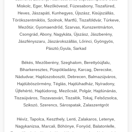
Miskolc, Eger, Mezőkövesd, Füzesabony, Tiszafüred,
Heves, Jászapáti, Kunhegyes, Újszász, Kisújszállás,
Törökszentmiklós, Szolnok, Martfű, Tiszaföldvár, Túrkeve,
Mezőtúr, Gyomaendrőd, Szarvas, Kunszentmárton,
Csongrád, Abony, Nagykáta, Újszász, Jászberény,
Jászfényszaru, Jászárokszállás, Lőrinci, Gyöngyös,
Pásztó,Gyula, Sarkad
Békés, Mezőberény, Szeghalom, Berettyóújfalu,
Biharkeresztes, Püspökladány, Karcag, Derecske,
Nádudvar, Hajdúszoboszló, Debrecen, Balmazújváros,
Hajdúböszörmény, Téglás, Hajdúhadház, Nyíradony,
Újfehértó, Hajdúdorog, Mezőcsát, Polgár, Hajdúnánás,
Tiszaújváros, Tiszavasvári, Tiszalök, Tokaj, Felsőzsolca,
Szikszó, Szerencs, Sárospatak, Zalaszentgrót
Hévíz, Tapolca, Keszthely, Lenti, Zalakaros, Letenye,
Nagykanizsa, Marcali, Böhönye, Fonyód, Balatonlelle,