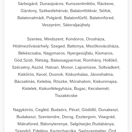
Sárbogárd, Dunaújváros, Kunszentmiklós, Ráckeve,
Gárdony, Székesfehérvár, Balatonföldvár, Siófok,
Balatonalmádi, Polgárdi, Balatonfűzfő, Balatonfüred,
Veszprém, Sátoraljaújhely
Szentes, Mindszent, Kondoros, Orosháza,
Hódmezővásárhely, Szeged, Battonya, Mezőkovácsháza,
Békéscsaba, Nagymaros, Nyergesújfalu, Kismaros,
Göd,Szob, Rétság, Balassagyarmat, Romhány, Hollókő,
Szécsény, Aszód, Hatvan, Monor, Lajosmizse, Soltvadkert,
Kiskőrös, Kecel, Dusnok, Kiskunhalas, Jánoshalma,
Bácsalmás, Kelebia, Röszke, Mórahalom, Kiskunmajsa,
Kistelek, Kiskunfélegyháza, Bugac, Kecskemét,
Tiszakécske
Nagykörös, Cegléd, Budaörs, Pécel, Gödöllő, Dunakeszi,
Budakeszi, Szentendre, Dorog, Esztergom, Visegrád,
Mátrafüred, Bátonyterenye, Salgótarján,Rudabánya,
Szendrő, Edelény, Kazincbarcika, Sajószentpéter, Ózd,