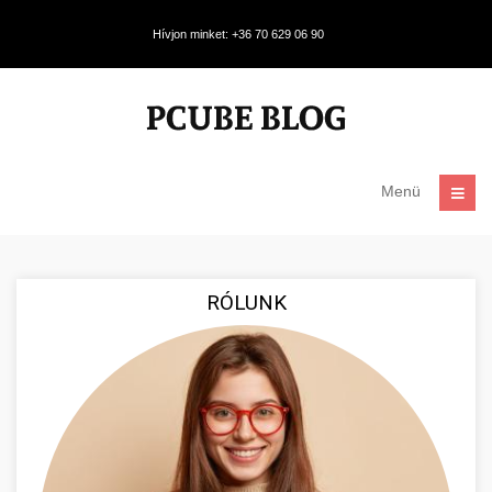
Hívjon minket: +36 70 629 06 90
Menü
RÓLUNK