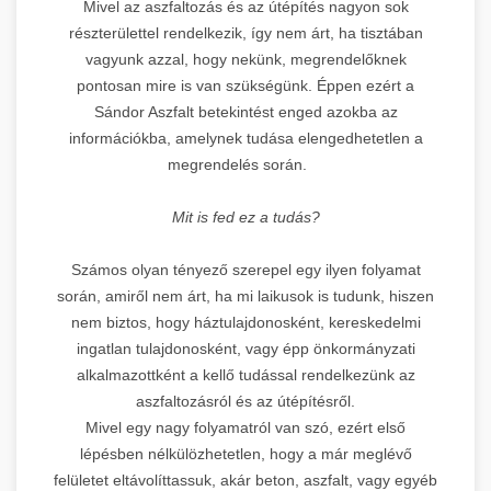
Mivel az aszfaltozás és az útépítés nagyon sok
részterülettel rendelkezik, így nem árt, ha tisztában
vagyunk azzal, hogy nekünk, megrendelőknek
pontosan mire is van szükségünk. Éppen ezért a
Sándor Aszfalt betekintést enged azokba az
információkba, amelynek tudása elengedhetetlen a
megrendelés során.
Mit is fed ez a tudás?
Számos olyan tényező szerepel egy ilyen folyamat
során, amiről nem árt, ha mi laikusok is tudunk, hiszen
nem biztos, hogy háztulajdonosként, kereskedelmi
ingatlan tulajdonosként, vagy épp önkormányzati
alkalmazottként a kellő tudással rendelkezünk az
aszfaltozásról és az útépítésről.
Mivel egy nagy folyamatról van szó, ezért első
lépésben nélkülözhetetlen, hogy a már meglévő
felületet eltávolíttassuk, akár beton, aszfalt, vagy egyéb