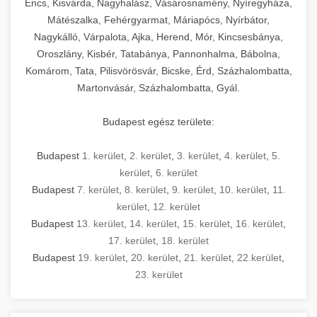
Encs, Kisvárda, Nagyhalász, Vásárosnamény, Nyíregyháza,
Mátészalka, Fehérgyarmat, Máriapócs, Nyírbátor,
Nagykálló, Várpalota, Ajka, Herend, Mór, Kincsesbánya,
Oroszlány, Kisbér, Tatabánya, Pannonhalma, Bábolna,
Komárom, Tata, Pilisvörösvár, Bicske, Érd, Százhalombatta,
Martonvásár, Százhalombatta, Gyál.
Budapest egész területe:
Budapest
1. kerület
,
2. kerület
,
3. kerület
,
4. kerület
,
5.
kerület
,
6. kerület
Budapest
7. kerület
,
8. kerület
,
9. kerület
,
10. kerület
,
11.
kerület
,
12. kerület
Budapest
13. kerület
,
14. kerület
,
15. kerület
,
16. kerület
,
17. kerület
,
18. kerület
Budapest
19. kerület
,
20. kerület
,
21. kerület
,
22.kerület
,
23. kerület