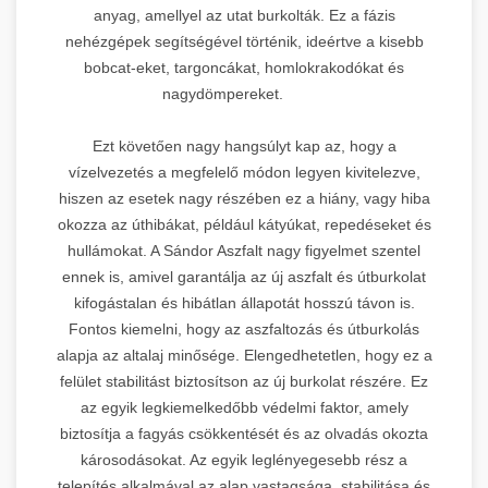
anyag, amellyel az utat burkolták. Ez a fázis
nehézgépek segítségével történik, ideértve a kisebb
bobcat-eket, targoncákat, homlokrakodókat és
nagydömpereket.
Ezt követően nagy hangsúlyt kap az, hogy a
vízelvezetés a megfelelő módon legyen kivitelezve,
hiszen az esetek nagy részében ez a hiány, vagy hiba
okozza az úthibákat, például kátyúkat, repedéseket és
hullámokat. A Sándor Aszfalt nagy figyelmet szentel
ennek is, amivel garantálja az új aszfalt és útburkolat
kifogástalan és hibátlan állapotát hosszú távon is.
Fontos kiemelni, hogy az aszfaltozás és útburkolás
alapja az altalaj minősége. Elengedhetetlen, hogy ez a
felület stabilitást biztosítson az új burkolat részére. Ez
az egyik legkiemelkedőbb védelmi faktor, amely
biztosítja a fagyás csökkentését és az olvadás okozta
károsodásokat. Az egyik leglényegesebb rész a
telepítés alkalmával az alap vastagsága, stabilitása és