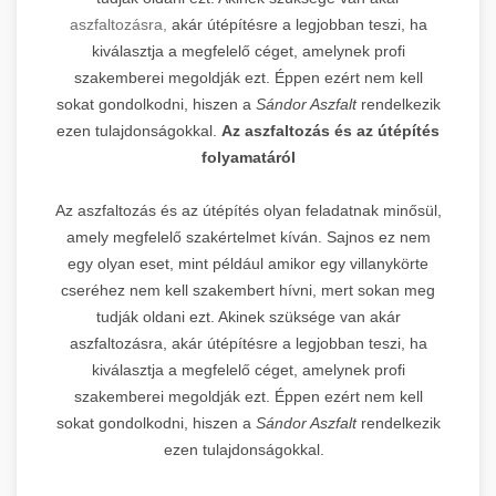
aszfaltozásra,
akár útépítésre a legjobban teszi, ha
kiválasztja a megfelelő céget, amelynek profi
szakemberei megoldják ezt. Éppen ezért nem kell
sokat gondolkodni, hiszen a
Sándor Aszfalt
rendelkezik
ezen tulajdonságokkal.
Az aszfaltozás és az útépítés
folyamatáról
Az aszfaltozás és az útépítés olyan feladatnak minősül,
amely megfelelő szakértelmet kíván. Sajnos ez nem
egy olyan eset, mint például amikor egy villanykörte
cseréhez nem kell szakembert hívni, mert sokan meg
tudják oldani ezt. Akinek szüksége van akár
aszfaltozásra, akár útépítésre a legjobban teszi, ha
kiválasztja a megfelelő céget, amelynek profi
szakemberei megoldják ezt. Éppen ezért nem kell
sokat gondolkodni, hiszen a
Sándor Aszfalt
rendelkezik
ezen tulajdonságokkal.