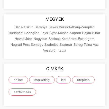
MEGYÉK
Bács-Kiskun
Baranya
Békés
Borsod-Abaúj-Zemplén
Budapest
Csongrád
Fejér
Győr-Moson-Sopron
Hajdú-Bihar
Heves
Jász-Nagykun-Szolnok
Komárom-Esztergom
Nógrád
Pest
Somogy
Szabolcs-Szatmár-Bereg
Tolna
Vas
Veszprém
Zala
CIMKÉK
online
marketing
led
útépítés
aszfaltozás