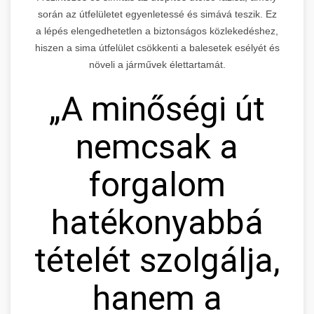
során az útfelületet egyenletessé és simává teszik. Ez
a lépés elengedhetetlen a biztonságos közlekedéshez,
hiszen a sima útfelület csökkenti a balesetek esélyét és
növeli a járművek élettartamát.
„A minőségi út
nemcsak a
forgalom
hatékonyabbá
tételét szolgálja,
hanem a