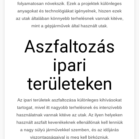
folyamatosan növekszik. Ezek a projektek különleges
anyagokat és technológiákat igényelnek, hiszen ezek
az utak általában könnyebb terhelésnek vannak kitéve,
mint a gépjárművek által használt utak.
Aszfaltozás
ipari
területeken
Az ipari területek aszfaltozása különleges kihívásokat
tartogat, mivel itt nagyobb terhelésnek és intenzívebb
használatnak vannak kitéve az utak. Az ilyen helyeken
használt aszfalt keverékeknek ellenállónak kell lenniük
a nagy súlyú járművekkel szemben, és az időjárás
viszontagságaival is meg kell birkózniuk.