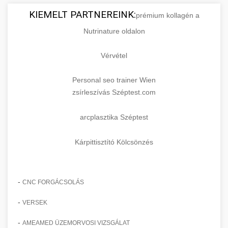
KIEMELT PARTNEREINK:
prémium kollagén a
Nutrinature oldalon
Vérvétel
Personal seo trainer Wien
zsírleszívás Széptest.com
arcplasztika Széptest
Kárpittisztító Kölcsönzés
-
CNC FORGÁCSOLÁS
-
VERSEK
-
AMEAMED ÜZEMORVOSI VIZSGÁLAT