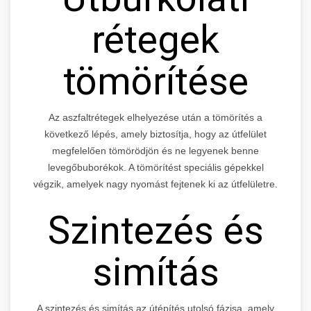
rétegek
tömörítése
Az aszfaltrétegek elhelyezése után a tömörítés a
következő lépés, amely biztosítja, hogy az útfelület
megfelelően tömörödjön és ne legyenek benne
levegőbuborékok. A tömörítést speciális gépekkel
végzik, amelyek nagy nyomást fejtenek ki az útfelületre.
Szintezés és
simítás
A szintezés és simítás az útépítés utolsó fázisa, amely