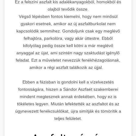
Ez a felszíni aszfalt kis adalékanyagokból, homokból és
olajból tevődik össze.
Végső lépésben fontos kiemelni, hogy nem minősül
gyakori esetnek, amikor az új aszfaltburkolat nem
kapcsolódik semmihez. Gondoljunk csak egy meglévő
felhajtóra, parkolóra, vagy akár úttestre. Ebből
kifolyólag pedig össze kell kötni a már meglévő
anyaggal az újat, ami szintén nagy szaktudást igénylő
feladat. Ezt a műveletet nevezzük fenékhézagolásnak,
amikor a régi aszfalt találkozik az újjal.
Ebben a fázisban is gondolni kell a vízelvezetés
fontosságára, hiszen a Sándor Aszfaét szakemberei
mindent megtesznek annak érdekében, hogy ez is
tökéletes legyen. Miután lefektették az aszfaltot és az
úgynevezett fenékcsuklókat, újra simítják és tömörítik a
teljes felületet.