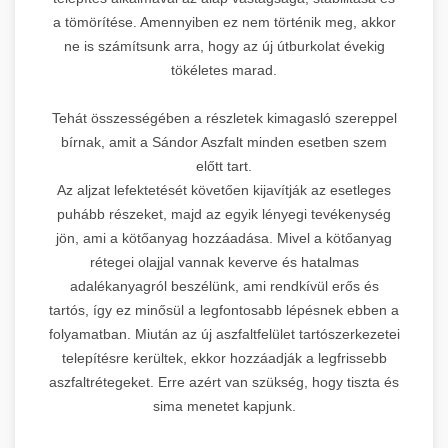
a tömörítése. Amennyiben ez nem történik meg, akkor
ne is számítsunk arra, hogy az új útburkolat évekig
tökéletes marad.
Tehát összességében a részletek kimagasló szereppel
bírnak, amit a Sándor Aszfalt minden esetben szem
előtt tart.
Az aljzat lefektetését követően kijavítják az esetleges
puhább részeket, majd az egyik lényegi tevékenység
jön, ami a kötőanyag hozzáadása. Mivel a kötőanyag
rétegei olajjal vannak keverve és hatalmas
adalékanyagról beszélünk, ami rendkívül erős és
tartós, így ez minősül a legfontosabb lépésnek ebben a
folyamatban. Miután az új aszfaltfelület tartószerkezetei
telepítésre kerültek, ekkor hozzáadják a legfrissebb
aszfaltrétegeket. Erre azért van szükség, hogy tiszta és
sima menetet kapjunk.