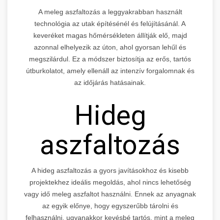
A meleg aszfaltozás a leggyakrabban használt
technológia az utak építésénél és felújításánál. A
keveréket magas hőmérsékleten állítják elő, majd
azonnal elhelyezik az úton, ahol gyorsan lehűl és
megszilárdul. Ez a módszer biztosítja az erős, tartós
útburkolatot, amely ellenáll az intenzív forgalomnak és
az időjárás hatásainak.
Hideg
aszfaltozás
A hideg aszfaltozás a gyors javításokhoz és kisebb
projektekhez ideális megoldás, ahol nincs lehetőség
vagy idő meleg aszfaltot használni. Ennek az anyagnak
az egyik előnye, hogy egyszerűbb tárolni és
felhasználni, ugyanakkor kevésbé tartós, mint a meleg