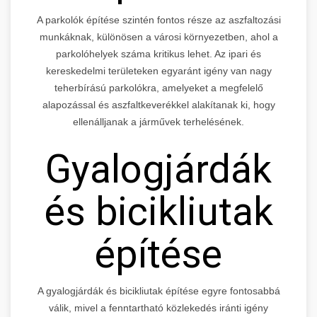
A parkolók építése szintén fontos része az aszfaltozási
munkáknak, különösen a városi környezetben, ahol a
parkolóhelyek száma kritikus lehet. Az ipari és
kereskedelmi területeken egyaránt igény van nagy
teherbírású parkolókra, amelyeket a megfelelő
alapozással és aszfaltkeverékkel alakítanak ki, hogy
ellenálljanak a járművek terhelésének.
Gyalogjárdák
és bicikliutak
építése
A gyalogjárdák és bicikliutak építése egyre fontosabbá
válik, mivel a fenntartható közlekedés iránti igény