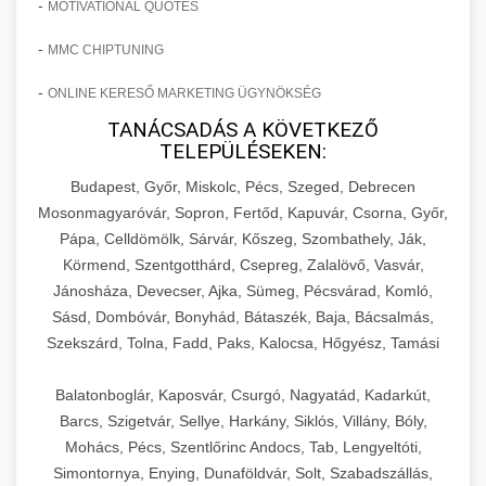
-
MOTIVATIONAL QUOTES
-
MMC CHIPTUNING
-
ONLINE KERESŐ MARKETING ÜGYNÖKSÉG
TANÁCSADÁS A KÖVETKEZŐ
TELEPÜLÉSEKEN:
Budapest, Győr, Miskolc, Pécs, Szeged, Debrecen
Mosonmagyaróvár, Sopron, Fertőd, Kapuvár, Csorna, Győr,
Pápa, Celldömölk, Sárvár, Kőszeg, Szombathely, Ják,
Körmend, Szentgotthárd, Csepreg, Zalalövő, Vasvár,
Jánosháza, Devecser, Ajka, Sümeg, Pécsvárad, Komló,
Sásd, Dombóvár, Bonyhád, Bátaszék, Baja, Bácsalmás,
Szekszárd, Tolna, Fadd, Paks, Kalocsa, Hőgyész, Tamási
Balatonboglár, Kaposvár, Csurgó, Nagyatád, Kadarkút,
Barcs, Szigetvár, Sellye, Harkány, Siklós, Villány, Bóly,
Mohács, Pécs, Szentlőrinc Andocs, Tab, Lengyeltóti,
Simontornya, Enying, Dunaföldvár, Solt, Szabadszállás,