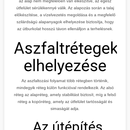
az alap nem megfelelően van elkészítve, az egész
útfelület sérülékennyé válik. Az alapozás során a talaj
előkészítése, a vízelvezetés megoldása és a megfelelő
szilárdságú alapanyagok elhelyezése biztosítja, hogy
az útburkolat hosszú távon ellenálljon a terhelésnek.
Aszfaltrétegek
elhelyezése
Az aszfaltozási folyamat több rétegben történik,
mindegyik réteg külön funkcióval rendelkezik. Az alsó
réteg az alapréteg, amely stabilitást biztosít, míg a felső
réteg a kopóréteg, amely az útfelület tartósságát és
simaságát adja.
„Az útépítés