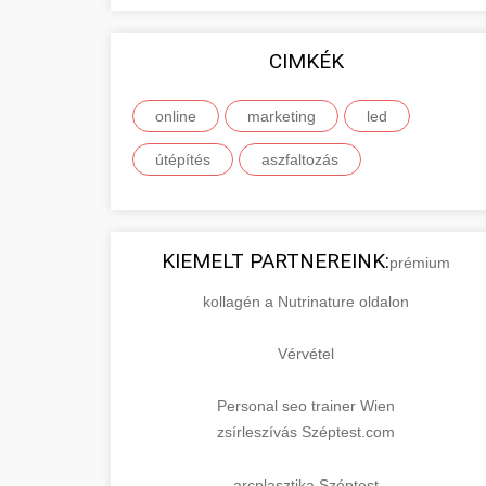
CIMKÉK
online
marketing
led
útépítés
aszfaltozás
KIEMELT PARTNEREINK:
prémium
kollagén a Nutrinature oldalon
Vérvétel
Personal seo trainer Wien
zsírleszívás Széptest.com
arcplasztika Széptest