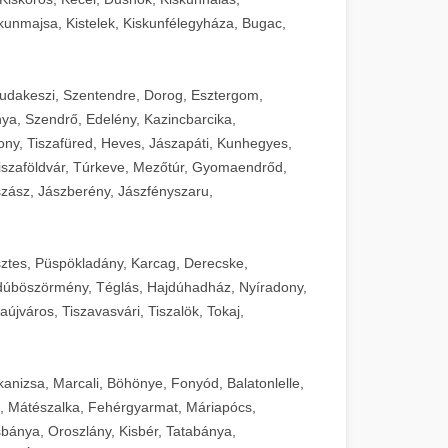
unmajsa, Kistelek, Kiskunfélegyháza, Bugac,
Budakeszi, Szentendre, Dorog, Esztergom,
ya, Szendrő, Edelény, Kazincbarcika,
ny, Tiszafüred, Heves, Jászapáti, Kunhegyes,
 Tiszaföldvár, Túrkeve, Mezőtúr, Gyomaendrőd,
zász, Jászberény, Jászfényszaru,
sztes, Püspökladány, Karcag, Derecske,
dúböszörmény, Téglás, Hajdúhadház, Nyíradony,
újváros, Tiszavasvári, Tiszalök, Tokaj,
kanizsa, Marcali, Böhönye, Fonyód, Balatonlelle,
, Mátészalka, Fehérgyarmat, Máriapócs,
sbánya, Oroszlány, Kisbér, Tatabánya,