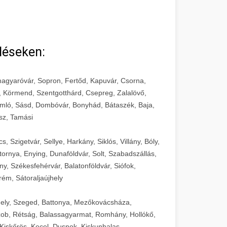
léseken:
agyaróvár, Sopron, Fertőd, Kapuvár, Csorna,
, Körmend, Szentgotthárd, Csepreg, Zalalövő,
mló, Sásd, Dombóvár, Bonyhád, Bátaszék, Baja,
sz, Tamási
 Szigetvár, Sellye, Harkány, Siklós, Villány, Bóly,
ornya, Enying, Dunaföldvár, Solt, Szabadszállás,
, Székesfehérvár, Balatonföldvár, Siófok,
rém, Sátoraljaújhely
ely, Szeged, Battonya, Mezőkovácsháza,
ob, Rétság, Balassagyarmat, Romhány, Hollókő,
Kiskőrös, Kecel, Dusnok, Kiskunhalas,