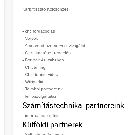
Kárpittisztító Kölcsönzés
-
cnc forgácsolás
-
Versek
-
Ameamed üzemorvosi vizsgálat
-
Guru konténer rendelés
-
Bor bolt és webshop
-
Chiptuning
-
Chip tuning video
-
Wikipedia
-
További partnereink
.
felhőszolgáltatás
Számítástechnikai partnereink
-
internet marketing
Külföldi partnerek
-
Selfesteem2go.com