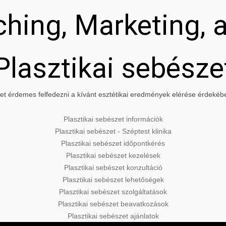
hing, Marketing, a
Plasztikai sebésze
t érdemes felfedezni a kívánt esztétikai eredmények elérése érdekében
Plasztikai sebészet információk
Plasztikai sebészet - Széptest klinika
Plasztikai sebészet időpontkérés
Plasztikai sebészet kezelések
Plasztikai sebészet konzultáció
Plasztikai sebészet lehetőségek
Plasztikai sebészet szolgáltatások
Plasztikai sebészet beavatkozások
Plasztikai sebészet ajánlatok