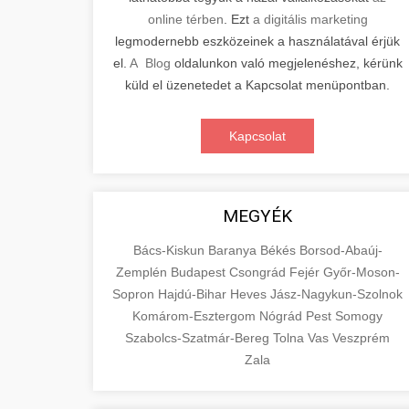
online térben
. Ezt
a digitális marketing
legmodernebb eszközeinek a használatával érjük
el.
A Blog
oldalunkon való megjelenéshez, kérünk
küld el üzenetedet a Kapcsolat menüpontban.
Kapcsolat
MEGYÉK
Bács-Kiskun
Baranya
Békés
Borsod-Abaúj-
Zemplén
Budapest
Csongrád
Fejér
Győr-Moson-
Sopron
Hajdú-Bihar
Heves
Jász-Nagykun-Szolnok
Komárom-Esztergom
Nógrád
Pest
Somogy
Szabolcs-Szatmár-Bereg
Tolna
Vas
Veszprém
Zala