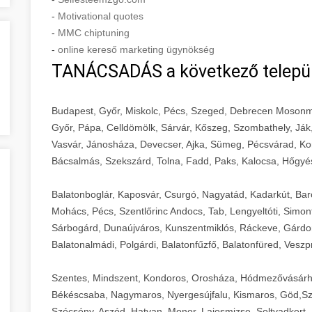
-
Motivational quotes
-
MMC chiptuning
-
online kereső marketing ügynökség
TANÁCSADÁS a következő telepü
Budapest, Győr, Miskolc, Pécs, Szeged, Debrecen Mosonm
Győr, Pápa, Celldömölk, Sárvár, Kőszeg, Szombathely, Ják
Vasvár, Jánosháza, Devecser, Ajka, Sümeg, Pécsvárad, Ko
Bácsalmás, Szekszárd, Tolna, Fadd, Paks, Kalocsa, Hőgyé
Balatonboglár, Kaposvár, Csurgó, Nagyatád, Kadarkút, Barcs,
Mohács, Pécs, Szentlőrinc Andocs, Tab, Lengyeltóti, Simont
Sárbogárd, Dunaújváros, Kunszentmiklós, Ráckeve, Gárdony
Balatonalmádi, Polgárdi, Balatonfűzfő, Balatonfüred, Veszp
Szentes, Mindszent, Kondoros, Orosháza, Hódmezővásárh
Békéscsaba, Nagymaros, Nyergesújfalu, Kismaros, Göd,Sz
Szécsény, Aszód, Hatvan, Monor, Lajosmizse, Soltvadkert, 