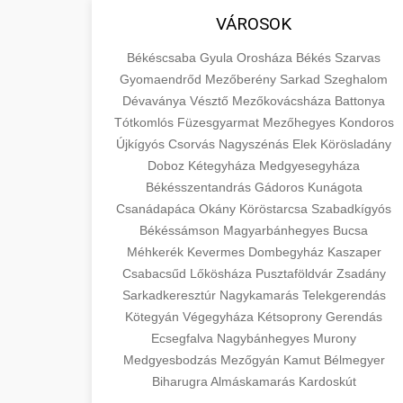
VÁROSOK
Békéscsaba
Gyula
Orosháza
Békés
Szarvas
Gyomaendrőd
Mezőberény
Sarkad
Szeghalom
Dévaványa
Vésztő
Mezőkovácsháza
Battonya
Tótkomlós
Füzesgyarmat
Mezőhegyes
Kondoros
Újkígyós
Csorvás
Nagyszénás
Elek
Körösladány
Doboz
Kétegyháza
Medgyesegyháza
Békésszentandrás
Gádoros
Kunágota
Csanádapáca
Okány
Köröstarcsa
Szabadkígyós
Békéssámson
Magyarbánhegyes
Bucsa
Méhkerék
Kevermes
Dombegyház
Kaszaper
Csabacsűd
Lőkösháza
Pusztaföldvár
Zsadány
Sarkadkeresztúr
Nagykamarás
Telekgerendás
Kötegyán
Végegyháza
Kétsoprony
Gerendás
Ecsegfalva
Nagybánhegyes
Murony
Medgyesbodzás
Mezőgyán
Kamut
Bélmegyer
Biharugra
Almáskamarás
Kardoskút