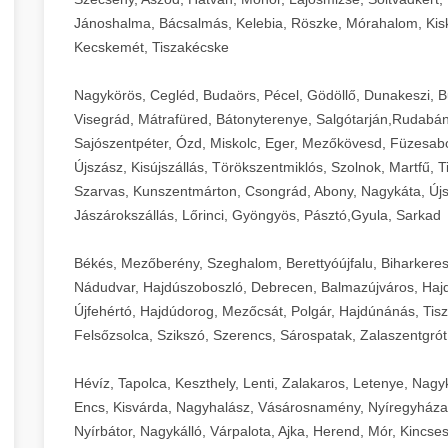
Jánoshalma, Bácsalmás, Kelebia, Röszke, Mórahalom, Kisk
Kecskemét, Tiszakécske
Nagykörös, Cegléd, Budaörs, Pécel, Gödöllő, Dunakeszi, 
Visegrád, Mátrafüred, Bátonyterenye, Salgótarján,Rudabán
Sajószentpéter, Ózd, Miskolc, Eger, Mezőkövesd, Füzesabo
Újszász, Kisújszállás, Törökszentmiklós, Szolnok, Martfű,
Szarvas, Kunszentmárton, Csongrád, Abony, Nagykáta, Újs
Jászárokszállás, Lőrinci, Gyöngyös, Pásztó,Gyula, Sarkad
Békés, Mezőberény, Szeghalom, Berettyóújfalu, Biharkere
Nádudvar, Hajdúszoboszló, Debrecen, Balmazújváros, Haj
Újfehértó, Hajdúdorog, Mezőcsát, Polgár, Hajdúnánás, Tisza
Felsőzsolca, Szikszó, Szerencs, Sárospatak, Zalaszentgrót
Hévíz, Tapolca, Keszthely, Lenti, Zalakaros, Letenye, Nagy
Encs, Kisvárda, Nagyhalász, Vásárosnamény, Nyíregyháza
Nyírbátor, Nagykálló, Várpalota, Ajka, Herend, Mór, Kincse