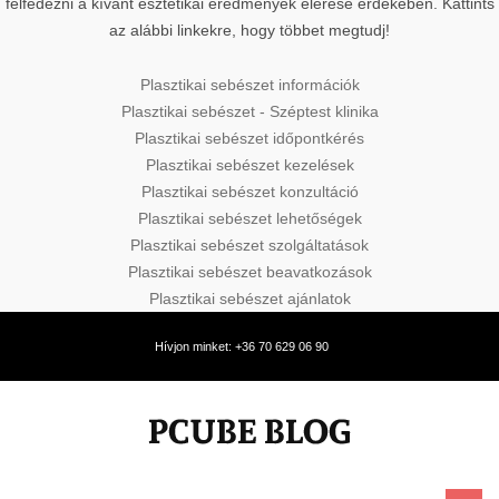
felfedezni a kívánt esztétikai eredmények elérése érdekében. Kattints
az alábbi linkekre, hogy többet megtudj!
Plasztikai sebészet információk
Plasztikai sebészet - Széptest klinika
Plasztikai sebészet időpontkérés
Plasztikai sebészet kezelések
Plasztikai sebészet konzultáció
Plasztikai sebészet lehetőségek
Plasztikai sebészet szolgáltatások
Plasztikai sebészet beavatkozások
Plasztikai sebészet ajánlatok
Hívjon minket: +36 70 629 06 90