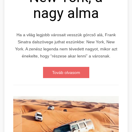
nagy alma
Ha a világ legjobb városait vesszük górcső alá, Frank
Sinatra dalszövege juthat eszünkbe: New York, New
York. A zenész legenda nem tévedett nagyot, mikor azt
énekelte, hogy “részese akar lenni” a városnak.
Továb olvasom