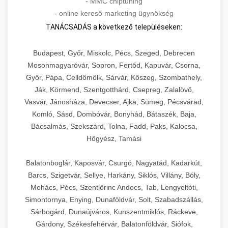
-
MMC chiptuning
-
online kereső marketing ügynökség
TANÁCSADÁS a következő településeken:
Budapest, Győr, Miskolc, Pécs, Szeged, Debrecen
Mosonmagyaróvár, Sopron, Fertőd, Kapuvár, Csorna,
Győr, Pápa, Celldömölk, Sárvár, Kőszeg, Szombathely,
Ják, Körmend, Szentgotthárd, Csepreg, Zalalövő,
Vasvár, Jánosháza, Devecser, Ajka, Sümeg, Pécsvárad,
Komló, Sásd, Dombóvár, Bonyhád, Bátaszék, Baja,
Bácsalmás, Szekszárd, Tolna, Fadd, Paks, Kalocsa,
Hőgyész, Tamási
Balatonboglár, Kaposvár, Csurgó, Nagyatád, Kadarkút,
Barcs, Szigetvár, Sellye, Harkány, Siklós, Villány, Bóly,
Mohács, Pécs, Szentlőrinc Andocs, Tab, Lengyeltóti,
Simontornya, Enying, Dunaföldvár, Solt, Szabadszállás,
Sárbogárd, Dunaújváros, Kunszentmiklós, Ráckeve,
Gárdony, Székesfehérvár, Balatonföldvár, Siófok,