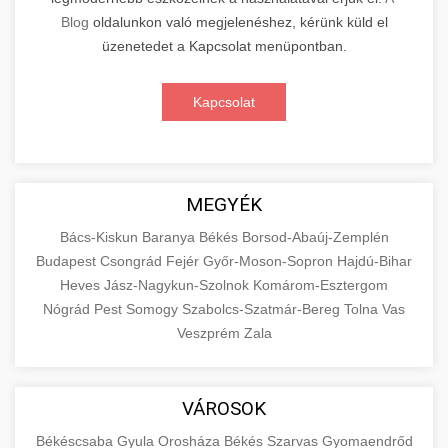
Blog
oldalunkon való megjelenéshez, kérünk küld el
üzenetedet a Kapcsolat menüpontban.
Kapcsolat
MEGYÉK
Bács-Kiskun
Baranya
Békés
Borsod-Abaúj-Zemplén
Budapest
Csongrád
Fejér
Győr-Moson-Sopron
Hajdú-Bihar
Heves
Jász-Nagykun-Szolnok
Komárom-Esztergom
Nógrád
Pest
Somogy
Szabolcs-Szatmár-Bereg
Tolna
Vas
Veszprém
Zala
VÁROSOK
Békéscsaba
Gyula
Orosháza
Békés
Szarvas
Gyomaendrőd