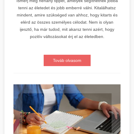
Ismerj meg néhány tippet, amelyek segíthetnek jobbá
tenni az életedet és jobb emberré válni. Kitalálhatsz
mindent, amire szükséged van ahhoz, hogy kitarts és
elérd az összes személyes célodat. Nem is olyan
ijesztő, ha már tudod, mit akarsz tenni azért, hogy
pozitív változásokat érj el az életedben.
Továb olvasom