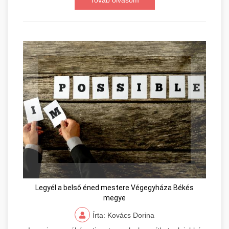
Továb olvasom
Legyél a belső éned mestere Végegyháza Békés
megye
Írta: Kovács Dorina