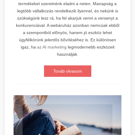
termékeket szeretnénk eladni a neten. Manapság a
legtöbb vállalkozás rendelkezik ilyennel, és nekünk is
szükségünk lesz rá, ha fel akarjuk venni a versenyt a
konkurenciával. A webáruház azonban nemcsak ebbõl
a szempontból elõnyös, hanem jó eszköz lehet
ügyfélkörünk jelentõs bõvítéséhez is. Ez különösen
igaz, ha
az AI marketing
legmodernebb eszközeit
használják.
Továb olvasom