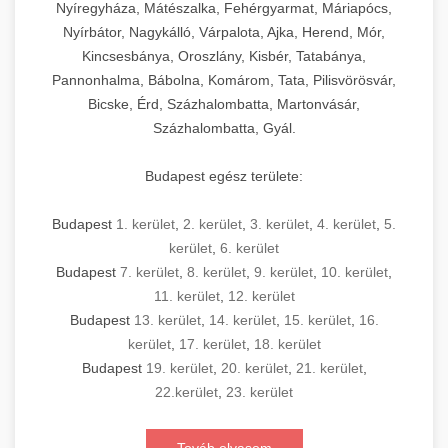
Nyíregyháza, Mátészalka, Fehérgyarmat, Máriapócs,
Nyírbátor, Nagykálló, Várpalota, Ajka, Herend, Mór,
Kincsesbánya, Oroszlány, Kisbér, Tatabánya,
Pannonhalma, Bábolna, Komárom, Tata, Pilisvörösvár,
Bicske, Érd, Százhalombatta, Martonvásár,
Százhalombatta, Gyál.
Budapest egész területe:
Budapest
1. kerület
,
2. kerület
,
3. kerület
,
4. kerület
,
5.
kerület
,
6. kerület
Budapest
7. kerület
,
8. kerület
,
9. kerület
,
10. kerület
,
11. kerület
,
12. kerület
Budapest
13. kerület
,
14. kerület
,
15. kerület
,
16.
kerület
,
17. kerület
,
18. kerület
Budapest
19. kerület
,
20. kerület
,
21. kerület
,
22.kerület
,
23. kerület