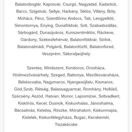
Balatonboglár, Kaposvár, Csurgó, Nagyatád, Kadarkút,
Barcs, Szigetvár, Sellye, Harkány, Siklós, Villány, Bóly,
Mohács, Pécs, Szentlőrinc Andocs, Tab, Lengyeltóti,
Simontornya, Enying, Dunaföldvár, Solt, Szabadszállás,
Sárbogárd, Dunaújváros, Kunszentmiklós, Ráckeve,
Gárdony, Székesfehérvár, Balatonföldvár, Siófok,
Balatonalmádi, Polgárdi, Balatonfűzfő, Balatonfüred,
Veszprém, Sátoraljaújhely
Szentes, Mindszent, Kondoros, Orosháza,
Hódmezővásárhely, Szeged, Battonya, Mezőkovácsháza,
Békéscsaba, Nagymaros, Nyergesújfalu, Kismaros,
Göd,Szob, Rétság, Balassagyarmat, Romhány, Hollókő,
Szécsény, Aszód, Hatvan, Monor, Lajosmizse, Soltvadkert,
Kiskőrös, Kecel, Dusnok, Kiskunhalas, Jánoshalma,
Bácsalmás, Kelebia, Röszke, Mórahalom, Kiskunmajsa,
Kistelek, Kiskunfélegyháza, Bugac, Kecskemét,
Tiszakécske