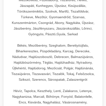
Mezőkövesd, Füzesabony, Tiszafüred, Heves,
Jászapáti, Kunhegyes, Újszász, Kisújszállás,
Törökszentmiklós, Szolnok, Martfű, Tiszaföldvár,
Túrkeve, Mezőtúr, Gyomaendrőd, Szarvas,
Kunszentmárton, Csongrád, Abony, Nagykáta, Újszász,
Jászberény, Jászfényszaru, Jászárokszállás, Lőrinci,
Gyöngyös, Pásztó,Gyula, Sarkad
Békés, Mezőberény, Szeghalom, Berettyóújfalu,
Biharkeresztes, Püspökladány, Karcag, Derecske,
Nádudvar, Hajdúszoboszló, Debrecen, Balmazújváros,
Hajdúböszörmény, Téglás, Hajdúhadház, Nyíradony,
Újfehértó, Hajdúdorog, Mezőcsát, Polgár, Hajdúnánás,
Tiszaújváros, Tiszavasvári, Tiszalök, Tokaj, Felsőzsolca,
Szikszó, Szerencs, Sárospatak, Zalaszentgrót
Hévíz, Tapolca, Keszthely, Lenti, Zalakaros, Letenye,
Nagykanizsa, Marcali, Böhönye, Fonyód, Balatonlelle,
Encs, Kisvárda, Nagyhalász, Vásárosnamény,