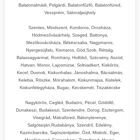
Balatonalmádi, Polgárdi, Balatonfűzfő, Balatonfüred,
Veszprém, Sátoraljaújhely
Szentes, Mindszent, Kondoros, Orosháza,
Hódmezővásárhely, Szeged, Battonya,
Mezőkovácsháza, Békéscsaba, Nagymaros,
Nyergesújfalu, Kismaros, Göd,Szob, Rétság,
Balassagyarmat, Romhány, Hollókő, Szécsény, Aszód,
Hatvan, Monor, Lajosmizse, Soltvadkert, Kiskőrös,
Kecel, Dusnok, Kiskunhalas, Jánoshalma, Bácsalmás,
Kelebia, Röszke, Mórahalom, Kiskunmajsa, Kistelek,
Kiskunfélegyháza, Bugac, Kecskemét, Tiszakécske
Nagykörös, Cegléd, Budaörs, Pécel, Gödöllő,
Dunakeszi, Budakeszi, Szentendre, Dorog, Esztergom,
Visegrád, Mátrafüred, Bátonyterenye,
Salgótarján,Rudabánya, Szendrő, Edelény,
Kazincbarcika, Sajószentpéter, Ózd, Miskolc, Eger,