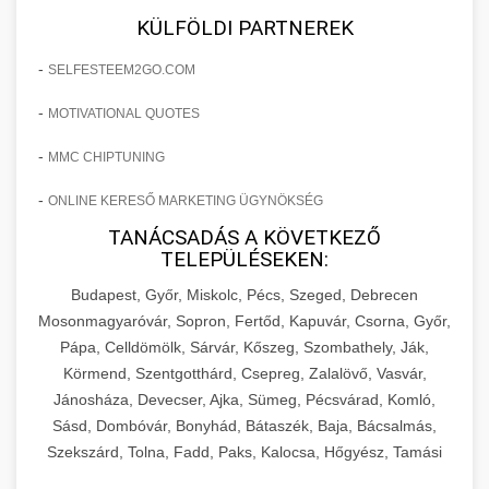
KÜLFÖLDI PARTNEREK
-
SELFESTEEM2GO.COM
-
MOTIVATIONAL QUOTES
-
MMC CHIPTUNING
-
ONLINE KERESŐ MARKETING ÜGYNÖKSÉG
TANÁCSADÁS A KÖVETKEZŐ
TELEPÜLÉSEKEN:
Budapest, Győr, Miskolc, Pécs, Szeged, Debrecen
Mosonmagyaróvár, Sopron, Fertőd, Kapuvár, Csorna, Győr,
Pápa, Celldömölk, Sárvár, Kőszeg, Szombathely, Ják,
Körmend, Szentgotthárd, Csepreg, Zalalövő, Vasvár,
Jánosháza, Devecser, Ajka, Sümeg, Pécsvárad, Komló,
Sásd, Dombóvár, Bonyhád, Bátaszék, Baja, Bácsalmás,
Szekszárd, Tolna, Fadd, Paks, Kalocsa, Hőgyész, Tamási