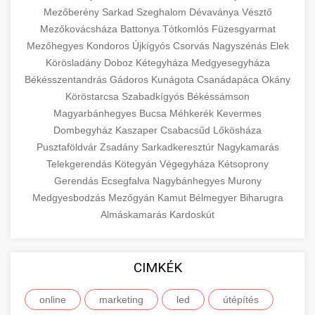
Mezőberény
Sarkad
Szeghalom
Dévaványa
Vésztő
Mezőkovácsháza
Battonya
Tótkomlós
Füzesgyarmat
Mezőhegyes
Kondoros
Újkígyós
Csorvás
Nagyszénás
Elek
Körösladány
Doboz
Kétegyháza
Medgyesegyháza
Békésszentandrás
Gádoros
Kunágota
Csanádapáca
Okány
Köröstarcsa
Szabadkígyós
Békéssámson
Magyarbánhegyes
Bucsa
Méhkerék
Kevermes
Dombegyház
Kaszaper
Csabacsűd
Lőkösháza
Pusztaföldvár
Zsadány
Sarkadkeresztúr
Nagykamarás
Telekgerendás
Kötegyán
Végegyháza
Kétsoprony
Gerendás
Ecsegfalva
Nagybánhegyes
Murony
Medgyesbodzás
Mezőgyán
Kamut
Bélmegyer
Biharugra
Almáskamarás
Kardoskút
CIMKÉK
online
marketing
led
útépítés