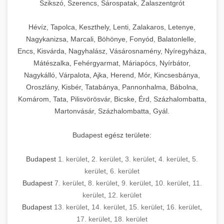
Szikszó, Szerencs, Sárospatak, Zalaszentgrót
Hévíz, Tapolca, Keszthely, Lenti, Zalakaros, Letenye,
Nagykanizsa, Marcali, Böhönye, Fonyód, Balatonlelle,
Encs, Kisvárda, Nagyhalász, Vásárosnamény, Nyíregyháza,
Mátészalka, Fehérgyarmat, Máriapócs, Nyírbátor,
Nagykálló, Várpalota, Ajka, Herend, Mór, Kincsesbánya,
Oroszlány, Kisbér, Tatabánya, Pannonhalma, Bábolna,
Komárom, Tata, Pilisvörösvár, Bicske, Érd, Százhalombatta,
Martonvásár, Százhalombatta, Gyál.
Budapest egész területe:
Budapest
1. kerület
,
2. kerület
,
3. kerület
,
4. kerület
,
5.
kerület
,
6. kerület
Budapest
7. kerület
,
8. kerület
,
9. kerület
,
10. kerület
,
11.
kerület
,
12. kerület
Budapest
13. kerület
,
14. kerület
,
15. kerület
,
16. kerület
,
17. kerület
,
18. kerület