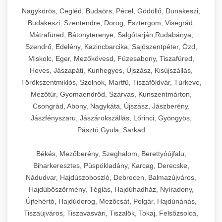
Nagykörös, Cegléd, Budaörs, Pécel, Gödöllő, Dunakeszi,
Budakeszi, Szentendre, Dorog, Esztergom, Visegrád,
Mátrafüred, Bátonyterenye, Salgótarján,Rudabánya,
Szendrő, Edelény, Kazincbarcika, Sajószentpéter, Ózd,
Miskolc, Eger, Mezőkövesd, Füzesabony, Tiszafüred,
Heves, Jászapáti, Kunhegyes, Újszász, Kisújszállás,
Törökszentmiklós, Szolnok, Martfű, Tiszaföldvár, Túrkeve,
Mezőtúr, Gyomaendrőd, Szarvas, Kunszentmárton,
Csongrád, Abony, Nagykáta, Újszász, Jászberény,
Jászfényszaru, Jászárokszállás, Lőrinci, Gyöngyös,
Pásztó,Gyula, Sarkad
Békés, Mezőberény, Szeghalom, Berettyóújfalu,
Biharkeresztes, Püspökladány, Karcag, Derecske,
Nádudvar, Hajdúszoboszló, Debrecen, Balmazújváros,
Hajdúböszörmény, Téglás, Hajdúhadház, Nyíradony,
Újfehértó, Hajdúdorog, Mezőcsát, Polgár, Hajdúnánás,
Tiszaújváros, Tiszavasvári, Tiszalök, Tokaj, Felsőzsolca,