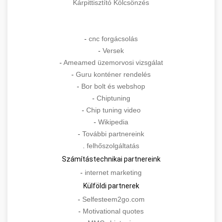
Kárpittisztító Kölcsönzés
-
cnc forgácsolás
-
Versek
-
Ameamed üzemorvosi vizsgálat
-
Guru konténer rendelés
-
Bor bolt és webshop
-
Chiptuning
-
Chip tuning video
-
Wikipedia
-
További partnereink
.
felhőszolgáltatás
Számítástechnikai partnereink
-
internet marketing
Külföldi partnerek
-
Selfesteem2go.com
-
Motivational quotes