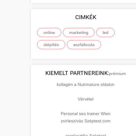
CIMKÉK
online
marketing
led
útépítés
aszfaltozás
KIEMELT PARTNEREINK:
prémium
kollagén a Nutrinature oldalon
Vérvétel
Personal seo trainer Wien
zsírleszívás Széptest.com
arcplasztika Széptest