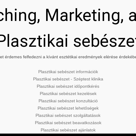
hing, Marketing, a
Plasztikai sebésze
t érdemes felfedezni a kívánt esztétikai eredmények elérése érdekében
Plasztikai sebészet információk
Plasztikai sebészet - Széptest klinika
Plasztikai sebészet időpontkérés
Plasztikai sebészet kezelések
Plasztikai sebészet konzultáció
Plasztikai sebészet lehetőségek
Plasztikai sebészet szolgáltatások
Plasztikai sebészet beavatkozások
Plasztikai sebészet ajánlatok