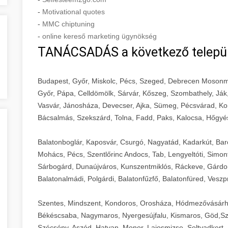
-
Motivational quotes
-
MMC chiptuning
-
online kereső marketing ügynökség
TANÁCSADÁS a következő telepü
Budapest, Győr, Miskolc, Pécs, Szeged, Debrecen Mosonm
Győr, Pápa, Celldömölk, Sárvár, Kőszeg, Szombathely, Ják
Vasvár, Jánosháza, Devecser, Ajka, Sümeg, Pécsvárad, Ko
Bácsalmás, Szekszárd, Tolna, Fadd, Paks, Kalocsa, Hőgyé
Balatonboglár, Kaposvár, Csurgó, Nagyatád, Kadarkút, Barcs,
Mohács, Pécs, Szentlőrinc Andocs, Tab, Lengyeltóti, Simont
Sárbogárd, Dunaújváros, Kunszentmiklós, Ráckeve, Gárdony
Balatonalmádi, Polgárdi, Balatonfűzfő, Balatonfüred, Veszp
Szentes, Mindszent, Kondoros, Orosháza, Hódmezővásárh
Békéscsaba, Nagymaros, Nyergesújfalu, Kismaros, Göd,Sz
Szécsény, Aszód, Hatvan, Monor, Lajosmizse, Soltvadkert, 