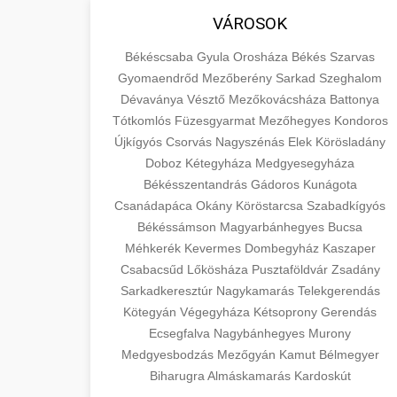
VÁROSOK
Békéscsaba
Gyula
Orosháza
Békés
Szarvas
Gyomaendrőd
Mezőberény
Sarkad
Szeghalom
Dévaványa
Vésztő
Mezőkovácsháza
Battonya
Tótkomlós
Füzesgyarmat
Mezőhegyes
Kondoros
Újkígyós
Csorvás
Nagyszénás
Elek
Körösladány
Doboz
Kétegyháza
Medgyesegyháza
Békésszentandrás
Gádoros
Kunágota
Csanádapáca
Okány
Köröstarcsa
Szabadkígyós
Békéssámson
Magyarbánhegyes
Bucsa
Méhkerék
Kevermes
Dombegyház
Kaszaper
Csabacsűd
Lőkösháza
Pusztaföldvár
Zsadány
Sarkadkeresztúr
Nagykamarás
Telekgerendás
Kötegyán
Végegyháza
Kétsoprony
Gerendás
Ecsegfalva
Nagybánhegyes
Murony
Medgyesbodzás
Mezőgyán
Kamut
Bélmegyer
Biharugra
Almáskamarás
Kardoskút