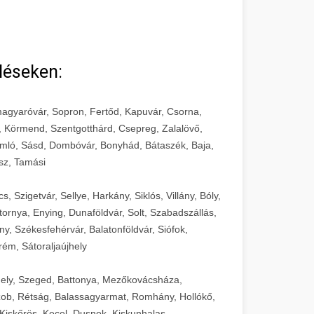
léseken:
agyaróvár, Sopron, Fertőd, Kapuvár, Csorna,
, Körmend, Szentgotthárd, Csepreg, Zalalövő,
mló, Sásd, Dombóvár, Bonyhád, Bátaszék, Baja,
sz, Tamási
 Szigetvár, Sellye, Harkány, Siklós, Villány, Bóly,
ornya, Enying, Dunaföldvár, Solt, Szabadszállás,
, Székesfehérvár, Balatonföldvár, Siófok,
rém, Sátoraljaújhely
ely, Szeged, Battonya, Mezőkovácsháza,
ob, Rétság, Balassagyarmat, Romhány, Hollókő,
Kiskőrös, Kecel, Dusnok, Kiskunhalas,