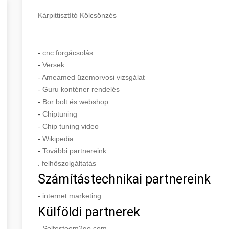
Kárpittisztító Kölcsönzés
-
cnc forgácsolás
-
Versek
-
Ameamed üzemorvosi vizsgálat
-
Guru konténer rendelés
-
Bor bolt és webshop
-
Chiptuning
-
Chip tuning video
-
Wikipedia
-
További partnereink
.
felhőszolgáltatás
Számítástechnikai partnereink
-
internet marketing
Külföldi partnerek
-
Selfesteem2go.com