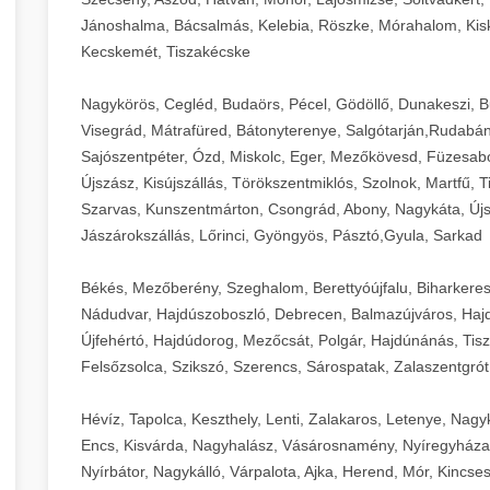
Jánoshalma, Bácsalmás, Kelebia, Röszke, Mórahalom, Kisk
Kecskemét, Tiszakécske
Nagykörös, Cegléd, Budaörs, Pécel, Gödöllő, Dunakeszi, 
Visegrád, Mátrafüred, Bátonyterenye, Salgótarján,Rudabán
Sajószentpéter, Ózd, Miskolc, Eger, Mezőkövesd, Füzesabo
Újszász, Kisújszállás, Törökszentmiklós, Szolnok, Martfű,
Szarvas, Kunszentmárton, Csongrád, Abony, Nagykáta, Újs
Jászárokszállás, Lőrinci, Gyöngyös, Pásztó,Gyula, Sarkad
Békés, Mezőberény, Szeghalom, Berettyóújfalu, Biharkere
Nádudvar, Hajdúszoboszló, Debrecen, Balmazújváros, Haj
Újfehértó, Hajdúdorog, Mezőcsát, Polgár, Hajdúnánás, Tisza
Felsőzsolca, Szikszó, Szerencs, Sárospatak, Zalaszentgrót
Hévíz, Tapolca, Keszthely, Lenti, Zalakaros, Letenye, Nagy
Encs, Kisvárda, Nagyhalász, Vásárosnamény, Nyíregyháza
Nyírbátor, Nagykálló, Várpalota, Ajka, Herend, Mór, Kincse