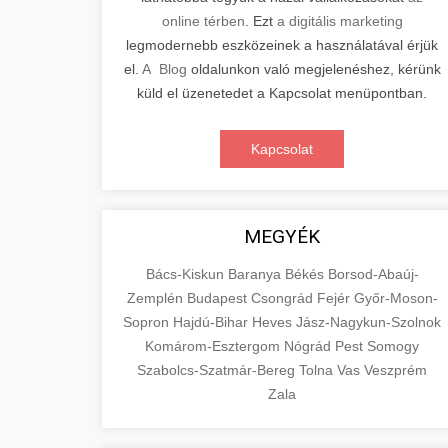
online térben
. Ezt
a digitális marketing
legmodernebb eszközeinek a használatával érjük
el.
A Blog
oldalunkon való megjelenéshez, kérünk
küld el üzenetedet a Kapcsolat menüpontban.
Kapcsolat
MEGYÉK
Bács-Kiskun
Baranya
Békés
Borsod-Abaúj-
Zemplén
Budapest
Csongrád
Fejér
Győr-Moson-
Sopron
Hajdú-Bihar
Heves
Jász-Nagykun-Szolnok
Komárom-Esztergom
Nógrád
Pest
Somogy
Szabolcs-Szatmár-Bereg
Tolna
Vas
Veszprém
Zala