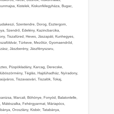
unmajsa, Kistelek, Kiskunfélegyháza, Bugac,
Budakeszi, Szentendre, Dorog, Esztergom,
ya, Szendrő, Edelény, Kazincbarcika,
ny, Tiszafüred, Heves, Jászapáti, Kunhegyes,
 Tiszaföldvár, Túrkeve, Mezőtúr, Gyomaendrőd,
zász, Jászberény, Jászfényszaru,
sztes, Püspökladány, Karcag, Derecske,
dúböszörmény, Téglás, Hajdúhadház, Nyíradony,
újváros, Tiszavasvári, Tiszalök, Tokaj,
kanizsa, Marcali, Böhönye, Fonyód, Balatonlelle,
, Mátészalka, Fehérgyarmat, Máriapócs,
sbánya, Oroszlány, Kisbér, Tatabánya,