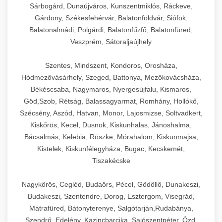
Sárbogárd, Dunaújváros, Kunszentmiklós, Ráckeve,
Gárdony, Székesfehérvár, Balatonföldvár, Siófok,
Balatonalmádi, Polgárdi, Balatonfűzfő, Balatonfüred,
Veszprém, Sátoraljaújhely
Szentes, Mindszent, Kondoros, Orosháza,
Hódmezővásárhely, Szeged, Battonya, Mezőkovácsháza,
Békéscsaba, Nagymaros, Nyergesújfalu, Kismaros,
Göd,Szob, Rétság, Balassagyarmat, Romhány, Hollókő,
Szécsény, Aszód, Hatvan, Monor, Lajosmizse, Soltvadkert,
Kiskőrös, Kecel, Dusnok, Kiskunhalas, Jánoshalma,
Bácsalmás, Kelebia, Röszke, Mórahalom, Kiskunmajsa,
Kistelek, Kiskunfélegyháza, Bugac, Kecskemét,
Tiszakécske
Nagykörös, Cegléd, Budaörs, Pécel, Gödöllő, Dunakeszi,
Budakeszi, Szentendre, Dorog, Esztergom, Visegrád,
Mátrafüred, Bátonyterenye, Salgótarján,Rudabánya,
Szendrő, Edelény, Kazincbarcika, Sajószentpéter, Ózd,