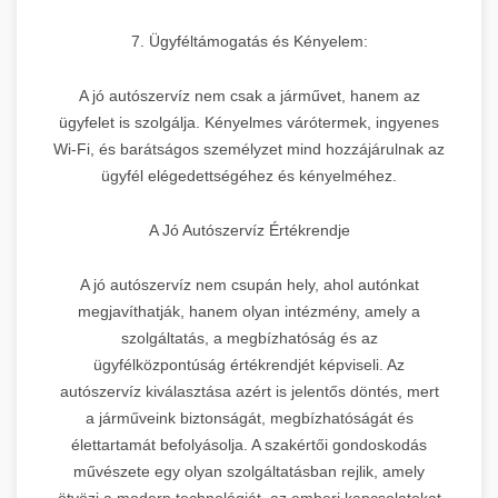
7. Ügyféltámogatás és Kényelem:
A jó autószervíz nem csak a járművet, hanem az
ügyfelet is szolgálja. Kényelmes várótermek, ingyenes
Wi-Fi, és barátságos személyzet mind hozzájárulnak az
ügyfél elégedettségéhez és kényelméhez.
A Jó Autószervíz Értékrendje
A jó autószervíz nem csupán hely, ahol autónkat
megjavíthatják, hanem olyan intézmény, amely a
szolgáltatás, a megbízhatóság és az
ügyfélközpontúság értékrendjét képviseli. Az
autószervíz kiválasztása azért is jelentős döntés, mert
a járműveink biztonságát, megbízhatóságát és
élettartamát befolyásolja. A szakértői gondoskodás
művészete egy olyan szolgáltatásban rejlik, amely
ötvözi a modern technológiát, az emberi kapcsolatokat