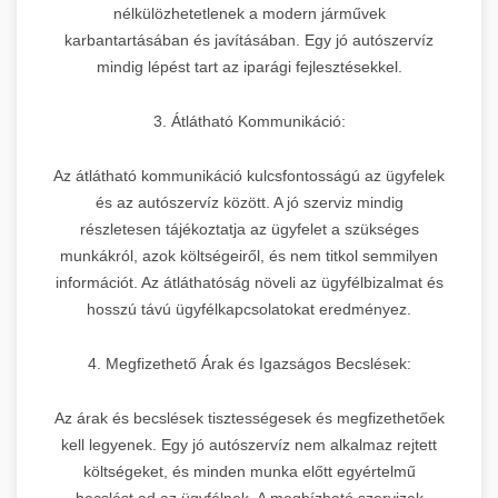
nélkülözhetetlenek a modern járművek
karbantartásában és javításában. Egy jó autószervíz
mindig lépést tart az iparági fejlesztésekkel.
3. Átlátható Kommunikáció:
Az átlátható kommunikáció kulcsfontosságú az ügyfelek
és az autószervíz között. A jó szerviz mindig
részletesen tájékoztatja az ügyfelet a szükséges
munkákról, azok költségeiről, és nem titkol semmilyen
információt. Az átláthatóság növeli az ügyfélbizalmat és
hosszú távú ügyfélkapcsolatokat eredményez.
4. Megfizethető Árak és Igazságos Becslések:
Az árak és becslések tisztességesek és megfizethetőek
kell legyenek. Egy jó autószervíz nem alkalmaz rejtett
költségeket, és minden munka előtt egyértelmű
becslést ad az ügyfélnek. A megbízható szervizek