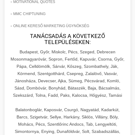
-
MOTIVATIONAL QUOTES
-
MMC CHIPTUNING
-
ONLINE KERESŐ MARKETING ÜGYNÖKSÉG
TANÁCSADÁS A KÖVETKEZŐ
TELEPÜLÉSEKEN:
Budapest, Győr, Miskolc, Pécs, Szeged, Debrecen
Mosonmagyaróvár, Sopron, Fertőd, Kapuvár, Csorna, Győr,
Pápa, Celldömölk, Sárvár, Kőszeg, Szombathely, Ják,
Körmend, Szentgotthárd, Csepreg, Zalalövő, Vasvár,
Jánosháza, Devecser, Ajka, Sümeg, Pécsvárad, Komló,
Sásd, Dombóvár, Bonyhád, Bátaszék, Baja, Bácsalmás,
Szekszárd, Tolna, Fadd, Paks, Kalocsa, Hőgyész, Tamási
Balatonboglár, Kaposvár, Csurgó, Nagyatád, Kadarkút,
Barcs, Szigetvár, Sellye, Harkány, Siklós, Villány, Bóly,
Mohács, Pécs, Szentlőrinc Andocs, Tab, Lengyeltóti,
Simontornya, Enying, Dunaföldvár, Solt, Szabadszállás,