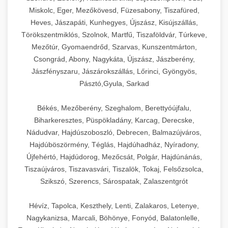
Miskolc, Eger, Mezőkövesd, Füzesabony, Tiszafüred,
Heves, Jászapáti, Kunhegyes, Újszász, Kisújszállás,
Törökszentmiklós, Szolnok, Martfű, Tiszaföldvár, Túrkeve,
Mezőtúr, Gyomaendrőd, Szarvas, Kunszentmárton,
Csongrád, Abony, Nagykáta, Újszász, Jászberény,
Jászfényszaru, Jászárokszállás, Lőrinci, Gyöngyös,
Pásztó,Gyula, Sarkad
Békés, Mezőberény, Szeghalom, Berettyóújfalu,
Biharkeresztes, Püspökladány, Karcag, Derecske,
Nádudvar, Hajdúszoboszló, Debrecen, Balmazújváros,
Hajdúböszörmény, Téglás, Hajdúhadház, Nyíradony,
Újfehértó, Hajdúdorog, Mezőcsát, Polgár, Hajdúnánás,
Tiszaújváros, Tiszavasvári, Tiszalök, Tokaj, Felsőzsolca,
Szikszó, Szerencs, Sárospatak, Zalaszentgrót
Hévíz, Tapolca, Keszthely, Lenti, Zalakaros, Letenye,
Nagykanizsa, Marcali, Böhönye, Fonyód, Balatonlelle,