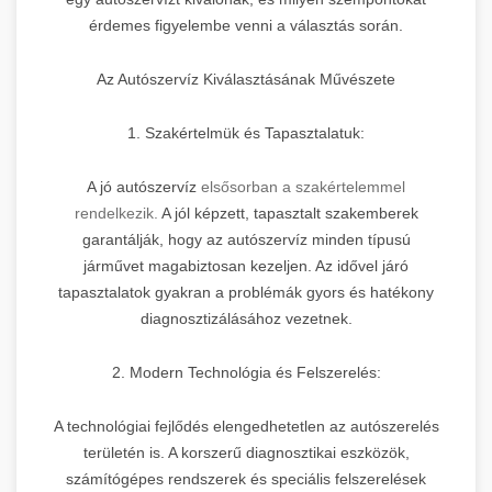
érdemes figyelembe venni a választás során.
Az Autószervíz Kiválasztásának Művészete
1. Szakértelmük és Tapasztalatuk:
A jó autószervíz
elsősorban a szakértelemmel
rendelkezik.
A jól képzett, tapasztalt szakemberek
garantálják, hogy az autószervíz minden típusú
járművet magabiztosan kezeljen. Az idővel járó
tapasztalatok gyakran a problémák gyors és hatékony
diagnosztizálásához vezetnek.
2. Modern Technológia és Felszerelés:
A technológiai fejlődés elengedhetetlen az autószerelés
területén is. A korszerű diagnosztikai eszközök,
számítógépes rendszerek és speciális felszerelések