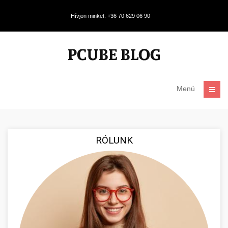
Hívjon minket: +36 70 629 06 90
Menü
RÓLUNK