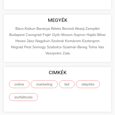
MEGYÉK
Bács-Kiskun
Baranya
Békés
Borsod-Abaúj-Zemplén
Budapest
Csongrád
Fejér
Győr-Moson-Sopron
Hajdú-Bihar
Heves
Jász-Nagykun-Szolnok
Komárom-Esztergom
Nógrád
Pest
Somogy
Szabolcs-Szatmár-Bereg
Tolna
Vas
Veszprém
Zala
CIMKÉK
online
marketing
led
útépítés
aszfaltozás