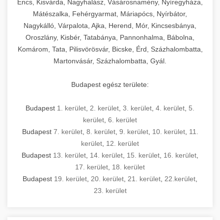
Encs, Kisvárda, Nagyhalász, Vásárosnamény, Nyíregyháza,
Mátészalka, Fehérgyarmat, Máriapócs, Nyírbátor,
Nagykálló, Várpalota, Ajka, Herend, Mór, Kincsesbánya,
Oroszlány, Kisbér, Tatabánya, Pannonhalma, Bábolna,
Komárom, Tata, Pilisvörösvár, Bicske, Érd, Százhalombatta,
Martonvásár, Százhalombatta, Gyál.
Budapest egész területe:
Budapest
1. kerület
,
2. kerület
,
3. kerület
,
4. kerület
,
5.
kerület
,
6. kerület
Budapest
7. kerület
,
8. kerület
,
9. kerület
,
10. kerület
,
11.
kerület
,
12. kerület
Budapest
13. kerület
,
14. kerület
,
15. kerület
,
16. kerület
,
17. kerület
,
18. kerület
Budapest
19. kerület
,
20. kerület
,
21. kerület
,
22.kerület
,
23. kerület