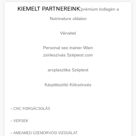
KIEMELT PARTNEREINK:
prémium kollagén a
Nutrinature oldalon
Vérvétel
Personal seo trainer Wien
zsírleszívás Széptest.com
arcplasztika Széptest
Kárpittisztító Kölcsönzés
-
CNC FORGÁCSOLÁS
-
VERSEK
-
AMEAMED ÜZEMORVOSI VIZSGÁLAT