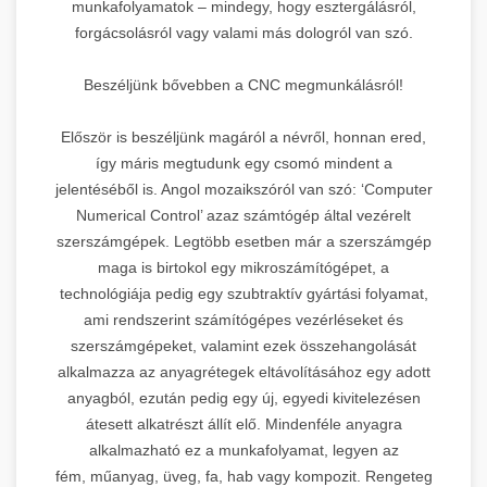
munkafolyamatok – mindegy, hogy esztergálásról,
forgácsolásról vagy valami más dologról van szó.
Beszéljünk bővebben a CNC megmunkálásról!
Először is beszéljünk magáról a névről, honnan ered,
így máris megtudunk egy csomó mindent a
jelentéséből is. Angol mozaikszóról van szó: ‘Computer
Numerical Control’ azaz számtógép által vezérelt
szerszámgépek. Legtöbb esetben már a szerszámgép
maga is birtokol egy mikroszámítógépet, a
technológiája pedig egy szubtraktív gyártási folyamat,
ami rendszerint számítógépes vezérléseket és
szerszámgépeket, valamint ezek összehangolását
alkalmazza az anyagrétegek eltávolításához egy adott
anyagból, ezután pedig egy új, egyedi kivitelezésen
átesett alkatrészt állít elő. Mindenféle anyagra
alkalmazható ez a munkafolyamat, legyen az
fém, műanyag, üveg, fa, hab vagy kompozit. Rengeteg