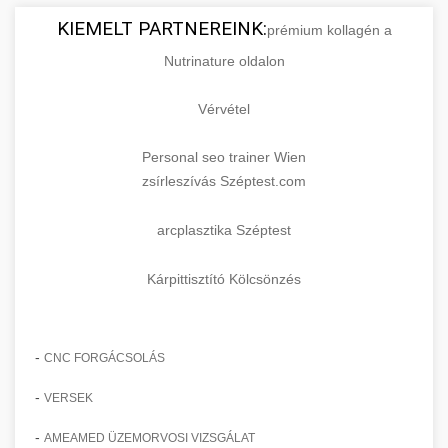
KIEMELT PARTNEREINK:
prémium kollagén a
Nutrinature oldalon
Vérvétel
Personal seo trainer Wien
zsírleszívás Széptest.com
arcplasztika Széptest
Kárpittisztító Kölcsönzés
-
CNC FORGÁCSOLÁS
-
VERSEK
-
AMEAMED ÜZEMORVOSI VIZSGÁLAT