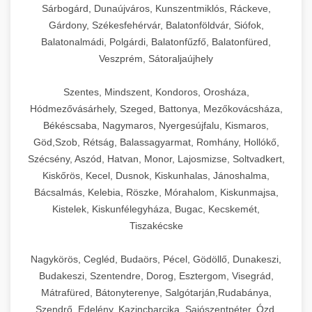
Sárbogárd, Dunaújváros, Kunszentmiklós, Ráckeve,
Gárdony, Székesfehérvár, Balatonföldvár, Siófok,
Balatonalmádi, Polgárdi, Balatonfűzfő, Balatonfüred,
Veszprém, Sátoraljaújhely
Szentes, Mindszent, Kondoros, Orosháza,
Hódmezővásárhely, Szeged, Battonya, Mezőkovácsháza,
Békéscsaba, Nagymaros, Nyergesújfalu, Kismaros,
Göd,Szob, Rétság, Balassagyarmat, Romhány, Hollókő,
Szécsény, Aszód, Hatvan, Monor, Lajosmizse, Soltvadkert,
Kiskőrös, Kecel, Dusnok, Kiskunhalas, Jánoshalma,
Bácsalmás, Kelebia, Röszke, Mórahalom, Kiskunmajsa,
Kistelek, Kiskunfélegyháza, Bugac, Kecskemét,
Tiszakécske
Nagykörös, Cegléd, Budaörs, Pécel, Gödöllő, Dunakeszi,
Budakeszi, Szentendre, Dorog, Esztergom, Visegrád,
Mátrafüred, Bátonyterenye, Salgótarján,Rudabánya,
Szendrő, Edelény, Kazincbarcika, Sajószentpéter, Ózd,