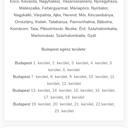
Encs, Kisvárda, Nagyhalász, Vásárosnamény, Nyíregyháza,
Mátészalka, Fehérgyarmat, Máriapócs, Nyírbátor,
Nagykálló, Várpalota, Ajka, Herend, Mór, Kincsesbánya,
Oroszlány, Kisbér, Tatabánya, Pannonhalma, Bábolna,
Komárom, Tata, Pilisvörösvár, Bicske, Érd, Százhalombatta,
Martonvásár, Százhalombatta, Gyál.
Budapest egész területe:
Budapest
1. kerület
,
2. kerület
,
3. kerület
,
4. kerület
,
5.
kerület
,
6. kerület
Budapest
7. kerület
,
8. kerület
,
9. kerület
,
10. kerület
,
11.
kerület
,
12. kerület
Budapest
13. kerület
,
14. kerület
,
15. kerület
,
16. kerület
,
17. kerület
,
18. kerület
Budapest
19. kerület
,
20. kerület
,
21. kerület
,
22.kerület
,
23. kerület