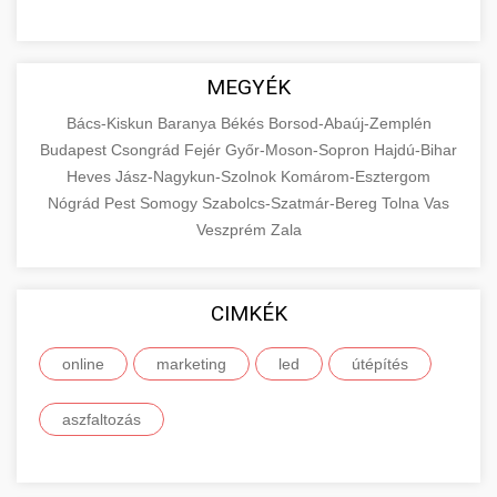
MEGYÉK
Bács-Kiskun
Baranya
Békés
Borsod-Abaúj-Zemplén
Budapest
Csongrád
Fejér
Győr-Moson-Sopron
Hajdú-Bihar
Heves
Jász-Nagykun-Szolnok
Komárom-Esztergom
Nógrád
Pest
Somogy
Szabolcs-Szatmár-Bereg
Tolna
Vas
Veszprém
Zala
CIMKÉK
online
marketing
led
útépítés
aszfaltozás