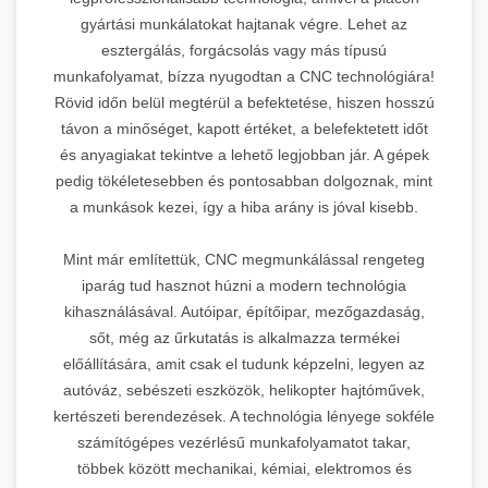
gyártási munkálatokat hajtanak végre. Lehet az
esztergálás, forgácsolás vagy más típusú
munkafolyamat, bízza nyugodtan a CNC technológiára!
Rövid időn belül megtérül a befektetése, hiszen hosszú
távon a minőséget, kapott értéket, a belefektetett időt
és anyagiakat tekintve a lehető legjobban jár. A gépek
pedig tökéletesebben és pontosabban dolgoznak, mint
a munkások kezei, így a hiba arány is jóval kisebb.
Mint már említettük, CNC megmunkálással rengeteg
iparág tud hasznot húzni a modern technológia
kihasználásával. Autóipar, építőipar, mezőgazdaság,
sőt, még az űrkutatás is alkalmazza termékei
előállítására, amit csak el tudunk képzelni, legyen az
autóváz, sebészeti eszközök, helikopter hajtóművek,
kertészeti berendezések. A technológia lényege sokféle
számítógépes vezérlésű munkafolyamatot takar,
többek között mechanikai, kémiai, elektromos és