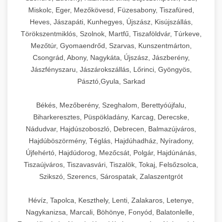
Miskolc, Eger, Mezőkövesd, Füzesabony, Tiszafüred,
Heves, Jászapáti, Kunhegyes, Újszász, Kisújszállás,
Törökszentmiklós, Szolnok, Martfű, Tiszaföldvár, Túrkeve,
Mezőtúr, Gyomaendrőd, Szarvas, Kunszentmárton,
Csongrád, Abony, Nagykáta, Újszász, Jászberény,
Jászfényszaru, Jászárokszállás, Lőrinci, Gyöngyös,
Pásztó,Gyula, Sarkad
Békés, Mezőberény, Szeghalom, Berettyóújfalu,
Biharkeresztes, Püspökladány, Karcag, Derecske,
Nádudvar, Hajdúszoboszló, Debrecen, Balmazújváros,
Hajdúböszörmény, Téglás, Hajdúhadház, Nyíradony,
Újfehértó, Hajdúdorog, Mezőcsát, Polgár, Hajdúnánás,
Tiszaújváros, Tiszavasvári, Tiszalök, Tokaj, Felsőzsolca,
Szikszó, Szerencs, Sárospatak, Zalaszentgrót
Hévíz, Tapolca, Keszthely, Lenti, Zalakaros, Letenye,
Nagykanizsa, Marcali, Böhönye, Fonyód, Balatonlelle,