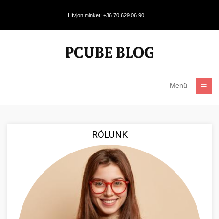
Hívjon minket: +36 70 629 06 90
Menü
RÓLUNK