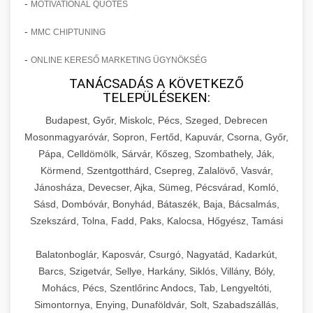
-
MOTIVATIONAL QUOTES
-
MMC CHIPTUNING
-
ONLINE KERESŐ MARKETING ÜGYNÖKSÉG
TANÁCSADÁS A KÖVETKEZŐ
TELEPÜLÉSEKEN:
Budapest, Győr, Miskolc, Pécs, Szeged, Debrecen
Mosonmagyaróvár, Sopron, Fertőd, Kapuvár, Csorna, Győr,
Pápa, Celldömölk, Sárvár, Kőszeg, Szombathely, Ják,
Körmend, Szentgotthárd, Csepreg, Zalalövő, Vasvár,
Jánosháza, Devecser, Ajka, Sümeg, Pécsvárad, Komló,
Sásd, Dombóvár, Bonyhád, Bátaszék, Baja, Bácsalmás,
Szekszárd, Tolna, Fadd, Paks, Kalocsa, Hőgyész, Tamási
Balatonboglár, Kaposvár, Csurgó, Nagyatád, Kadarkút,
Barcs, Szigetvár, Sellye, Harkány, Siklós, Villány, Bóly,
Mohács, Pécs, Szentlőrinc Andocs, Tab, Lengyeltóti,
Simontornya, Enying, Dunaföldvár, Solt, Szabadszállás,