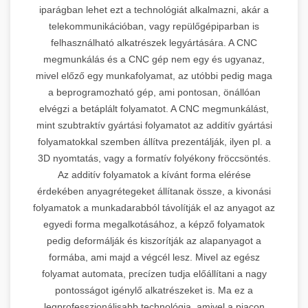
iparágban lehet ezt a technológiát alkalmazni, akár a
telekommunikációban, vagy repülőgépiparban is
felhasználható alkatrészek legyártására. A CNC
megmunkálás és a CNC gép nem egy és ugyanaz,
mivel előző egy munkafolyamat, az utóbbi pedig maga
a beprogramozható gép, ami pontosan, önállóan
elvégzi a betáplált folyamatot. A CNC megmunkálást,
mint szubtraktív gyártási folyamatot az additív gyártási
folyamatokkal szemben állítva prezentálják, ilyen pl. a
3D nyomtatás, vagy a formatív folyékony fröccsöntés.
Az additív folyamatok a kívánt forma elérése
érdekében anyagrétegeket állítanak össze, a kivonási
folyamatok a munkadarabból távolítják el az anyagot az
egyedi forma megalkotásához, a képző folyamatok
pedig deformálják és kiszorítják az alapanyagot a
formába, ami majd a végcél lesz. Mivel az egész
folyamat automata, precízen tudja előállítani a nagy
pontosságot igénylő alkatrészeket is. Ma ez a
legprofesszionálisabb technológia, amivel a piacon