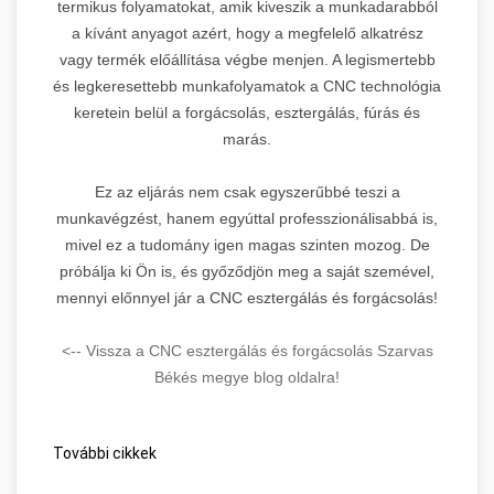
termikus folyamatokat, amik kiveszik a munkadarabból
a kívánt anyagot azért, hogy a megfelelő alkatrész
vagy termék előállítása végbe menjen. A legismertebb
és legkeresettebb munkafolyamatok a CNC technológia
keretein belül a forgácsolás, esztergálás, fúrás és
marás.
Ez az eljárás nem csak egyszerűbbé teszi a
munkavégzést, hanem egyúttal professzionálisabbá is,
mivel ez a tudomány igen magas szinten mozog. De
próbálja ki Ön is, és győződjön meg a saját szemével,
mennyi előnnyel jár a CNC esztergálás és forgácsolás!
<-- Vissza a CNC esztergálás és forgácsolás Szarvas
Békés megye blog oldalra!
További cikkek