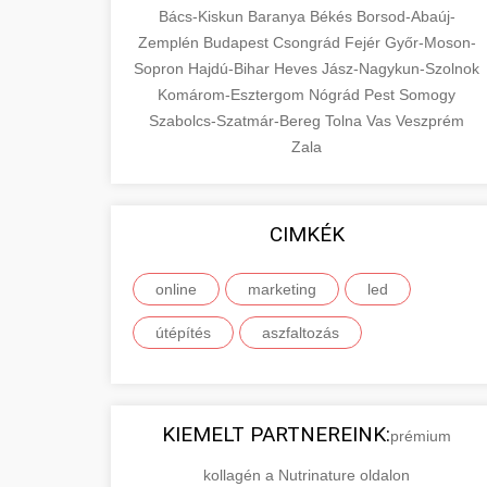
Bács-Kiskun
Baranya
Békés
Borsod-Abaúj-
Zemplén
Budapest
Csongrád
Fejér
Győr-Moson-
Sopron
Hajdú-Bihar
Heves
Jász-Nagykun-Szolnok
Komárom-Esztergom
Nógrád
Pest
Somogy
Szabolcs-Szatmár-Bereg
Tolna
Vas
Veszprém
Zala
CIMKÉK
online
marketing
led
útépítés
aszfaltozás
KIEMELT PARTNEREINK:
prémium
kollagén a Nutrinature oldalon