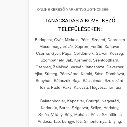
-
ONLINE KERESŐ MARKETING ÜGYNÖKSÉG
TANÁCSADÁS A KÖVETKEZŐ
TELEPÜLÉSEKEN:
Budapest, Győr, Miskolc, Pécs, Szeged, Debrecen
Mosonmagyaróvár, Sopron, Fertőd, Kapuvár,
Csorna, Győr, Pápa, Celldömölk, Sárvár, Kőszeg,
Szombathely, Ják, Körmend, Szentgotthárd,
Csepreg, Zalalövő, Vasvár, Jánosháza, Devecser,
Ajka, Sümeg, Pécsvárad, Komló, Sásd, Dombóvár,
Bonyhád, Bátaszék, Baja, Bácsalmás, Szekszárd,
Tolna, Fadd, Paks, Kalocsa, Hőgyész, Tamási
Balatonboglár, Kaposvár, Csurgó, Nagyatád,
Kadarkút, Barcs, Szigetvár, Sellye, Harkány,
Siklós, Villány, Bóly, Mohács, Pécs, Szentlőrinc
Andocs, Tab, Lengyeltóti, Simontornya, Enying,