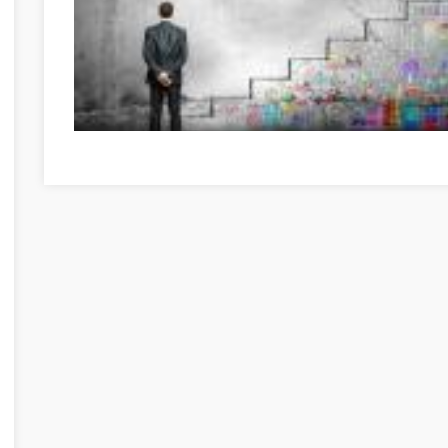
Great Information If You're In Need Of Self-Help Békés me