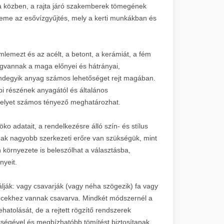
sa közben, a rajta járó szakemberek tömegének
 eleme az esővízgyűjtés, mely a kerti munkákban és
mlemezt és az acélt, a betont, a kerámiát, a fém
gvannak a maga előnyei és hátrányai,
degyik anyag számos lehetőséget rejt magában.
bbi részének anyagától és általános
 melyet számos tényező meghatározhat.
ko adatait, a rendelkezésre álló szín- és stílus
nak nagyobb szerkezeti erőre van szükségük, mint
 környezete is beleszólhat a választásba,
nyeit.
ják: vagy csavarják (vagy néha szögezik) fa vagy
a lécekhez vannak csavarva. Mindkét módszernél a
hatolását, de a rejtett rögzítő rendszerek
tségével és megbízhatóbb tömítést biztosítanak,