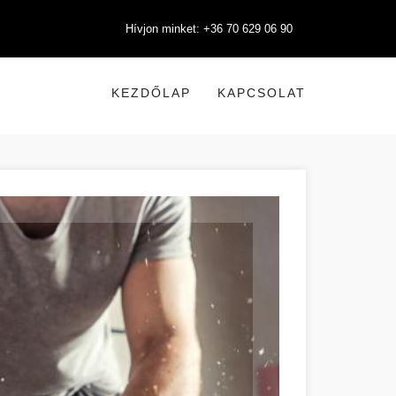
Hívjon minket: +36 70 629 06 90
KEZDŐLAP
KAPCSOLAT