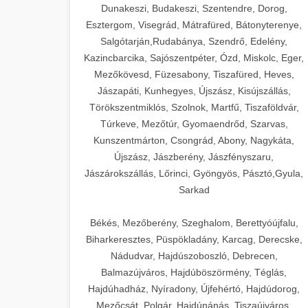
Dunakeszi, Budakeszi, Szentendre, Dorog,
Esztergom, Visegrád, Mátrafüred, Bátonyterenye,
Salgótarján,Rudabánya, Szendrő, Edelény,
Kazincbarcika, Sajószentpéter, Ózd, Miskolc, Eger,
Mezőkövesd, Füzesabony, Tiszafüred, Heves,
Jászapáti, Kunhegyes, Újszász, Kisújszállás,
Törökszentmiklós, Szolnok, Martfű, Tiszaföldvár,
Túrkeve, Mezőtúr, Gyomaendrőd, Szarvas,
Kunszentmárton, Csongrád, Abony, Nagykáta,
Újszász, Jászberény, Jászfényszaru,
Jászárokszállás, Lőrinci, Gyöngyös, Pásztó,Gyula,
Sarkad
Békés, Mezőberény, Szeghalom, Berettyóújfalu,
Biharkeresztes, Püspökladány, Karcag, Derecske,
Nádudvar, Hajdúszoboszló, Debrecen,
Balmazújváros, Hajdúböszörmény, Téglás,
Hajdúhadház, Nyíradony, Újfehértó, Hajdúdorog,
Mezőcsát, Polgár, Hajdúnánás, Tiszaújváros,