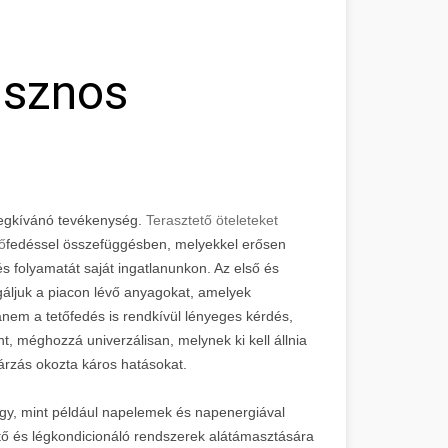
asznos
megkívánó tevékenység.
Terasztető öteleteket
ő
fedéssel összefüggésben, melyekkel erősen
dés folyamatát saját ingatlanunkon. Az első és
áljuk a piacon lévő anyagokat, amelyek
nem a tetőfedés is rendkívül lényeges kérdés,
t, méghozzá univerzálisan, melynek ki kell állnia
árzás okozta káros hatásokat.
úgy, mint például napelemek és napenergiával
tő és légkondicionáló rendszerek alátámasztására