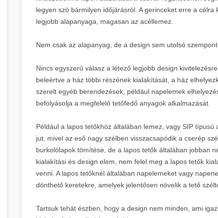
legyen szó bármilyen időjárásról. A gerinceket erre a célra ké
legjobb alapanyaga, magasan az acéllemez.
Nem csak az alapanyag, de a design sem utolsó szempont
Nincs egyszerű válasz a létező legjobb design kivitelezésre
beleértve a ház többi részének kialakítását, a ház elhelyezk
szerelt egyéb berendezések, például napelemek elhelyezés
befolyásolja a megfelelő tetőfedő anyagok alkalmazását.
Például a lapos tetőkhöz általában lemez, vagy SIP típusú 
jut, mivel az eső nagy szélben visszacsapódik a cserép szé
burkolólapok tömítése, de a lapos tetők általában jobban n
kialakítási és design elem, nem felel meg a lapos tetők kia
venni. A lapos tetőknél általában napelemeket vagy napener
dönthető keretekre, amelyek jelentősen növelik a tető szélt
Tartsuk tehát észben, hogy a design nem minden, ami igazá