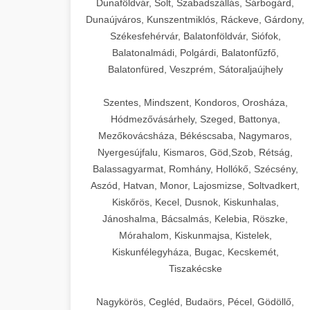
Dunaföldvár, Solt, Szabadszállás, Sárbogárd,
Dunaújváros, Kunszentmiklós, Ráckeve, Gárdony,
Székesfehérvár, Balatonföldvár, Siófok,
Balatonalmádi, Polgárdi, Balatonfűzfő,
Balatonfüred, Veszprém, Sátoraljaújhely
Szentes, Mindszent, Kondoros, Orosháza,
Hódmezővásárhely, Szeged, Battonya,
Mezőkovácsháza, Békéscsaba, Nagymaros,
Nyergesújfalu, Kismaros, Göd,Szob, Rétság,
Balassagyarmat, Romhány, Hollókő, Szécsény,
Aszód, Hatvan, Monor, Lajosmizse, Soltvadkert,
Kiskőrös, Kecel, Dusnok, Kiskunhalas,
Jánoshalma, Bácsalmás, Kelebia, Röszke,
Mórahalom, Kiskunmajsa, Kistelek,
Kiskunfélegyháza, Bugac, Kecskemét,
Tiszakécske
Nagykörös, Cegléd, Budaörs, Pécel, Gödöllő,