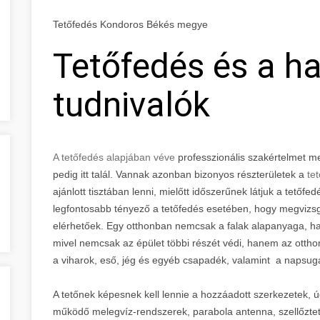
Tetőfedés Kondoros Békés megye
Tetőfedés és a h
tudnivalók
A tetőfedés alapjában véve
professzionális szakértelmet 
pedig itt talál. Vannak azonban bizonyos részterületek a
tet
ajánlott tisztában lenni, mielőtt időszerűnek látjuk a tetőfe
legfontosabb tényező a tetőfedés esetében, hogy megvizsg
elérhetőek. Egy otthonban nemcsak a falak alapanyaga, ha
mivel nemcsak az épület többi részét védi, hanem az otthon
a viharok, eső, jég és egyéb csapadék, valamint a napsug
A tetőnek képesnek kell lennie a hozzáadott szerkezetek, 
működő melegvíz-rendszerek, parabola antenna, szellőzte