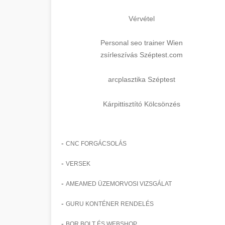
Vérvétel
Personal seo trainer Wien
zsírleszívás Széptest.com
arcplasztika Széptest
Kárpittisztító Kölcsönzés
-
CNC FORGÁCSOLÁS
-
VERSEK
-
AMEAMED ÜZEMORVOSI VIZSGÁLAT
-
GURU KONTÉNER RENDELÉS
-
BOR BOLT ÉS WEBSHOP