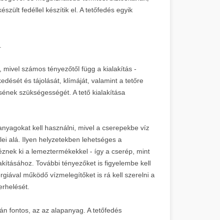
szült fedéllel készítik el. A tetőfedés egyik
.
, mivel számos tényezőtől függ a kialakítás -
edését és tájolását, klímáját, valamint a tetőre
ének szükségességét. A tető kialakítása
anyagokat kell használni, mivel a cserepekbe víz
lei alá. Ilyen helyzetekben lehetséges a
éznek ki a lemeztermékekkel - így a cserép, mint
lakításához. További tényezőket is figyelembe kell
giával működő vízmelegítőket is rá kell szerelni a
erhelését.
n fontos, az az alapanyag. A tetőfedés