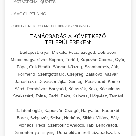
-
MOTIVATIONAL QUOTES
-
MMC CHIPTUNING
-
ONLINE KERESŐ MARKETING ÜGYNÖKSÉG
TANÁCSADÁS A KÖVETKEZŐ
TELEPÜLÉSEKEN:
Budapest, Győr, Miskolc, Pécs, Szeged, Debrecen
Mosonmagyaróvár, Sopron, Fertőd, Kapuvár, Csorna, Győr,
Pápa, Celldömölk, Sárvár, Kőszeg, Szombathely, Ják,
Körmend, Szentgotthárd, Csepreg, Zalalövő, Vasvár,
Jánosháza, Devecser, Ajka, Sümeg, Pécsvárad, Komló,
Sásd, Dombóvár, Bonyhád, Bátaszék, Baja, Bácsalmás,
Szekszárd, Tolna, Fadd, Paks, Kalocsa, Hőgyész, Tamási
Balatonboglár, Kaposvár, Csurgó, Nagyatád, Kadarkút,
Barcs, Szigetvár, Sellye, Harkány, Siklós, Villány, Bóly,
Mohács, Pécs, Szentlőrinc Andocs, Tab, Lengyeltóti,
Simontornya, Enying, Dunaföldvár, Solt, Szabadszállás,