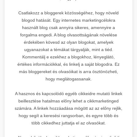
Csatlakozz a bloggerek közösségéhez, hogy növeld
blogod hatását. Egy internetes marketingcélokra
használt blog csak annyira sikeres, amennyire a
forgalma engedi. A blog olvasottságának növelése
érdekében kövesd az olyan blogokat, amelyek
ugyanazokat a témákat tárgyalják, mint a tiéd.
Kommentálj e ezekhez a blogokhoz, lényeglátó,
értékes információkkal, és linkelj a saját blogodra. Ez
más bloggereket és olvasóikat is arra ösztönözheti,
hogy meglátogassanak.
A hasznos és kapcsolódó egyéb cikkeidre mutató linkek
beillesztése hatalmas előny lehet a cikkmarketinged
számára. A linkek hozzáadása mögött az az előny rejlik,
hogy segít a keresési rangsorban, és egyre több és
több cikkedhez juttatja el az olvasókat.