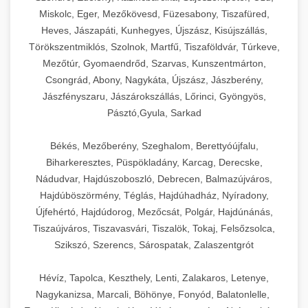
Miskolc, Eger, Mezőkövesd, Füzesabony, Tiszafüred,
Heves, Jászapáti, Kunhegyes, Újszász, Kisújszállás,
Törökszentmiklós, Szolnok, Martfű, Tiszaföldvár, Túrkeve,
Mezőtúr, Gyomaendrőd, Szarvas, Kunszentmárton,
Csongrád, Abony, Nagykáta, Újszász, Jászberény,
Jászfényszaru, Jászárokszállás, Lőrinci, Gyöngyös,
Pásztó,Gyula, Sarkad
Békés, Mezőberény, Szeghalom, Berettyóújfalu,
Biharkeresztes, Püspökladány, Karcag, Derecske,
Nádudvar, Hajdúszoboszló, Debrecen, Balmazújváros,
Hajdúböszörmény, Téglás, Hajdúhadház, Nyíradony,
Újfehértó, Hajdúdorog, Mezőcsát, Polgár, Hajdúnánás,
Tiszaújváros, Tiszavasvári, Tiszalök, Tokaj, Felsőzsolca,
Szikszó, Szerencs, Sárospatak, Zalaszentgrót
Hévíz, Tapolca, Keszthely, Lenti, Zalakaros, Letenye,
Nagykanizsa, Marcali, Böhönye, Fonyód, Balatonlelle,