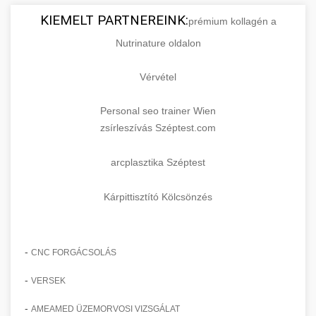
KIEMELT PARTNEREINK:
prémium kollagén a
Nutrinature oldalon
Vérvétel
Personal seo trainer Wien
zsírleszívás Széptest.com
arcplasztika Széptest
Kárpittisztító Kölcsönzés
-
CNC FORGÁCSOLÁS
-
VERSEK
-
AMEAMED ÜZEMORVOSI VIZSGÁLAT