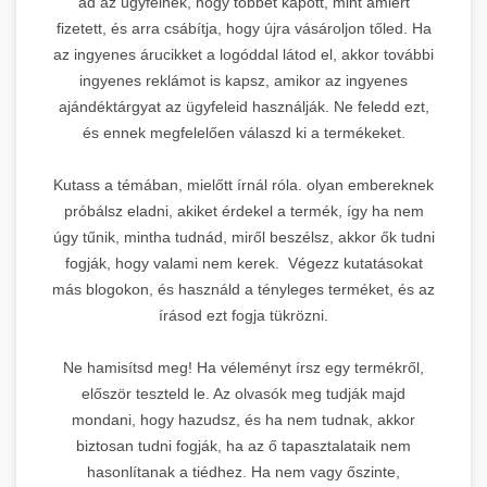
ad az ügyfélnek, hogy többet kapott, mint amiért
fizetett, és arra csábítja, hogy újra vásároljon tőled. Ha
az ingyenes árucikket a logóddal látod el, akkor további
ingyenes reklámot is kapsz, amikor az ingyenes
ajándéktárgyat az ügyfeleid használják. Ne feledd ezt,
és ennek megfelelően válaszd ki a termékeket.
Kutass a témában, mielőtt írnál róla. olyan embereknek
próbálsz eladni, akiket érdekel a termék, így ha nem
úgy tűnik, mintha tudnád, miről beszélsz, akkor ők tudni
fogják, hogy valami nem kerek. Végezz kutatásokat
más blogokon, és használd a tényleges terméket, és az
írásod ezt fogja tükrözni.
Ne hamisítsd meg! Ha véleményt írsz egy termékről,
először teszteld le. Az olvasók meg tudják majd
mondani, hogy hazudsz, és ha nem tudnak, akkor
biztosan tudni fogják, ha az ő tapasztalataik nem
hasonlítanak a tiédhez. Ha nem vagy őszinte,