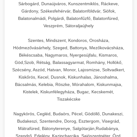
Sárbogárd, Dunaújváros, Kunszentmiklós, Ráckeve,
Gárdony, Székesfehérvár, Balatonföldvár, Siófok,
Balatonalmádi, Polgárdi, Balatonfűzfő, Balatonfüred,
Veszprém, Sátoraljaújhely
Szentes, Mindszent, Kondoros, Orosháza,
Hódmezővásárhely, Szeged, Battonya, Mezőkovácsháza,
Békéscsaba, Nagymaros, Nyergesújfalu, Kismaros,
Göd,Szob, Rétság, Balassagyarmat, Romhány, Hollókő,
Szécsény, Aszód, Hatvan, Monor, Lajosmizse, Soltvadkert,
Kiskőrös, Kecel, Dusnok, Kiskunhalas, Jánoshalma,
Bácsalmás, Kelebia, Röszke, Mórahalom, Kiskunmajsa,
Kistelek, Kiskunfélegyháza, Bugac, Kecskemét,
Tiszakécske
Nagykörös, Cegléd, Budaörs, Pécel, Gödöllő, Dunakeszi,
Budakeszi, Szentendre, Dorog, Esztergom, Visegrád,
Mátrafüred, Bátonyterenye, Salgótarján,Rudabánya,
Szendrő, Edelény, Kazincbarcika, Sajószentpéter, Ózd,