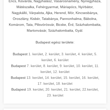
Encs, Kisvárda, Nagyhalász, Vásárosnamény, Nyíregyháza,
Mátészalka, Fehérgyarmat, Máriapócs, Nyírbátor,
Nagykálló, Várpalota, Ajka, Herend, Mór, Kincsesbánya,
Oroszlány, Kisbér, Tatabánya, Pannonhalma, Bábolna,
Komárom, Tata, Pilisvörösvár, Bicske, Érd, Százhalombatta,
Martonvásár, Százhalombatta, Gyál.
Budapest egész területe:
Budapest
1. kerület
,
2. kerület
,
3. kerület
,
4. kerület
,
5.
kerület
,
6. kerület
Budapest
7. kerület
,
8. kerület
,
9. kerület
,
10. kerület
,
11.
kerület
,
12. kerület
Budapest
13. kerület
,
14. kerület
,
15. kerület
,
16. kerület
,
17. kerület
,
18. kerület
Budapest
19. kerület
,
20. kerület
,
21. kerület
,
22.kerület
,
23. kerület