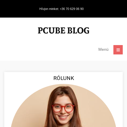
Hívjon minket: +36 70 629 06 90
Menü
RÓLUNK