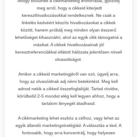
Ahogy bővülnek a cikkmarketing erőforrásai, győződj
meg arról, hogy a cikkeid kiterjedt
kereszthivatkozásokkal rendelkeznek. Ne csak a
linkelés kedvéért készíts hivatkozásokat a cikkek
között, hanem próbálj meg minden olyan ésszerű
lehetőséget kihasználni, ahol az egyik cikk támogatná a
másikat. A cikkek hivatkozásainak jól
keresztreferenciákkal ellátott hálózata jelentősen növeli
olvasottságot.
Amikor a cikkeid marketingjéről van szó, ügyelj arra,
hogy az olvasóidnak adj némi betekintést. Meg kell
adnod nekik a cikked összefoglalóját. Tartsd rövidre,
körülbelül 2-5 mondat elég kell legyen ahhoz, hogy a
tartalom lényegét átadhasd.
A cikkmarketing lehet eszköz a célhoz, vagy lehet az
egyik állandó marketingstratégiád. A választás a tied. A
fontosabb, hogy arra koncentrálj, hogy helyesen