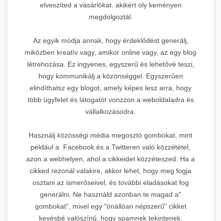
elveszíted a vásárlókat, akikért oly keményen
megdolgoztál.
Az egyik módja annak, hogy érdeklődést generálj,
miközben kreatív vagy, amikor online vagy, az egy blog
létrehozása. Ez ingyenes, egyszerű és lehetővé teszi,
hogy kommunikálj a közönséggel. Egyszerűen
elindíthatsz egy blogot, amely képes lesz arra, hogy
több ügyfelet és látogatót vonzzon a weboldaladra és
vállalkozásodra.
Használj közösségi média megosztó gombokat, mint
például a Facebook és a Twitteren való közzététel,
azon a webhelyen, ahol a cikkeidet közzéteszed. Ha a
cikked rezonál valakire, akkor lehet, hogy meg fogja
osztani az ismerőseivel, és további eladásokat fog
generálni. Ne használd azonban te magad a"
gombokat", mivel egy "önállóan népszerű" cikket
kevésbé valószínű, hogy spamnek tekintenek.