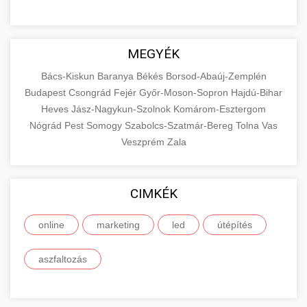
MEGYÉK
Bács-Kiskun
Baranya
Békés
Borsod-Abaúj-Zemplén
Budapest
Csongrád
Fejér
Győr-Moson-Sopron
Hajdú-Bihar
Heves
Jász-Nagykun-Szolnok
Komárom-Esztergom
Nógrád
Pest
Somogy
Szabolcs-Szatmár-Bereg
Tolna
Vas
Veszprém
Zala
CIMKÉK
online
marketing
led
útépítés
aszfaltozás