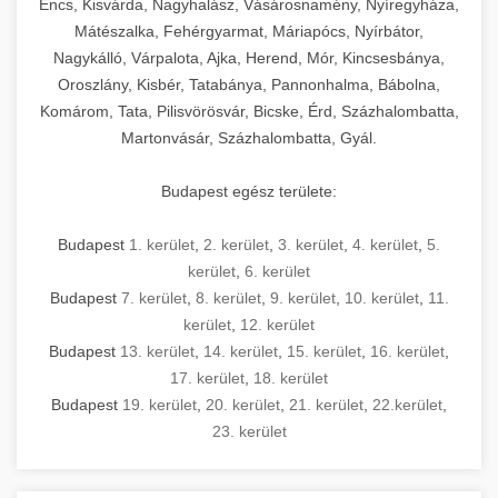
Encs, Kisvárda, Nagyhalász, Vásárosnamény, Nyíregyháza,
Mátészalka, Fehérgyarmat, Máriapócs, Nyírbátor,
Nagykálló, Várpalota, Ajka, Herend, Mór, Kincsesbánya,
Oroszlány, Kisbér, Tatabánya, Pannonhalma, Bábolna,
Komárom, Tata, Pilisvörösvár, Bicske, Érd, Százhalombatta,
Martonvásár, Százhalombatta, Gyál.
Budapest egész területe:
Budapest
1. kerület
,
2. kerület
,
3. kerület
,
4. kerület
,
5.
kerület
,
6. kerület
Budapest
7. kerület
,
8. kerület
,
9. kerület
,
10. kerület
,
11.
kerület
,
12. kerület
Budapest
13. kerület
,
14. kerület
,
15. kerület
,
16. kerület
,
17. kerület
,
18. kerület
Budapest
19. kerület
,
20. kerület
,
21. kerület
,
22.kerület
,
23. kerület