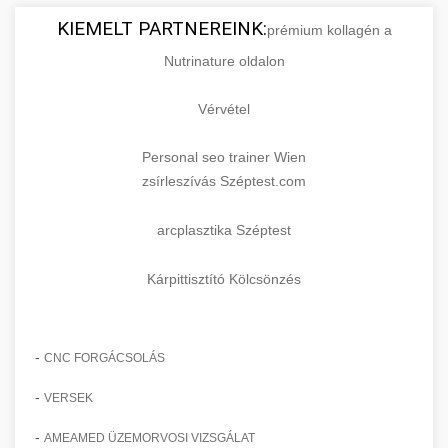
KIEMELT PARTNEREINK:
prémium kollagén a
Nutrinature oldalon
Vérvétel
Personal seo trainer Wien
zsírleszívás Széptest.com
arcplasztika Széptest
Kárpittisztító Kölcsönzés
-
CNC FORGÁCSOLÁS
-
VERSEK
-
AMEAMED ÜZEMORVOSI VIZSGÁLAT