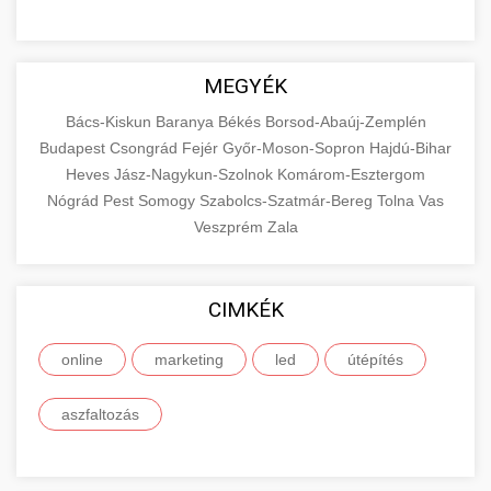
MEGYÉK
Bács-Kiskun
Baranya
Békés
Borsod-Abaúj-Zemplén
Budapest
Csongrád
Fejér
Győr-Moson-Sopron
Hajdú-Bihar
Heves
Jász-Nagykun-Szolnok
Komárom-Esztergom
Nógrád
Pest
Somogy
Szabolcs-Szatmár-Bereg
Tolna
Vas
Veszprém
Zala
CIMKÉK
online
marketing
led
útépítés
aszfaltozás