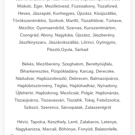
Miskolc, Eger, Mezőkövesd, Füzesabony, Tiszafüred,
Heves, Jászapáti, Kunhegyes, Újszász, Kisújszállás,
Törökszentmiklós, Szolnok, Martfű, Tiszaföldvár, Túrkeve,
Mezőtúr, Gyomaendrőd, Szarvas, Kunszentmárton,
Csongrád, Abony, Nagykáta, Újszász, Jászberény,
Jászfényszaru, Jászárokszállás, Lőrinci, Gyöngyös,
Pásztó,Gyula, Sarkad
Békés, Mezőberény, Szeghalom, Berettyóújfalu,
Biharkeresztes, Püspökladány, Karcag, Derecske,
Nádudvar, Hajdúszoboszló, Debrecen, Balmazújváros,
Hajdúböszörmény, Téglás, Hajdúhadház, Nyíradony,
Újfehértó, Hajdúdorog, Mezőcsát, Polgár, Hajdúnánás,
Tiszaújváros, Tiszavasvári, Tiszalök, Tokaj, Felsőzsolca,
Szikszó, Szerencs, Sárospatak, Zalaszentgrót
Hévíz, Tapolca, Keszthely, Lenti, Zalakaros, Letenye,
Nagykanizsa, Marcali, Böhönye, Fonyód, Balatonlelle,