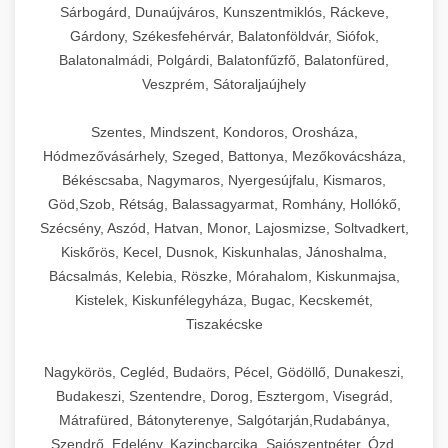
Sárbogárd, Dunaújváros, Kunszentmiklós, Ráckeve,
Gárdony, Székesfehérvár, Balatonföldvár, Siófok,
Balatonalmádi, Polgárdi, Balatonfűzfő, Balatonfüred,
Veszprém, Sátoraljaújhely
Szentes, Mindszent, Kondoros, Orosháza,
Hódmezővásárhely, Szeged, Battonya, Mezőkovácsháza,
Békéscsaba, Nagymaros, Nyergesújfalu, Kismaros,
Göd,Szob, Rétság, Balassagyarmat, Romhány, Hollókő,
Szécsény, Aszód, Hatvan, Monor, Lajosmizse, Soltvadkert,
Kiskőrös, Kecel, Dusnok, Kiskunhalas, Jánoshalma,
Bácsalmás, Kelebia, Röszke, Mórahalom, Kiskunmajsa,
Kistelek, Kiskunfélegyháza, Bugac, Kecskemét,
Tiszakécske
Nagykörös, Cegléd, Budaörs, Pécel, Gödöllő, Dunakeszi,
Budakeszi, Szentendre, Dorog, Esztergom, Visegrád,
Mátrafüred, Bátonyterenye, Salgótarján,Rudabánya,
Szendrő, Edelény, Kazincbarcika, Sajószentpéter, Ózd,