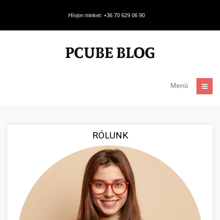
Hívjon minket: +36 70 629 06 90
Menü
RÓLUNK