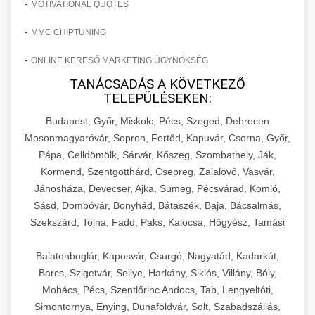
-
MOTIVATIONAL QUOTES
-
MMC CHIPTUNING
-
ONLINE KERESŐ MARKETING ÜGYNÖKSÉG
TANÁCSADÁS A KÖVETKEZŐ
TELEPÜLÉSEKEN:
Budapest, Győr, Miskolc, Pécs, Szeged, Debrecen
Mosonmagyaróvár, Sopron, Fertőd, Kapuvár, Csorna, Győr,
Pápa, Celldömölk, Sárvár, Kőszeg, Szombathely, Ják,
Körmend, Szentgotthárd, Csepreg, Zalalövő, Vasvár,
Jánosháza, Devecser, Ajka, Sümeg, Pécsvárad, Komló,
Sásd, Dombóvár, Bonyhád, Bátaszék, Baja, Bácsalmás,
Szekszárd, Tolna, Fadd, Paks, Kalocsa, Hőgyész, Tamási
Balatonboglár, Kaposvár, Csurgó, Nagyatád, Kadarkút,
Barcs, Szigetvár, Sellye, Harkány, Siklós, Villány, Bóly,
Mohács, Pécs, Szentlőrinc Andocs, Tab, Lengyeltóti,
Simontornya, Enying, Dunaföldvár, Solt, Szabadszállás,