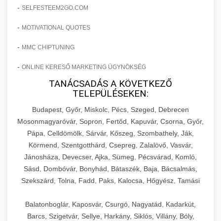
-
SELFESTEEM2GO.COM
-
MOTIVATIONAL QUOTES
-
MMC CHIPTUNING
-
ONLINE KERESŐ MARKETING ÜGYNÖKSÉG
TANÁCSADÁS A KÖVETKEZŐ
TELEPÜLÉSEKEN:
Budapest, Győr, Miskolc, Pécs, Szeged, Debrecen
Mosonmagyaróvár, Sopron, Fertőd, Kapuvár, Csorna, Győr,
Pápa, Celldömölk, Sárvár, Kőszeg, Szombathely, Ják,
Körmend, Szentgotthárd, Csepreg, Zalalövő, Vasvár,
Jánosháza, Devecser, Ajka, Sümeg, Pécsvárad, Komló,
Sásd, Dombóvár, Bonyhád, Bátaszék, Baja, Bácsalmás,
Szekszárd, Tolna, Fadd, Paks, Kalocsa, Hőgyész, Tamási
Balatonboglár, Kaposvár, Csurgó, Nagyatád, Kadarkút,
Barcs, Szigetvár, Sellye, Harkány, Siklós, Villány, Bóly,