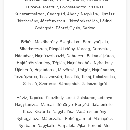
Törökszentmiklós, Szolnok, Martfű, Tiszaföldvár,
Túrkeve, Mezőtúr, Gyomaendrőd, Szarvas,
Kunszentmárton, Csongrád, Abony, Nagykáta, Újszász,
Jászberény, Jászfényszaru, Jászárokszállás, Lőrinci,
Gyöngyös, Pásztó,Gyula, Sarkad
Békés, Mezőberény, Szeghalom, Berettyóújfalu,
Biharkeresztes, Püspökladány, Karcag, Derecske,
Nádudvar, Hajdúszoboszló, Debrecen, Balmazújváros,
Hajdúböszörmény, Téglás, Hajdúhadház, Nyíradony,
Újfehértó, Hajdúdorog, Mezőcsát, Polgár, Hajdúnánás,
Tiszaújváros, Tiszavasvári, Tiszalök, Tokaj, Felsőzsolca,
Szikszó, Szerencs, Sárospatak, Zalaszentgrót
Hévíz, Tapolca, Keszthely, Lenti, Zalakaros, Letenye,
Nagykanizsa, Marcali, Böhönye, Fonyód, Balatonlelle,
Encs, Kisvárda, Nagyhalász, Vásárosnamény,
Nyíregyháza, Mátészalka, Fehérgyarmat, Máriapócs,
Nyírbátor, Nagykálló, Várpalota, Ajka, Herend, Mór,