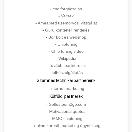
-
cnc forgácsolás
-
Versek
-
Ameamed üzemorvosi vizsgálat
-
Guru konténer rendelés
-
Bor bolt és webshop
-
Chiptuning
-
Chip tuning video
-
Wikipedia
-
További partnereink
.
felhőszolgáltatás
Számítástechnikai partnereink
-
internet marketing
Külföldi partnerek
-
Selfesteem2go.com
-
Motivational quotes
-
MMC chiptuning
-
online kereső marketing ügynökség