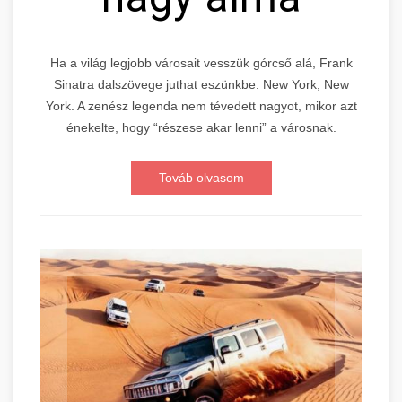
Ha a világ legjobb városait vesszük górcső alá, Frank
Sinatra dalszövege juthat eszünkbe: New York, New
York. A zenész legenda nem tévedett nagyot, mikor azt
énekelte, hogy “részese akar lenni” a városnak.
Továb olvasom