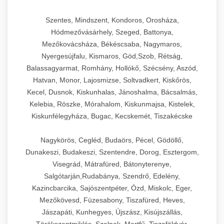
Szentes, Mindszent, Kondoros, Orosháza,
Hódmezővásárhely, Szeged, Battonya,
Mezőkovácsháza, Békéscsaba, Nagymaros,
Nyergesújfalu, Kismaros, Göd,Szob, Rétság,
Balassagyarmat, Romhány, Hollókő, Szécsény, Aszód,
Hatvan, Monor, Lajosmizse, Soltvadkert, Kiskőrös,
Kecel, Dusnok, Kiskunhalas, Jánoshalma, Bácsalmás,
Kelebia, Röszke, Mórahalom, Kiskunmajsa, Kistelek,
Kiskunfélegyháza, Bugac, Kecskemét, Tiszakécske
Nagykörös, Cegléd, Budaörs, Pécel, Gödöllő,
Dunakeszi, Budakeszi, Szentendre, Dorog, Esztergom,
Visegrád, Mátrafüred, Bátonyterenye,
Salgótarján,Rudabánya, Szendrő, Edelény,
Kazincbarcika, Sajószentpéter, Ózd, Miskolc, Eger,
Mezőkövesd, Füzesabony, Tiszafüred, Heves,
Jászapáti, Kunhegyes, Újszász, Kisújszállás,