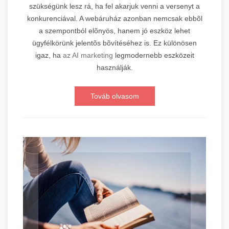
szükségünk lesz rá, ha fel akarjuk venni a versenyt a
konkurenciával. A webáruház azonban nemcsak ebbõl
a szempontból elõnyös, hanem jó eszköz lehet
ügyfélkörünk jelentõs bõvítéséhez is. Ez különösen
igaz, ha
az AI marketing
legmodernebb eszközeit
használják.
Továb olvasom