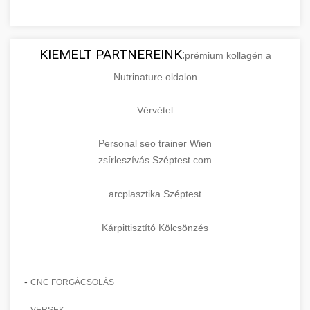
KIEMELT PARTNEREINK:
prémium kollagén a
Nutrinature oldalon
Vérvétel
Personal seo trainer Wien
zsírleszívás Széptest.com
arcplasztika Széptest
Kárpittisztító Kölcsönzés
-
CNC FORGÁCSOLÁS
-
VERSEK