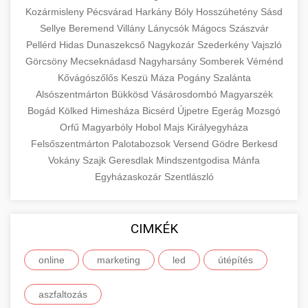
Kozármisleny
Pécsvárad
Harkány
Bóly
Hosszúhetény
Sásd
Sellye
Beremend
Villány
Lánycsók
Mágocs
Szászvár
Pellérd
Hidas
Dunaszekcső
Nagykozár
Szederkény
Vajszló
Görcsöny
Mecseknádasd
Nagyharsány
Somberek
Véménd
Kővágószőlős
Keszü
Máza
Pogány
Szalánta
Alsószentmárton
Bükkösd
Vásárosdombó
Magyarszék
Bogád
Kölked
Himesháza
Bicsérd
Újpetre
Egerág
Mozsgó
Orfű
Magyarbóly
Hobol
Majs
Királyegyháza
Felsőszentmárton
Palotabozsok
Versend
Gödre
Berkesd
Vokány
Szajk
Geresdlak
Mindszentgodisa
Mánfa
Egyházaskozár
Szentlászló
CIMKÉK
online
marketing
led
útépítés
aszfaltozás