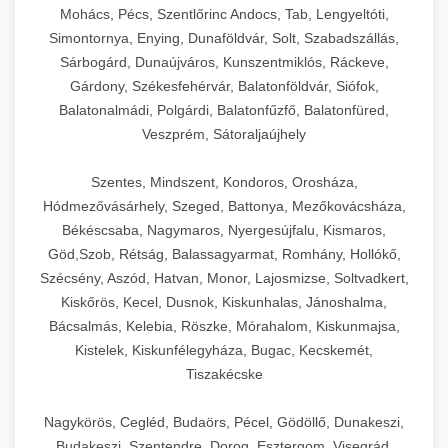
Mohács, Pécs, Szentlőrinc Andocs, Tab, Lengyeltóti,
Simontornya, Enying, Dunaföldvár, Solt, Szabadszállás,
Sárbogárd, Dunaújváros, Kunszentmiklós, Ráckeve,
Gárdony, Székesfehérvár, Balatonföldvár, Siófok,
Balatonalmádi, Polgárdi, Balatonfűzfő, Balatonfüred,
Veszprém, Sátoraljaújhely
Szentes, Mindszent, Kondoros, Orosháza,
Hódmezővásárhely, Szeged, Battonya, Mezőkovácsháza,
Békéscsaba, Nagymaros, Nyergesújfalu, Kismaros,
Göd,Szob, Rétság, Balassagyarmat, Romhány, Hollókő,
Szécsény, Aszód, Hatvan, Monor, Lajosmizse, Soltvadkert,
Kiskőrös, Kecel, Dusnok, Kiskunhalas, Jánoshalma,
Bácsalmás, Kelebia, Röszke, Mórahalom, Kiskunmajsa,
Kistelek, Kiskunfélegyháza, Bugac, Kecskemét,
Tiszakécske
Nagykörös, Cegléd, Budaörs, Pécel, Gödöllő, Dunakeszi,
Budakeszi, Szentendre, Dorog, Esztergom, Visegrád,