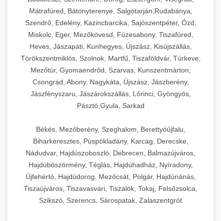
Mátrafüred, Bátonyterenye, Salgótarján,Rudabánya,
Szendrő, Edelény, Kazincbarcika, Sajószentpéter, Ózd,
Miskolc, Eger, Mezőkövesd, Füzesabony, Tiszafüred,
Heves, Jászapáti, Kunhegyes, Újszász, Kisújszállás,
Törökszentmiklós, Szolnok, Martfű, Tiszaföldvár, Túrkeve,
Mezőtúr, Gyomaendrőd, Szarvas, Kunszentmárton,
Csongrád, Abony, Nagykáta, Újszász, Jászberény,
Jászfényszaru, Jászárokszállás, Lőrinci, Gyöngyös,
Pásztó,Gyula, Sarkad
Békés, Mezőberény, Szeghalom, Berettyóújfalu,
Biharkeresztes, Püspökladány, Karcag, Derecske,
Nádudvar, Hajdúszoboszló, Debrecen, Balmazújváros,
Hajdúböszörmény, Téglás, Hajdúhadház, Nyíradony,
Újfehértó, Hajdúdorog, Mezőcsát, Polgár, Hajdúnánás,
Tiszaújváros, Tiszavasvári, Tiszalök, Tokaj, Felsőzsolca,
Szikszó, Szerencs, Sárospatak, Zalaszentgrót