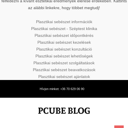
felfedezni a kívánt esztétikai eredmények elérése érdekében. Kattints
az alábbi linkekre, hogy többet megtudj!
Plasztikai sebészet információk
Plasztikai sebészet - Széptest klinika
Plasztikai sebészet időpontkérés
Plasztikai sebészet kezelések
Plasztikai sebészet konzultáció
Plasztikai sebészet lehetőségek
Plasztikai sebészet szolgáltatások
Plasztikai sebészet beavatkozások
Plasztikai sebészet ajánlatok
Hívjon minket: +36 70 629 06 90