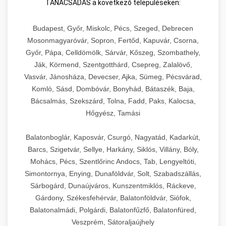
TANÁCSADÁS a következő településeken:
Budapest, Győr, Miskolc, Pécs, Szeged, Debrecen
Mosonmagyaróvár, Sopron, Fertőd, Kapuvár, Csorna,
Győr, Pápa, Celldömölk, Sárvár, Kőszeg, Szombathely,
Ják, Körmend, Szentgotthárd, Csepreg, Zalalövő,
Vasvár, Jánosháza, Devecser, Ajka, Sümeg, Pécsvárad,
Komló, Sásd, Dombóvár, Bonyhád, Bátaszék, Baja,
Bácsalmás, Szekszárd, Tolna, Fadd, Paks, Kalocsa,
Hőgyész, Tamási
Balatonboglár, Kaposvár, Csurgó, Nagyatád, Kadarkút,
Barcs, Szigetvár, Sellye, Harkány, Siklós, Villány, Bóly,
Mohács, Pécs, Szentlőrinc Andocs, Tab, Lengyeltóti,
Simontornya, Enying, Dunaföldvár, Solt, Szabadszállás,
Sárbogárd, Dunaújváros, Kunszentmiklós, Ráckeve,
Gárdony, Székesfehérvár, Balatonföldvár, Siófok,
Balatonalmádi, Polgárdi, Balatonfűzfő, Balatonfüred,
Veszprém, Sátoraljaújhely