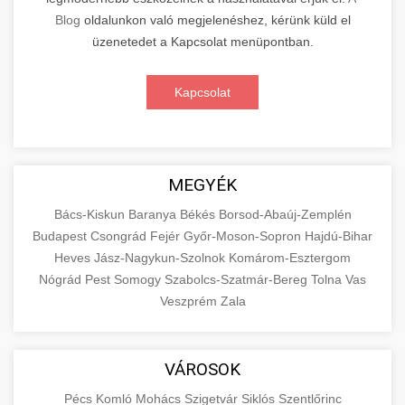
Blog
oldalunkon való megjelenéshez, kérünk küld el
üzenetedet a Kapcsolat menüpontban.
Kapcsolat
MEGYÉK
Bács-Kiskun
Baranya
Békés
Borsod-Abaúj-Zemplén
Budapest
Csongrád
Fejér
Győr-Moson-Sopron
Hajdú-Bihar
Heves
Jász-Nagykun-Szolnok
Komárom-Esztergom
Nógrád
Pest
Somogy
Szabolcs-Szatmár-Bereg
Tolna
Vas
Veszprém
Zala
VÁROSOK
Pécs
Komló
Mohács
Szigetvár
Siklós
Szentlőrinc