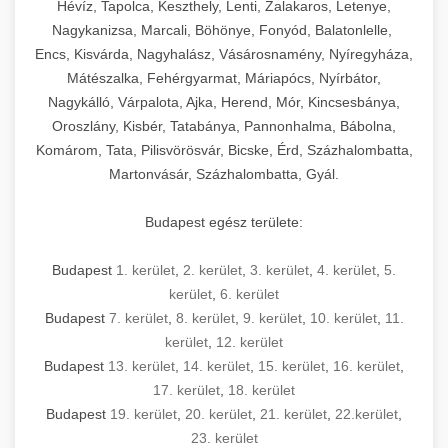
Hévíz, Tapolca, Keszthely, Lenti, Zalakaros, Letenye,
Nagykanizsa, Marcali, Böhönye, Fonyód, Balatonlelle,
Encs, Kisvárda, Nagyhalász, Vásárosnamény, Nyíregyháza,
Mátészalka, Fehérgyarmat, Máriapócs, Nyírbátor,
Nagykálló, Várpalota, Ajka, Herend, Mór, Kincsesbánya,
Oroszlány, Kisbér, Tatabánya, Pannonhalma, Bábolna,
Komárom, Tata, Pilisvörösvár, Bicske, Érd, Százhalombatta,
Martonvásár, Százhalombatta, Gyál.
Budapest egész területe:
Budapest
1. kerület
,
2. kerület
,
3. kerület
,
4. kerület
,
5.
kerület
,
6. kerület
Budapest
7. kerület
,
8. kerület
,
9. kerület
,
10. kerület
,
11.
kerület
,
12. kerület
Budapest
13. kerület
,
14. kerület
,
15. kerület
,
16. kerület
,
17. kerület
,
18. kerület
Budapest
19. kerület
,
20. kerület
,
21. kerület
,
22.kerület
,
23. kerület