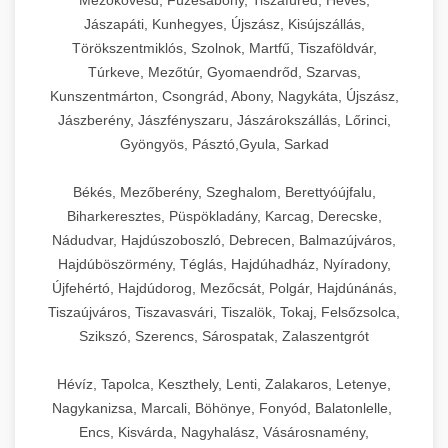
Mezőkövesd, Füzesabony, Tiszafüred, Heves,
Jászapáti, Kunhegyes, Újszász, Kisújszállás,
Törökszentmiklós, Szolnok, Martfű, Tiszaföldvár,
Túrkeve, Mezőtúr, Gyomaendrőd, Szarvas,
Kunszentmárton, Csongrád, Abony, Nagykáta, Újszász,
Jászberény, Jászfényszaru, Jászárokszállás, Lőrinci,
Gyöngyös, Pásztó,Gyula, Sarkad
Békés, Mezőberény, Szeghalom, Berettyóújfalu,
Biharkeresztes, Püspökladány, Karcag, Derecske,
Nádudvar, Hajdúszoboszló, Debrecen, Balmazújváros,
Hajdúböszörmény, Téglás, Hajdúhadház, Nyíradony,
Újfehértó, Hajdúdorog, Mezőcsát, Polgár, Hajdúnánás,
Tiszaújváros, Tiszavasvári, Tiszalök, Tokaj, Felsőzsolca,
Szikszó, Szerencs, Sárospatak, Zalaszentgrót
Hévíz, Tapolca, Keszthely, Lenti, Zalakaros, Letenye,
Nagykanizsa, Marcali, Böhönye, Fonyód, Balatonlelle,
Encs, Kisvárda, Nagyhalász, Vásárosnamény,