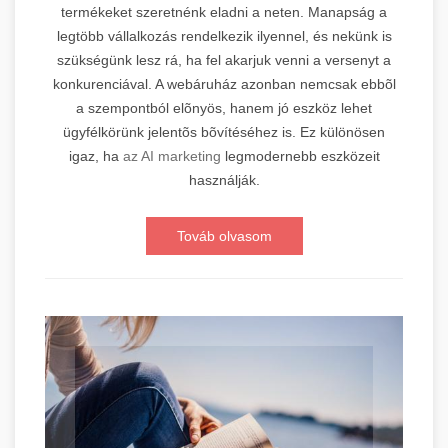
termékeket szeretnénk eladni a neten. Manapság a
legtöbb vállalkozás rendelkezik ilyennel, és nekünk is
szükségünk lesz rá, ha fel akarjuk venni a versenyt a
konkurenciával. A webáruház azonban nemcsak ebbõl
a szempontból elõnyös, hanem jó eszköz lehet
ügyfélkörünk jelentõs bõvítéséhez is. Ez különösen
igaz, ha
az AI marketing
legmodernebb eszközeit
használják.
Továb olvasom