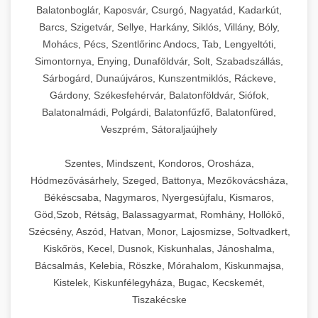
Balatonboglár, Kaposvár, Csurgó, Nagyatád, Kadarkút,
Barcs, Szigetvár, Sellye, Harkány, Siklós, Villány, Bóly,
Mohács, Pécs, Szentlőrinc Andocs, Tab, Lengyeltóti,
Simontornya, Enying, Dunaföldvár, Solt, Szabadszállás,
Sárbogárd, Dunaújváros, Kunszentmiklós, Ráckeve,
Gárdony, Székesfehérvár, Balatonföldvár, Siófok,
Balatonalmádi, Polgárdi, Balatonfűzfő, Balatonfüred,
Veszprém, Sátoraljaújhely
Szentes, Mindszent, Kondoros, Orosháza,
Hódmezővásárhely, Szeged, Battonya, Mezőkovácsháza,
Békéscsaba, Nagymaros, Nyergesújfalu, Kismaros,
Göd,Szob, Rétság, Balassagyarmat, Romhány, Hollókő,
Szécsény, Aszód, Hatvan, Monor, Lajosmizse, Soltvadkert,
Kiskőrös, Kecel, Dusnok, Kiskunhalas, Jánoshalma,
Bácsalmás, Kelebia, Röszke, Mórahalom, Kiskunmajsa,
Kistelek, Kiskunfélegyháza, Bugac, Kecskemét,
Tiszakécske