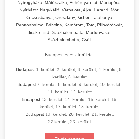
Nyíregyháza, Mátészalka, Fehérgyarmat, Máriapócs,
Nyírbátor, Nagykálló, Várpalota, Ajka, Herend, Mór,
Kincsesbánya, Oroszlány, Kisbér, Tatabánya,
Pannonhalma, Bábolna, Komárom, Tata, Pilisvörösvár,
Bicske, Érd, Százhalombatta, Martonvásár,
Százhalombatta, Gyál.
Budapest egész területe:
Budapest
1. kerület
,
2. kerület
,
3. kerület
,
4. kerület
,
5.
kerület
,
6. kerület
Budapest
7. kerület
,
8. kerület
,
9. kerület
,
10. kerület
,
11. kerület
,
12. kerület
Budapest
13. kerület
,
14. kerület
,
15. kerület
,
16.
kerület
,
17. kerület
,
18. kerület
Budapest
19. kerület
,
20. kerület
,
21. kerület
,
22.kerület
,
23. kerület