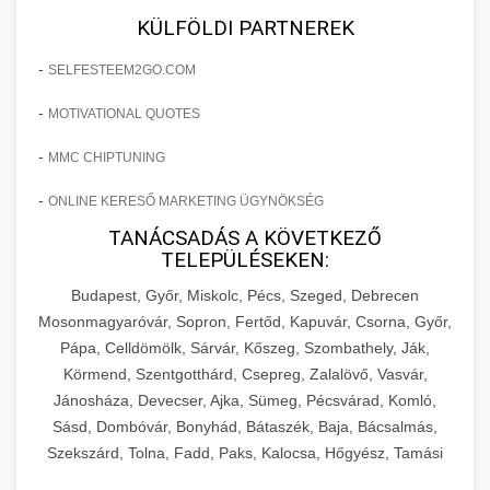
KÜLFÖLDI PARTNEREK
-
SELFESTEEM2GO.COM
-
MOTIVATIONAL QUOTES
-
MMC CHIPTUNING
-
ONLINE KERESŐ MARKETING ÜGYNÖKSÉG
TANÁCSADÁS A KÖVETKEZŐ
TELEPÜLÉSEKEN:
Budapest, Győr, Miskolc, Pécs, Szeged, Debrecen
Mosonmagyaróvár, Sopron, Fertőd, Kapuvár, Csorna, Győr,
Pápa, Celldömölk, Sárvár, Kőszeg, Szombathely, Ják,
Körmend, Szentgotthárd, Csepreg, Zalalövő, Vasvár,
Jánosháza, Devecser, Ajka, Sümeg, Pécsvárad, Komló,
Sásd, Dombóvár, Bonyhád, Bátaszék, Baja, Bácsalmás,
Szekszárd, Tolna, Fadd, Paks, Kalocsa, Hőgyész, Tamási