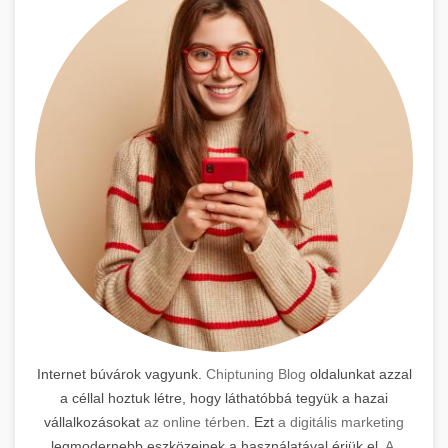
Internet búvárok vagyunk.
Chiptuning Blog
oldalunkat azzal
a céllal hoztuk létre, hogy láthatóbbá tegyük a hazai
vállalkozásokat
az online térben
. Ezt
a digitális marketing
legmodernebb eszközeinek a használatával érjük el.
A