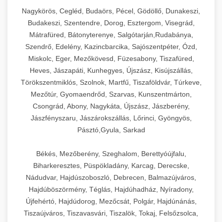
Nagykörös, Cegléd, Budaörs, Pécel, Gödöllő, Dunakeszi,
Budakeszi, Szentendre, Dorog, Esztergom, Visegrád,
Mátrafüred, Bátonyterenye, Salgótarján,Rudabánya,
Szendrő, Edelény, Kazincbarcika, Sajószentpéter, Ózd,
Miskolc, Eger, Mezőkövesd, Füzesabony, Tiszafüred,
Heves, Jászapáti, Kunhegyes, Újszász, Kisújszállás,
Törökszentmiklós, Szolnok, Martfű, Tiszaföldvár, Túrkeve,
Mezőtúr, Gyomaendrőd, Szarvas, Kunszentmárton,
Csongrád, Abony, Nagykáta, Újszász, Jászberény,
Jászfényszaru, Jászárokszállás, Lőrinci, Gyöngyös,
Pásztó,Gyula, Sarkad
Békés, Mezőberény, Szeghalom, Berettyóújfalu,
Biharkeresztes, Püspökladány, Karcag, Derecske,
Nádudvar, Hajdúszoboszló, Debrecen, Balmazújváros,
Hajdúböszörmény, Téglás, Hajdúhadház, Nyíradony,
Újfehértó, Hajdúdorog, Mezőcsát, Polgár, Hajdúnánás,
Tiszaújváros, Tiszavasvári, Tiszalök, Tokaj, Felsőzsolca,