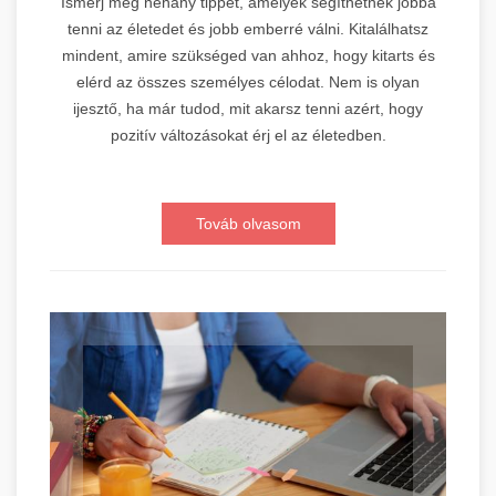
Ismerj meg néhány tippet, amelyek segíthetnek jobbá
tenni az életedet és jobb emberré válni. Kitalálhatsz
mindent, amire szükséged van ahhoz, hogy kitarts és
elérd az összes személyes célodat. Nem is olyan
ijesztő, ha már tudod, mit akarsz tenni azért, hogy
pozitív változásokat érj el az életedben.
Továb olvasom