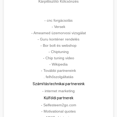
Kárpittisztító Kölcsönzés
-
cnc forgácsolás
-
Versek
-
Ameamed üzemorvosi vizsgálat
-
Guru konténer rendelés
-
Bor bolt és webshop
-
Chiptuning
-
Chip tuning video
-
Wikipedia
-
További partnereink
.
felhőszolgáltatás
Számítástechnikai partnereink
-
internet marketing
Külföldi partnerek
-
Selfesteem2go.com
-
Motivational quotes