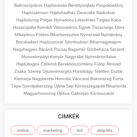
Balmazújváros
Hajdúnánás
Berettyóújfalu
Püspökladány
Hajdúsámson
Hajdúhadház
Derecske
Nádudvar
Hajdúdorog
Polgár
Nyíradony
Létavértes
Téglás
Kaba
Hosszúpályi
Komádi
Vámospércs
Egyek
Tiszacsege
Ebes
Mikepércs
Földes
Biharkeresztes
Nyíracsád
Nyírábrány
Bocskaikert
Hajdúszovát
Sárrétudvari
Biharnagybajom
Nagyhegyes
Báránd
Pocsaj
Bagamér
Görbeháza
Sáránd
Monostorpályi
Konyár
Nagyrábé
Nyírmártonfalva
Hajdúbagos
Csökmő
Berekböszörmény
Fülöp
Álmosd
Zsáka
Szerep
Újszentmargita
Hortobágy
Tetétlen
Esztár
Kismarja
Nagykereki
Hencida
Váncsod
Bakonszeg
Furta
Tépe
Szentpéterszeg
Újléta
Sáp
Körösszegapáti
Bihartorda
Magyarhomorog
Újtikos
Gáborján
Körösszakál
CIMKÉK
online
marketing
led
útépítés