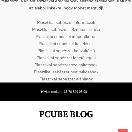
felfedezni a kívánt esztétikai eredmények elérése érdekében. Kattints
az alábbi linkekre, hogy többet megtudj!
Plasztikai sebészet információk
Plasztikai sebészet - Széptest klinika
Plasztikai sebészet időpontkérés
Plasztikai sebészet kezelések
Plasztikai sebészet konzultáció
Plasztikai sebészet lehetőségek
Plasztikai sebészet szolgáltatások
Plasztikai sebészet beavatkozások
Plasztikai sebészet ajánlatok
Hívjon minket: +36 70 629 06 90