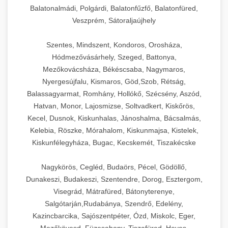
Balatonalmádi, Polgárdi, Balatonfűzfő, Balatonfüred,
Veszprém, Sátoraljaújhely
Szentes, Mindszent, Kondoros, Orosháza,
Hódmezővásárhely, Szeged, Battonya,
Mezőkovácsháza, Békéscsaba, Nagymaros,
Nyergesújfalu, Kismaros, Göd,Szob, Rétság,
Balassagyarmat, Romhány, Hollókő, Szécsény, Aszód,
Hatvan, Monor, Lajosmizse, Soltvadkert, Kiskőrös,
Kecel, Dusnok, Kiskunhalas, Jánoshalma, Bácsalmás,
Kelebia, Röszke, Mórahalom, Kiskunmajsa, Kistelek,
Kiskunfélegyháza, Bugac, Kecskemét, Tiszakécske
Nagykörös, Cegléd, Budaörs, Pécel, Gödöllő,
Dunakeszi, Budakeszi, Szentendre, Dorog, Esztergom,
Visegrád, Mátrafüred, Bátonyterenye,
Salgótarján,Rudabánya, Szendrő, Edelény,
Kazincbarcika, Sajószentpéter, Ózd, Miskolc, Eger,