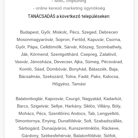
-
MMC chiptuning
-
online kereső marketing ügynökség
TANÁCSADÁS a következő településeken:
Budapest, Győr, Miskolc, Pécs, Szeged, Debrecen
Mosonmagyaróvár, Sopron, Fertőd, Kapuvár, Csorna,
Győr, Pápa, Celldömölk, Sárvár, Kőszeg, Szombathely,
Ják, Körmend, Szentgotthárd, Csepreg, Zalalövő,
Vasvár, Jánosháza, Devecser, Ajka, Sümeg, Pécsvárad,
Komló, Sásd, Dombóvár, Bonyhád, Bátaszék, Baja,
Bácsalmás, Szekszárd, Tolna, Fadd, Paks, Kalocsa,
Hőgyész, Tamási
Balatonboglár, Kaposvár, Csurgó, Nagyatád, Kadarkút,
Barcs, Szigetvár, Sellye, Harkány, Siklós, Villány, Bóly,
Mohács, Pécs, Szentlőrinc Andocs, Tab, Lengyeltóti,
Simontornya, Enying, Dunaföldvár, Solt, Szabadszállás,
Sárbogárd, Dunaújváros, Kunszentmiklós, Ráckeve,
Gárdony, Székesfehérvár, Balatonföldvár, Siófok,