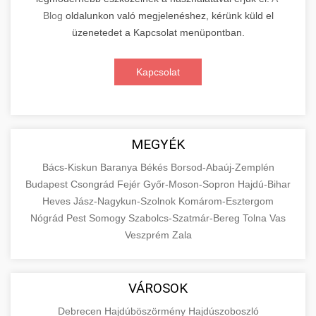
Blog
oldalunkon való megjelenéshez, kérünk küld el
üzenetedet a Kapcsolat menüpontban.
Kapcsolat
MEGYÉK
Bács-Kiskun
Baranya
Békés
Borsod-Abaúj-Zemplén
Budapest
Csongrád
Fejér
Győr-Moson-Sopron
Hajdú-Bihar
Heves
Jász-Nagykun-Szolnok
Komárom-Esztergom
Nógrád
Pest
Somogy
Szabolcs-Szatmár-Bereg
Tolna
Vas
Veszprém
Zala
VÁROSOK
Debrecen
Hajdúböszörmény
Hajdúszoboszló