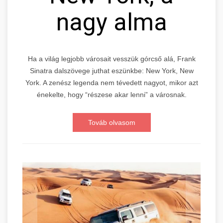
nagy alma
Ha a világ legjobb városait vesszük górcső alá, Frank
Sinatra dalszövege juthat eszünkbe: New York, New
York. A zenész legenda nem tévedett nagyot, mikor azt
énekelte, hogy “részese akar lenni” a városnak.
Továb olvasom