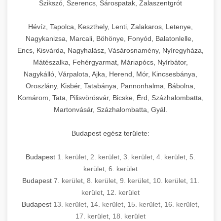
Szikszó, Szerencs, Sárospatak, Zalaszentgrót
Hévíz, Tapolca, Keszthely, Lenti, Zalakaros, Letenye,
Nagykanizsa, Marcali, Böhönye, Fonyód, Balatonlelle,
Encs, Kisvárda, Nagyhalász, Vásárosnamény, Nyíregyháza,
Mátészalka, Fehérgyarmat, Máriapócs, Nyírbátor,
Nagykálló, Várpalota, Ajka, Herend, Mór, Kincsesbánya,
Oroszlány, Kisbér, Tatabánya, Pannonhalma, Bábolna,
Komárom, Tata, Pilisvörösvár, Bicske, Érd, Százhalombatta,
Martonvásár, Százhalombatta, Gyál.
Budapest egész területe:
Budapest
1. kerület
,
2. kerület
,
3. kerület
,
4. kerület
,
5.
kerület
,
6. kerület
Budapest
7. kerület
,
8. kerület
,
9. kerület
,
10. kerület
,
11.
kerület
,
12. kerület
Budapest
13. kerület
,
14. kerület
,
15. kerület
,
16. kerület
,
17. kerület
,
18. kerület