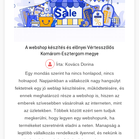
A webshop készítés és elõnyei Vértesszőlős
Komárom-Esztergom megye
Írta: Kovács Dorina
Egy mondás szerint ha nincs honlapod, nincs
holnapod. Napjainkban a vállakozók nagy hangsúlyt
fektetnek egy jó weblap készítésére, mûködtetésére, és
ennek meghatározó része a webshop is, hiszen az
emberek szívesebben vásárolnak az interneten, mint
az üzletekben. Többek között ezért sem tudjuk
megkerülni, hogy legyen egy webshopunk, ha
termékeket szeretnénk eladni a neten. Manapság a
legtöbb vállalkozás rendelkezik ilyennel, és nekünk is