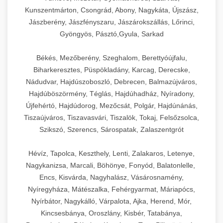
Kunszentmárton, Csongrád, Abony, Nagykáta, Újszász,
Jászberény, Jászfényszaru, Jászárokszállás, Lőrinci,
Gyöngyös, Pásztó,Gyula, Sarkad
Békés, Mezőberény, Szeghalom, Berettyóújfalu,
Biharkeresztes, Püspökladány, Karcag, Derecske,
Nádudvar, Hajdúszoboszló, Debrecen, Balmazújváros,
Hajdúböszörmény, Téglás, Hajdúhadház, Nyíradony,
Újfehértó, Hajdúdorog, Mezőcsát, Polgár, Hajdúnánás,
Tiszaújváros, Tiszavasvári, Tiszalök, Tokaj, Felsőzsolca,
Szikszó, Szerencs, Sárospatak, Zalaszentgrót
Hévíz, Tapolca, Keszthely, Lenti, Zalakaros, Letenye,
Nagykanizsa, Marcali, Böhönye, Fonyód, Balatonlelle,
Encs, Kisvárda, Nagyhalász, Vásárosnamény,
Nyíregyháza, Mátészalka, Fehérgyarmat, Máriapócs,
Nyírbátor, Nagykálló, Várpalota, Ajka, Herend, Mór,
Kincsesbánya, Oroszlány, Kisbér, Tatabánya,