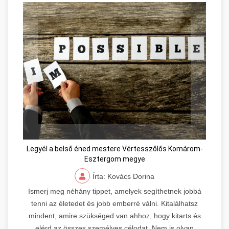
Legyél a belső éned mestere Vértesszőlős Komárom-
Esztergom megye
Írta: Kovács Dorina
Ismerj meg néhány tippet, amelyek segíthetnek jobbá
tenni az életedet és jobb emberré válni. Kitalálhatsz
mindent, amire szükséged van ahhoz, hogy kitarts és
elérd az összes személyes célodat. Nem is olyan