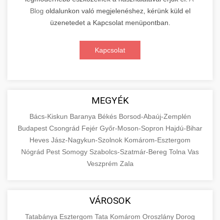
Blog
oldalunkon való megjelenéshez, kérünk küld el
üzenetedet a Kapcsolat menüpontban.
Kapcsolat
MEGYÉK
Bács-Kiskun
Baranya
Békés
Borsod-Abaúj-Zemplén
Budapest
Csongrád
Fejér
Győr-Moson-Sopron
Hajdú-Bihar
Heves
Jász-Nagykun-Szolnok
Komárom-Esztergom
Nógrád
Pest
Somogy
Szabolcs-Szatmár-Bereg
Tolna
Vas
Veszprém
Zala
VÁROSOK
Tatabánya
Esztergom
Tata
Komárom
Oroszlány
Dorog