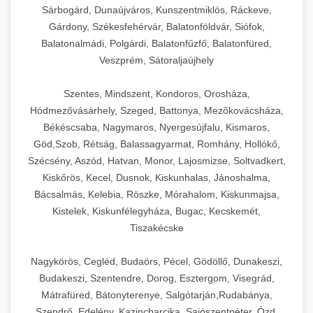
Sárbogárd, Dunaújváros, Kunszentmiklós, Ráckeve,
Gárdony, Székesfehérvár, Balatonföldvár, Siófok,
Balatonalmádi, Polgárdi, Balatonfűzfő, Balatonfüred,
Veszprém, Sátoraljaújhely
Szentes, Mindszent, Kondoros, Orosháza,
Hódmezővásárhely, Szeged, Battonya, Mezőkovácsháza,
Békéscsaba, Nagymaros, Nyergesújfalu, Kismaros,
Göd,Szob, Rétság, Balassagyarmat, Romhány, Hollókő,
Szécsény, Aszód, Hatvan, Monor, Lajosmizse, Soltvadkert,
Kiskőrös, Kecel, Dusnok, Kiskunhalas, Jánoshalma,
Bácsalmás, Kelebia, Röszke, Mórahalom, Kiskunmajsa,
Kistelek, Kiskunfélegyháza, Bugac, Kecskemét,
Tiszakécske
Nagykörös, Cegléd, Budaörs, Pécel, Gödöllő, Dunakeszi,
Budakeszi, Szentendre, Dorog, Esztergom, Visegrád,
Mátrafüred, Bátonyterenye, Salgótarján,Rudabánya,
Szendrő, Edelény, Kazincbarcika, Sajószentpéter, Ózd,