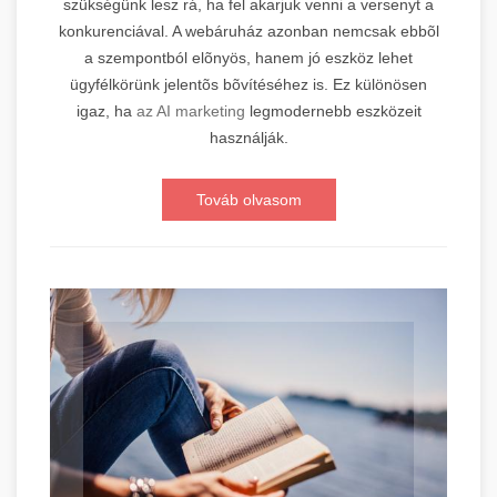
szükségünk lesz rá, ha fel akarjuk venni a versenyt a
konkurenciával. A webáruház azonban nemcsak ebbõl
a szempontból elõnyös, hanem jó eszköz lehet
ügyfélkörünk jelentõs bõvítéséhez is. Ez különösen
igaz, ha
az AI marketing
legmodernebb eszközeit
használják.
Továb olvasom