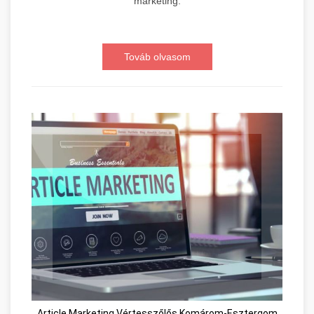
marketing.
Továb olvasom
Article Marketing Vértesszőlős Komárom-Esztergom