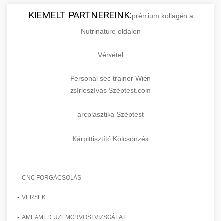
KIEMELT PARTNEREINK:
prémium kollagén a
Nutrinature oldalon
Vérvétel
Personal seo trainer Wien
zsírleszívás Széptest.com
arcplasztika Széptest
Kárpittisztító Kölcsönzés
-
CNC FORGÁCSOLÁS
-
VERSEK
-
AMEAMED ÜZEMORVOSI VIZSGÁLAT