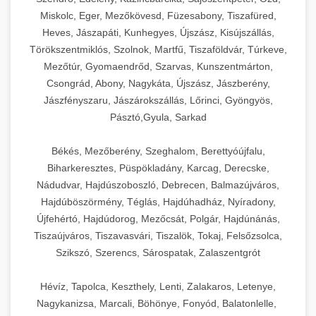
Miskolc, Eger, Mezőkövesd, Füzesabony, Tiszafüred,
Heves, Jászapáti, Kunhegyes, Újszász, Kisújszállás,
Törökszentmiklós, Szolnok, Martfű, Tiszaföldvár, Túrkeve,
Mezőtúr, Gyomaendrőd, Szarvas, Kunszentmárton,
Csongrád, Abony, Nagykáta, Újszász, Jászberény,
Jászfényszaru, Jászárokszállás, Lőrinci, Gyöngyös,
Pásztó,Gyula, Sarkad
Békés, Mezőberény, Szeghalom, Berettyóújfalu,
Biharkeresztes, Püspökladány, Karcag, Derecske,
Nádudvar, Hajdúszoboszló, Debrecen, Balmazújváros,
Hajdúböszörmény, Téglás, Hajdúhadház, Nyíradony,
Újfehértó, Hajdúdorog, Mezőcsát, Polgár, Hajdúnánás,
Tiszaújváros, Tiszavasvári, Tiszalök, Tokaj, Felsőzsolca,
Szikszó, Szerencs, Sárospatak, Zalaszentgrót
Hévíz, Tapolca, Keszthely, Lenti, Zalakaros, Letenye,
Nagykanizsa, Marcali, Böhönye, Fonyód, Balatonlelle,