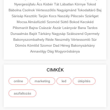
Nyergesújfalu
Ács
Kisbér
Tát
Lábatlan
Környe
Tokod
Bábolna
Csolnok
Vértesszőlős
Nagyigmánd
Tokodaltáró
Baj
Sárisáp
Kesztölc
Tarján
Kocs
Naszály
Piliscsév
Szárliget
Mocsa
Almásfüzitő
Szomód
Süttő
Bokod
Kecskéd
Pilismarót
Bajna
Császár
Ászár
Leányvár
Bana
Tardos
Dunaalmás
Bajót
Tárkány
Nagysáp
Szákszend
Gyermely
Bakonyszombathely
Réde
Neszmély
Vértessomló
Súr
Dömös
Kömlőd
Szomor
Dad
Héreg
Bakonysárkány
Annavölgy
Dág
Mogyorósbánya
CIMKÉK
online
marketing
led
útépítés
aszfaltozás