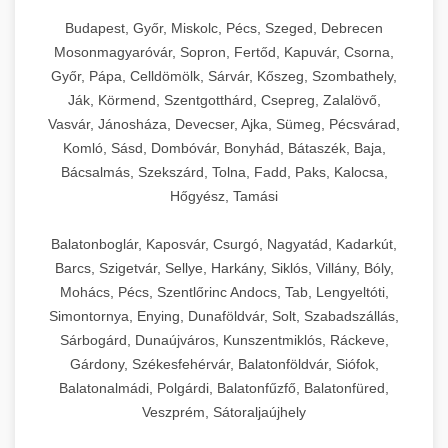
Budapest, Győr, Miskolc, Pécs, Szeged, Debrecen
Mosonmagyaróvár, Sopron, Fertőd, Kapuvár, Csorna,
Győr, Pápa, Celldömölk, Sárvár, Kőszeg, Szombathely,
Ják, Körmend, Szentgotthárd, Csepreg, Zalalövő,
Vasvár, Jánosháza, Devecser, Ajka, Sümeg, Pécsvárad,
Komló, Sásd, Dombóvár, Bonyhád, Bátaszék, Baja,
Bácsalmás, Szekszárd, Tolna, Fadd, Paks, Kalocsa,
Hőgyész, Tamási
Balatonboglár, Kaposvár, Csurgó, Nagyatád, Kadarkút,
Barcs, Szigetvár, Sellye, Harkány, Siklós, Villány, Bóly,
Mohács, Pécs, Szentlőrinc Andocs, Tab, Lengyeltóti,
Simontornya, Enying, Dunaföldvár, Solt, Szabadszállás,
Sárbogárd, Dunaújváros, Kunszentmiklós, Ráckeve,
Gárdony, Székesfehérvár, Balatonföldvár, Siófok,
Balatonalmádi, Polgárdi, Balatonfűzfő, Balatonfüred,
Veszprém, Sátoraljaújhely