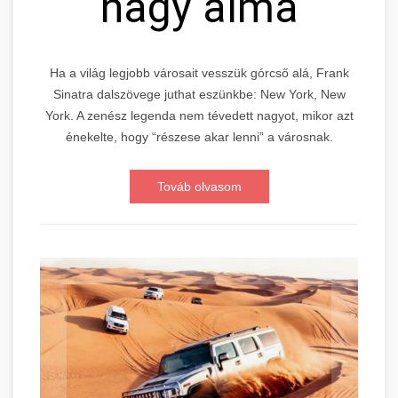
nagy alma
Ha a világ legjobb városait vesszük górcső alá, Frank
Sinatra dalszövege juthat eszünkbe: New York, New
York. A zenész legenda nem tévedett nagyot, mikor azt
énekelte, hogy “részese akar lenni” a városnak.
Továb olvasom