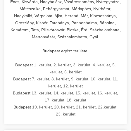
Encs, Kisvárda, Nagyhalász, Vásárosnamény, Nyíregyháza,
Mátészalka, Fehérgyarmat, Máriapócs, Nyírbátor,
Nagykálló, Várpalota, Ajka, Herend, Mór, Kincsesbánya,
Oroszlány, Kisbér, Tatabánya, Pannonhalma, Bábolna,
Komárom, Tata, Pilisvörösvár, Bicske, Érd, Százhalombatta,
Martonvásár, Százhalombatta, Gyál.
Budapest egész területe:
Budapest
1. kerület
,
2. kerület
,
3. kerület
,
4. kerület
,
5.
kerület
,
6. kerület
Budapest
7. kerület
,
8. kerület
,
9. kerület
,
10. kerület
,
11.
kerület
,
12. kerület
Budapest
13. kerület
,
14. kerület
,
15. kerület
,
16. kerület
,
17. kerület
,
18. kerület
Budapest
19. kerület
,
20. kerület
,
21. kerület
,
22.kerület
,
23. kerület