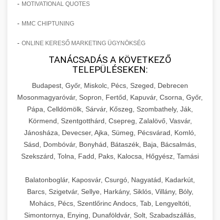
-
MOTIVATIONAL QUOTES
-
MMC CHIPTUNING
-
ONLINE KERESŐ MARKETING ÜGYNÖKSÉG
TANÁCSADÁS A KÖVETKEZŐ
TELEPÜLÉSEKEN:
Budapest, Győr, Miskolc, Pécs, Szeged, Debrecen
Mosonmagyaróvár, Sopron, Fertőd, Kapuvár, Csorna, Győr,
Pápa, Celldömölk, Sárvár, Kőszeg, Szombathely, Ják,
Körmend, Szentgotthárd, Csepreg, Zalalövő, Vasvár,
Jánosháza, Devecser, Ajka, Sümeg, Pécsvárad, Komló,
Sásd, Dombóvár, Bonyhád, Bátaszék, Baja, Bácsalmás,
Szekszárd, Tolna, Fadd, Paks, Kalocsa, Hőgyész, Tamási
Balatonboglár, Kaposvár, Csurgó, Nagyatád, Kadarkút,
Barcs, Szigetvár, Sellye, Harkány, Siklós, Villány, Bóly,
Mohács, Pécs, Szentlőrinc Andocs, Tab, Lengyeltóti,
Simontornya, Enying, Dunaföldvár, Solt, Szabadszállás,