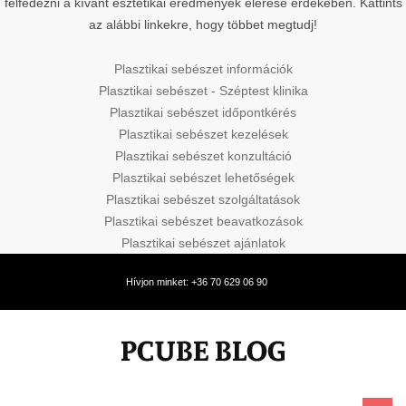
felfedezni a kívánt esztétikai eredmények elérése érdekében. Kattints
az alábbi linkekre, hogy többet megtudj!
Plasztikai sebészet információk
Plasztikai sebészet - Széptest klinika
Plasztikai sebészet időpontkérés
Plasztikai sebészet kezelések
Plasztikai sebészet konzultáció
Plasztikai sebészet lehetőségek
Plasztikai sebészet szolgáltatások
Plasztikai sebészet beavatkozások
Plasztikai sebészet ajánlatok
Hívjon minket: +36 70 629 06 90