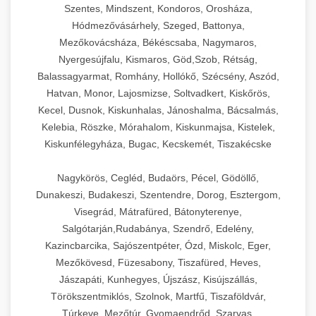
Szentes, Mindszent, Kondoros, Orosháza,
Hódmezővásárhely, Szeged, Battonya,
Mezőkovácsháza, Békéscsaba, Nagymaros,
Nyergesújfalu, Kismaros, Göd,Szob, Rétság,
Balassagyarmat, Romhány, Hollókő, Szécsény, Aszód,
Hatvan, Monor, Lajosmizse, Soltvadkert, Kiskőrös,
Kecel, Dusnok, Kiskunhalas, Jánoshalma, Bácsalmás,
Kelebia, Röszke, Mórahalom, Kiskunmajsa, Kistelek,
Kiskunfélegyháza, Bugac, Kecskemét, Tiszakécske
Nagykörös, Cegléd, Budaörs, Pécel, Gödöllő,
Dunakeszi, Budakeszi, Szentendre, Dorog, Esztergom,
Visegrád, Mátrafüred, Bátonyterenye,
Salgótarján,Rudabánya, Szendrő, Edelény,
Kazincbarcika, Sajószentpéter, Ózd, Miskolc, Eger,
Mezőkövesd, Füzesabony, Tiszafüred, Heves,
Jászapáti, Kunhegyes, Újszász, Kisújszállás,
Törökszentmiklós, Szolnok, Martfű, Tiszaföldvár,
Túrkeve, Mezőtúr, Gyomaendrőd, Szarvas,