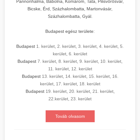
Pannonhalma, Bábolna, Komárom, Tata, Pilisvörösvár,
Bicske, Érd, Százhalombatta, Martonvásár,
Százhalombatta, Gyál.
Budapest egész területe:
Budapest
1. kerület
,
2. kerület
,
3. kerület
,
4. kerület
,
5.
kerület
,
6. kerület
Budapest
7. kerület
,
8. kerület
,
9. kerület
,
10. kerület
,
11. kerület
,
12. kerület
Budapest
13. kerület
,
14. kerület
,
15. kerület
,
16.
kerület
,
17. kerület
,
18. kerület
Budapest
19. kerület
,
20. kerület
,
21. kerület
,
22.kerület
,
23. kerület
Továb olvasom