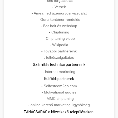
-
cnc forgácsolás
-
Versek
-
Ameamed üzemorvosi vizsgálat
-
Guru konténer rendelés
-
Bor bolt és webshop
-
Chiptuning
-
Chip tuning video
-
Wikipedia
-
További partnereink
.
felhőszolgáltatás
Számítástechnikai partnereink
-
internet marketing
Külföldi partnerek
-
Selfesteem2go.com
-
Motivational quotes
-
MMC chiptuning
-
online kereső marketing ügynökség
TANÁCSADÁS a következő településeken: