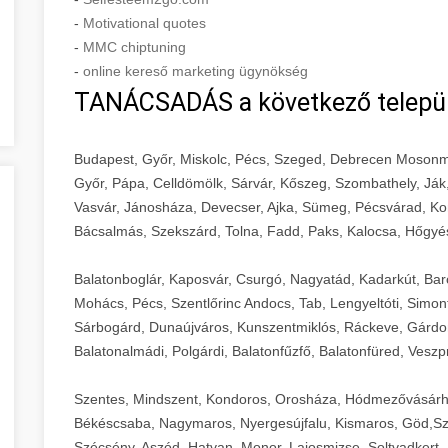
-
Motivational quotes
-
MMC chiptuning
-
online kereső marketing ügynökség
TANÁCSADÁS a következő telepü
Budapest, Győr, Miskolc, Pécs, Szeged, Debrecen Mosonm
Győr, Pápa, Celldömölk, Sárvár, Kőszeg, Szombathely, Ják
Vasvár, Jánosháza, Devecser, Ajka, Sümeg, Pécsvárad, Ko
Bácsalmás, Szekszárd, Tolna, Fadd, Paks, Kalocsa, Hőgyé
Balatonboglár, Kaposvár, Csurgó, Nagyatád, Kadarkút, Barcs,
Mohács, Pécs, Szentlőrinc Andocs, Tab, Lengyeltóti, Simont
Sárbogárd, Dunaújváros, Kunszentmiklós, Ráckeve, Gárdony
Balatonalmádi, Polgárdi, Balatonfűzfő, Balatonfüred, Veszp
Szentes, Mindszent, Kondoros, Orosháza, Hódmezővásárh
Békéscsaba, Nagymaros, Nyergesújfalu, Kismaros, Göd,Sz
Szécsény, Aszód, Hatvan, Monor, Lajosmizse, Soltvadkert, 