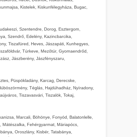
unmajsa, Kistelek, Kiskunfélegyháza, Bugac,
Budakeszi, Szentendre, Dorog, Esztergom,
ya, Szendrő, Edelény, Kazincbarcika,
ny, Tiszafüred, Heves, Jászapáti, Kunhegyes,
 Tiszaföldvár, Túrkeve, Mezőtúr, Gyomaendrőd,
zász, Jászberény, Jászfényszaru,
sztes, Püspökladány, Karcag, Derecske,
dúböszörmény, Téglás, Hajdúhadház, Nyíradony,
újváros, Tiszavasvári, Tiszalök, Tokaj,
kanizsa, Marcali, Böhönye, Fonyód, Balatonlelle,
, Mátészalka, Fehérgyarmat, Máriapócs,
sbánya, Oroszlány, Kisbér, Tatabánya,