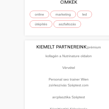
CIMKÉK
online
marketing
led
útépítés
aszfaltozás
KIEMELT PARTNEREINK:
prémium
kollagén a Nutrinature oldalon
Vérvétel
Personal seo trainer Wien
zsírleszívás Széptest.com
arcplasztika Széptest