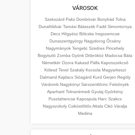
VÁROSOK
Szekszárd
Paks
Dombóvár
Bonyhád
Tolna
Dunaföldvár
Tamási
Bátaszék
Fadd
Simontornya
Decs
Hőgyész
Bölcske
Iregszemcse
Dunaszentgyörgy
Nagydorog
Őcsény
Nagymányok
Tengelic
Szedres
Pincehely
Bogyiszló
Zomba
Gyönk
Döbrököz
Madocsa
Báta
Németkér
Ozora
Kakasd
Pálfa
Kaposszekcső
Kölesd
Tevel
Szakály
Kocsola
Magyarkeszi
Dalmand
Kajdacs
Sióagárd
Kurd
Gerjen
Regöly
Várdomb
Nagykónyi
Sárszentlőrinc
Felsőnyék
Aparhant
Tolnanémedi
Gyulaj
Györköny
Pusztahencse
Kapospula
Harc
Szakcs
Nagyszokoly
Csikóstőttős
Attala
Cikó
Váralja
Medina