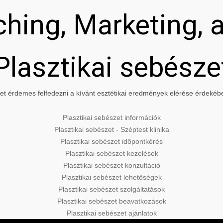
hing, Marketing, a
Plasztikai sebésze
t érdemes felfedezni a kívánt esztétikai eredmények elérése érdekében
Plasztikai sebészet információk
Plasztikai sebészet - Széptest klinika
Plasztikai sebészet időpontkérés
Plasztikai sebészet kezelések
Plasztikai sebészet konzultáció
Plasztikai sebészet lehetőségek
Plasztikai sebészet szolgáltatások
Plasztikai sebészet beavatkozások
Plasztikai sebészet ajánlatok