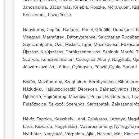
Jánoshalma, Bácsalmás, Kelebia, Röszke, Mórahalom, Kisk
Kecskemét, Tiszakécske
Nagykörös, Cegléd, Budaörs, Pécel, Gödöllő, Dunakeszi, 
Visegrád, Mátrafüred, Bátonyterenye, Salgótarján,Rudabán
Sajószentpéter, Ózd, Miskolc, Eger, Mezőkövesd, Füzesabo
Újszász, Kisújszállás, Törökszentmiklós, Szolnok, Martfű,
Szarvas, Kunszentmárton, Csongrád, Abony, Nagykáta, Újs
Jászárokszállás, Lőrinci, Gyöngyös, Pásztó,Gyula, Sarkad
Békés, Mezőberény, Szeghalom, Berettyóújfalu, Biharkere
Nádudvar, Hajdúszoboszló, Debrecen, Balmazújváros, Haj
Újfehértó, Hajdúdorog, Mezőcsát, Polgár, Hajdúnánás, Tisza
Felsőzsolca, Szikszó, Szerencs, Sárospatak, Zalaszentgrót
Hévíz, Tapolca, Keszthely, Lenti, Zalakaros, Letenye, Nagy
Encs, Kisvárda, Nagyhalász, Vásárosnamény, Nyíregyháza
Nyírbátor, Nagykálló, Várpalota, Ajka, Herend, Mór, Kincse