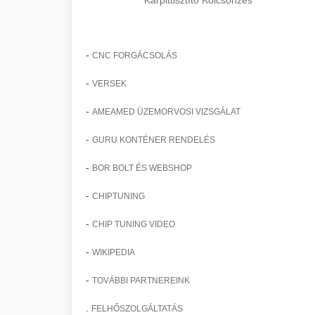
Kárpittisztító Kölcsönzés
-
CNC FORGÁCSOLÁS
-
VERSEK
-
AMEAMED ÜZEMORVOSI VIZSGÁLAT
-
GURU KONTÉNER RENDELÉS
-
BOR BOLT ÉS WEBSHOP
-
CHIPTUNING
-
CHIP TUNING VIDEO
-
WIKIPEDIA
-
TOVÁBBI PARTNEREINK
.
FELHŐSZOLGÁLTATÁS