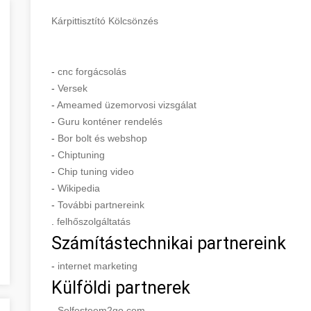
Kárpittisztító Kölcsönzés
-
cnc forgácsolás
-
Versek
-
Ameamed üzemorvosi vizsgálat
-
Guru konténer rendelés
-
Bor bolt és webshop
-
Chiptuning
-
Chip tuning video
-
Wikipedia
-
További partnereink
.
felhőszolgáltatás
Számítástechnikai partnereink
-
internet marketing
Külföldi partnerek
-
Selfesteem2go.com