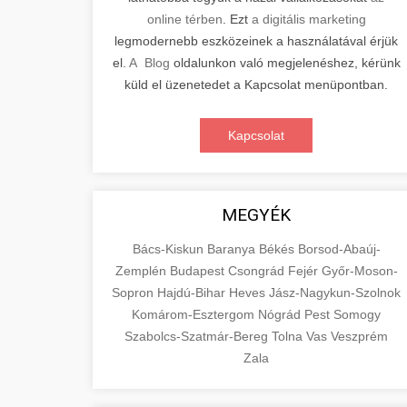
online térben
. Ezt
a digitális marketing
legmodernebb eszközeinek a használatával érjük
el.
A Blog
oldalunkon való megjelenéshez, kérünk
küld el üzenetedet a Kapcsolat menüpontban.
Kapcsolat
MEGYÉK
Bács-Kiskun
Baranya
Békés
Borsod-Abaúj-
Zemplén
Budapest
Csongrád
Fejér
Győr-Moson-
Sopron
Hajdú-Bihar
Heves
Jász-Nagykun-Szolnok
Komárom-Esztergom
Nógrád
Pest
Somogy
Szabolcs-Szatmár-Bereg
Tolna
Vas
Veszprém
Zala