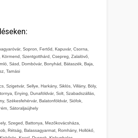
léseken:
agyaróvár, Sopron, Fertőd, Kapuvár, Csorna,
, Körmend, Szentgotthárd, Csepreg, Zalalövő,
mló, Sásd, Dombóvár, Bonyhád, Bátaszék, Baja,
sz, Tamási
 Szigetvár, Sellye, Harkány, Siklós, Villány, Bóly,
ornya, Enying, Dunaföldvár, Solt, Szabadszállás,
, Székesfehérvár, Balatonföldvár, Siófok,
rém, Sátoraljaújhely
ely, Szeged, Battonya, Mezőkovácsháza,
ob, Rétság, Balassagyarmat, Romhány, Hollókő,
Kiskőrös, Kecel, Dusnok, Kiskunhalas,