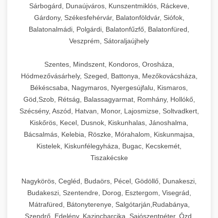
Sárbogárd, Dunaújváros, Kunszentmiklós, Ráckeve,
Gárdony, Székesfehérvár, Balatonföldvár, Siófok,
Balatonalmádi, Polgárdi, Balatonfűzfő, Balatonfüred,
Veszprém, Sátoraljaújhely
Szentes, Mindszent, Kondoros, Orosháza,
Hódmezővásárhely, Szeged, Battonya, Mezőkovácsháza,
Békéscsaba, Nagymaros, Nyergesújfalu, Kismaros,
Göd,Szob, Rétság, Balassagyarmat, Romhány, Hollókő,
Szécsény, Aszód, Hatvan, Monor, Lajosmizse, Soltvadkert,
Kiskőrös, Kecel, Dusnok, Kiskunhalas, Jánoshalma,
Bácsalmás, Kelebia, Röszke, Mórahalom, Kiskunmajsa,
Kistelek, Kiskunfélegyháza, Bugac, Kecskemét,
Tiszakécske
Nagykörös, Cegléd, Budaörs, Pécel, Gödöllő, Dunakeszi,
Budakeszi, Szentendre, Dorog, Esztergom, Visegrád,
Mátrafüred, Bátonyterenye, Salgótarján,Rudabánya,
Szendrő, Edelény, Kazincbarcika, Sajószentpéter, Ózd,