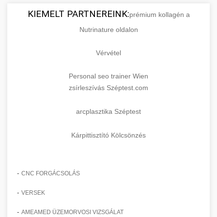
KIEMELT PARTNEREINK:
prémium kollagén a
Nutrinature oldalon
Vérvétel
Personal seo trainer Wien
zsírleszívás Széptest.com
arcplasztika Széptest
Kárpittisztító Kölcsönzés
-
CNC FORGÁCSOLÁS
-
VERSEK
-
AMEAMED ÜZEMORVOSI VIZSGÁLAT