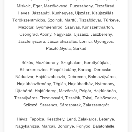
Miskolc, Eger, Mezőkövesd, Füzesabony, Tiszafüred,
Heves, Jászapáti, Kunhegyes, Újszász, Kisújszállás,
Törökszentmiklós, Szolnok, Martfű, Tiszaföldvár, Túrkeve,
Mezőtúr, Gyomaendrőd, Szarvas, Kunszentmárton,
Csongrád, Abony, Nagykáta, Újszász, Jászberény,
Jászfényszaru, Jászárokszállás, Lőrinci, Gyöngyös,
Pásztó,Gyula, Sarkad
Békés, Mezőberény, Szeghalom, Berettyóújfalu,
Biharkeresztes, Püspökladány, Karcag, Derecske,
Nádudvar, Hajdúszoboszló, Debrecen, Balmazújváros,
Hajdúböszörmény, Téglás, Hajdúhadház, Nyíradony,
Újfehértó, Hajdúdorog, Mezőcsát, Polgár, Hajdúnánás,
Tiszaújváros, Tiszavasvári, Tiszalök, Tokaj, Felsőzsolca,
Szikszó, Szerencs, Sárospatak, Zalaszentgrót
Hévíz, Tapolca, Keszthely, Lenti, Zalakaros, Letenye,
Nagykanizsa, Marcali, Böhönye, Fonyód, Balatonlelle,