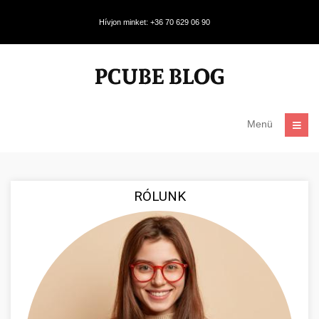
Hívjon minket: +36 70 629 06 90
Menü
RÓLUNK