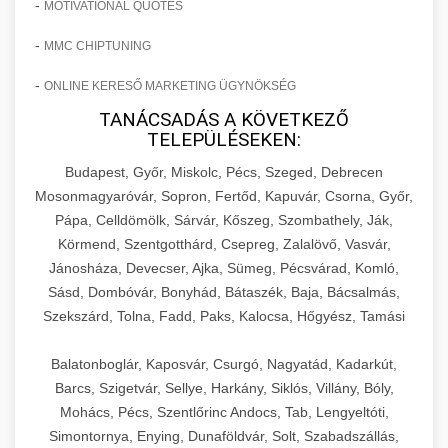
-
MOTIVATIONAL QUOTES
-
MMC CHIPTUNING
-
ONLINE KERESŐ MARKETING ÜGYNÖKSÉG
TANÁCSADÁS A KÖVETKEZŐ
TELEPÜLÉSEKEN:
Budapest, Győr, Miskolc, Pécs, Szeged, Debrecen
Mosonmagyaróvár, Sopron, Fertőd, Kapuvár, Csorna, Győr,
Pápa, Celldömölk, Sárvár, Kőszeg, Szombathely, Ják,
Körmend, Szentgotthárd, Csepreg, Zalalövő, Vasvár,
Jánosháza, Devecser, Ajka, Sümeg, Pécsvárad, Komló,
Sásd, Dombóvár, Bonyhád, Bátaszék, Baja, Bácsalmás,
Szekszárd, Tolna, Fadd, Paks, Kalocsa, Hőgyész, Tamási
Balatonboglár, Kaposvár, Csurgó, Nagyatád, Kadarkút,
Barcs, Szigetvár, Sellye, Harkány, Siklós, Villány, Bóly,
Mohács, Pécs, Szentlőrinc Andocs, Tab, Lengyeltóti,
Simontornya, Enying, Dunaföldvár, Solt, Szabadszállás,