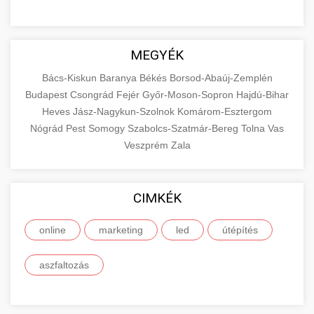
MEGYÉK
Bács-Kiskun
Baranya
Békés
Borsod-Abaúj-Zemplén
Budapest
Csongrád
Fejér
Győr-Moson-Sopron
Hajdú-Bihar
Heves
Jász-Nagykun-Szolnok
Komárom-Esztergom
Nógrád
Pest
Somogy
Szabolcs-Szatmár-Bereg
Tolna
Vas
Veszprém
Zala
CIMKÉK
online
marketing
led
útépítés
aszfaltozás