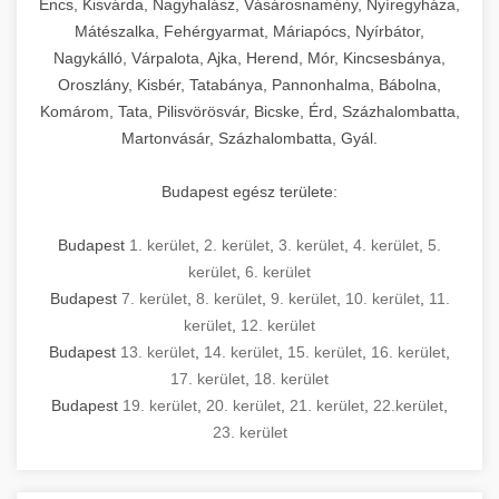
Encs, Kisvárda, Nagyhalász, Vásárosnamény, Nyíregyháza,
Mátészalka, Fehérgyarmat, Máriapócs, Nyírbátor,
Nagykálló, Várpalota, Ajka, Herend, Mór, Kincsesbánya,
Oroszlány, Kisbér, Tatabánya, Pannonhalma, Bábolna,
Komárom, Tata, Pilisvörösvár, Bicske, Érd, Százhalombatta,
Martonvásár, Százhalombatta, Gyál.
Budapest egész területe:
Budapest
1. kerület
,
2. kerület
,
3. kerület
,
4. kerület
,
5.
kerület
,
6. kerület
Budapest
7. kerület
,
8. kerület
,
9. kerület
,
10. kerület
,
11.
kerület
,
12. kerület
Budapest
13. kerület
,
14. kerület
,
15. kerület
,
16. kerület
,
17. kerület
,
18. kerület
Budapest
19. kerület
,
20. kerület
,
21. kerület
,
22.kerület
,
23. kerület