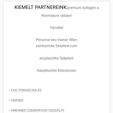
KIEMELT PARTNEREINK:
prémium kollagén a
Nutrinature oldalon
Vérvétel
Personal seo trainer Wien
zsírleszívás Széptest.com
arcplasztika Széptest
Kárpittisztító Kölcsönzés
-
CNC FORGÁCSOLÁS
-
VERSEK
-
AMEAMED ÜZEMORVOSI VIZSGÁLAT