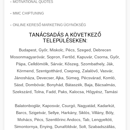
-
MOTIVATIONAL QUOTES
-
MMC CHIPTUNING
-
ONLINE KERESŐ MARKETING ÜGYNÖKSÉG
TANÁCSADÁS A KÖVETKEZŐ
TELEPÜLÉSEKEN:
Budapest, Győr, Miskolc, Pécs, Szeged, Debrecen
Mosonmagyaróvár, Sopron, Fertőd, Kapuvár, Csorna, Győr,
Pápa, Celldömölk, Sárvár, Kőszeg, Szombathely, Ják,
Körmend, Szentgotthárd, Csepreg, Zalalövő, Vasvár,
Jánosháza, Devecser, Ajka, Sümeg, Pécsvárad, Komló,
Sásd, Dombóvár, Bonyhád, Bátaszék, Baja, Bácsalmás,
Szekszárd, Tolna, Fadd, Paks, Kalocsa, Hőgyész, Tamási
Balatonboglár, Kaposvár, Csurgó, Nagyatád, Kadarkút,
Barcs, Szigetvár, Sellye, Harkány, Siklós, Villány, Bóly,
Mohács, Pécs, Szentlőrinc Andocs, Tab, Lengyeltóti,
Simontornya, Enying, Dunaföldvár, Solt, Szabadszállás,