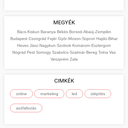
MEGYÉK
Bács-Kiskun
Baranya
Békés
Borsod-Abaúj-Zemplén
Budapest
Csongrád
Fejér
Győr-Moson-Sopron
Hajdú-Bihar
Heves
Jász-Nagykun-Szolnok
Komárom-Esztergom
Nógrád
Pest
Somogy
Szabolcs-Szatmár-Bereg
Tolna
Vas
Veszprém
Zala
CIMKÉK
online
marketing
led
útépítés
aszfaltozás