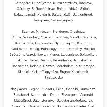
Sárbogárd, Dunaújváros, Kunszentmiklós, Ráckeve,
Gárdony, Székesfehérvár, Balatonföldvár, Siófok,
Balatonalmádi, Polgárdi, Balatonfűzfő, Balatonfüred,
Veszprém, Sátoraljaújhely
Szentes, Mindszent, Kondoros, Orosháza,
Hódmezővásárhely, Szeged, Battonya, Mezőkovácsháza,
Békéscsaba, Nagymaros, Nyergesújfalu, Kismaros,
Göd,Szob, Rétság, Balassagyarmat, Romhány, Hollókő,
Szécsény, Aszód, Hatvan, Monor, Lajosmizse, Soltvadkert,
Kiskőrös, Kecel, Dusnok, Kiskunhalas, Jánoshalma,
Bácsalmás, Kelebia, Röszke, Mórahalom, Kiskunmajsa,
Kistelek, Kiskunfélegyháza, Bugac, Kecskemét,
Tiszakécske
Nagykörös, Cegléd, Budaörs, Pécel, Gödöllő, Dunakeszi,
Budakeszi, Szentendre, Dorog, Esztergom, Visegrád,
Mátrafüred, Bátonyterenye, Salgótarján,Rudabánya,
Szendrő, Edelény, Kazincbarcika, Sajószentpéter, Ózd,