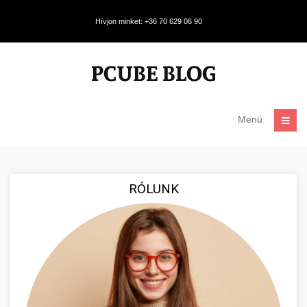
Hívjon minket: +36 70 629 06 90
Menü
RÓLUNK