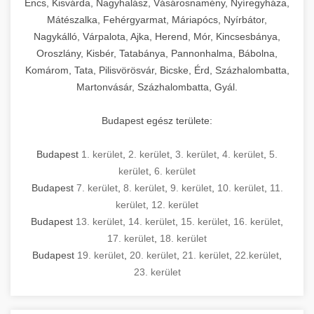
Encs, Kisvárda, Nagyhalász, Vásárosnamény, Nyíregyháza,
Mátészalka, Fehérgyarmat, Máriapócs, Nyírbátor,
Nagykálló, Várpalota, Ajka, Herend, Mór, Kincsesbánya,
Oroszlány, Kisbér, Tatabánya, Pannonhalma, Bábolna,
Komárom, Tata, Pilisvörösvár, Bicske, Érd, Százhalombatta,
Martonvásár, Százhalombatta, Gyál.
Budapest egész területe:
Budapest
1. kerület
,
2. kerület
,
3. kerület
,
4. kerület
,
5.
kerület
,
6. kerület
Budapest
7. kerület
,
8. kerület
,
9. kerület
,
10. kerület
,
11.
kerület
,
12. kerület
Budapest
13. kerület
,
14. kerület
,
15. kerület
,
16. kerület
,
17. kerület
,
18. kerület
Budapest
19. kerület
,
20. kerület
,
21. kerület
,
22.kerület
,
23. kerület