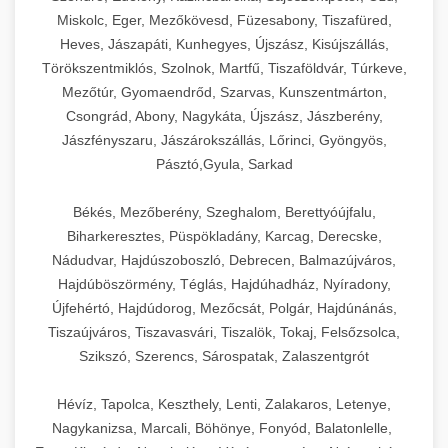
Miskolc, Eger, Mezőkövesd, Füzesabony, Tiszafüred,
Heves, Jászapáti, Kunhegyes, Újszász, Kisújszállás,
Törökszentmiklós, Szolnok, Martfű, Tiszaföldvár, Túrkeve,
Mezőtúr, Gyomaendrőd, Szarvas, Kunszentmárton,
Csongrád, Abony, Nagykáta, Újszász, Jászberény,
Jászfényszaru, Jászárokszállás, Lőrinci, Gyöngyös,
Pásztó,Gyula, Sarkad
Békés, Mezőberény, Szeghalom, Berettyóújfalu,
Biharkeresztes, Püspökladány, Karcag, Derecske,
Nádudvar, Hajdúszoboszló, Debrecen, Balmazújváros,
Hajdúböszörmény, Téglás, Hajdúhadház, Nyíradony,
Újfehértó, Hajdúdorog, Mezőcsát, Polgár, Hajdúnánás,
Tiszaújváros, Tiszavasvári, Tiszalök, Tokaj, Felsőzsolca,
Szikszó, Szerencs, Sárospatak, Zalaszentgrót
Hévíz, Tapolca, Keszthely, Lenti, Zalakaros, Letenye,
Nagykanizsa, Marcali, Böhönye, Fonyód, Balatonlelle,