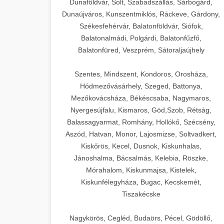
Dunaföldvár, Solt, Szabadszállás, Sárbogárd,
Dunaújváros, Kunszentmiklós, Ráckeve, Gárdony,
Székesfehérvár, Balatonföldvár, Siófok,
Balatonalmádi, Polgárdi, Balatonfűzfő,
Balatonfüred, Veszprém, Sátoraljaújhely
Szentes, Mindszent, Kondoros, Orosháza,
Hódmezővásárhely, Szeged, Battonya,
Mezőkovácsháza, Békéscsaba, Nagymaros,
Nyergesújfalu, Kismaros, Göd,Szob, Rétság,
Balassagyarmat, Romhány, Hollókő, Szécsény,
Aszód, Hatvan, Monor, Lajosmizse, Soltvadkert,
Kiskőrös, Kecel, Dusnok, Kiskunhalas,
Jánoshalma, Bácsalmás, Kelebia, Röszke,
Mórahalom, Kiskunmajsa, Kistelek,
Kiskunfélegyháza, Bugac, Kecskemét,
Tiszakécske
Nagykörös, Cegléd, Budaörs, Pécel, Gödöllő,