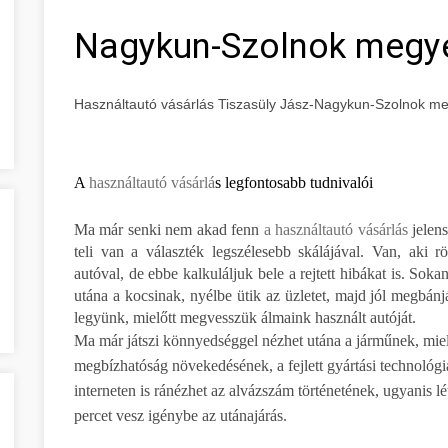
Nagykun-Szolnok megy
Használtautó vásárlás Tiszasüly Jász-Nagykun-Szolnok m
A
használtautó vásárlá
s legfontosabb tudnivalói
Ma már senki nem akad fenn
a használtautó vásárlás
jelen
teli van a választék legszélesebb skálájával. Van, aki r
autóval, de ebbe kalkuláljuk bele a rejtett hibákat is. Sok
utána a kocsinak, nyélbe ütik az üzletet, majd jól megbán
legyünk, mielőtt megvesszük álmaink használt autóját.
Ma már játszi könnyedséggel nézhet utána a járműnek, mielő
megbízhatóság növekedésének, a fejlett gyártási technológi
interneten is ránézhet az alvázszám történetének, ugyanis l
percet vesz igénybe az utánajárás.