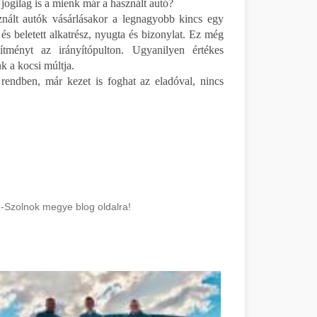
 jogilag is a mienk már a használt autó?
nált autók vásárlásakor a legnagyobb kincs egy
és beletett alkatrész, nyugta és bizonylat. Ez még
sítményt az irányítópulton. Ugyanilyen értékes
nk a kocsi múltja.
rendben, már kezet is foghat az eladóval, nincs
n-Szolnok megye blog oldalra!