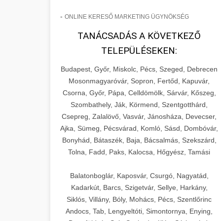
-
ONLINE KERESŐ MARKETING ÜGYNÖKSÉG
TANÁCSADÁS A KÖVETKEZŐ
TELEPÜLÉSEKEN:
Budapest, Győr, Miskolc, Pécs, Szeged, Debrecen
Mosonmagyaróvár, Sopron, Fertőd, Kapuvár,
Csorna, Győr, Pápa, Celldömölk, Sárvár, Kőszeg,
Szombathely, Ják, Körmend, Szentgotthárd,
Csepreg, Zalalövő, Vasvár, Jánosháza, Devecser,
Ajka, Sümeg, Pécsvárad, Komló, Sásd, Dombóvár,
Bonyhád, Bátaszék, Baja, Bácsalmás, Szekszárd,
Tolna, Fadd, Paks, Kalocsa, Hőgyész, Tamási
Balatonboglár, Kaposvár, Csurgó, Nagyatád,
Kadarkút, Barcs, Szigetvár, Sellye, Harkány,
Siklós, Villány, Bóly, Mohács, Pécs, Szentlőrinc
Andocs, Tab, Lengyeltóti, Simontornya, Enying,