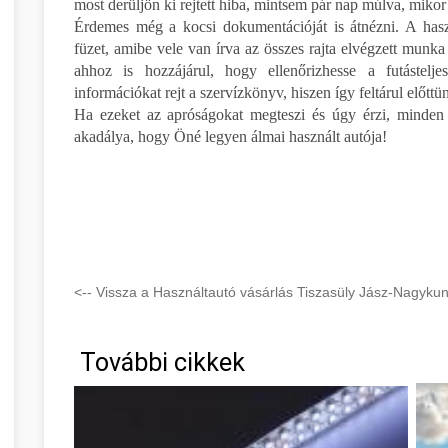
most derüljön ki rejtett hiba, mintsem pár nap múlva, mikor
Érdemes még a kocsi dokumentációját is átnézni. A hasz
füzet, amibe vele van írva az összes rajta elvégzett munka 
ahhoz is hozzájárul, hogy ellenőrizhesse a futástelje
információkat rejt a szervízkönyv, hiszen így feltárul előttü
Ha ezeket az apróságokat megteszi és úgy érzi, minden 
akadálya, hogy Öné legyen álmai használt autója!
<-- Vissza a Használtautó vásárlás Tiszasüly Jász-Nagyku
További cikkek