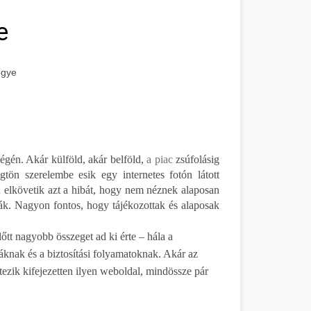
e
egye
ségén. Akár külföld, akár belföld,
a piac
zsúfolásig
ögtön szerelembe esik egy internetes fotón látott
an elkövetik azt a hibát, hogy nem néznek alaposan
ják. Nagyon fontos, hogy tájékozottak és alaposak
tt nagyobb összeget ad ki érte – hála a
áknak és a biztosítási folyamatoknak. Akár az
étezik kifejezetten ilyen weboldal, mindössze pár