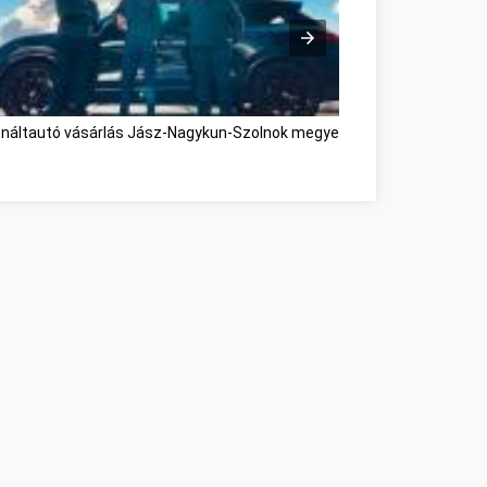
náltautó vásárlás Jász-Nagykun-Szolnok megye
Great Affiliate Ma