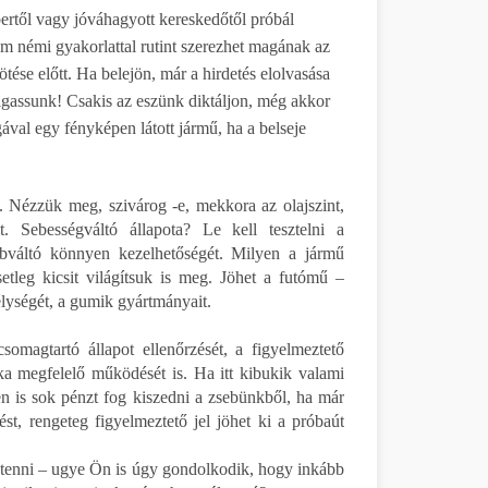
től vagy jóváhagyott kereskedőtől próbál
ám némi gyakorlattal rutint szerezhet magának az
tése előtt. Ha belejön, már a hirdetés elolvasása
lgassunk! Csakis az eszünk diktáljon, még akkor
ával egy fényképen látott jármű, ha a belseje
l. Nézzük meg, szivárog -e, mekkora az olajszint,
. Sebességváltó állapota? Le kell tesztelni a
sebváltó könnyen kezelhetőségét. Milyen a jármű
etleg kicsit világítsuk is meg. Jöhet a futómű –
élységét, a gumik gyártmányait.
omagtartó állapot ellenőrzését, a figyelmeztető
ka megfelelő működését is. Ha itt kibukik valami
en is sok pénzt fog kiszedni a zsebünkből, ha már
t, rengeteg figyelmeztető jel jöhet ki a próbaút
egtenni – ugye Ön is úgy gondolkodik, hogy inkább