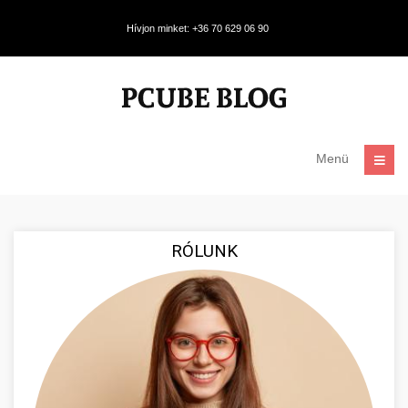
Hívjon minket: +36 70 629 06 90
Menü
RÓLUNK