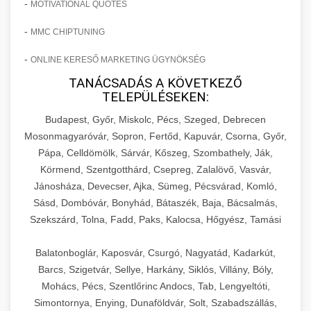
-
MOTIVATIONAL QUOTES
-
MMC CHIPTUNING
-
ONLINE KERESŐ MARKETING ÜGYNÖKSÉG
TANÁCSADÁS A KÖVETKEZŐ
TELEPÜLÉSEKEN:
Budapest, Győr, Miskolc, Pécs, Szeged, Debrecen
Mosonmagyaróvár, Sopron, Fertőd, Kapuvár, Csorna, Győr,
Pápa, Celldömölk, Sárvár, Kőszeg, Szombathely, Ják,
Körmend, Szentgotthárd, Csepreg, Zalalövő, Vasvár,
Jánosháza, Devecser, Ajka, Sümeg, Pécsvárad, Komló,
Sásd, Dombóvár, Bonyhád, Bátaszék, Baja, Bácsalmás,
Szekszárd, Tolna, Fadd, Paks, Kalocsa, Hőgyész, Tamási
Balatonboglár, Kaposvár, Csurgó, Nagyatád, Kadarkút,
Barcs, Szigetvár, Sellye, Harkány, Siklós, Villány, Bóly,
Mohács, Pécs, Szentlőrinc Andocs, Tab, Lengyeltóti,
Simontornya, Enying, Dunaföldvár, Solt, Szabadszállás,