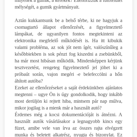
milyenek a gumik, a kerekek? Ellenőrizzük a futófelület
mélységét, a gumik gyártmányait.
Aztán kukkantsunk be a belső térbe, ki ne hagyjuk a
csomagtartó állapot ellenőrzését, a figyelmeztető
lámpákat, de ugyanilyen fontos megtekinteni az
elektronika megfelelő működését is. Ha itt kibukik
valami probléma, az sok jót nem ígér, valószínűleg a
későbbiekben is sok pénzt fog kiszedni a zsebünkből,
ha már most hibásan működik. Mindenképpen kérjünk
tesztvezetést, rengeteg figyelmeztető jel jöhet ki a
próbaút során, vajon megéri -e belefeccölni a hőn
áhított autóba?
Ezeket az ellenőrzéseket a saját érdekünkben ajánlatos
megtenni – ugye Ön is úgy gondolkodik, hogy inkább
most derüljön ki rejtett hiba, mintsem pár nap múlva,
mikor jogilag is a mienk már a használt autó?
Érdemes még a kocsi dokumentációját is átnézni. A
használt autók vásárlásakor a legnagyobb kincs egy
füzet, amibe vele van írva az összes rajta elvégzett
munka és beletett alkatrész, nyugta és bizonylat. Ez