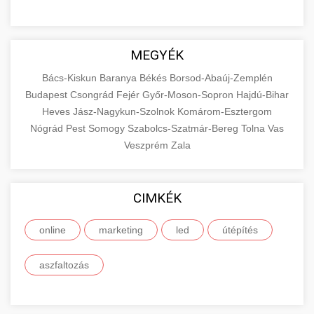
MEGYÉK
Bács-Kiskun
Baranya
Békés
Borsod-Abaúj-Zemplén
Budapest
Csongrád
Fejér
Győr-Moson-Sopron
Hajdú-Bihar
Heves
Jász-Nagykun-Szolnok
Komárom-Esztergom
Nógrád
Pest
Somogy
Szabolcs-Szatmár-Bereg
Tolna
Vas
Veszprém
Zala
CIMKÉK
online
marketing
led
útépítés
aszfaltozás