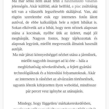
Ma már senki nem akad fenn
a használtautó vásárlás
jelenségén. Akár külföld, akár belföld,
a piac
zsúfolásig
teli van a választék legszélesebb skálájával. Van, aki
rögtön szerelembe esik egy internetes fotón látott
autóval, de ebbe kalkuláljuk bele a rejtett hibákat is.
Sokan elkövetik azt a hibát, hogy nem néznek alaposan
utána a kocsinak, nyélbe ütik az üzletet, majd jól
megbánják. Nagyon fontos, hogy tájékozottak és
alaposak legyünk, mielőtt megvesszük álmaink használt
autóját.
Ma már játszi könnyedséggel nézhet utána a járműnek,
mielőtt nagyobb összeget ad ki érte – hála a
megbízhatóság növekedésének, a fejlett gyártási
technológiáknak és a biztosítási folyamatoknak. Akár
az interneten is ránézhet az alvázszám történetének,
ugyanis létezik kifejezetten ilyen weboldal, mindössze
pár percet vesz igénybe az utánajárás.
Mindegy, hogy független/ márkakereskedésben,