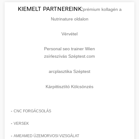
KIEMELT PARTNEREINK:
prémium kollagén a
Nutrinature oldalon
Vérvétel
Personal seo trainer Wien
zsírleszívás Széptest.com
arcplasztika Széptest
Kárpittisztító Kölcsönzés
-
CNC FORGÁCSOLÁS
-
VERSEK
-
AMEAMED ÜZEMORVOSI VIZSGÁLAT