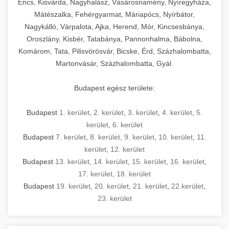
Encs, Kisvárda, Nagyhalász, Vásárosnamény, Nyíregyháza,
Mátészalka, Fehérgyarmat, Máriapócs, Nyírbátor,
Nagykálló, Várpalota, Ajka, Herend, Mór, Kincsesbánya,
Oroszlány, Kisbér, Tatabánya, Pannonhalma, Bábolna,
Komárom, Tata, Pilisvörösvár, Bicske, Érd, Százhalombatta,
Martonvásár, Százhalombatta, Gyál.
Budapest egész területe:
Budapest
1. kerület
,
2. kerület
,
3. kerület
,
4. kerület
,
5.
kerület
,
6. kerület
Budapest
7. kerület
,
8. kerület
,
9. kerület
,
10. kerület
,
11.
kerület
,
12. kerület
Budapest
13. kerület
,
14. kerület
,
15. kerület
,
16. kerület
,
17. kerület
,
18. kerület
Budapest
19. kerület
,
20. kerület
,
21. kerület
,
22.kerület
,
23. kerület