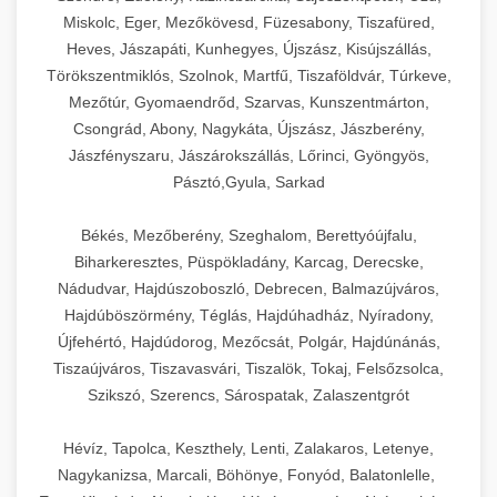
Miskolc, Eger, Mezőkövesd, Füzesabony, Tiszafüred,
Heves, Jászapáti, Kunhegyes, Újszász, Kisújszállás,
Törökszentmiklós, Szolnok, Martfű, Tiszaföldvár, Túrkeve,
Mezőtúr, Gyomaendrőd, Szarvas, Kunszentmárton,
Csongrád, Abony, Nagykáta, Újszász, Jászberény,
Jászfényszaru, Jászárokszállás, Lőrinci, Gyöngyös,
Pásztó,Gyula, Sarkad
Békés, Mezőberény, Szeghalom, Berettyóújfalu,
Biharkeresztes, Püspökladány, Karcag, Derecske,
Nádudvar, Hajdúszoboszló, Debrecen, Balmazújváros,
Hajdúböszörmény, Téglás, Hajdúhadház, Nyíradony,
Újfehértó, Hajdúdorog, Mezőcsát, Polgár, Hajdúnánás,
Tiszaújváros, Tiszavasvári, Tiszalök, Tokaj, Felsőzsolca,
Szikszó, Szerencs, Sárospatak, Zalaszentgrót
Hévíz, Tapolca, Keszthely, Lenti, Zalakaros, Letenye,
Nagykanizsa, Marcali, Böhönye, Fonyód, Balatonlelle,