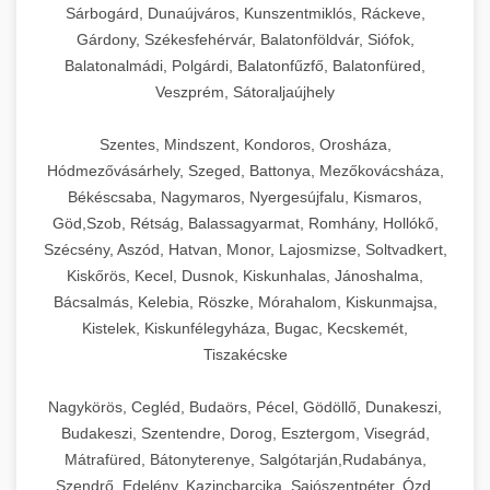
Sárbogárd, Dunaújváros, Kunszentmiklós, Ráckeve,
Gárdony, Székesfehérvár, Balatonföldvár, Siófok,
Balatonalmádi, Polgárdi, Balatonfűzfő, Balatonfüred,
Veszprém, Sátoraljaújhely
Szentes, Mindszent, Kondoros, Orosháza,
Hódmezővásárhely, Szeged, Battonya, Mezőkovácsháza,
Békéscsaba, Nagymaros, Nyergesújfalu, Kismaros,
Göd,Szob, Rétság, Balassagyarmat, Romhány, Hollókő,
Szécsény, Aszód, Hatvan, Monor, Lajosmizse, Soltvadkert,
Kiskőrös, Kecel, Dusnok, Kiskunhalas, Jánoshalma,
Bácsalmás, Kelebia, Röszke, Mórahalom, Kiskunmajsa,
Kistelek, Kiskunfélegyháza, Bugac, Kecskemét,
Tiszakécske
Nagykörös, Cegléd, Budaörs, Pécel, Gödöllő, Dunakeszi,
Budakeszi, Szentendre, Dorog, Esztergom, Visegrád,
Mátrafüred, Bátonyterenye, Salgótarján,Rudabánya,
Szendrő, Edelény, Kazincbarcika, Sajószentpéter, Ózd,