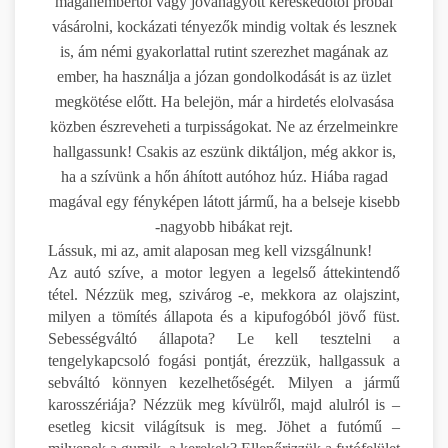
magánembertől vagy jóváhagyott kereskedőtől próbál
vásárolni, kockázati tényezők mindig voltak és lesznek
is, ám némi gyakorlattal rutint szerezhet magának az
ember, ha használja a józan gondolkodását is az üzlet
megkötése előtt. Ha belejön, már a hirdetés elolvasása
közben észreveheti a turpisságokat. Ne az érzelmeinkre
hallgassunk! Csakis az eszünk diktáljon, még akkor is,
ha a szívünk a hőn áhított autóhoz húz. Hiába ragad
magával egy fényképen látott jármű, ha a belseje kisebb
-nagyobb hibákat rejt.
Lássuk, mi az, amit alaposan meg kell vizsgálnunk!
Az autó szíve, a motor legyen a legelső áttekintendő
tétel. Nézzük meg, szivárog -e, mekkora az olajszint,
milyen a tömítés állapota és a kipufogóból jövő füst.
Sebességváltó állapota? Le kell tesztelni a
tengelykapcsoló fogási pontját, érezzük, hallgassuk a
sebváltó könnyen kezelhetőségét. Milyen a jármű
karosszériája? Nézzük meg kívülről, majd alulról is –
esetleg kicsit világítsuk is meg. Jöhet a futómű –