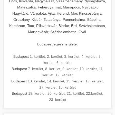
Encs, Kisvárda, Nagyhalász, Vásárosnamény, Nyíregyháza,
Mátészalka, Fehérgyarmat, Máriapócs, Nyírbátor,
Nagykálló, Várpalota, Ajka, Herend, Mór, Kincsesbánya,
Oroszlány, Kisbér, Tatabánya, Pannonhalma, Bábolna,
Komárom, Tata, Pilisvörösvár, Bicske, Érd, Százhalombatta,
Martonvásár, Százhalombatta, Gyál.
Budapest egész területe:
Budapest
1. kerület
,
2. kerület
,
3. kerület
,
4. kerület
,
5.
kerület
,
6. kerület
Budapest
7. kerület
,
8. kerület
,
9. kerület
,
10. kerület
,
11.
kerület
,
12. kerület
Budapest
13. kerület
,
14. kerület
,
15. kerület
,
16. kerület
,
17. kerület
,
18. kerület
Budapest
19. kerület
,
20. kerület
,
21. kerület
,
22.kerület
,
23. kerület