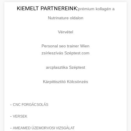
KIEMELT PARTNEREINK:
prémium kollagén a
Nutrinature oldalon
Vérvétel
Personal seo trainer Wien
zsírleszívás Széptest.com
arcplasztika Széptest
Kárpittisztító Kölcsönzés
-
CNC FORGÁCSOLÁS
-
VERSEK
-
AMEAMED ÜZEMORVOSI VIZSGÁLAT