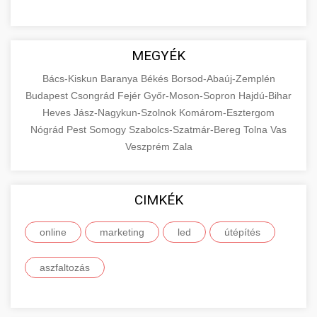
MEGYÉK
Bács-Kiskun
Baranya
Békés
Borsod-Abaúj-Zemplén
Budapest
Csongrád
Fejér
Győr-Moson-Sopron
Hajdú-Bihar
Heves
Jász-Nagykun-Szolnok
Komárom-Esztergom
Nógrád
Pest
Somogy
Szabolcs-Szatmár-Bereg
Tolna
Vas
Veszprém
Zala
CIMKÉK
online
marketing
led
útépítés
aszfaltozás