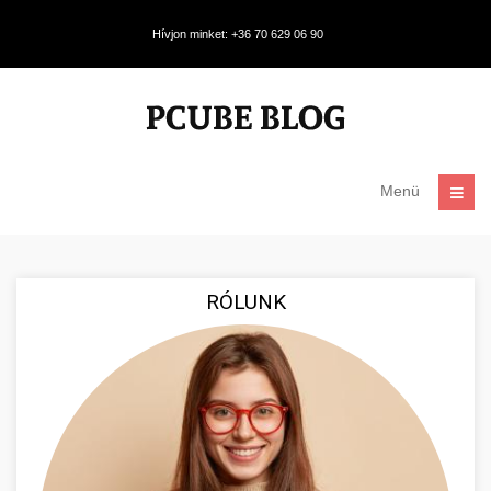
Hívjon minket: +36 70 629 06 90
Menü
RÓLUNK