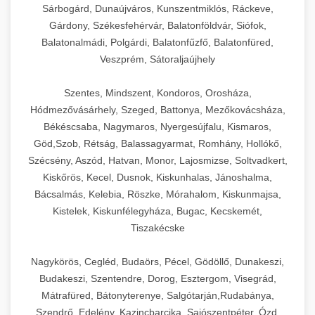
Sárbogárd, Dunaújváros, Kunszentmiklós, Ráckeve,
Gárdony, Székesfehérvár, Balatonföldvár, Siófok,
Balatonalmádi, Polgárdi, Balatonfűzfő, Balatonfüred,
Veszprém, Sátoraljaújhely
Szentes, Mindszent, Kondoros, Orosháza,
Hódmezővásárhely, Szeged, Battonya, Mezőkovácsháza,
Békéscsaba, Nagymaros, Nyergesújfalu, Kismaros,
Göd,Szob, Rétság, Balassagyarmat, Romhány, Hollókő,
Szécsény, Aszód, Hatvan, Monor, Lajosmizse, Soltvadkert,
Kiskőrös, Kecel, Dusnok, Kiskunhalas, Jánoshalma,
Bácsalmás, Kelebia, Röszke, Mórahalom, Kiskunmajsa,
Kistelek, Kiskunfélegyháza, Bugac, Kecskemét,
Tiszakécske
Nagykörös, Cegléd, Budaörs, Pécel, Gödöllő, Dunakeszi,
Budakeszi, Szentendre, Dorog, Esztergom, Visegrád,
Mátrafüred, Bátonyterenye, Salgótarján,Rudabánya,
Szendrő, Edelény, Kazincbarcika, Sajószentpéter, Ózd,