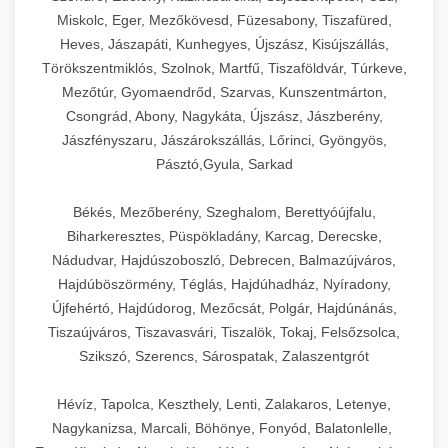
Miskolc, Eger, Mezőkövesd, Füzesabony, Tiszafüred,
Heves, Jászapáti, Kunhegyes, Újszász, Kisújszállás,
Törökszentmiklós, Szolnok, Martfű, Tiszaföldvár, Túrkeve,
Mezőtúr, Gyomaendrőd, Szarvas, Kunszentmárton,
Csongrád, Abony, Nagykáta, Újszász, Jászberény,
Jászfényszaru, Jászárokszállás, Lőrinci, Gyöngyös,
Pásztó,Gyula, Sarkad
Békés, Mezőberény, Szeghalom, Berettyóújfalu,
Biharkeresztes, Püspökladány, Karcag, Derecske,
Nádudvar, Hajdúszoboszló, Debrecen, Balmazújváros,
Hajdúböszörmény, Téglás, Hajdúhadház, Nyíradony,
Újfehértó, Hajdúdorog, Mezőcsát, Polgár, Hajdúnánás,
Tiszaújváros, Tiszavasvári, Tiszalök, Tokaj, Felsőzsolca,
Szikszó, Szerencs, Sárospatak, Zalaszentgrót
Hévíz, Tapolca, Keszthely, Lenti, Zalakaros, Letenye,
Nagykanizsa, Marcali, Böhönye, Fonyód, Balatonlelle,