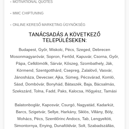
-
MOTIVATIONAL QUOTES
-
MMC CHIPTUNING
-
ONLINE KERESŐ MARKETING ÜGYNÖKSÉG
TANÁCSADÁS A KÖVETKEZŐ
TELEPÜLÉSEKEN:
Budapest, Győr, Miskolc, Pécs, Szeged, Debrecen
Mosonmagyaróvár, Sopron, Fertőd, Kapuvár, Csorna, Győr,
Pápa, Celldömölk, Sárvár, Kőszeg, Szombathely, Ják,
Körmend, Szentgotthárd, Csepreg, Zalalövő, Vasvár,
Jánosháza, Devecser, Ajka, Sümeg, Pécsvárad, Komló,
Sásd, Dombóvár, Bonyhád, Bátaszék, Baja, Bácsalmás,
Szekszárd, Tolna, Fadd, Paks, Kalocsa, Hőgyész, Tamási
Balatonboglár, Kaposvár, Csurgó, Nagyatád, Kadarkút,
Barcs, Szigetvár, Sellye, Harkány, Siklós, Villány, Bóly,
Mohács, Pécs, Szentlőrinc Andocs, Tab, Lengyeltóti,
Simontornya, Enying, Dunaföldvár, Solt, Szabadszállás,