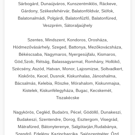
Sárbogárd, Dunaújváros, Kunszentmiklós, Ráckeve,
Gárdony, Székesfehérvár, Balatonföldvár, Siófok,
Balatonalmádi, Polgárdi, Balatonfűzfő, Balatonfüred,
Veszprém, Sátoraljaújhely
Szentes, Mindszent, Kondoros, Orosháza,
Hódmezővásárhely, Szeged, Battonya, Mezőkovácsháza,
Békéscsaba, Nagymaros, Nyergesújfalu, Kismaros,
Göd,Szob, Rétság, Balassagyarmat, Romhány, Hollókő,
Szécsény, Aszód, Hatvan, Monor, Lajosmizse, Soltvadkert,
Kiskőrös, Kecel, Dusnok, Kiskunhalas, Jánoshalma,
Bácsalmás, Kelebia, Röszke, Mórahalom, Kiskunmajsa,
Kistelek, Kiskunfélegyháza, Bugac, Kecskemét,
Tiszakécske
Nagykörös, Cegléd, Budaörs, Pécel, Gödöllő, Dunakeszi,
Budakeszi, Szentendre, Dorog, Esztergom, Visegrád,
Mátrafüred, Bátonyterenye, Salgótarján,Rudabánya,
Szendrő, Edelény, Kazincbarcika, Sajószentpéter, Ózd,