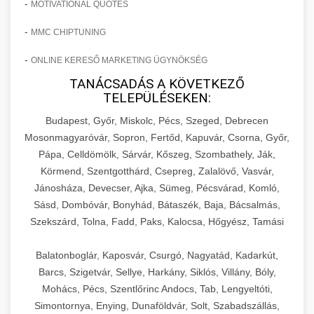
-
MOTIVATIONAL QUOTES
-
MMC CHIPTUNING
-
ONLINE KERESŐ MARKETING ÜGYNÖKSÉG
TANÁCSADÁS A KÖVETKEZŐ
TELEPÜLÉSEKEN:
Budapest, Győr, Miskolc, Pécs, Szeged, Debrecen
Mosonmagyaróvár, Sopron, Fertőd, Kapuvár, Csorna, Győr,
Pápa, Celldömölk, Sárvár, Kőszeg, Szombathely, Ják,
Körmend, Szentgotthárd, Csepreg, Zalalövő, Vasvár,
Jánosháza, Devecser, Ajka, Sümeg, Pécsvárad, Komló,
Sásd, Dombóvár, Bonyhád, Bátaszék, Baja, Bácsalmás,
Szekszárd, Tolna, Fadd, Paks, Kalocsa, Hőgyész, Tamási
Balatonboglár, Kaposvár, Csurgó, Nagyatád, Kadarkút,
Barcs, Szigetvár, Sellye, Harkány, Siklós, Villány, Bóly,
Mohács, Pécs, Szentlőrinc Andocs, Tab, Lengyeltóti,
Simontornya, Enying, Dunaföldvár, Solt, Szabadszállás,