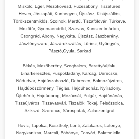
Miskolc, Eger, Mezőkövesd, Füzesabony, Tiszafüred,
Heves, Jászapáti, Kunhegyes, Újszász, Kisújszállás,
Törökszentmiklós, Szolnok, Martfű, Tiszaföldvár, Túrkeve,
Mezőtúr, Gyomaendrőd, Szarvas, Kunszentmárton,
Csongrád, Abony, Nagykáta, Újszász, Jászberény,
Jászfényszaru, Jászárokszállás, Lőrinci, Gyöngyös,
Pásztó,Gyula, Sarkad
Békés, Mezőberény, Szeghalom, Berettyóújfalu,
Biharkeresztes, Püspökladány, Karcag, Derecske,
Nádudvar, Hajdúszoboszló, Debrecen, Balmazújváros,
Hajdúböszörmény, Téglás, Hajdúhadház, Nyíradony,
Újfehértó, Hajdúdorog, Mezőcsát, Polgár, Hajdúnánás,
Tiszaújváros, Tiszavasvári, Tiszalök, Tokaj, Felsőzsolca,
Szikszó, Szerencs, Sárospatak, Zalaszentgrót
Hévíz, Tapolca, Keszthely, Lenti, Zalakaros, Letenye,
Nagykanizsa, Marcali, Böhönye, Fonyód, Balatonlelle,