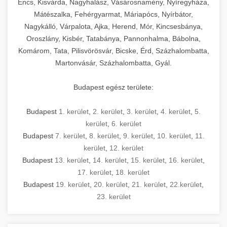
Encs, Kisvárda, Nagyhalász, Vásárosnamény, Nyíregyháza,
Mátészalka, Fehérgyarmat, Máriapócs, Nyírbátor,
Nagykálló, Várpalota, Ajka, Herend, Mór, Kincsesbánya,
Oroszlány, Kisbér, Tatabánya, Pannonhalma, Bábolna,
Komárom, Tata, Pilisvörösvár, Bicske, Érd, Százhalombatta,
Martonvásár, Százhalombatta, Gyál.
Budapest egész területe:
Budapest
1. kerület
,
2. kerület
,
3. kerület
,
4. kerület
,
5.
kerület
,
6. kerület
Budapest
7. kerület
,
8. kerület
,
9. kerület
,
10. kerület
,
11.
kerület
,
12. kerület
Budapest
13. kerület
,
14. kerület
,
15. kerület
,
16. kerület
,
17. kerület
,
18. kerület
Budapest
19. kerület
,
20. kerület
,
21. kerület
,
22.kerület
,
23. kerület