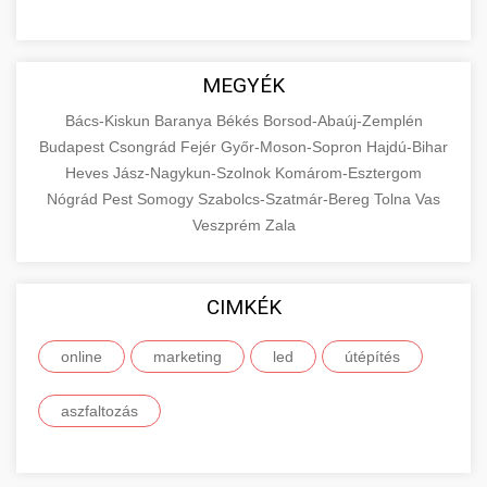
MEGYÉK
Bács-Kiskun
Baranya
Békés
Borsod-Abaúj-Zemplén
Budapest
Csongrád
Fejér
Győr-Moson-Sopron
Hajdú-Bihar
Heves
Jász-Nagykun-Szolnok
Komárom-Esztergom
Nógrád
Pest
Somogy
Szabolcs-Szatmár-Bereg
Tolna
Vas
Veszprém
Zala
CIMKÉK
online
marketing
led
útépítés
aszfaltozás