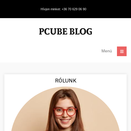
Hívjon minket: +36 70 629 06 90
Menü
RÓLUNK