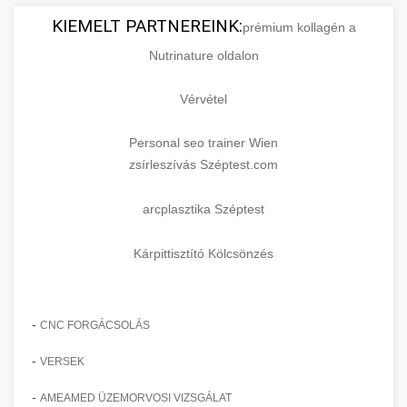
KIEMELT PARTNEREINK:
prémium kollagén a
Nutrinature oldalon
Vérvétel
Personal seo trainer Wien
zsírleszívás Széptest.com
arcplasztika Széptest
Kárpittisztító Kölcsönzés
-
CNC FORGÁCSOLÁS
-
VERSEK
-
AMEAMED ÜZEMORVOSI VIZSGÁLAT