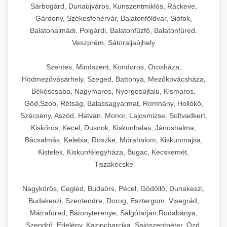
Sárbogárd, Dunaújváros, Kunszentmiklós, Ráckeve,
Gárdony, Székesfehérvár, Balatonföldvár, Siófok,
Balatonalmádi, Polgárdi, Balatonfűzfő, Balatonfüred,
Veszprém, Sátoraljaújhely
Szentes, Mindszent, Kondoros, Orosháza,
Hódmezővásárhely, Szeged, Battonya, Mezőkovácsháza,
Békéscsaba, Nagymaros, Nyergesújfalu, Kismaros,
Göd,Szob, Rétság, Balassagyarmat, Romhány, Hollókő,
Szécsény, Aszód, Hatvan, Monor, Lajosmizse, Soltvadkert,
Kiskőrös, Kecel, Dusnok, Kiskunhalas, Jánoshalma,
Bácsalmás, Kelebia, Röszke, Mórahalom, Kiskunmajsa,
Kistelek, Kiskunfélegyháza, Bugac, Kecskemét,
Tiszakécske
Nagykörös, Cegléd, Budaörs, Pécel, Gödöllő, Dunakeszi,
Budakeszi, Szentendre, Dorog, Esztergom, Visegrád,
Mátrafüred, Bátonyterenye, Salgótarján,Rudabánya,
Szendrő, Edelény, Kazincbarcika, Sajószentpéter, Ózd,