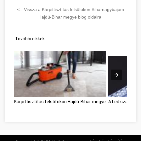
<-- Vissza a Kárpittisztítás felsőfokon Biharnagybajom
Hajdú-Bihar megye blog oldalra!
További cikkek
Kárpittisztítás felsőfokon Hajdú-Bihar megye
A Led szalag va