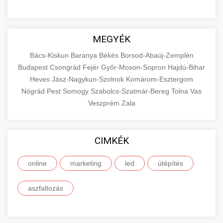
MEGYÉK
Bács-Kiskun
Baranya
Békés
Borsod-Abaúj-Zemplén
Budapest
Csongrád
Fejér
Győr-Moson-Sopron
Hajdú-Bihar
Heves
Jász-Nagykun-Szolnok
Komárom-Esztergom
Nógrád
Pest
Somogy
Szabolcs-Szatmár-Bereg
Tolna
Vas
Veszprém
Zala
CIMKÉK
online
marketing
led
útépítés
aszfaltozás