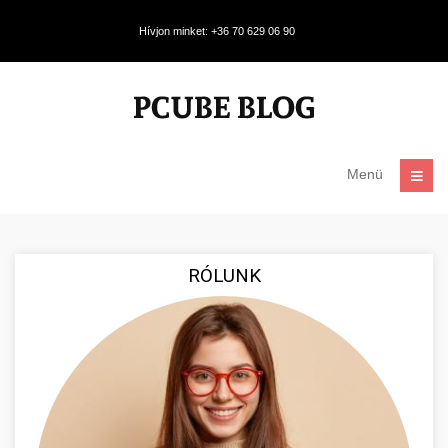
Hívjon minket: +36 70 629 06 90
Menü
RÓLUNK