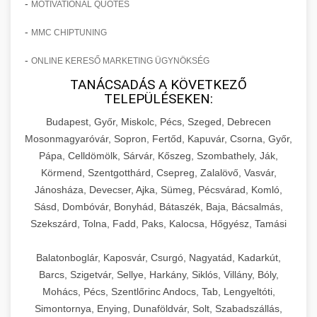
-
MOTIVATIONAL QUOTES
-
MMC CHIPTUNING
-
ONLINE KERESŐ MARKETING ÜGYNÖKSÉG
TANÁCSADÁS A KÖVETKEZŐ
TELEPÜLÉSEKEN:
Budapest, Győr, Miskolc, Pécs, Szeged, Debrecen
Mosonmagyaróvár, Sopron, Fertőd, Kapuvár, Csorna, Győr,
Pápa, Celldömölk, Sárvár, Kőszeg, Szombathely, Ják,
Körmend, Szentgotthárd, Csepreg, Zalalövő, Vasvár,
Jánosháza, Devecser, Ajka, Sümeg, Pécsvárad, Komló,
Sásd, Dombóvár, Bonyhád, Bátaszék, Baja, Bácsalmás,
Szekszárd, Tolna, Fadd, Paks, Kalocsa, Hőgyész, Tamási
Balatonboglár, Kaposvár, Csurgó, Nagyatád, Kadarkút,
Barcs, Szigetvár, Sellye, Harkány, Siklós, Villány, Bóly,
Mohács, Pécs, Szentlőrinc Andocs, Tab, Lengyeltóti,
Simontornya, Enying, Dunaföldvár, Solt, Szabadszállás,