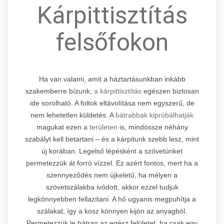
Kárpittisztítás
felsőfokon
Ha van valami, amit a háztartásunkban inkább
szakemberre bízunk,
a kárpittisztítás
egészen biztosan
ide sorolható. A foltok eltávolítása nem egyszerű, de
nem lehetetlen küldetés. A
bátrabbak kipróbálhatják
magukat ezen a
területen
is, mindössze néhány
szabályt kell betartani – és a kárpitunk szebb lesz, mint
új korában. Legelső lépésként a szövetünket
permetezzük át forró vízzel. Ez azért fontos, mert ha a
szennyeződés nem újkeletű, ha mélyen a
szövetszálakba ivódott, akkor ezzel tudjuk
legkönnyebben fellazítani. A hő ugyanis megpuhítja a
szálakat, így a kosz könnyen kijön az anyagból.
Permetezzük le bátran az egész felületet, ha csak egy