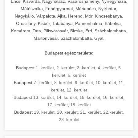
Encs, Kisvárda, Nagyhalász, Vásárosnamény, Nyíregyháza,
Mátészalka, Fehérgyarmat, Máriapócs, Nyírbátor,
Nagykálló, Várpalota, Ajka, Herend, Mór, Kincsesbánya,
Oroszlány, Kisbér, Tatabánya, Pannonhalma, Bábolna,
Komárom, Tata, Pilisvörösvár, Bicske, Érd, Százhalombatta,
Martonvásár, Százhalombatta, Gyál.
Budapest egész területe:
Budapest
1. kerület
,
2. kerület
,
3. kerület
,
4. kerület
,
5.
kerület
,
6. kerület
Budapest
7. kerület
,
8. kerület
,
9. kerület
,
10. kerület
,
11.
kerület
,
12. kerület
Budapest
13. kerület
,
14. kerület
,
15. kerület
,
16. kerület
,
17. kerület
,
18. kerület
Budapest
19. kerület
,
20. kerület
,
21. kerület
,
22.kerület
,
23. kerület