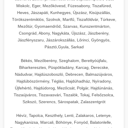
Miskolc, Eger, Mezőkövesd, Füzesabony, Tiszafüred,
Heves, Jászapáti, Kunhegyes, Újszász, Kisújszállás,
Törökszentmiklós, Szolnok, Martfű, Tiszaföldvár, Túrkeve,
Mezőtúr, Gyomaendrőd, Szarvas, Kunszentmárton,
Csongrád, Abony, Nagykáta, Újszász, Jászberény,
Jászfényszaru, Jászárokszállás, Lőrinci, Gyöngyös,
Pásztó,Gyula, Sarkad
Békés, Mezőberény, Szeghalom, Berettyóújfalu,
Biharkeresztes, Püspökladány, Karcag, Derecske,
Nádudvar, Hajdúszoboszló, Debrecen, Balmazújváros,
Hajdúböszörmény, Téglás, Hajdúhadház, Nyíradony,
Újfehértó, Hajdúdorog, Mezőcsát, Polgár, Hajdúnánás,
Tiszaújváros, Tiszavasvári, Tiszalök, Tokaj, Felsőzsolca,
Szikszó, Szerencs, Sárospatak, Zalaszentgrót
Hévíz, Tapolca, Keszthely, Lenti, Zalakaros, Letenye,
Nagykanizsa, Marcali, Böhönye, Fonyód, Balatonlelle,