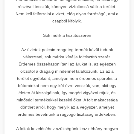
részével tesszük, könnyen vízfoltossá válik a terület.
Nem kell felforralni a vizet, elég olyan forróságú, ami a
csapból kifolyik.
Sok múlik a tisztítószeren
Az üzletek polcain rengeteg termék közül tudunk
választani, sok márka kínálja folttisztító szerét.
Érdemes összehasonlítani az árukat is, az egészen
olcsótól a drágáig mindennel találkozunk. Ez az a
terület egyébként, amelyen nem érdemes spórolni: a
bútorainkat nem egy-két évre vesszük, van, akit egy
életen át kiszolgálnak, így megéri vigyázni rájuk, és
minőségi termékekkel kezelni őket. A folt makacssága
dönthet arról, hogy melyik az a vegyszer, amelyet
érdemes bevetnünk a ragyogó tisztaság érdekében.
A foltok kezeléséhez szükségünk lesz néhány rongyra