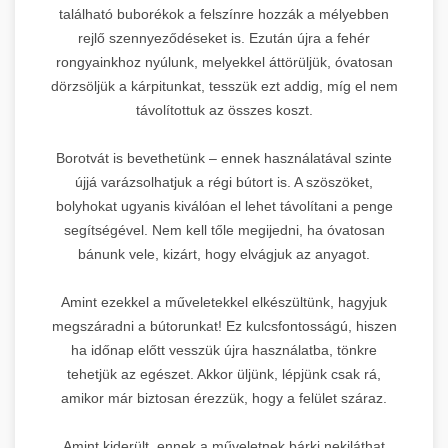
található buborékok a felszínre hozzák a mélyebben
rejlő szennyeződéseket is. Ezután újra a fehér
rongyainkhoz nyúlunk, melyekkel áttörüljük, óvatosan
dörzsöljük a kárpitunkat, tesszük ezt addig, míg el nem
távolítottuk az összes koszt.
Borotvát is bevethetünk – ennek használatával szinte
újjá varázsolhatjuk a régi bútort is. A szöszöket,
bolyhokat ugyanis kiválóan el lehet távolítani a penge
segítségével. Nem kell tőle megijedni, ha óvatosan
bánunk vele, kizárt, hogy elvágjuk az anyagot.
Amint ezekkel a műveletekkel elkészültünk, hagyjuk
megszáradni a bútorunkat! Ez kulcsfontosságú, hiszen
ha időnap előtt vesszük újra használatba, tönkre
tehetjük az egészet. Akkor üljünk, lépjünk csak rá,
amikor már biztosan érezzük, hogy a felület száraz.
Amint kiderült, ennek a műveletnek bárki nekiláthat