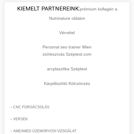
KIEMELT PARTNEREINK:
prémium kollagén a
Nutrinature oldalon
Vérvétel
Personal seo trainer Wien
zsírleszívás Széptest.com
arcplasztika Széptest
Kárpittisztító Kölcsönzés
-
CNC FORGÁCSOLÁS
-
VERSEK
-
AMEAMED ÜZEMORVOSI VIZSGÁLAT