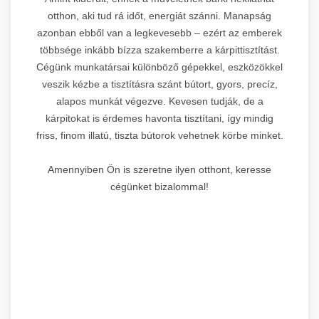
otthon, aki tud rá időt, energiát szánni. Manapság
azonban ebből van a legkevesebb – ezért az emberek
többsége inkább bízza szakemberre a kárpittisztítást.
Cégünk munkatársai különböző gépekkel, eszközökkel
veszik kézbe a tisztításra szánt bútort, gyors, precíz,
alapos munkát végezve. Kevesen tudják, de a
kárpitokat is érdemes havonta tisztítani, így mindig
friss, finom illatú, tiszta bútorok vehetnek körbe minket.
Amennyiben Ön is szeretne ilyen otthont, keresse
cégünket bizalommal!