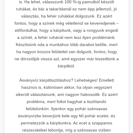
is. Ha lehet, válasszunk 100 %-ig pamutból készült
ruhákat, és bár a takarításnál ez nem épp jellemző, jó
választás, ha fehér ruhákkal dolgozunk. Ez azért
fontos, hogy a színek még véletlenül se keveredjenek –
előfordulhat, hogy a kárpitunk, vagy a rongyunk engedi
a színét, a fehér ruhánál nem lesz ilyen problémánk.
Készítsünk oda a munkához több darabot belőle, mert
ha nagyon koszos felülettel van dolgunk, fontos, hogy
ne dörzsöljük vissza azt, amit egyszer már kiszedtünk a
kárpitból.
Ásványvíz kárpittisztításhoz? Lehetséges! Emellett
hasznos is, különösen akkor, ha olyan vegyszert
sikerült választanunk, ami nagyon habosodik. Ez azért
probléma, mert foltot hagyhat a tisztítandó
felületünkön. Ilyenkor egy pohár szénsavas
ásványvízbe keverjünk bele egy fél pohár ecetet, és
permetezzük a kárpitunkra. Az ecet a szappanos
részecskéket lebontja, míg a szénsavas vízben